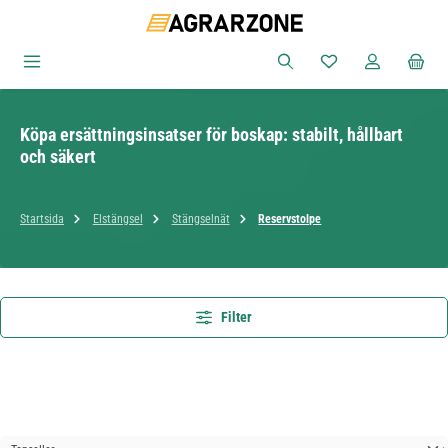
Hoppa till huvudinnehåll
Du har 0 objekt i ön
Köpa ersättningsinsatser för boskap: stabilt, hållbart
och säkert
Startsida
Elstängsel
Stängselnät
Reservstolpe
Filter