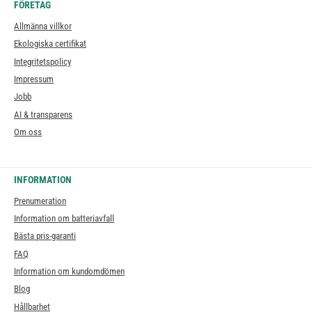
FÖRETAG
Allmänna villkor
Ekologiska certifikat
Integritetspolicy
Impressum
Jobb
AI & transparens
Om oss
INFORMATION
Prenumeration
Information om batteriavfall
Bästa pris-garanti
FAQ
Information om kundomdömen
Blog
Hållbarhet