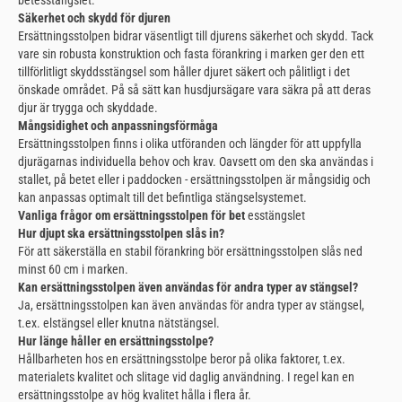
Säkerhet och skydd för djuren
Ersättningsstolpen bidrar väsentligt till djurens säkerhet och skydd. Tack
vare sin robusta konstruktion och fasta förankring i marken ger den ett
tillförlitligt skyddsstängsel som håller djuret säkert och pålitligt i det
önskade området. På så sätt kan husdjursägare vara säkra på att deras
djur är trygga och skyddade.
Mångsidighet och anpassningsförmåga
Ersättningsstolpen finns i olika utföranden och längder för att uppfylla
djurägarnas individuella behov och krav. Oavsett om den ska användas i
stallet, på betet eller i paddocken - ersättningsstolpen är mångsidig och
kan anpassas optimalt till det befintliga stängselsystemet.
Vanliga frågor om ersättningsstolpen för bet
esstängslet
Hur djupt ska ersättningsstolpen slås in?
För att säkerställa en stabil förankring bör ersättningsstolpen slås ned
minst 60 cm i marken.
Kan ersättningsstolpen även användas för andra typer av stängsel?
Ja, ersättningsstolpen kan även användas för andra typer av stängsel,
t.ex. elstängsel eller knutna nätstängsel.
Hur länge håller en ersättningsstolpe?
Hållbarheten hos en ersättningsstolpe beror på olika faktorer, t.ex.
materialets kvalitet och slitage vid daglig användning. I regel kan en
ersättningsstolpe av hög kvalitet hålla i flera år.