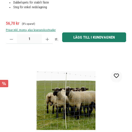
Dubbelspets för stabilt fäste
Steg för enkel nedslagning
Försäljningspris:
Ordinarie pris:
56,70 kr
(8% sparat)
Priser inkl. moms, plus leveranskostnader
Produktkvantitet: Ange önskat belopp eller använd knapparna för att öka eller minska kvantiteten.
LÄGG TILL I KUNDVAGNEN
st.
%