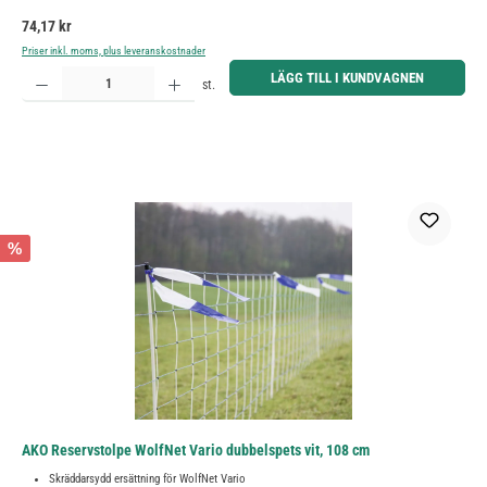
Ordinarie pris:
74,17 kr
Priser inkl. moms, plus leveranskostnader
Produktkvantitet: Ange önskat belopp eller använd knapparna för att öka eller minska kvantiteten.
LÄGG TILL I KUNDVAGNEN
st.
%
AKO Reservstolpe WolfNet Vario dubbelspets vit, 108 cm
Skräddarsydd ersättning för WolfNet Vario