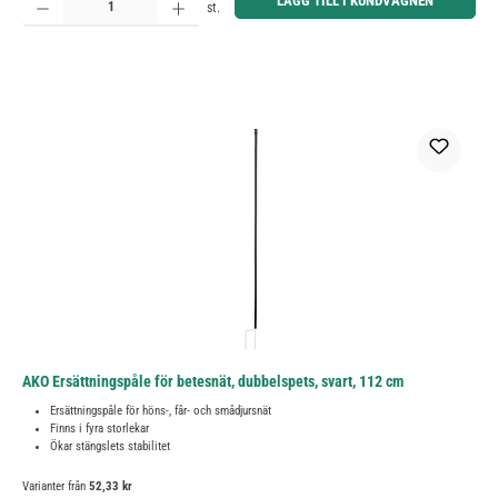
LÄGG TILL I KUNDVAGNEN
st.
AKO Ersättningspåle för betesnät, dubbelspets, svart, 112 cm
Ersättningspåle för höns-, får- och smådjursnät
Finns i fyra storlekar
Ökar stängslets stabilitet
Varianter från
52,33 kr