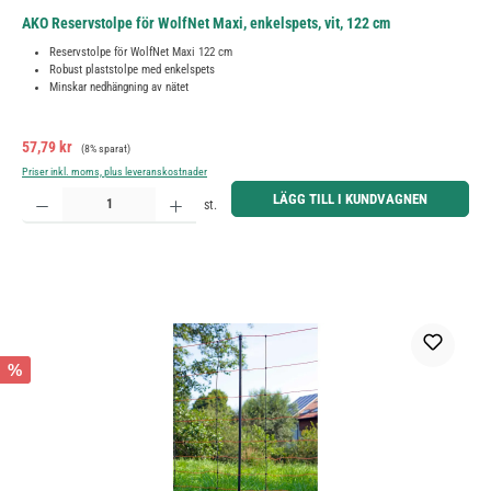
AKO Reservstolpe för WolfNet Maxi, enkelspets, vit, 122 cm
Reservstolpe för WolfNet Maxi 122 cm
Robust plaststolpe med enkelspets
Minskar nedhängning av nätet
Försäljningspris:
Ordinarie pris:
57,79 kr
(8% sparat)
Priser inkl. moms, plus leveranskostnader
Produktkvantitet: Ange önskat belopp eller använd knapparna för att öka eller minska kvantiteten.
LÄGG TILL I KUNDVAGNEN
st.
%