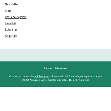
Newsletter
Retur
Bevis på expertis
Leverans
Betalning
Ångerrätt
Företag
Information
Alla priser inkl moms plus
fraktkostnader
och eventuella fraktkostnader, om inget annat anges.
© 2026 Agrarzone - Alla rättigheter förbehållna. Theme by Agrarzone