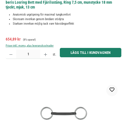
beris Losring Bett med Fjärilsstång, Ring 7,5 cm, munstycke 18 mm
tjockt, mjuk, 13 cm
Anatomisk urgröpning för maximal tungkomfort
Skonsam inverkan genom bredare stödyta
Starkare inverkan möjlig tack vare hävstångseffekt
Försäljningspris:
Ordinarie pris:
654,89 kr
(8% sparat)
Priser inkl. moms, plus leveranskostnader
Produktkvantitet: Ange önskat belopp eller använd knapparna för att öka eller minska kvantiteten.
LÄGG TILL I KUNDVAGNEN
st.