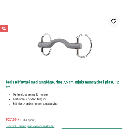
%
beris Käfttygel med tungbåge, ring 7,5 cm, mjukt munstycke i plast, 12
cm
Optimalt utrymme för tungan
Förhindrar effektivt tungspel
Främjar avspänning och tuggaktivitet
Försäljningspris:
Ordinarie pris:
927,99 kr
(6% sparat)
Priser inkl. moms, plus leveranskostnader