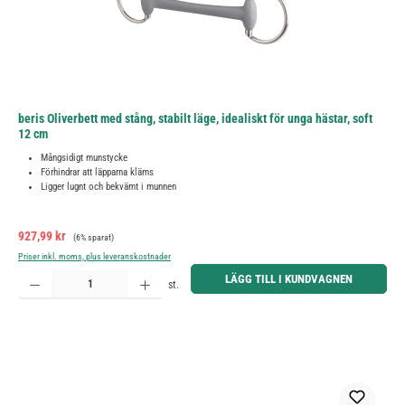
beris Oliverbett med stång, stabilt läge, idealiskt för unga hästar, soft
12 cm
Mångsidigt munstycke
Förhindrar att läpparna kläms
Ligger lugnt och bekvämt i munnen
Försäljningspris:
Ordinarie pris:
927,99 kr
(6% sparat)
Priser inkl. moms, plus leveranskostnader
Produktkvantitet: Ange önskat belopp eller använd knapparna för att öka eller minska kvantiteten.
LÄGG TILL I KUNDVAGNEN
st.