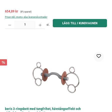
Försäljningspris:
Ordinarie pris:
654,89 kr
(8% sparat)
Priser inkl. moms, plus leveranskostnader
Produktkvantitet: Ange önskat belopp eller använd knapparna för att öka eller minska kvantiteten.
LÄGG TILL I KUNDVAGNEN
st.
%
beris 3-ringsbett med tungfrihet, hävstångseffekt och