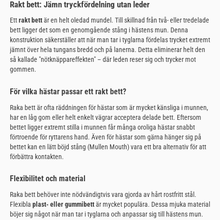
Rakt bett: Jämn tryckfördelning utan leder
Ett
rakt bett
är en helt oledad mundel. Till skillnad från två- eller tredelade
bett ligger det som en genomgående stång i hästens mun. Denna
konstruktion säkerställer att när man tar i tyglarna fördelas trycket extremt
jämnt över hela tungans bredd och på lanerna. Detta eliminerar helt den
så kallade "nötknäppareffekten" – där leden reser sig och trycker mot
gommen.
För vilka hästar passar ett rakt bett?
Raka bett är ofta räddningen för hästar som är mycket känsliga i munnen,
har en låg gom eller helt enkelt vägrar acceptera delade bett. Eftersom
bettet ligger extremt stilla i munnen får många oroliga hästar snabbt
förtroende för ryttarens hand. Även för hästar som gärna hänger sig på
bettet kan en lätt böjd stång (Mullen Mouth) vara ett bra alternativ för att
förbättra kontakten.
Flexibilitet och material
Raka bett behöver inte nödvändigtvis vara gjorda av hårt rostfritt stål.
Flexibla
plast- eller gummibett
är mycket populära. Dessa mjuka material
böjer sig något när man tar i tyglarna och anpassar sig till hästens mun.