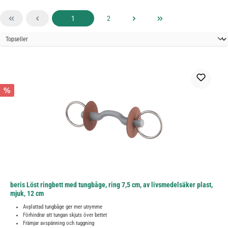
Sida
Sida
1
2
%
beris Löst ringbett med tungbåge, ring 7,5 cm, av livsmedelsäker plast,
mjuk, 12 cm
Avplattad tungbåge ger mer utrymme
Förhindrar att tungan skjuts över bettet
Främjar avspänning och tuggning