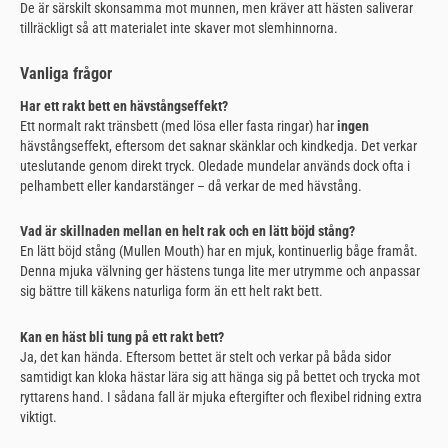
De är särskilt skonsamma mot munnen, men kräver att hästen saliverar
tillräckligt så att materialet inte skaver mot slemhinnorna.
Vanliga frågor
Har ett rakt bett en hävstångseffekt?
Ett normalt rakt tränsbett (med lösa eller fasta ringar) har
ingen
hävstångseffekt, eftersom det saknar skänklar och kindkedja. Det verkar
uteslutande genom direkt tryck. Oledade mundelar används dock ofta i
pelhambett eller kandarstänger – då verkar de med hävstång.
Vad är skillnaden mellan en helt rak och en lätt böjd stång?
En lätt böjd stång (Mullen Mouth) har en mjuk, kontinuerlig båge framåt.
Denna mjuka välvning ger hästens tunga lite mer utrymme och anpassar
sig bättre till käkens naturliga form än ett helt rakt bett.
Kan en häst bli tung på ett rakt bett?
Ja, det kan hända. Eftersom bettet är stelt och verkar på båda sidor
samtidigt kan kloka hästar lära sig att hänga sig på bettet och trycka mot
ryttarens hand. I sådana fall är mjuka eftergifter och flexibel ridning extra
viktigt.