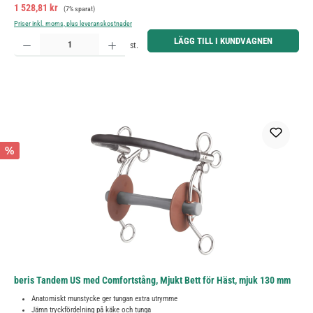
Försäljningspris:
Ordinarie pris:
1 528,81 kr
(7% sparat)
Priser inkl. moms, plus leveranskostnader
Produktkvantitet: Ange önskat belopp eller använd knapparna för att öka eller minska kvantiteten.
LÄGG TILL I KUNDVAGNEN
st.
%
beris Tandem US med Comfortstång, Mjukt Bett för Häst, mjuk 130 mm
Anatomiskt munstycke ger tungan extra utrymme
Jämn tryckfördelning på käke och tunga