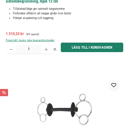
sidledsbegränsning, mjuk 12 cm
Tillplattad båge ger optimalt tungutrymme
Förhindrar effektivt att tungan glider över bettet
Främjar avspänning och tuggning
Försäljningspris:
Ordinarie pris:
1 310,33 kr
(8% sparat)
Priser inkl. moms, plus leveranskostnader
Produktkvantitet: Ange önskat belopp eller använd knapparna för att öka eller minska kvantiteten.
LÄGG TILL I KUNDVAGNEN
st.
%