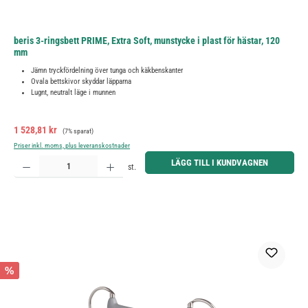
beris 3-ringsbett PRIME, Extra Soft, munstycke i plast för hästar, 120
mm
Jämn tryckfördelning över tunga och käkbenskanter
Ovala bettskivor skyddar läpparna
Lugnt, neutralt läge i munnen
Försäljningspris:
Ordinarie pris:
1 528,81 kr
(7% sparat)
Priser inkl. moms, plus leveranskostnader
Produktkvantitet: Ange önskat belopp eller använd knapparna för att öka eller minska kvantiteten.
LÄGG TILL I KUNDVAGNEN
st.
%