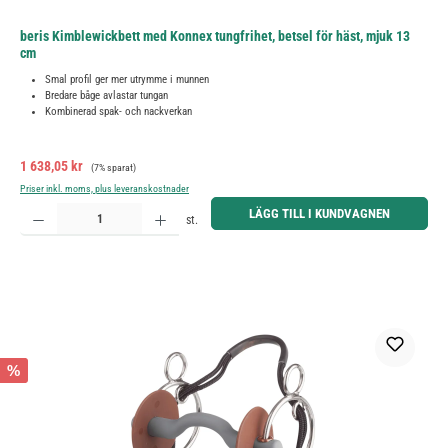
beris Kimblewickbett med Konnex tungfrihet, betsel för häst, mjuk 13
cm
Smal profil ger mer utrymme i munnen
Bredare båge avlastar tungan
Kombinerad spak- och nackverkan
Försäljningspris:
Ordinarie pris:
1 638,05 kr
(7% sparat)
Priser inkl. moms, plus leveranskostnader
Produktkvantitet: Ange önskat belopp eller använd knapparna för att öka eller minska kvantiteten.
LÄGG TILL I KUNDVAGNEN
st.
%