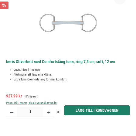
%
beris Oliverbett med Comfortstång tunn, ring 7,5 cm, soft, 12 cm
Lugnt läge i munnen
Förhindrar att läpparna kläms
Extra tunn Comfortstång för mer komfort
Försäljningspris:
Ordinarie pris:
927,99 kr
(6% sparat)
Priser inkl. moms, plus leveranskostnader
Produktkvantitet: Ange önskat belopp eller använd knapparna för att öka eller minska kvantiteten.
LÄGG TILL I KUNDVAGNEN
st.