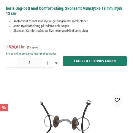
beris Gag-bett med Comfort-stång, Skonsamt Munstycke 18 mm, mjuk
13 cm
Anatomiskt format munstycke ger tungan mer rörelsefrihet
Jämn tryckfördelning på laderna och tungan
Skonsam Comfort-stång av livsmedelsgodkänd beris-plast
Försäljningspris:
Ordinarie pris:
1 528,81 kr
(7% sparat)
Priser inkl. moms, plus leveranskostnader
Produktkvantitet: Ange önskat belopp eller använd knapparna för att öka eller minska kvantiteten.
LÄGG TILL I KUNDVAGNEN
st.
%