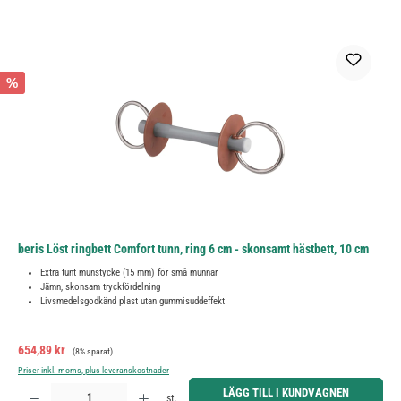
%
beris Löst ringbett Comfort tunn, ring 6 cm - skonsamt hästbett, 10 cm
Extra tunt munstycke (15 mm) för små munnar
Jämn, skonsam tryckfördelning
Livsmedelsgodkänd plast utan gummisuddeffekt
Försäljningspris:
Ordinarie pris:
654,89 kr
(8% sparat)
Priser inkl. moms, plus leveranskostnader
Produktkvantitet: Ange önskat belopp eller använd knapparna för att öka eller minska kvantiteten.
LÄGG TILL I KUNDVAGNEN
st.