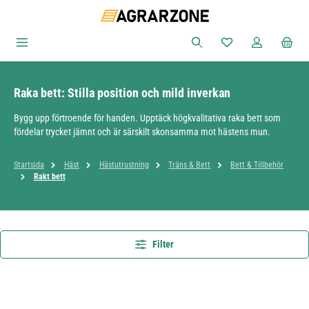
Hoppa till huvudinnehåll
Du har 0 objekt i ön
Raka bett: Stilla position och mild inverkan
Bygg upp förtroende för handen. Upptäck högkvalitativa raka bett som
fördelar trycket jämnt och är särskilt skonsamma mot hästens mun.
Startsida
Häst
Hästutrustning
Träns & Bett
Bett & Tillbehör
Rakt bett
Filter