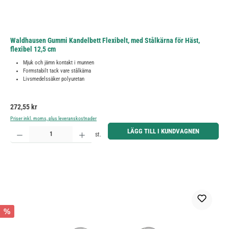
Waldhausen Gummi Kandelbett Flexibelt, med Stålkärna för Häst,
flexibel 12,5 cm
Mjuk och jämn kontakt i munnen
Formstabilt tack vare stålkärna
Livsmedelssäker polyuretan
Ordinarie pris:
272,55 kr
Priser inkl. moms, plus leveranskostnader
Produktkvantitet: Ange önskat belopp eller använd knapparna för att öka eller minska kvantiteten.
LÄGG TILL I KUNDVAGNEN
st.
%