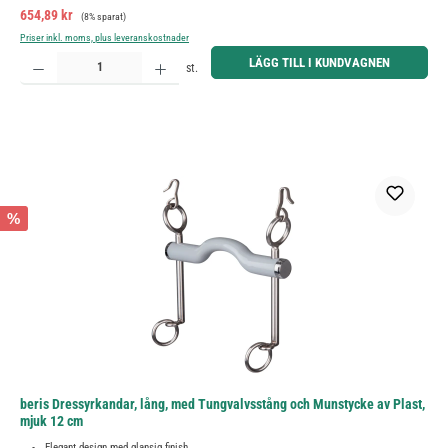
Försäljningspris:
Ordinarie pris:
654,89 kr
(8% sparat)
Priser inkl. moms, plus leveranskostnader
Produktkvantitet: Ange önskat belopp eller använd knapparna för att öka eller minska kvantiteten.
LÄGG TILL I KUNDVAGNEN
st.
%
beris Dressyrkandar, lång, med Tungvalvsstång och Munstycke av Plast,
mjuk 12 cm
Elegant design med glansig finish