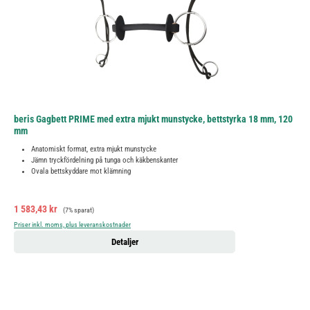
beris Gagbett PRIME med extra mjukt munstycke, bettstyrka 18 mm, 120
mm
Anatomiskt format, extra mjukt munstycke
Jämn tryckfördelning på tunga och käkbenskanter
Ovala bettskyddare mot klämning
Försäljningspris:
Ordinarie pris:
1 583,43 kr
(7% sparat)
Priser inkl. moms, plus leveranskostnader
Detaljer