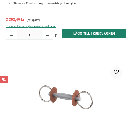
Skonsam Comfortstång i livsmedelsgodkänd plast
Försäljningspris:
Ordinarie pris:
2 293,49 kr
(5% sparat)
Priser inkl. moms, plus leveranskostnader
Produktkvantitet: Ange önskat belopp eller använd knapparna för att öka eller minska kvantiteten.
LÄGG TILL I KUNDVAGNEN
st.
%