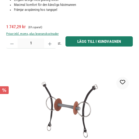
Maximal komfort för den känsliga hästmunnen
Främjar avspänning hos tungspel
Försäljningspris:
Ordinarie pris:
1 747,29 kr
(6% sparat)
Priser inkl. moms, plus leveranskostnader
Produktkvantitet: Ange önskat belopp eller använd knapparna för att öka eller minska kvantiteten.
LÄGG TILL I KUNDVAGNEN
st.
%