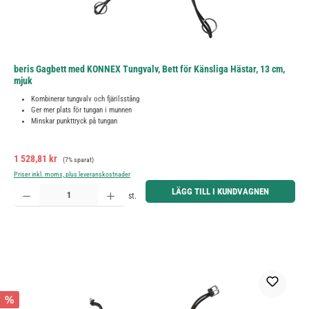
beris Gagbett med KONNEX Tungvalv, Bett för Känsliga Hästar, 13 cm,
mjuk
Kombinerar tungvalv och fjärilsstång
Ger mer plats för tungan i munnen
Minskar punkttryck på tungan
Försäljningspris:
Ordinarie pris:
1 528,81 kr
(7% sparat)
Priser inkl. moms, plus leveranskostnader
Produktkvantitet: Ange önskat belopp eller använd knapparna för att öka eller minska kvantiteten.
LÄGG TILL I KUNDVAGNEN
st.
%