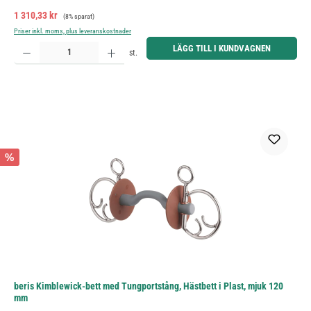
Försäljningspris:
Ordinarie pris:
1 310,33 kr
(8% sparat)
Priser inkl. moms, plus leveranskostnader
Produktkvantitet: Ange önskat belopp eller använd knapparna för att öka eller minska kvantiteten.
LÄGG TILL I KUNDVAGNEN
st.
%
beris Kimblewick-bett med Tungportstång, Hästbett i Plast, mjuk 120
mm