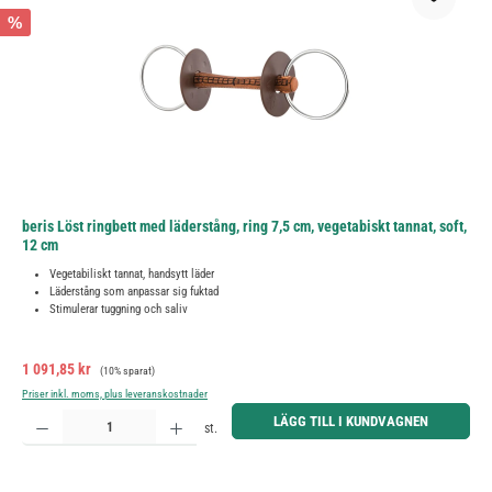
%
beris Löst ringbett med läderstång, ring 7,5 cm, vegetabiskt tannat, soft,
12 cm
Vegetabiliskt tannat, handsytt läder
Läderstång som anpassar sig fuktad
Stimulerar tuggning och saliv
Försäljningspris:
Ordinarie pris:
1 091,85 kr
(10% sparat)
Priser inkl. moms, plus leveranskostnader
Produktkvantitet: Ange önskat belopp eller använd knapparna för att öka eller minska kvantiteten.
LÄGG TILL I KUNDVAGNEN
st.