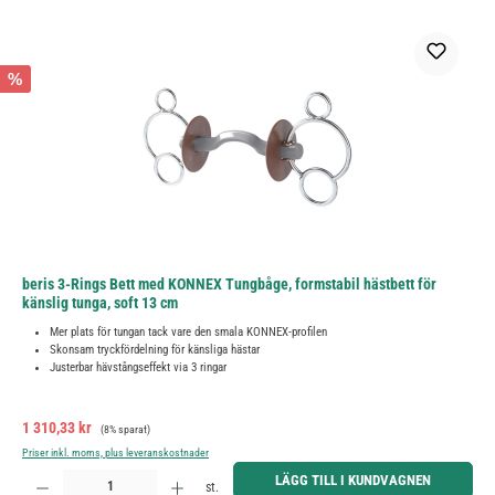
%
beris 3-Rings Bett med KONNEX Tungbåge, formstabil hästbett för
känslig tunga, soft 13 cm
Mer plats för tungan tack vare den smala KONNEX-profilen
Skonsam tryckfördelning för känsliga hästar
Justerbar hävstångseffekt via 3 ringar
Försäljningspris:
Ordinarie pris:
1 310,33 kr
(8% sparat)
Priser inkl. moms, plus leveranskostnader
Produktkvantitet: Ange önskat belopp eller använd knapparna för att öka eller minska kvantiteten.
LÄGG TILL I KUNDVAGNEN
st.