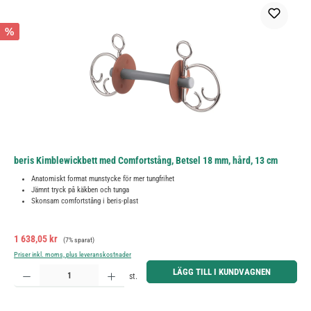
%
beris Kimblewickbett med Comfortstång, Betsel 18 mm, hård, 13 cm
Anatomiskt format munstycke för mer tungfrihet
Jämnt tryck på käkben och tunga
Skonsam comfortstång i beris-plast
Försäljningspris:
Ordinarie pris:
1 638,05 kr
(7% sparat)
Priser inkl. moms, plus leveranskostnader
Produktkvantitet: Ange önskat belopp eller använd knapparna för att öka eller minska kvantiteten.
LÄGG TILL I KUNDVAGNEN
st.