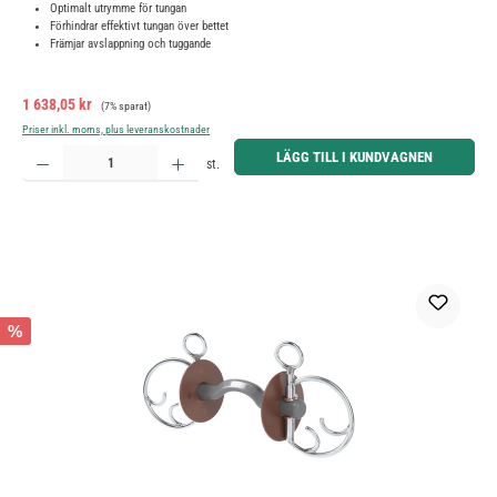
Optimalt utrymme för tungan
Förhindrar effektivt tungan över bettet
Främjar avslappning och tuggande
Försäljningspris:
Ordinarie pris:
1 638,05 kr
(7% sparat)
Priser inkl. moms, plus leveranskostnader
Produktkvantitet: Ange önskat belopp eller använd knapparna för att öka eller minska kvantiteten.
LÄGG TILL I KUNDVAGNEN
st.
%