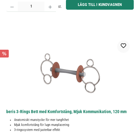
Produktkvantitet: Ange önskat belopp eller använd knapparna för att öka eller minska kvantiteten.
LÄGG TILL I KUNDVAGNEN
st.
%
beris 3-Rings Bett med Komfortstång, Mjuk Kommunikation, 120 mm
Anatomiskt munstycke för mer tungfrihet
Mjuk komfortstång för lugn munplacering
3-ringssystem med justerbar effekt