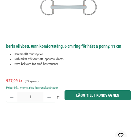
beris olivbett, tunn komfortstång, 6 cm ring för häst & ponny, 11 cm
Universellt munstycke
Förhindrar effektivt att läpparna kläms
Extra bekväm för små hästmunnar
Försäljningspris:
Ordinarie pris:
927,99 kr
(6% sparat)
Priser inkl. moms, plus leveranskostnader
Produktkvantitet: Ange önskat belopp eller använd knapparna för att öka eller minska kvantiteten.
LÄGG TILL I KUNDVAGNEN
st.