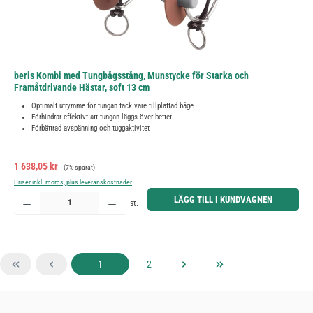
beris Kombi med Tungbågsstång, Munstycke för Starka och
Framåtdrivande Hästar, soft 13 cm
Optimalt utrymme för tungan tack vare tillplattad båge
Förhindrar effektivt att tungan läggs över bettet
Förbättrad avspänning och tuggaktivitet
Försäljningspris:
Ordinarie pris:
1 638,05 kr
(7% sparat)
Priser inkl. moms, plus leveranskostnader
Produktkvantitet: Ange önskat belopp eller använd knapparna för att öka eller minska kvantiteten.
LÄGG TILL I KUNDVAGNEN
st.
Sida
Sida
1
2