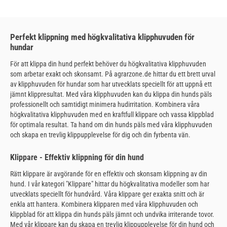
Perfekt klippning med högkvalitativa klipphuvuden för
hundar
För att klippa din hund perfekt behöver du högkvalitativa klipphuvuden
som arbetar exakt och skonsamt. På agrarzone.de hittar du ett brett urval
av klipphuvuden för hundar som har utvecklats speciellt för att uppnå ett
jämnt klippresultat. Med våra klipphuvuden kan du klippa din hunds päls
professionellt och samtidigt minimera hudirritation. Kombinera våra
högkvalitativa klipphuvuden med en kraftfull klippare och vassa klippblad
för optimala resultat. Ta hand om din hunds päls med våra klipphuvuden
och skapa en trevlig klippupplevelse för dig och din fyrbenta vän.
Klippare - Effektiv klippning för din hund
Rätt klippare är avgörande för en effektiv och skonsam klippning av din
hund. I vår kategori "Klippare" hittar du högkvalitativa modeller som har
utvecklats speciellt för hundvård. Våra klippare ger exakta snitt och är
enkla att hantera. Kombinera klipparen med våra klipphuvuden och
klippblad för att klippa din hunds päls jämnt och undvika irriterande tovor.
Med vår klippare kan du skapa en trevlig klippupplevelse för din hund och