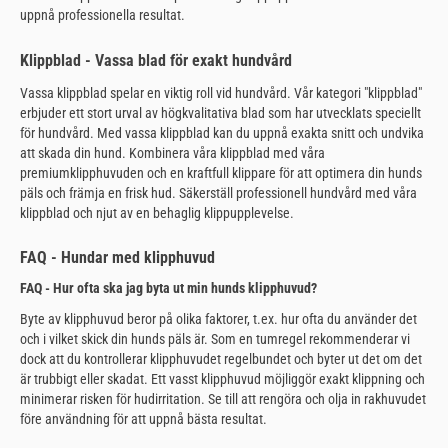
uppnå professionella resultat.
Klippblad - Vassa blad för exakt hundvård
Vassa klippblad spelar en viktig roll vid hundvård. Vår kategori "klippblad"
erbjuder ett stort urval av högkvalitativa blad som har utvecklats speciellt
för hundvård. Med vassa klippblad kan du uppnå exakta snitt och undvika
att skada din hund. Kombinera våra klippblad med våra
premiumklipphuvuden och en kraftfull klippare för att optimera din hunds
päls och främja en frisk hud. Säkerställ professionell hundvård med våra
klippblad och njut av en behaglig klippupplevelse.
FAQ - Hundar med klipphuvud
FAQ - Hur ofta ska jag byta ut min hunds klipphuvud?
Byte av klipphuvud beror på olika faktorer, t.ex. hur ofta du använder det
och i vilket skick din hunds päls är. Som en tumregel rekommenderar vi
dock att du kontrollerar klipphuvudet regelbundet och byter ut det om det
är trubbigt eller skadat. Ett vasst klipphuvud möjliggör exakt klippning och
minimerar risken för hudirritation. Se till att rengöra och olja in rakhuvudet
före användning för att uppnå bästa resultat.