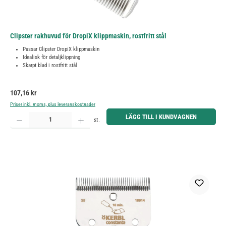
Clipster rakhuvud för DropiX klippmaskin, rostfritt stål
Passar Clipster DropiX klippmaskin
Idealisk för detaljklippning
Skarpt blad i rostfritt stål
Ordinarie pris:
107,16 kr
Priser inkl. moms, plus leveranskostnader
Produktkvantitet: Ange önskat belopp eller använd knapparna för att öka eller minska kvantiteten.
LÄGG TILL I KUNDVAGNEN
st.