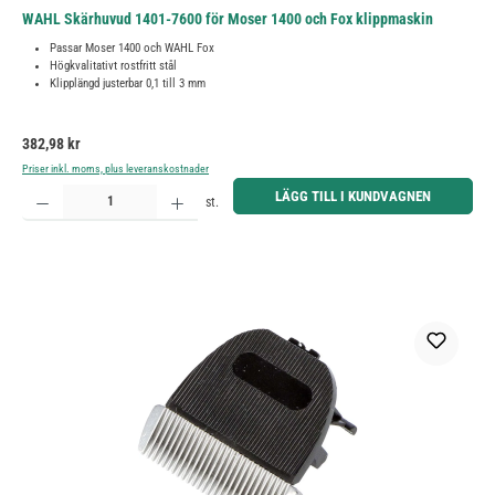
WAHL Skärhuvud 1401-7600 för Moser 1400 och Fox klippmaskin
Passar Moser 1400 och WAHL Fox
Högkvalitativt rostfritt stål
Klipplängd justerbar 0,1 till 3 mm
Ordinarie pris:
382,98 kr
Priser inkl. moms, plus leveranskostnader
Produktkvantitet: Ange önskat belopp eller använd knapparna för att öka eller minska kvantiteten.
LÄGG TILL I KUNDVAGNEN
st.