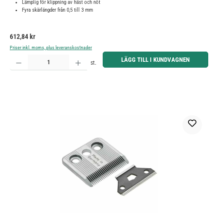
Lämplig för klippning av häst och nöt
Fyra skärlängder från 0,5 till 3 mm
Ordinarie pris:
612,84 kr
Priser inkl. moms, plus leveranskostnader
Produktkvantitet: Ange önskat belopp eller använd knapparna för att öka eller minska kvantiteten.
LÄGG TILL I KUNDVAGNEN
st.