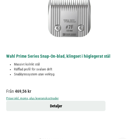
Wahl Prime Series Snap-On-blad, klingset i höglegerat stål
Massivt kolrikt stål
Räfflad profil för svalare drift
Snabbytessystem utan verktyg
Ordinarie pris:
Från
469,56 kr
Priser inkl. moms, plus leveranskostnader
Detaljer