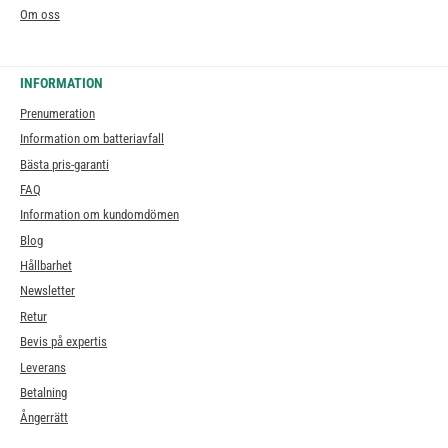
Om oss
INFORMATION
Prenumeration
Information om batteriavfall
Bästa pris-garanti
FAQ
Information om kundomdömen
Blog
Hållbarhet
Newsletter
Retur
Bevis på expertis
Leverans
Betalning
Ångerrätt