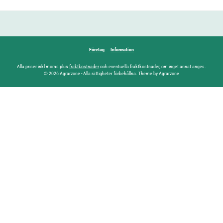
Företag
Information
Alla priser inkl moms plus
fraktkostnader
och eventuella fraktkostnader, om inget annat anges.
© 2026 Agrarzone - Alla rättigheter förbehållna. Theme by Agrarzone