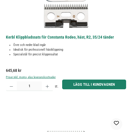
Kerbl Klippbladssats för Constanta Rodeo, häst, R2, 35/24 tänder
Övre och nedre blad ingår
Idealisk för professionell hästklippning
Specialstål för precist klippresultat
Ordinarie pris:
645,68 kr
Priser inkl. moms, plus leveranskostnader
Produktkvantitet: Ange önskat belopp eller använd knapparna för att öka eller minska kvantiteten.
LÄGG TILL I KUNDVAGNEN
st.