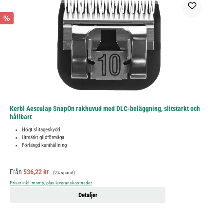
%
Kerbl Aesculap SnapOn rakhuvud med DLC-beläggning, slitstarkt och
hållbart
Högt slitageskydd
Utmärkt glidförmåga
Förlängd kanthållning
Försäljningspris:
Ordinarie pris:
Från
536,22 kr
(2% sparat)
Priser inkl. moms, plus leveranskostnader
Detaljer