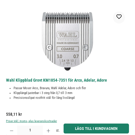
Wahl Klippblad Grovt KM1854-7351 för Arco, Adelar, Adore
Passar Moser Arco, Bravura, Wahl Adelar, Adore och fler
Klipplängd justerbar i 3 steg från 0,7 till 3 mm
Precisionsslipat rostfritt stål för lång livslängd
Ordinarie pris:
558,11 kr
Priser inkl. moms, plus leveranskostnader
Produktkvantitet: Ange önskat belopp eller använd knapparna för att öka eller minska kvantiteten.
LÄGG TILL I KUNDVAGNEN
st.