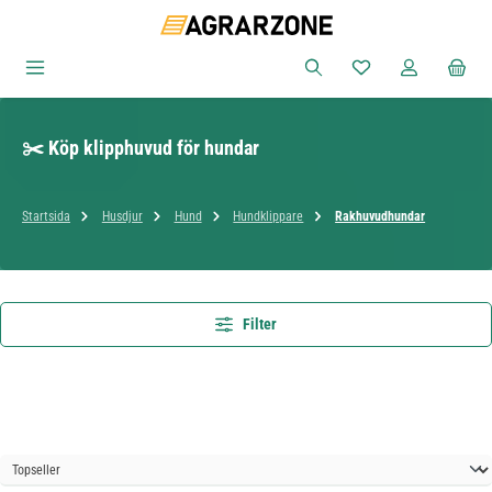
Hoppa till huvudinnehåll
Du har 0 objekt i ön
✂️ Köp klipphuvud för hundar
Startsida
Husdjur
Hund
Hundklippare
Rakhuvudhundar
Filter