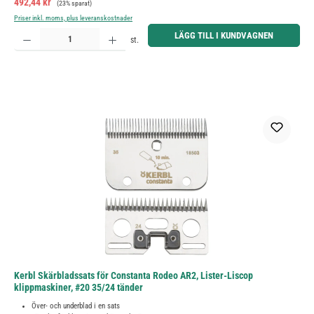
Försäljningspris:
492,44 kr
(23% sparat)
Priser inkl. moms, plus leveranskostnader
Produktkvantitet: Ange önskat belopp eller använd knapparna för att öka eller minska kvantiteten.
LÄGG TILL I KUNDVAGNEN
st.
Kerbl Skärbladssats för Constanta Rodeo AR2, Lister-Liscop
klippmaskiner, #20 35/24 tänder
Över- och underblad i en sats