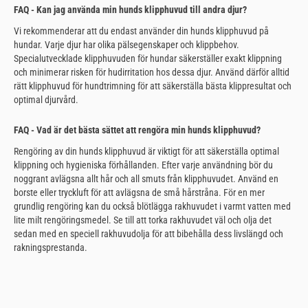
FAQ - Kan jag använda min hunds klipphuvud till andra djur?
Vi rekommenderar att du endast använder din hunds klipphuvud på
hundar. Varje djur har olika pälsegenskaper och klippbehov.
Specialutvecklade klipphuvuden för hundar säkerställer exakt klippning
och minimerar risken för hudirritation hos dessa djur. Använd därför alltid
rätt klipphuvud för hundtrimning för att säkerställa bästa klippresultat och
optimal djurvård.
FAQ - Vad är det bästa sättet att rengöra min hunds klipphuvud?
Rengöring av din hunds klipphuvud är viktigt för att säkerställa optimal
klippning och hygieniska förhållanden. Efter varje användning bör du
noggrant avlägsna allt hår och all smuts från klipphuvudet. Använd en
borste eller tryckluft för att avlägsna de små hårstråna. För en mer
grundlig rengöring kan du också blötlägga rakhuvudet i varmt vatten med
lite milt rengöringsmedel. Se till att torka rakhuvudet väl och olja det
sedan med en speciell rakhuvudolja för att bibehålla dess livslängd och
rakningsprestanda.