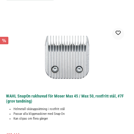
%
WAHL SnapOn rakhuvud för Moser Max 45 / Max 50, rostfritt stål, #7F
(grov tandning)
Helmetall-skäruppsättning i rostfritt stål
Passar alla klippmaskiner med Snap-On
Kan slipas om flera gånger
Ordinarie pris: