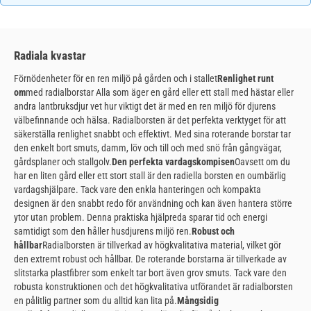
Radiala kvastar
Förnödenheter för en ren miljö på gården och i stallet
Renlighet runt
om
med radialborstar Alla som äger en gård eller ett stall med hästar eller
andra lantbruksdjur vet hur viktigt det är med en ren miljö för djurens
välbefinnande och hälsa. Radialborsten är det perfekta verktyget för att
säkerställa renlighet snabbt och effektivt. Med sina roterande borstar tar
den enkelt bort smuts, damm, löv och till och med snö från gångvägar,
gårdsplaner och stallgolv.
Den perfekta vardagskompisen
Oavsett om du
har en liten gård eller ett stort stall är den radiella borsten en oumbärlig
vardagshjälpare. Tack vare den enkla hanteringen och kompakta
designen är den snabbt redo för användning och kan även hantera större
ytor utan problem. Denna praktiska hjälpreda sparar tid och energi
samtidigt som den håller husdjurens miljö ren.
Robust och
hållbar
Radialborsten är tillverkad av högkvalitativa material, vilket gör
den extremt robust och hållbar. De roterande borstarna är tillverkade av
slitstarka plastfibrer som enkelt tar bort även grov smuts. Tack vare den
robusta konstruktionen och det högkvalitativa utförandet är radialborsten
en pålitlig partner som du alltid kan lita på.
Mångsidig