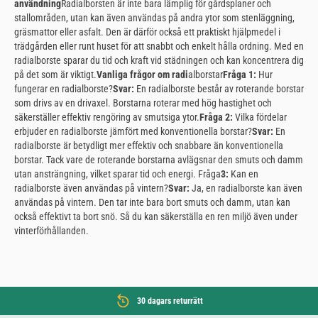
användning
Radialborsten är inte bara lämplig för gårdsplaner och
stallområden, utan kan även användas på andra ytor som stenläggning,
gräsmattor eller asfalt. Den är därför också ett praktiskt hjälpmedel i
trädgården eller runt huset för att snabbt och enkelt hålla ordning. Med en
radialborste sparar du tid och kraft vid städningen och kan koncentrera dig
på det som är viktigt.
Vanliga frågor om radi
alborstar
Fråga 1:
Hur
fungerar en radialborste?
Svar:
En radialborste består av roterande borstar
som drivs av en drivaxel. Borstarna roterar med hög hastighet och
säkerställer effektiv rengöring av smutsiga ytor.
Fråga 2:
Vilka fördelar
erbjuder en radialborste jämfört med konventionella borstar?
Svar:
En
radialborste är betydligt mer effektiv och snabbare än konventionella
borstar. Tack vare de roterande borstarna avlägsnar den smuts och damm
utan ansträngning, vilket sparar tid och energi. Fråga
3:
Kan en
radialborste även användas på vintern?
Svar:
Ja, en radialborste kan även
användas på vintern. Den tar inte bara bort smuts och damm, utan kan
också effektivt ta bort snö. Så du kan säkerställa en ren miljö även under
vinterförhållanden.
30 dagars returrätt