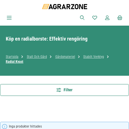
Hoppa till huvudinnehåll
Du har 0 objekt i ön
Köp en radialborste: Effektiv rengöring
Startsida
Stall Och Gård
Gårdsmateriel
Stabilt Verktyg
Radial Kvast
Filter
Inga produkter hittades