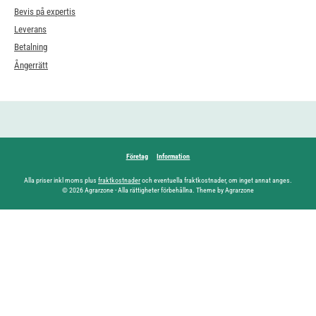
Bevis på expertis
Leverans
Betalning
Ångerrätt
Företag
Information
Alla priser inkl moms plus
fraktkostnader
och eventuella fraktkostnader, om inget annat anges.
© 2026 Agrarzone - Alla rättigheter förbehållna. Theme by Agrarzone