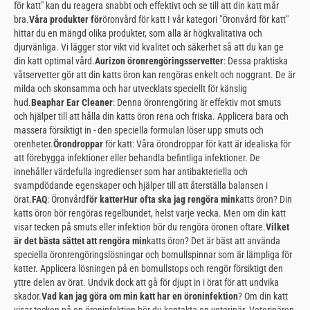
för katt" kan du reagera snabbt och effektivt och se till att din katt mår
bra.
Våra produkter för
öronvård för katt I vår kategori "Öronvård för katt"
hittar du en mängd olika produkter, som alla är högkvalitativa och
djurvänliga. Vi lägger stor vikt vid kvalitet och säkerhet så att du kan ge
din katt optimal vård.
Aurizon öronrengöringsservetter
: Dessa praktiska
våtservetter gör att din katts öron kan rengöras enkelt och noggrant. De är
milda och skonsamma och har utvecklats speciellt för känslig
hud.
Beaphar Ear Cleaner
: Denna öronrengöring är effektiv mot smuts
och hjälper till att hålla din katts öron rena och friska. Applicera bara och
massera försiktigt in - den speciella formulan löser upp smuts och
orenheter.
Örondroppar
för katt: Våra örondroppar för katt är idealiska för
att förebygga infektioner eller behandla befintliga infektioner. De
innehåller värdefulla ingredienser som har antibakteriella och
svampdödande egenskaper och hjälper till att återställa balansen i
örat.
FAQ
: Öronvård
för katter
Hur ofta ska jag rengöra min
katts öron? Din
katts öron bör rengöras regelbundet, helst varje vecka. Men om din katt
visar tecken på smuts eller infektion bör du rengöra öronen oftare.
Vilket
är det bästa sättet att rengöra min
katts öron? Det är bäst att använda
speciella öronrengöringslösningar och bomullspinnar som är lämpliga för
katter. Applicera lösningen på en bomullstops och rengör försiktigt den
yttre delen av örat. Undvik dock att gå för djupt in i örat för att undvika
skador.
Vad kan jag göra om min katt har en öroninfektion
? Om din katt
visar tecken på en öroninfektion bör du kontakta en veterinär. Veterinären