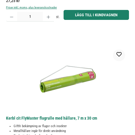
Ordinarie pris:
27,25 kr
Priser inkl. moms, plus leveranskostnader
Produktkvantitet: Ange önskat belopp eller använd knapparna för att öka eller minska kvantiteten.
LÄGG TILL I KUNDVAGNEN
st.
Kerbl cit FlyMaster flugrulle med hållare, 7 m x 30 cm
Giftfri bekämpning av flugor och insekter
Metallhållare ingår för direkt användning