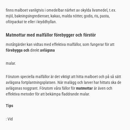
finns malboet vanligtvis i omedelbar närhet av okylda livsmedel, t.ex.
mjöl, bakningsingredienser, kakao, malda nötter, godis, ris, pasta,
oförpackat te eller i kryddhyllan.
Matmottar med malfällor förebygger och förstör
motåtgärder kan vidtas med effektiva malfällor, som fungerar för att
förebygga och
direkt
avlägsna
malar.
Förutom speciella malfällor är det viktigt att hitta malboet och på så sätt
avlägsna fortplantningsplatsen. När malägg och larver har hittats ska de
avlägsnas noggrant. Förutom våra fällor för
matmottar
är även och
effektiva metoder för att bekämpa fladdrande malar.
Tips
: Vid