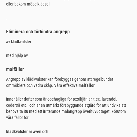
eller bakom möbelklädsel
.
Eliminera och förhindra angrepp
av klädkvalster
med hjälp av
malfällor
Angrepp av klädkvalster kan förebyggas genom att regelbundet
ommöblera och vädra skåp. Våra effektiva
malfällor
innehåller dofter som är obehagliga för textilfjärilar, t.ex. lavendel,
cederträ etc., och är en utmärkt förebyggande åtgärd för att undvika att
behöva ta itu med ett irriterande malangrepp överhuvudtaget. Förutom
våra fällor för
klädkvalster
är även och