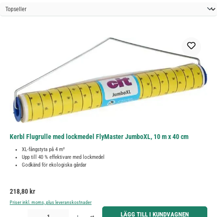
Kerbl Flugrulle med lockmedel FlyMaster JumboXL, 10 m x 40 cm
XL-fångstyta på 4 m²
Upp till 40 % effektivare med lockmedel
Godkänd för ekologiska gårdar
Ordinarie pris:
218,80 kr
Priser inkl. moms, plus leveranskostnader
Produktkvantitet: Ange önskat belopp eller använd knapparna för att öka eller minska kvantiteten.
LÄGG TILL I KUNDVAGNEN