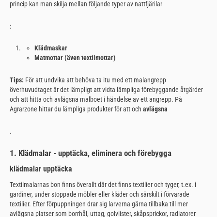
princip kan man skilja mellan följande typer av nattfjärilar
:
Klädmaskar
Matmottar (även textilmottar)
Tips:
För att undvika att behöva ta itu med ett malangrepp
överhuvudtaget är det lämpligt att vidta lämpliga förebyggande åtgärder
och att hitta och avlägsna malboet i händelse av ett angrepp. På
Agrarzone hittar du lämpliga produkter för att och
avlägsna
.
1. Klädmalar - upptäcka, eliminera och förebygga
klädmalar upptäcka
Textilmalarnas bon finns överallt där det finns textilier och tyger, t.ex. i
gardiner, under stoppade möbler eller kläder och särskilt i förvarade
textilier. Efter förpuppningen drar sig larverna gärna tillbaka till mer
avlägsna platser som borrhål, uttag, golvlister, skåpsprickor, radiatorer