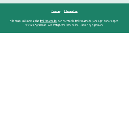
Företag
Information
Alla priser inkl moms plus
fraktkostnader
och eventuella fraktkostnader, om inget annat anges.
© 2026 Agrarzone - Alla rättigheter förbehållna. Theme by Agrarzone