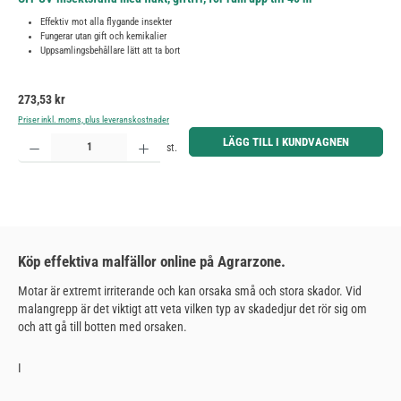
Effektiv mot alla flygande insekter
Fungerar utan gift och kemikalier
Uppsamlingsbehållare lätt att ta bort
Ordinarie pris:
273,53 kr
Priser inkl. moms, plus leveranskostnader
Produktkvantitet: Ange önskat belopp eller använd knapparna för att öka eller minska kvantiteten.
LÄGG TILL I KUNDVAGNEN
st.
Köp effektiva malfällor online på Agrarzone.
Motar är extremt irriterande och kan orsaka små och stora skador. Vid
malangrepp är det viktigt att veta vilken typ av skadedjur det rör sig om
och att gå till botten med orsaken.
I