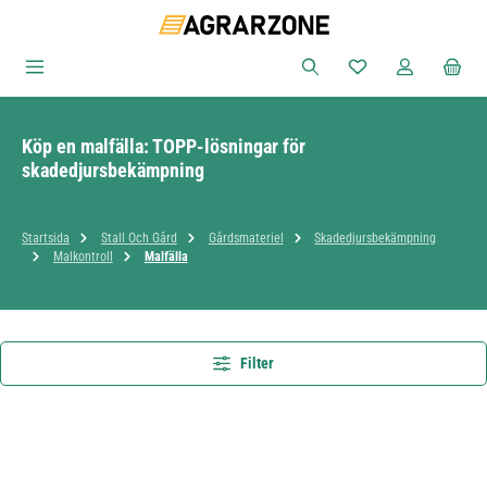
Hoppa till huvudinnehåll
Du har 0 objekt i ön
Köp en malfälla: TOPP-lösningar för
skadedjursbekämpning
Startsida
Stall Och Gård
Gårdsmateriel
Skadedjursbekämpning
Malkontroll
Malfälla
Filter