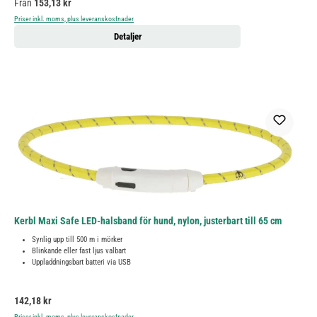
Ordinarie pris:
Från
153,13 kr
Priser inkl. moms, plus leveranskostnader
Detaljer
Kerbl Maxi Safe LED-halsband för hund, nylon, justerbart till 65 cm
Synlig upp till 500 m i mörker
Blinkande eller fast ljus valbart
Uppladdningsbart batteri via USB
Ordinarie pris:
142,18 kr
Priser inkl. moms, plus leveranskostnader