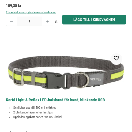
Ordinarie pris:
109,35 kr
Priser inkl. moms, plus leveranskostnader
Produktkvantitet: Ange önskat belopp eller använd knapparna för att öka eller minska kvantiteten.
LÄGG TILL I KUNDVAGNEN
st.
Kerbl Light & Reflex LED-halsband för hund, blinkande USB
Synlighet upp till 500 m i mörkret
2 blinkande lägen eller fast ljus
Uppladdningsbart batteri via USB-kabel