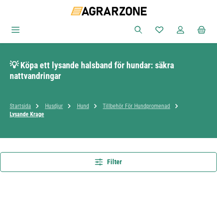
Hoppa till huvudinnehåll
Du har 0 objekt i ön
💡 Köpa ett lysande halsband för hundar: säkra
nattvandringar
Startsida
Husdjur
Hund
Tillbehör För Hundpromenad
Lysande Krage
Filter