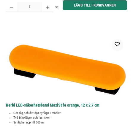
Produktkvantitet: Ange önskat belopp eller använd knapparna för att öka eller minska kvantiteten.
LÄGG TILL I KUNDVAGNEN
st.
Kerbl LED-säkerhetsband MaxiSafe orange, 12 x 2,7 cm
Gör dig och ditt djur synliga i mörker
Två blinklägen och fast sken
Synlighet upp till 500 m