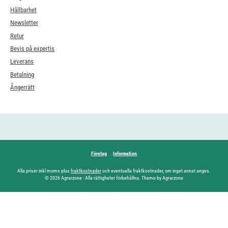
Hållbarhet
Newsletter
Retur
Bevis på expertis
Leverans
Betalning
Ångerrätt
Företag
Information
Alla priser inkl moms plus
fraktkostnader
och eventuella fraktkostnader, om inget annat anges.
© 2026 Agrarzone - Alla rättigheter förbehållna. Theme by Agrarzone