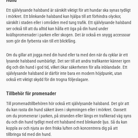
Hund
Ett självlysande halsband är särskilt viktigt för att hundar ska synas tydligt
i mörkret. Ett blinkande halsband kan hjälpa till att förhindra olyckor,
särskilt i staden eller i områden med tung trafik. Ett självlysande halsband
ser också till att du alltid kan hålla ett öga på din hund under
kvällspromenader i parken eller skogen. Det är också en snygg accessoar
som gör din fyrbenta vän till ett blickfång.
Om du gillar att jogga med din hund eller ta med den när du cyklar är ett
lysande halsband oumbärligt. Det ser till att andra trafikanter känner igen
dig och din hund i god tid, vilket ökar säkerheten för alla inblandade. Ett
självlysande halsband är därför inte bara en modern höjdpunkt, utan
också ett viktigt skydd för din trogna följeslagare.
Tillbehör för promenader
Till promenadtillbehören hör också ett självlysande halsband. Det gör att
du kan rasta din hund säkert även i skymningen eller i mörkret. Oavsett
om du promenerar i parken, på stranden eller längs en trafikerad väg syns
du och din hund tydligt med ett halsband med blinkande ljus. Så du kan
koppla av och njuta av den friska luften och koncentrera dig på att
tillbringa tid med din hund.