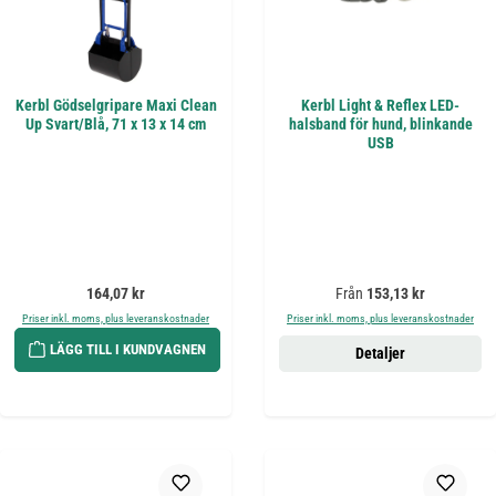
Kerbl Gödselgripare Maxi Clean
Kerbl Light & Reflex LED-
Up Svart/Blå, 71 x 13 x 14 cm
halsband för hund, blinkande
USB
Ordinarie pris:
Ordinarie pris:
164,07 kr
Från
153,13 kr
Priser inkl. moms, plus leveranskostnader
Priser inkl. moms, plus leveranskostnader
LÄGG TILL I KUNDVAGNEN
Detaljer