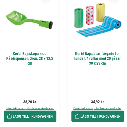
Kerbl Bajsskopa med
Kerbl Bajspåsar färgade för
Påsdispenser, Grön, 28 x 12,5
hundar, 4 rullar med 20 påsar,
cm
30 x 23 cm
Ordinarie pris:
Ordinarie pris:
38,20 kr
34,92 kr
Priser inkl. moms, plus leveranskostnader
Priser inkl. moms, plus leveranskostnader
LÄGG TILL I KUNDVAGNEN
LÄGG TILL I KUNDVAGNEN