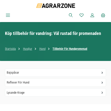
Hoppa till huvudinnehåll
Du har 0 objekt i ön
Köp tillbehör för vandring: Väl rustad för promenaden
Startsida
Husdjur
Hund
Tillbehör För Hundpromenad
Bajspåsar
Reflexer För Hund
Lysande Krage