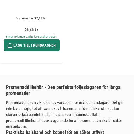
Varianter från
87,45 kr
Ordinarie pris:
98,40 kr
Priser inkl. moms, plus leveranskostnader
LÄGG TILL I KUNDVAGNEN
Promenadtillbehör - Den perfekta följeslagaren för långa
promenader
Promenader är en viktig del av vardagen för många hundägare. Det ger
inte bara möjlighet att vara aktiv tillsammans i den friska luften, utan
stärker också bandet mellan husdjur och människa. Rätt
promenadtillbehör är dock avgörande för att promenaden ska bli säker
och bekväm.
Praktiska halsband och koppel för en säker utflykt