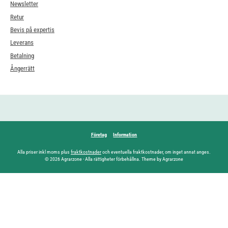
Newsletter
Retur
Bevis på expertis
Leverans
Betalning
Ångerrätt
Företag
Information
Alla priser inkl moms plus
fraktkostnader
och eventuella fraktkostnader, om inget annat anges.
© 2026 Agrarzone - Alla rättigheter förbehållna. Theme by Agrarzone