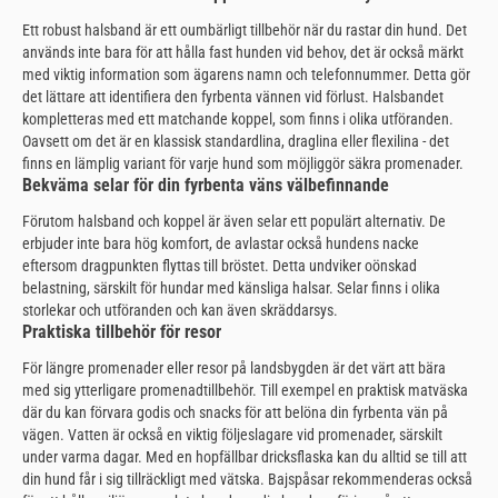
Ett robust halsband är ett oumbärligt tillbehör när du rastar din hund. Det
används inte bara för att hålla fast hunden vid behov, det är också märkt
med viktig information som ägarens namn och telefonnummer. Detta gör
det lättare att identifiera den fyrbenta vännen vid förlust. Halsbandet
kompletteras med ett matchande koppel, som finns i olika utföranden.
Oavsett om det är en klassisk standardlina, draglina eller flexilina - det
finns en lämplig variant för varje hund som möjliggör säkra promenader.
Bekväma selar för din fyrbenta väns välbefinnande
Förutom halsband och koppel är även selar ett populärt alternativ. De
erbjuder inte bara hög komfort, de avlastar också hundens nacke
eftersom dragpunkten flyttas till bröstet. Detta undviker oönskad
belastning, särskilt för hundar med känsliga halsar. Selar finns i olika
storlekar och utföranden och kan även skräddarsys.
Praktiska tillbehör för resor
För längre promenader eller resor på landsbygden är det värt att bära
med sig ytterligare promenadtillbehör. Till exempel en praktisk matväska
där du kan förvara godis och snacks för att belöna din fyrbenta vän på
vägen. Vatten är också en viktig följeslagare vid promenader, särskilt
under varma dagar. Med en hopfällbar dricksflaska kan du alltid se till att
din hund får i sig tillräckligt med vätska. Bajspåsar rekommenderas också