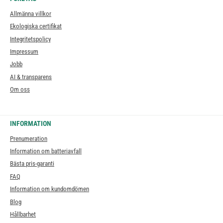
Allmänna villkor
Ekologiska certifikat
Integritetspolicy
Impressum
Jobb
AI & transparens
Om oss
INFORMATION
Prenumeration
Information om batteriavfall
Bästa pris-garanti
FAQ
Information om kundomdömen
Blog
Hållbarhet