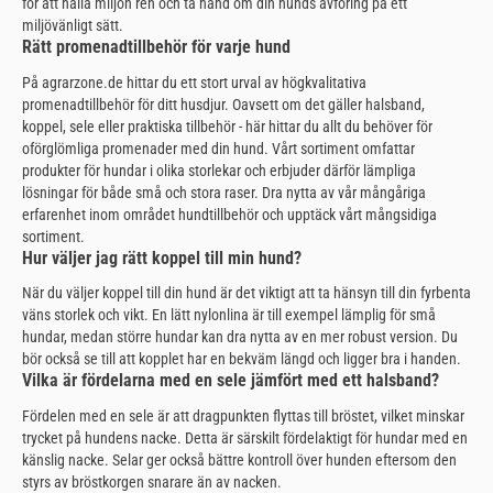
för att hålla miljön ren och ta hand om din hunds avföring på ett
miljövänligt sätt.
Rätt promenadtillbehör för varje hund
På agrarzone.de hittar du ett stort urval av högkvalitativa
promenadtillbehör för ditt husdjur. Oavsett om det gäller halsband,
koppel, sele eller praktiska tillbehör - här hittar du allt du behöver för
oförglömliga promenader med din hund. Vårt sortiment omfattar
produkter för hundar i olika storlekar och erbjuder därför lämpliga
lösningar för både små och stora raser. Dra nytta av vår mångåriga
erfarenhet inom området hundtillbehör och upptäck vårt mångsidiga
sortiment.
Hur väljer jag rätt koppel till min hund?
När du väljer koppel till din hund är det viktigt att ta hänsyn till din fyrbenta
väns storlek och vikt. En lätt nylonlina är till exempel lämplig för små
hundar, medan större hundar kan dra nytta av en mer robust version. Du
bör också se till att kopplet har en bekväm längd och ligger bra i handen.
Vilka är fördelarna med en sele jämfört med ett halsband?
Fördelen med en sele är att dragpunkten flyttas till bröstet, vilket minskar
trycket på hundens nacke. Detta är särskilt fördelaktigt för hundar med en
känslig nacke. Selar ger också bättre kontroll över hunden eftersom den
styrs av bröstkorgen snarare än av nacken.