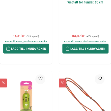
vindtätt för hundar, 30 cm
Försäljningspris:
Ordinarie pris:
Försäljningspris:
Ordinarie pris:
16,31 kr
164,07 kr
(51% sparat)
(47% sparat)
Priser inkl. moms, plus leveranskostnader
Priser inkl. moms, plus leveranskostnader
LÄGG TILL I KUNDVAGNEN
LÄGG TILL I KUNDVAGNEN
%
%