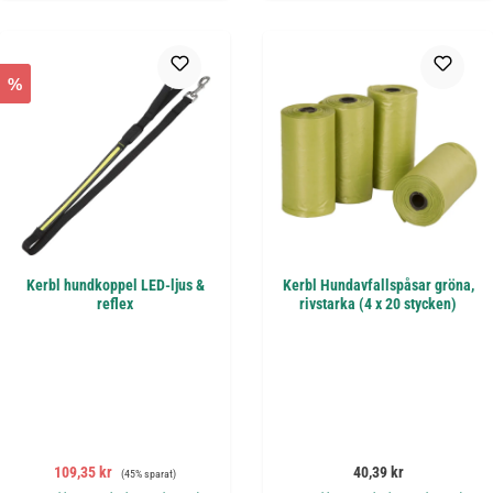
%
Kerbl hundkoppel LED-ljus &
Kerbl Hundavfallspåsar gröna,
reflex
rivstarka (4 x 20 stycken)
Försäljningspris:
Ordinarie pris:
Ordinarie pris:
109,35 kr
40,39 kr
(45% sparat)