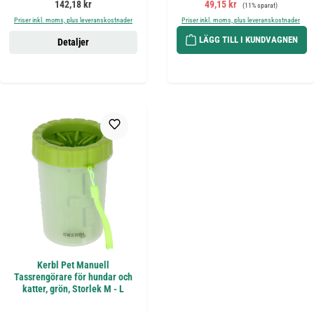
Ordinarie pris:
Försäljningspris:
Ordinarie pris:
142,18 kr
49,15 kr
(11% sparat)
Priser inkl. moms, plus leveranskostnader
Priser inkl. moms, plus leveranskostnader
LÄGG TILL I KUNDVAGNEN
Detaljer
Kerbl Pet Manuell
Tassrengörare för hundar och
katter, grön, Storlek M - L