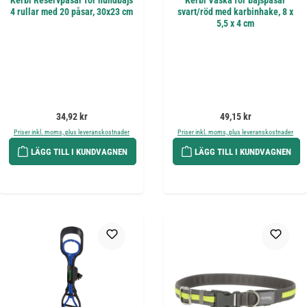
Kerbl Reservpåsar för hundbajs
Kerbl Väska för bajspåsar
4 rullar med 20 påsar, 30x23 cm
svart/röd med karbinhake, 8 x
5,5 x 4 cm
Ordinarie pris:
Ordinarie pris:
34,92 kr
49,15 kr
Priser inkl. moms, plus leveranskostnader
Priser inkl. moms, plus leveranskostnader
LÄGG TILL I KUNDVAGNEN
LÄGG TILL I KUNDVAGNEN