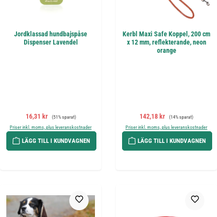
Jordklassad hundbajspåse
Kerbl Maxi Safe Koppel, 200 cm
Dispenser Lavendel
x 12 mm, reflekterande, neon
orange
Försäljningspris:
Ordinarie pris:
Försäljningspris:
Ordinarie pris:
16,31 kr
142,18 kr
(51% sparat)
(14% sparat)
Priser inkl. moms, plus leveranskostnader
Priser inkl. moms, plus leveranskostnader
LÄGG TILL I KUNDVAGNEN
LÄGG TILL I KUNDVAGNEN