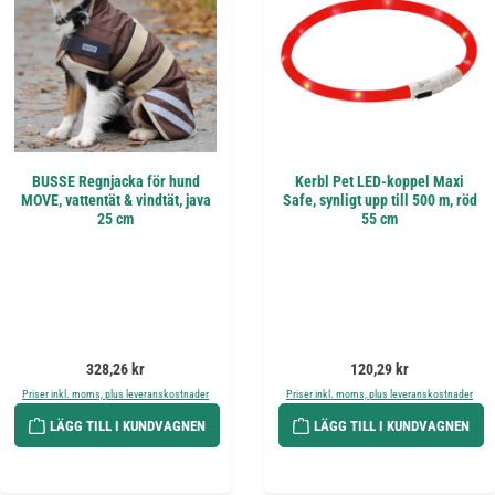
BUSSE Regnjacka för hund
Kerbl Pet LED-koppel Maxi
MOVE, vattentät & vindtät, java
Safe, synligt upp till 500 m, röd
25 cm
55 cm
Ordinarie pris:
Ordinarie pris:
328,26 kr
120,29 kr
Priser inkl. moms, plus leveranskostnader
Priser inkl. moms, plus leveranskostnader
LÄGG TILL I KUNDVAGNEN
LÄGG TILL I KUNDVAGNEN