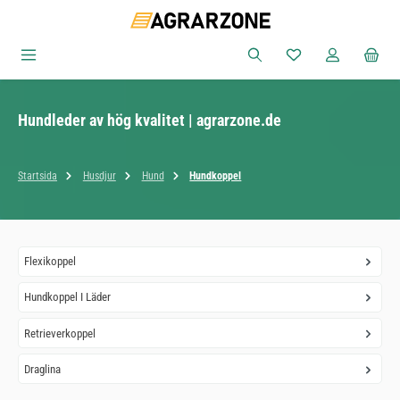
Hoppa till huvudinnehåll
Du har 0 objekt i ön
Hundleder av hög kvalitet | agrarzone.de
Startsida
Husdjur
Hund
Hundkoppel
Flexikoppel
Hundkoppel I Läder
Retrieverkoppel
Draglina