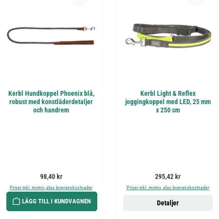
Kerbl Hundkoppel Phoenix blå,
Kerbl Light & Reflex
robust med konstläderdetaljer
joggingkoppel med LED, 25 mm
och handrem
x 250 cm
Ordinarie pris:
Ordinarie pris:
98,40 kr
295,42 kr
Priser inkl. moms, plus leveranskostnader
Priser inkl. moms, plus leveranskostnader
LÄGG TILL I KUNDVAGNEN
Detaljer