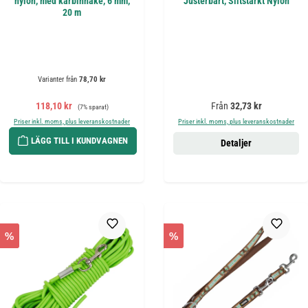
nylon, med karbinhake, 6 mm,
Justerbart, Slitstarkt Nylon
20 m
Varianter från
78,70 kr
Försäljningspris:
Ordinarie pris:
Ordinarie pris:
118,10 kr
Från
32,73 kr
(7% sparat)
Priser inkl. moms, plus leveranskostnader
Priser inkl. moms, plus leveranskostnader
LÄGG TILL I KUNDVAGNEN
Detaljer
%
%