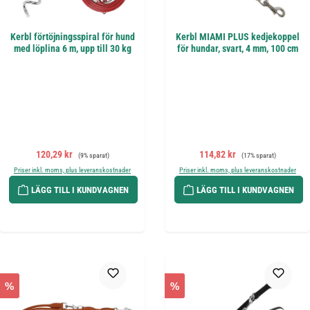
Kerbl förtöjningsspiral för hund
Kerbl MIAMI PLUS kedjekoppel
med löplina 6 m, upp till 30 kg
för hundar, svart, 4 mm, 100 cm
Försäljningspris:
Ordinarie pris:
Försäljningspris:
Ordinarie pris:
120,29 kr
114,82 kr
(9% sparat)
(17% sparat)
Priser inkl. moms, plus leveranskostnader
Priser inkl. moms, plus leveranskostnader
LÄGG TILL I KUNDVAGNEN
LÄGG TILL I KUNDVAGNEN
%
%