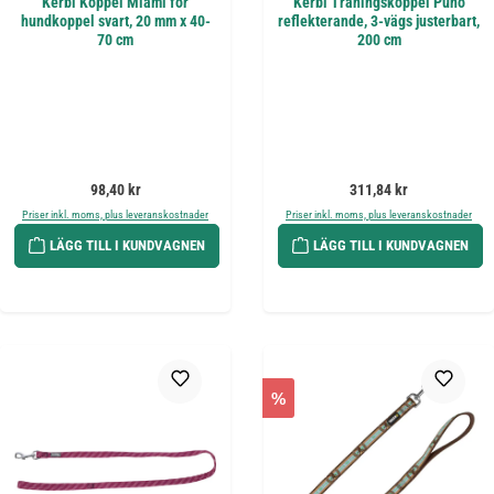
Kerbl Koppel Miami för
Kerbl Träningskoppel Puno
hundkoppel svart, 20 mm x 40-
reflekterande, 3-vägs justerbart,
70 cm
200 cm
Ordinarie pris:
Ordinarie pris:
98,40 kr
311,84 kr
Priser inkl. moms, plus leveranskostnader
Priser inkl. moms, plus leveranskostnader
LÄGG TILL I KUNDVAGNEN
LÄGG TILL I KUNDVAGNEN
%