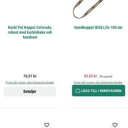
Kerbl Pet Koppel Colorado,
Hundkoppel Wild Life 100 cm
robust med karbinhake och
handrem
Ordinarie pris:
Försäljningspris:
Ordinarie pris:
76,51 kr
92,93 kr
(6% sparat)
Priser inkl. moms, plus leveranskostnader
Priser inkl. moms, plus leveranskostnader
LÄGG TILL I KUNDVAGNEN
Detaljer