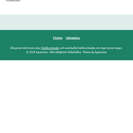
Företag
Information
Alla priser inkl moms plus
fraktkostnader
och eventuella fraktkostnader, om inget annat anges.
© 2026 Agrarzone - Alla rättigheter förbehållna. Theme by Agrarzone