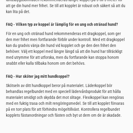
att ge din hund mer frihet. Se till att kopplet är robust och säkert så att du
kan lita på det.
FAQ - Vilken typ av koppel är lämplig för en ung och otränad hund?
För en ung och otränad hund rekommenderas ett dragkoppel, som ger
den mer frihet men fortfarande förblir under kontroll. Med ett dragkoppel
kan du gradvis vänja din hund vid kopplet och ge den den frihet den
behöver. Välj ett koppel med längre längd så att din hund har tillräckligt
med utrymme för att utforska, men du fortfarande kan stoppa honom
snabbt eller kalla tillbaka honom om det behövs.
FAQ - Hur sköter jag mitt hundkoppel?
Skötseln av ditt hundkoppel beror på materialet. Läderkoppel bör
behandlas regelbundet med en speciell lädervårdsprodukt för att hålla
materialet smidigt och skydda det mot slitage. Flexikoppel kan rengöras
med en fuktig trasa och milt rengöringsmedel. Se till att kopplet förvaras
på en torr plats för att förhindra mögeltillväxt. Kontrollera regelbundet
kopplets fästanordningar och fästen och byt ut dem om de är skadade.