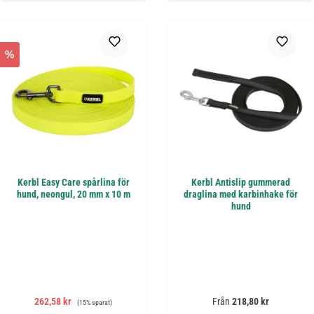
%
Kerbl Easy Care spårlina för
Kerbl Antislip gummerad
hund, neongul, 20 mm x 10 m
draglina med karbinhake för
hund
Försäljningspris:
Ordinarie pris:
Ordinarie pris:
262,58 kr
Från
218,80 kr
(15% sparat)