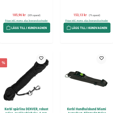
Försäljningspris:
Ordinarie pris:
Försäljningspris:
Ordinarie pris:
185,96 kr
153,13 kr
(35% sparat)
(7% sparat)
Priser inkl. moms, plus leveranskostnader
Priser inkl. moms, plus leveranskostnader
LÄGG TILL I KUNDVAGNEN
LÄGG TILL I KUNDVAGNEN
%
Kerbl spårlina DENVER, robust
Kerbl Hundhalsband Miami