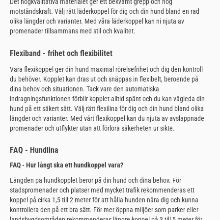
Det högkvalitativa materialet ger ett bekvämt grepp och hög
motståndskraft. Välj rätt läderkoppel för dig och din hund bland en rad
olika längder och varianter. Med våra läderkoppel kan ni njuta av
promenader tillsammans med stil och kvalitet.
Flexiband - frihet och flexibilitet
Våra flexikoppel ger din hund maximal rörelsefrihet och dig den kontroll
du behöver. Kopplet kan dras ut och snäppas in flexibelt, beroende på
dina behov och situationen. Tack vare den automatiska
indragningsfunktionen förblir kopplet alltid spänt och du kan vägleda din
hund på ett säkert sätt. Välj rätt flexilina för dig och din hund bland olika
längder och varianter. Med vårt flexikoppel kan du njuta av avslappnade
promenader och utflykter utan att förlora säkerheten ur sikte.
FAQ - Hundlina
FAQ - Hur långt ska ett hundkoppel vara?
Längden på hundkopplet beror på din hund och dina behov. För
stadspromenader och platser med mycket trafik rekommenderas ett
koppel på cirka 1,5 till 2 meter för att hålla hunden nära dig och kunna
kontrollera den på ett bra sätt. För mer öppna miljöer som parker eller
landsbygdsområden rekommenderas längre koppel på 3 till 5 meter för