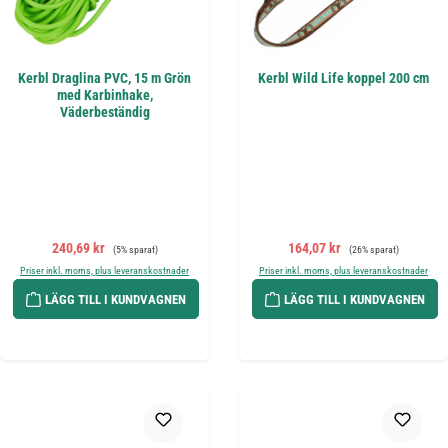
Kerbl Draglina PVC, 15 m Grön
Kerbl Wild Life koppel 200 cm
med Karbinhake,
Väderbeständig
Försäljningspris:
Ordinarie pris:
Försäljningspris:
Ordinarie pris:
240,69 kr
164,07 kr
(5% sparat)
(26% sparat)
Priser inkl. moms, plus leveranskostnader
Priser inkl. moms, plus leveranskostnader
LÄGG TILL I KUNDVAGNEN
LÄGG TILL I KUNDVAGNEN