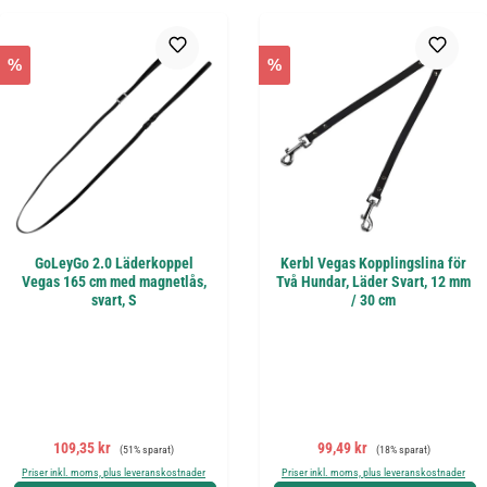
%
%
GoLeyGo 2.0 Läderkoppel
Kerbl Vegas Kopplingslina för
Vegas 165 cm med magnetlås,
Två Hundar, Läder Svart, 12 mm
svart, S
/ 30 cm
Försäljningspris:
Ordinarie pris:
Försäljningspris:
Ordinarie pris:
109,35 kr
99,49 kr
(51% sparat)
(18% sparat)
Priser inkl. moms, plus leveranskostnader
Priser inkl. moms, plus leveranskostnader