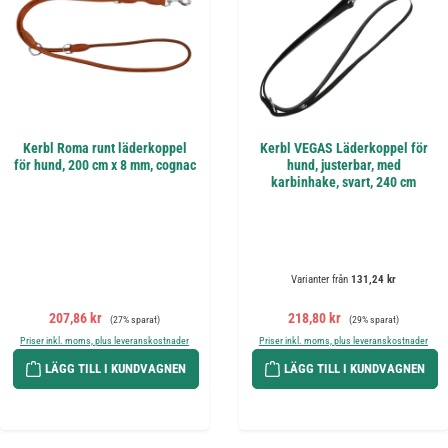
Kerbl Roma runt läderkoppel
Kerbl VEGAS Läderkoppel för
för hund, 200 cm x 8 mm, cognac
hund, justerbar, med
karbinhake, svart, 240 cm
Varianter från
131,24 kr
Försäljningspris:
Ordinarie pris:
Försäljningspris:
Ordinarie pris:
207,86 kr
218,80 kr
(27% sparat)
(29% sparat)
Priser inkl. moms, plus leveranskostnader
Priser inkl. moms, plus leveranskostnader
LÄGG TILL I KUNDVAGNEN
LÄGG TILL I KUNDVAGNEN