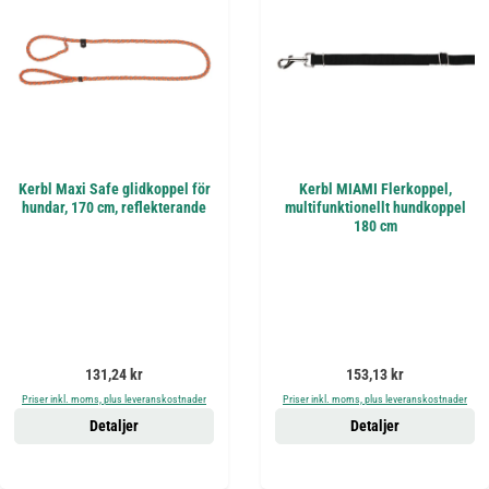
Kerbl Maxi Safe glidkoppel för
Kerbl MIAMI Flerkoppel,
hundar, 170 cm, reflekterande
multifunktionellt hundkoppel
180 cm
Ordinarie pris:
Ordinarie pris:
131,24 kr
153,13 kr
Priser inkl. moms, plus leveranskostnader
Priser inkl. moms, plus leveranskostnader
Detaljer
Detaljer