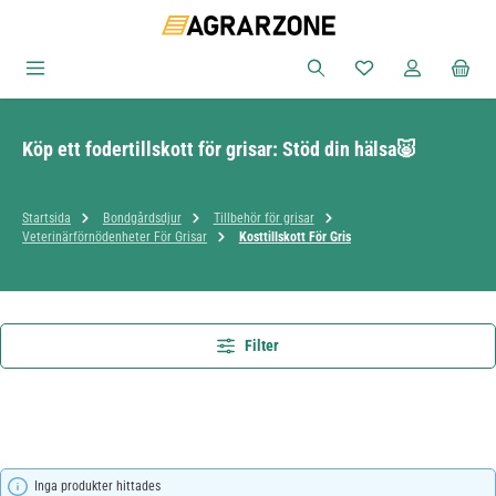
Hoppa till huvudinnehåll
Du har 0 objekt i ön
Köp ett fodertillskott för grisar: Stöd din hälsa🐷
Startsida
Bondgårdsdjur
Tillbehör för grisar
Veterinärförnödenheter För Grisar
Kosttillskott För Gris
Filter
Inga produkter hittades