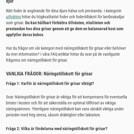
djur
Rätt foder är avgörande för dina djurs hälsa och prestanda. I kategorin
utfodring
hittar du högkvalitativt foder och fodertillskott för lantbruksdjur
som grisar.
Du kan hållbart förbättra tillväxten, vitaliteten och
prestandan hos dina grisar genom att ge dem en balanserad kost som
uppfyller deras behov.
Har du frågor om vår kategori med näringstillskott för grisar eller behöver
du mer information? I våra FAQ-artiklar hittar du svar på de vanligaste
frågorna om näringstillskott för grisar.
VANLIGA FRÅGOR: Näringstillskott för grisar
Fråga 1: Varför är näringstillskott för grisar viktigt?
Svar: Näringstillskott för grisar är viktiga för att kompensera för eventuella
brister i kosten och för att säkerställa en optimal tillförsel av viktiga
näringsämnen. Ytterligare näringstillskott kan vara särskilt viktiga under
perioder med hög stress, såsom dräktighet eller laktation.
Fråga 2: Vilka är fördelarna med näringstillskott för grisar?