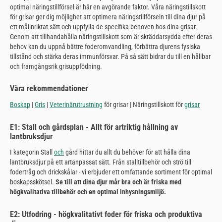
optimal näringstillförsel är här en avgörande faktor. Våra näringstillskott
för grisar ger dig möjlighet att optimera näringstillförseln till dina djur på
ett målinriktat sätt och uppfylla de specifika behoven hos dina grisar.
Genom att tillhandahålla näringstillskott som är skräddarsydda efter deras
behov kan du uppnå bättre foderomvandling, förbättra djurens fysiska
tillstånd och stärka deras immunförsvar. På så sätt bidrar du till en hållbar
och framgångsrik grisuppfödning.
Våra rekommendationer
Boskap
|
Gris
|
Veterinärutrustning
för grisar | Näringstillskott för
grisar
E1: Stall och gårdsplan - Allt för artriktig hållning av
lantbruksdjur
I kategorin Stall
och
gård hittar du allt du behöver för att hålla dina
lantbruksdjur på ett artanpassat sätt. Från stalltillbehör och strö till
fodertråg och drickskålar - vi erbjuder ett omfattande sortiment för optimal
boskapsskötsel.
Se till att dina djur mår bra och är friska med
högkvalitativa tillbehör och en optimal inhysningsmiljö.
E2: Utfodring - högkvalitativt foder för friska och produktiva