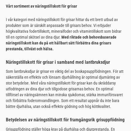
Vårt sortiment av näringstillskott för grisar
I vår kategori med näringstillskott för grisar hittar du ett brett utbud av
produkter som är särskilt anpassade till grisars behov. Vi erbjuder
högkvalitativa fodertillskott, mineralfoder och vitamintillskott som bidrar
till en optimal skötsel av dina djur.
Med riktade och behovsbaserade
näringstillskott kan du på ett hållbart sätt förbättra dina grisars
prestanda, tillväxt och hälsa.
Näringstillskott för grisar i samband med lantbruksdjur
Som lantbruksdjur är grisar en viktig del av boskapsuppfödningen. För att
säkerställa en effektiv och lönsam djurhållning är optimal djurnäring av
stor betydelse. Med våra näringstillskott för grisar kan du skräddarsy
utfodringen av dina djur och tillgodose grisarnas behov. En optimal
tillförsel av näringsämnen kan minska sjukdomar, stärka immunförsvaret
och förbättra foderomvandlingen. Som ett resultat uppnår du inte bara
bättre djurhälsa, utan också effektiv gödning och hög köttkvalitet.
Betydelsen av näringstillskott för framgångsrik grisuppfödning
Grisuppfödning ställer höga krav på djurhälsa och djurprestanda. En