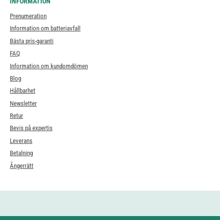
INFORMATION
Prenumeration
Information om batteriavfall
Bästa pris-garanti
FAQ
Information om kundomdömen
Blog
Hållbarhet
Newsletter
Retur
Bevis på expertis
Leverans
Betalning
Ångerrätt