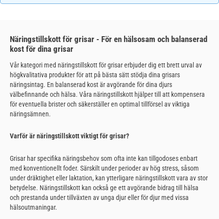
Näringstillskott för grisar - För en hälsosam och balanserad
kost för dina grisar
Vår kategori med näringstillskott för grisar erbjuder dig ett brett urval av
högkvalitativa produkter för att på bästa sätt stödja dina grisars
näringsintag. En balanserad kost är avgörande för dina djurs
välbefinnande och hälsa. Våra näringstillskott hjälper till att kompensera
för eventuella brister och säkerställer en optimal tillförsel av viktiga
näringsämnen.
Varför är näringstillskott viktigt för grisar?
Grisar har specifika näringsbehov som ofta inte kan tillgodoses enbart
med konventionellt foder. Särskilt under perioder av hög stress, såsom
under dräktighet eller laktation, kan ytterligare näringstillskott vara av stor
betydelse. Näringstillskott kan också ge ett avgörande bidrag till hälsa
och prestanda under tillväxten av unga djur eller för djur med vissa
hälsoutmaningar.