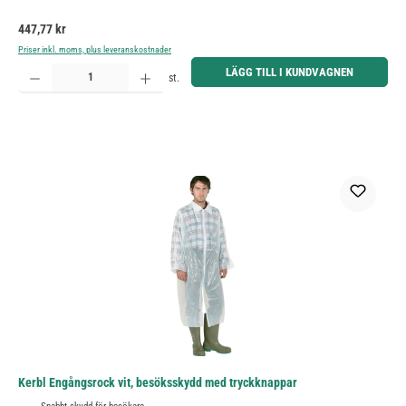
Ordinarie pris:
447,77 kr
Priser inkl. moms, plus leveranskostnader
Produktkvantitet: Ange önskat belopp eller använd knapparna för att öka eller minska kvantiteten.
LÄGG TILL I KUNDVAGNEN
st.
Kerbl Engångsrock vit, besöksskydd med tryckknappar