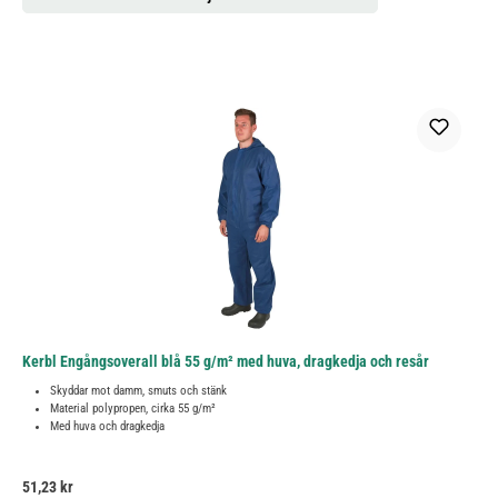
Kerbl Engångsoverall blå 55 g/m² med huva, dragkedja och resår
Skyddar mot damm, smuts och stänk
Material polypropen, cirka 55 g/m²
Med huva och dragkedja
Ordinarie pris:
51,23 kr