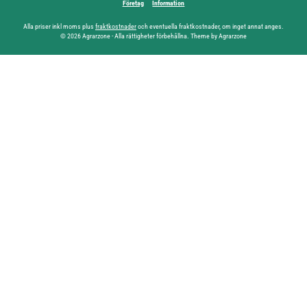
Företag
Information
Alla priser inkl moms plus
fraktkostnader
och eventuella fraktkostnader, om inget annat anges.
© 2026 Agrarzone - Alla rättigheter förbehållna. Theme by Agrarzone