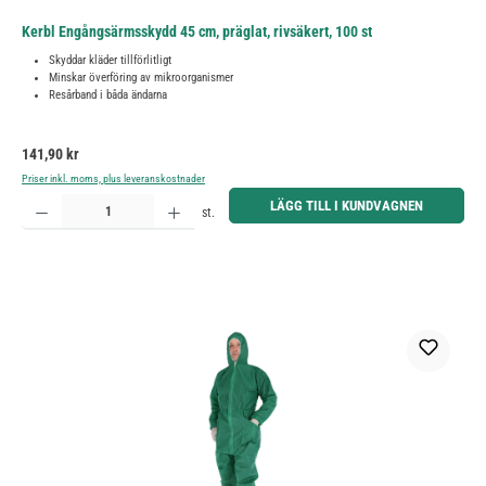
Kerbl Engångsärmsskydd 45 cm, präglat, rivsäkert, 100 st
Skyddar kläder tillförlitligt
Minskar överföring av mikroorganismer
Resårband i båda ändarna
Ordinarie pris:
141,90 kr
Priser inkl. moms, plus leveranskostnader
Produktkvantitet: Ange önskat belopp eller använd knapparna för att öka eller minska kvantiteten.
LÄGG TILL I KUNDVAGNEN
st.