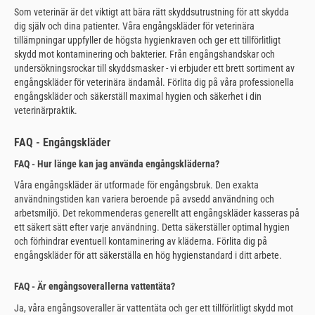
Som veterinär är det viktigt att bära rätt skyddsutrustning för att skydda
dig själv och dina patienter. Våra engångskläder för veterinära
tillämpningar uppfyller de högsta hygienkraven och ger ett tillförlitligt
skydd mot kontaminering och bakterier. Från engångshandskar och
undersökningsrockar till skyddsmasker - vi erbjuder ett brett sortiment av
engångskläder för veterinära ändamål. Förlita dig på våra professionella
engångskläder och säkerställ maximal hygien och säkerhet i din
veterinärpraktik.
FAQ - Engångskläder
FAQ - Hur länge kan jag använda engångskläderna?
Våra engångskläder är utformade för engångsbruk. Den exakta
användningstiden kan variera beroende på avsedd användning och
arbetsmiljö. Det rekommenderas generellt att engångskläder kasseras på
ett säkert sätt efter varje användning. Detta säkerställer optimal hygien
och förhindrar eventuell kontaminering av kläderna. Förlita dig på
engångskläder för att säkerställa en hög hygienstandard i ditt arbete.
FAQ - Är engångsoverallerna vattentäta?
Ja, våra engångsoveraller är vattentäta och ger ett tillförlitligt skydd mot