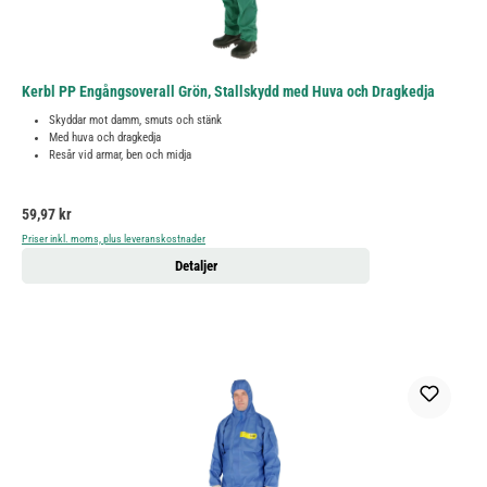
Kerbl PP Engångsoverall Grön, Stallskydd med Huva och Dragkedja
Skyddar mot damm, smuts och stänk
Med huva och dragkedja
Resår vid armar, ben och midja
Ordinarie pris:
59,97 kr
Priser inkl. moms, plus leveranskostnader
Detaljer