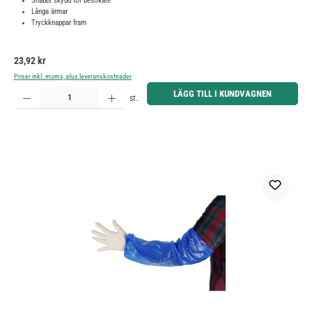
Snabbt skydd för besökare
Långa ärmar
Tryckknappar fram
Ordinarie pris:
23,92 kr
Priser inkl. moms, plus leveranskostnader
Produktkvantitet: Ange önskat belopp eller använd knapparna för att öka eller minska kvantiteten.
LÄGG TILL I KUNDVAGNEN
st.