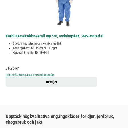
Kerbl Kemskyddsoverall typ 5/6, andningsbar, SMS-material
Skyddar mot damm och kemikaliestänk
Andningsbart SMS-material i 3 lager
Kategori III enligt EN 13034-1
Ordinarie pris:
76,36 kr
Priser inkl. moms, plus leveranskostnader
Detaljer
Upptäck högkvalitativa engångskläder för djur, jordbruk,
skogsbruk och jakt