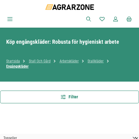
Hoppa till huvudinnehåll
Du har 0 objekt i ön
Köp engångskläder: Robusta för hygieniskt arbete
Startsida
Stall Och Gård
Arbetskläder
Stallkläder
Engångskläder
Filter