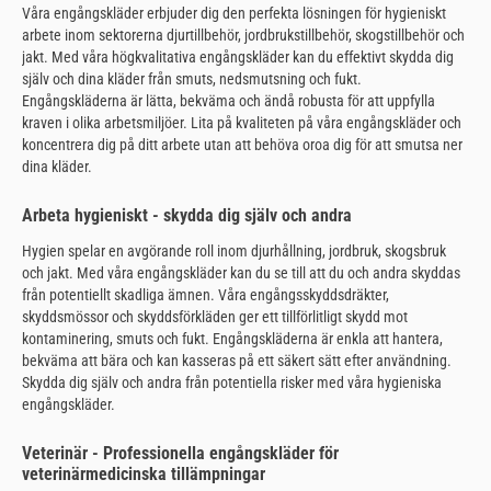
Våra engångskläder erbjuder dig den perfekta lösningen för hygieniskt
arbete inom sektorerna djurtillbehör, jordbrukstillbehör, skogstillbehör och
jakt. Med våra högkvalitativa engångskläder kan du effektivt skydda dig
själv och dina kläder från smuts, nedsmutsning och fukt.
Engångskläderna är lätta, bekväma och ändå robusta för att uppfylla
kraven i olika arbetsmiljöer. Lita på kvaliteten på våra engångskläder och
koncentrera dig på ditt arbete utan att behöva oroa dig för att smutsa ner
dina kläder.
Arbeta hygieniskt - skydda dig själv och andra
Hygien spelar en avgörande roll inom djurhållning, jordbruk, skogsbruk
och jakt. Med våra engångskläder kan du se till att du och andra skyddas
från potentiellt skadliga ämnen. Våra engångsskyddsdräkter,
skyddsmössor och skyddsförkläden ger ett tillförlitligt skydd mot
kontaminering, smuts och fukt. Engångskläderna är enkla att hantera,
bekväma att bära och kan kasseras på ett säkert sätt efter användning.
Skydda dig själv och andra från potentiella risker med våra hygieniska
engångskläder.
Veterinär - Professionella engångskläder för
veterinärmedicinska tillämpningar