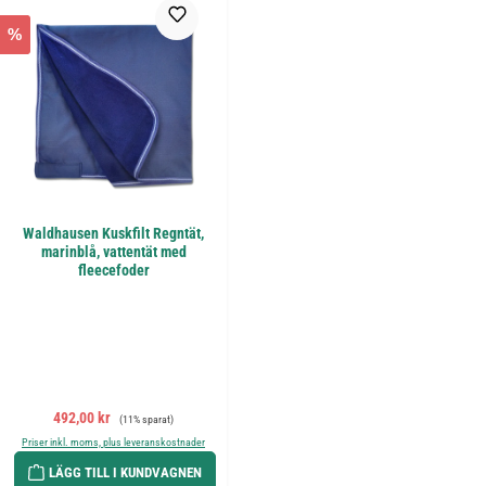
%
Waldhausen Kuskfilt Regntät,
marinblå, vattentät med
fleecefoder
Försäljningspris:
Ordinarie pris:
492,00 kr
(11% sparat)
Priser inkl. moms, plus leveranskostnader
LÄGG TILL I KUNDVAGNEN