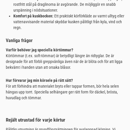
rostfritt stål på draglinorna är avgörande. De möjliggör en snabb
urspänning i nödsituationer.
Komfort på kuskbocken:
Ett praktiskt körförkläde av varmt ulltyg eller
vattenavvisande material skyddar kusken pålitligt från kyla, vind och
regn.
Vanliga frågor
Varför behöver jag speciella körtömmar?
Körtömmar (t.ex. soft-tömmar) är betydligt längre än ridtyglar. De är
designade för att förbli greppvänliga även när de är blöta och för att ligga
bekvämt i handen utan att orsaka blåsor.
Hur förvarar jag min körsele på rätt sätt?
För att förhindra att materialet bryts eller tappar formen, bör hela selen
hängas upp torrt. Speciella selhängare ger rätt form för däckel, brösta,
huvudlag och tömmar.
Rejält utrustad för varje körtur
Pålitlig utrustning är grundförutsättningen för avslappnad körning. Vi