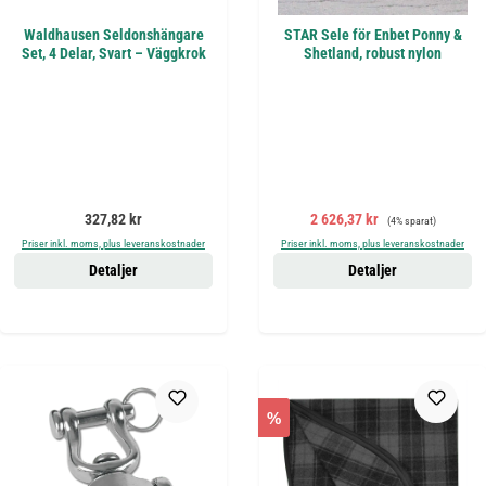
Waldhausen Seldonshängare
STAR Sele för Enbet Ponny &
Set, 4 Delar, Svart – Väggkrok
Shetland, robust nylon
Ordinarie pris:
Försäljningspris:
Ordinarie pris:
327,82 kr
2 626,37 kr
(4% sparat)
Priser inkl. moms, plus leveranskostnader
Priser inkl. moms, plus leveranskostnader
Detaljer
Detaljer
%