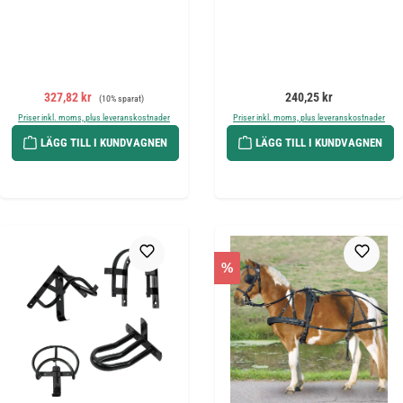
Försäljningspris:
Ordinarie pris:
Ordinarie pris:
327,82 kr
240,25 kr
(10% sparat)
Priser inkl. moms, plus leveranskostnader
Priser inkl. moms, plus leveranskostnader
LÄGG TILL I KUNDVAGNEN
LÄGG TILL I KUNDVAGNEN
%