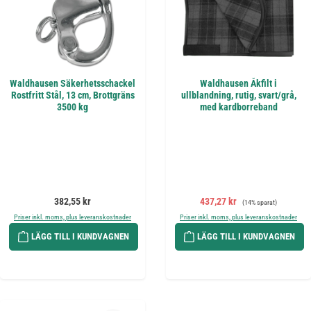
Waldhausen Säkerhetsschackel
Waldhausen Åkfilt i
Rostfritt Stål, 13 cm, Brottgräns
ullblandning, rutig, svart/grå,
3500 kg
med kardborreband
Ordinarie pris:
Försäljningspris:
Ordinarie pris:
382,55 kr
437,27 kr
(14% sparat)
Priser inkl. moms, plus leveranskostnader
Priser inkl. moms, plus leveranskostnader
LÄGG TILL I KUNDVAGNEN
LÄGG TILL I KUNDVAGNEN