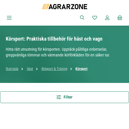
Hoppa till huvudinnehåll
Du har 0 objekt i ön
Körsport: Praktiska tillbehör för häst och vagn
Hitta rätt utrustning för körsporten. Upptäck pålitliga enbetselar,
greppvänliga tömmar och värmande körförkläden för en säker tur.
Startsida
Häst
Ridsport & Träning
Körsport
Filter