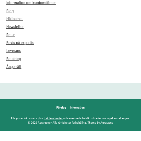
Information om kundomdömen
Blog
Hållbarhet
Newsletter
Retur
Bevis på expertis
Leverans
Betalning
Ångerrätt
Företag
Information
Alla priser inkl moms plus
fraktkostnader
och eventuella fraktkostnader, om inget annat anges.
© 2026 Agrarzone - Alla rättigheter förbehållna. Theme by Agrarzone