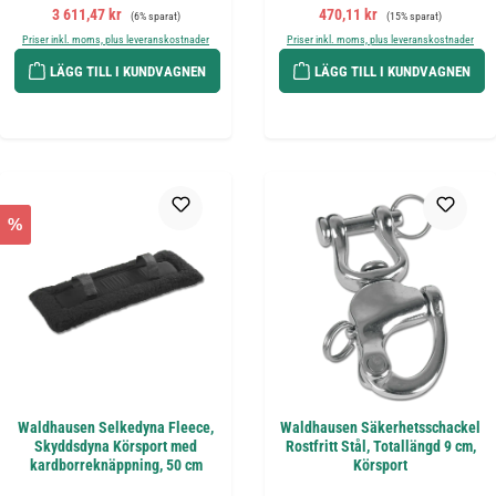
Försäljningspris:
Ordinarie pris:
Försäljningspris:
Ordinarie pris:
3 611,47 kr
470,11 kr
(6% sparat)
(15% sparat)
Priser inkl. moms, plus leveranskostnader
Priser inkl. moms, plus leveranskostnader
LÄGG TILL I KUNDVAGNEN
LÄGG TILL I KUNDVAGNEN
%
Waldhausen Selkedyna Fleece,
Waldhausen Säkerhetsschackel
Skyddsdyna Körsport med
Rostfritt Stål, Totallängd 9 cm,
kardborreknäppning, 50 cm
Körsport