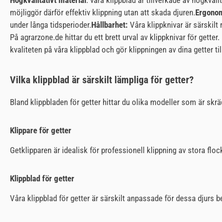
Högkvalitativt material
: våra klippblad är tillverkade av högkval
möjliggör därför effektiv klippning utan att skada djuren.
Ergonom
under långa tidsperioder.
Hållbarhet:
Våra klippknivar är särskilt
På agrarzone.de hittar du ett brett urval av klippknivar för getter
kvaliteten på våra klippblad och gör klippningen av dina getter til
Vilka klippblad är särskilt lämpliga för getter?
Bland klippbladen för getter hittar du olika modeller som är skr
Klippare för getter
Getklipparen är idealisk för professionell klippning av stora flo
Klippblad för getter
Våra klippblad för getter är särskilt anpassade för dessa djurs