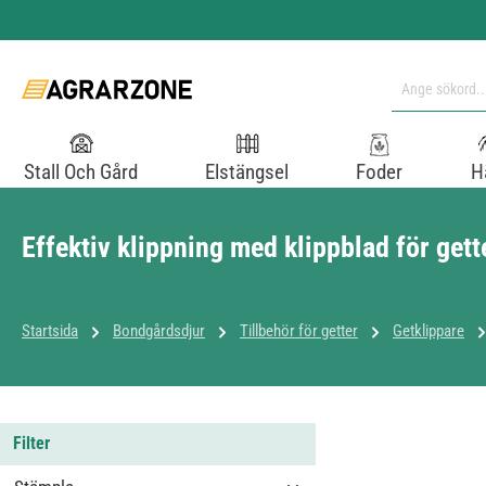
pa till huvudinnehåll
Hoppa till sökning
Hoppa till huvudnavigering
Stall Och Gård
Elstängsel
Foder
H
Effektiv klippning med klippblad för gett
Startsida
Bondgårdsdjur
Tillbehör för getter
Getklippare
Filter