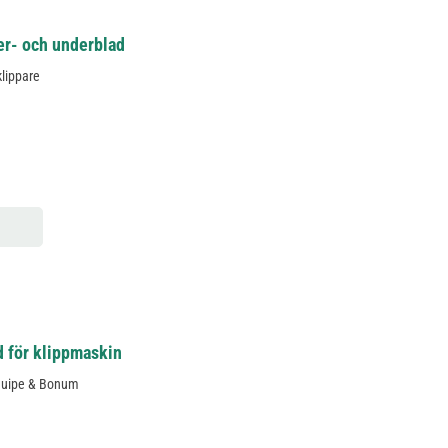
er- och underblad
klippare
 för klippmaskin
Equipe & Bonum