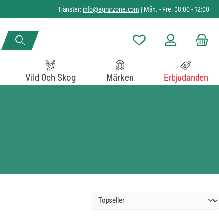
Tjänster:
info@agrarzone.com
| Mån. - Fre. 08:00 - 12:00
Du har 0 objekt i önskelista
Vild Och Skog
Märken
Erbjudanden