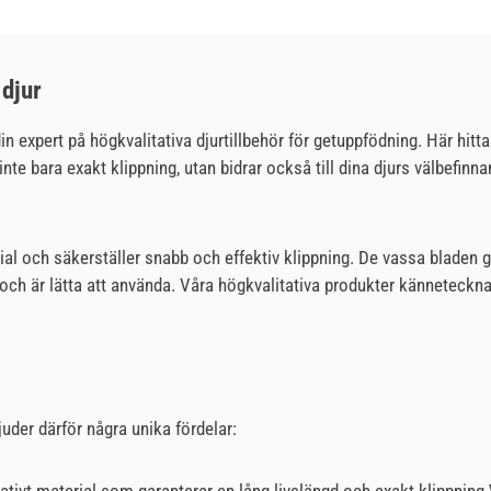
 djur
n expert på högkvalitativa djurtillbehör för getuppfödning. Här hittar
inte bara exakt klippning, utan bidrar också till dina djurs välbefin
erial och säkerställer snabb och effektiv klippning. De vassa bladen 
h är lätta att använda. Våra högkvalitativa produkter kännetecknas 
juder därför några unika fördelar: