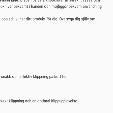
Vassa blad
: Bladen på våra klippknivar är särskilt vassa och
ippknivar bekvämt i handen och möjliggör bekväm användning
ippblad - vi har rätt produkt för dig. Övertyga dig själv om
 snabb och effektiv klippning på kort tid.
exakt klippning och en optimal klippupplevelse.