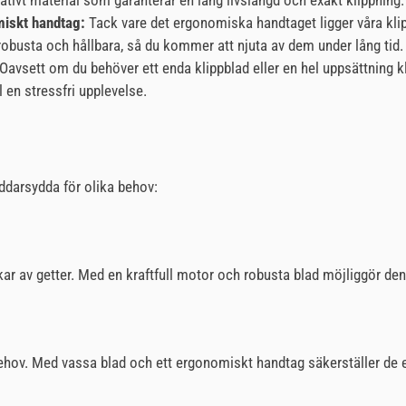
itativt material som garanterar en lång livslängd och exakt klippning.
iskt handtag:
Tack vare det ergonomiska handtaget ligger våra kl
 robusta och hållbara, så du kommer att njuta av dem under lång tid.
. Oavsett om du behöver ett enda klippblad eller en hel uppsättning kl
l en stressfri upplevelse.
äddarsydda för olika behov:
ckar av getter. Med en kraftfull motor och robusta blad möjliggör den
 behov. Med vassa blad och ett ergonomiskt handtag säkerställer de 