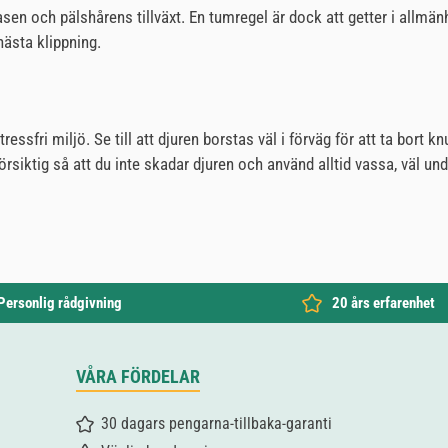
sen och pälshårens tillväxt. En tumregel är dock att getter i allmänhet 
 nästa klippning.
ressfri miljö. Se till att djuren borstas väl i förväg för att ta bort kn
siktig så att du inte skadar djuren och använd alltid vassa, väl und
Personlig rådgivning
20 års erfarenhet
VÅRA FÖRDELAR
30 dagars pengarna-tillbaka-garanti