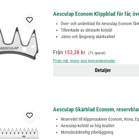
Aesculap Econom Klippblad för får, öv
Över- och underblad för Aesculap Econom får
Tillverkade av slitstarkt kolstål
Jämn och långvarig skärkvalitet
Försäljningspris:
Ordinarie pris:
Från
153,38 kr
(7% sparat)
Priser inkl. moms, plus leveranskostnader
Detaljer
Aesculap Skärblad Econom, reservblad
Reservdel till klippmaskiner Econom, Nova, 
Aesculap-kolstål av hög kvalitet
Motståndskraftig ytbeläggning