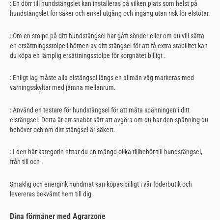
: En dörr till hundstängslet kan installeras på vilken plats som helst på
hundstängslet för säker och enkel utgång och ingång utan risk för elstötar.
: Om en stolpe på ditt hundstängsel har gått sönder eller om du vill sätta
en ersättningsstolpe i hörnen av ditt stängsel för att få extra stabilitet kan
du köpa en lämplig ersättningsstolpe för korgnätet billigt .
: Enligt lag måste alla elstängsel längs en allmän väg markeras med
varningsskyltar med jämna mellanrum.
: Använd en testare för hundstängsel för att mäta spänningen i ditt
elstängsel. Detta är ett snabbt sätt att avgöra om du har den spänning du
behöver och om ditt stängsel är säkert.
: I den här kategorin hittar du en mängd olika tillbehör till hundstängsel,
från till och .
Smaklig och energirik hundmat kan köpas billigt i vår foderbutik och
levereras bekvämt hem till dig.
Dina förmåner med Agrarzone