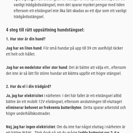
vanligt trädgårdsstängsel, men det sparar mycket pengar med tiden
eftersom ett elstängsel inte lika lätt skadas av ett djur som ett vanligt
trädgårdsstängsel.
4 steg till rätt uppsättning hundstängsel:
1. Hur stor är din hund?
Jag har en liten hund
: För små hundar på upp till 39 cm axelhöjd räcker
ett helt och hållet.
Jag har en medelstor eller stor hund
: Det är bättre att välja ett , eftersom
det inte är så lätt för större hundar att klättra uppför ett högre stängsel.
2. Har du el i din trädgård?
Ja, jag har elektricitet
i närheten: I det här fallet är ett elstängsel alltid
bättre än ett mobilt 12V elstängsel, eftersom anslutningen till eluttaget
eliminerar behovet av frekventa batteribyten
. Detta sparar arbetstid och
högre underhållskostnader.
Nej, jag har ingen elektricitet
: Om du inte har något eluttag i närheten är
ett bättre WAHL. Tänk dock på att du måste
ladda batteriet var 2-4:e