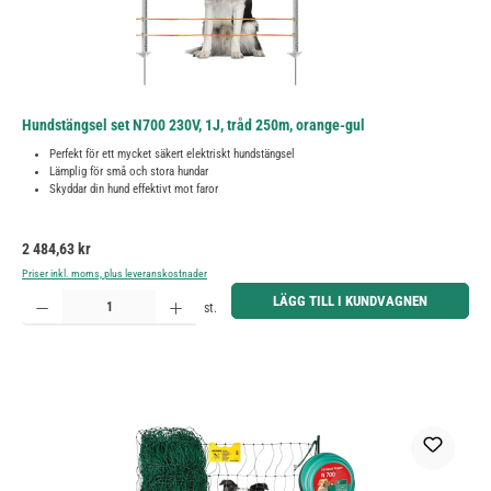
Hundstängsel set N700 230V, 1J, tråd 250m, orange-gul
Perfekt för ett mycket säkert elektriskt hundstängsel
Lämplig för små och stora hundar
Skyddar din hund effektivt mot faror
Ordinarie pris:
2 484,63 kr
Priser inkl. moms, plus leveranskostnader
Produktkvantitet: Ange önskat belopp eller använd knapparna för att öka eller minska kvantiteten.
LÄGG TILL I KUNDVAGNEN
st.