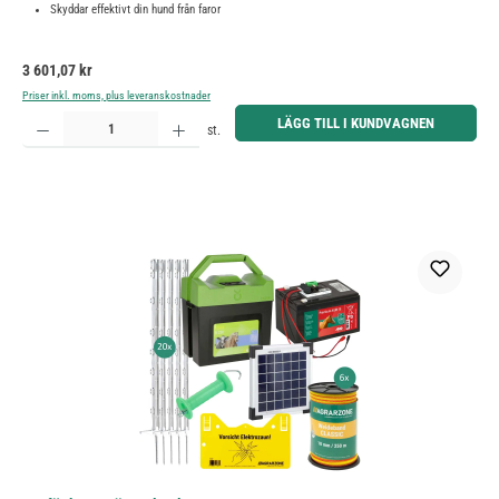
Skyddar effektivt din hund från faror
Ordinarie pris:
3 601,07 kr
Priser inkl. moms, plus leveranskostnader
Produktkvantitet: Ange önskat belopp eller använd knapparna för att öka eller minska kvantiteten.
LÄGG TILL I KUNDVAGNEN
st.