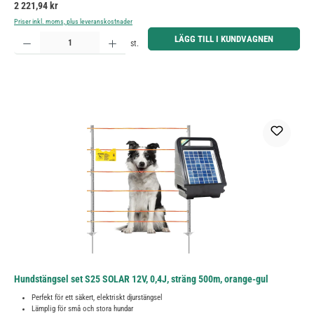
Ordinarie pris:
2 221,94 kr
Priser inkl. moms, plus leveranskostnader
Produktkvantitet: Ange önskat belopp eller använd knapparna för att öka eller minska kvantiteten.
LÄGG TILL I KUNDVAGNEN
st.
Hundstängsel set S25 SOLAR 12V, 0,4J, sträng 500m, orange-gul
Perfekt för ett säkert, elektriskt djurstängsel
Lämplig för små och stora hundar