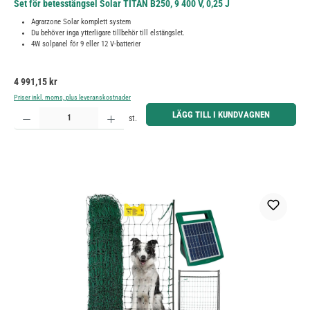
Set för betesstängsel Solar TITAN B250, 9 400 V, 0,25 J
Agrarzone Solar komplett system
Du behöver inga ytterligare tillbehör till elstängslet.
4W solpanel för 9 eller 12 V-batterier
Ordinarie pris:
4 991,15 kr
Priser inkl. moms, plus leveranskostnader
Produktkvantitet: Ange önskat belopp eller använd knapparna för att öka eller minska kvantiteten.
LÄGG TILL I KUNDVAGNEN
st.