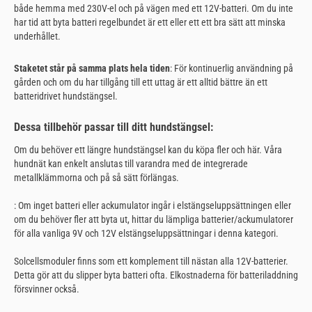
både hemma med 230V-el och på vägen med ett 12V-batteri. Om du inte
har tid att byta batteri regelbundet är ett eller ett ett bra sätt att minska
underhållet.
Staketet står på samma plats hela tiden
: För kontinuerlig användning på
gården och om du har tillgång till ett uttag är ett alltid bättre än ett
batteridrivet hundstängsel.
Dessa tillbehör passar till ditt hundstängsel:
Om du behöver ett längre hundstängsel kan du köpa fler och här. Våra
hundnät kan enkelt anslutas till varandra med de integrerade
metallklämmorna och på så sätt förlängas.
: Om inget batteri eller ackumulator ingår i elstängseluppsättningen eller
om du behöver fler att byta ut, hittar du lämpliga batterier/ackumulatorer
för alla vanliga 9V och 12V elstängseluppsättningar i denna kategori.
Solcellsmoduler finns som ett komplement till nästan alla 12V-batterier.
Detta gör att du slipper byta batteri ofta. Elkostnaderna för batteriladdning
försvinner också.