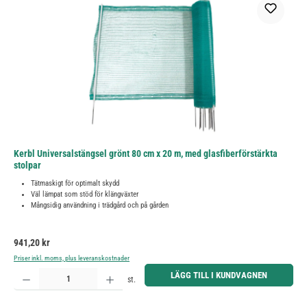
Kerbl Universalstängsel grönt 80 cm x 20 m, med glasfiberförstärkta
stolpar
Tätmaskigt för optimalt skydd
Väl lämpat som stöd för klängväxter
Mångsidig användning i trädgård och på gården
Ordinarie pris:
941,20 kr
Priser inkl. moms, plus leveranskostnader
Produktkvantitet: Ange önskat belopp eller använd knapparna för att öka eller minska kvantiteten.
LÄGG TILL I KUNDVAGNEN
st.