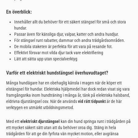
En överblick:
Innehåller allt du behöver för ett säkert stängsel för små och stora
hundar.
Passar även för känsliga djur, valpar, katter och andra husdjur.
För stängsel runt rabatter, dammar och andra trädgårdsområden.
De mobila staketen är perfekta för att vara på resande fot.
Effektivt försvar mot vilda djur tack vare elektrifiering
Lätt att sätta upp utan specialverktyg
Varför ett elektriskt hundstängsel överhuvudtaget?
Många hundägare har en obehaglig känsla i magen när de köper ett
elstängsel för hundar. Elektriska hjälpmedel har dock redan visat sig vara
framgångsrika inom hundträning i många år, tänk på elektriska halsband,
eldrivna djurstängsel osv. När de används
vid rätt tidpunkt
är de här
verktygen en utmärkt utbildningsmetod.
Med ett
elektriskt djurstängsel
kan din hund springa runt i trädgården på
ett mycket säkert sätt utan att du behöver oroa dig. Stäng in hela
trädgården för att ge din fyrfota vän mycket motion, eller avgränsa