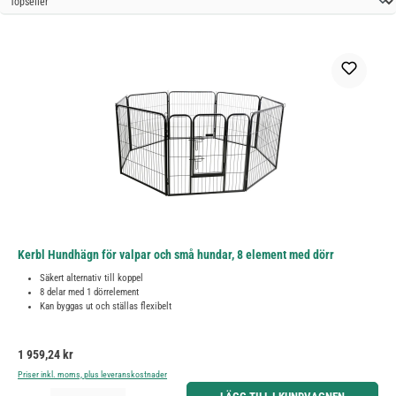
Kerbl Hundhägn för valpar och små hundar, 8 element med dörr
Säkert alternativ till koppel
8 delar med 1 dörrelement
Kan byggas ut och ställas flexibelt
Ordinarie pris:
1 959,24 kr
Priser inkl. moms, plus leveranskostnader
Produktkvantitet: Ange önskat belopp eller använd knapparna för att öka eller minska kvantiteten.