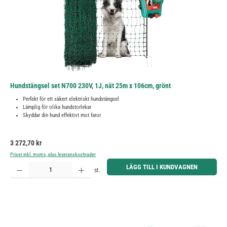
Hundstängsel set N700 230V, 1J, nät 25m x 106cm, grönt
Perfekt för ett säkert elektriskt hundstängsel
Lämplig för olika hundstorlekar
Skyddar din hund effektivt mot faror
Ordinarie pris:
3 272,70 kr
Priser inkl. moms, plus leveranskostnader
Produktkvantitet: Ange önskat belopp eller använd knapparna för att öka eller minska kvantiteten.
LÄGG TILL I KUNDVAGNEN
st.