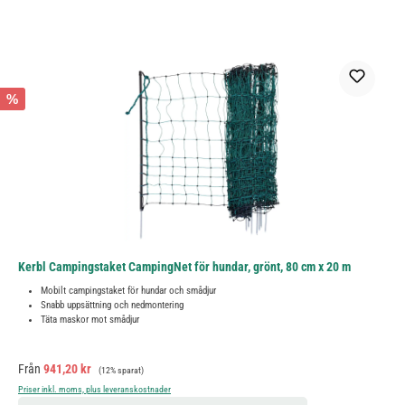
%
Kerbl Campingstaket CampingNet för hundar, grönt, 80 cm x 20 m
Mobilt campingstaket för hundar och smådjur
Snabb uppsättning och nedmontering
Täta maskor mot smådjur
Försäljningspris:
Ordinarie pris:
Från
941,20 kr
(12% sparat)
Priser inkl. moms, plus leveranskostnader