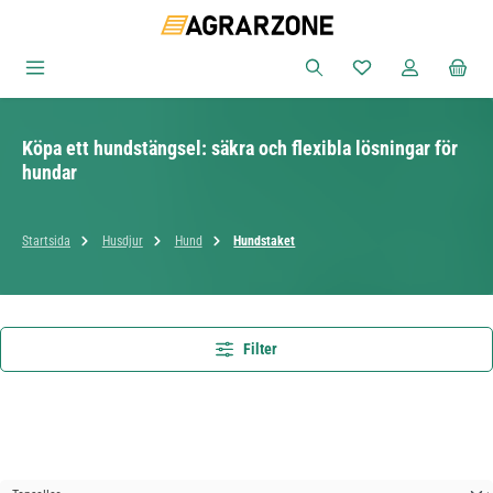
Hoppa till huvudinnehåll
Du har 0 objekt i ön
Köpa ett hundstängsel: säkra och flexibla lösningar för
hundar
Startsida
Husdjur
Hund
Hundstaket
Filter