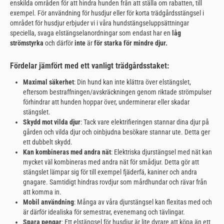
enskilda områden för att hindra hunden från att ställa om rabatten, till
exempel. För användning för husdjur eller för korta trädgårdsstängsel i
området för husdjur erbjuder vi i våra hundstängseluppsättningar
speciella, svaga elstängselanordningar som endast har en
låg
strömstyrka
och därför
inte
är
för starka för mindre djur.
Fördelar jämfört med ett vanligt trädgårdsstaket:
Maximal säkerhet
: Din hund kan inte klättra över elstängslet,
eftersom bestraffningen/avskräckningen genom riktade strömpulser
förhindrar att hunden hoppar över, underminerar eller skadar
stängslet.
Skydd mot vilda djur
: Tack vare elektrifieringen stannar dina djur på
gården och vilda djur och oinbjudna besökare stannar ute. Detta ger
ett dubbelt skydd.
Kan kombineras med andra nät
: Elektriska djurstängsel med nät kan
mycket väl kombineras med andra nät för smådjur. Detta gör att
stängslet lämpar sig för till exempel fjäderfä, kaniner och andra
gnagare. Samtidigt hindras rovdjur som mårdhundar och rävar från
att komma in.
Mobil användning
: Många av våra djurstängsel kan flexitas med och
är därför idealiska för semestrar, evenemang och tävlingar.
Spara pengar
: Ett elstängsel för husdjur är lite dyrare att köpa än ett