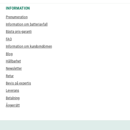
INFORMATION
Prenumeration
Information om batteriavfall
Bästa pris-garanti
FAQ
Information om kundomdömen
Blog
Hållbarhet
Newsletter
Retur
Bevis på expertis
Leverans
Betalning
Ångerrätt