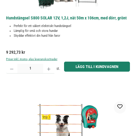
Hundstängsel S800 SOLAR 12V, 1,2J, nät 50m x 106cm, med dörr, grönt
Perfekt för ett säkert elektriskt hundstängsel
Lämplig för små och stora hundar
Skyddar effektivt din hund från faror
Ordinarie pris:
9 292,73 kr
Priser inkl. moms, plus leveranskostnader
Produktkvantitet: Ange önskat belopp eller använd knapparna för att öka eller minska kvantiteten.
LÄGG TILL I KUNDVAGNEN
st.