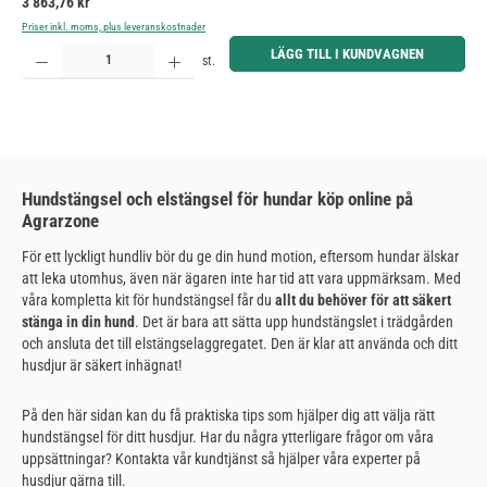
Ordinarie pris:
3 863,76 kr
Priser inkl. moms, plus leveranskostnader
Produktkvantitet: Ange önskat belopp eller använd knapparna för att öka eller minska kvantiteten.
LÄGG TILL I KUNDVAGNEN
st.
Hundstängsel och elstängsel för hundar köp online på
Agrarzone
För ett lyckligt hundliv bör du ge din hund motion, eftersom hundar älskar
att leka utomhus, även när ägaren inte har tid att vara uppmärksam. Med
våra kompletta kit för hundstängsel får du
allt du behöver för att säkert
stänga in din hund
. Det är bara att sätta upp hundstängslet i trädgården
och ansluta det till elstängselaggregatet. Den är klar att använda och ditt
husdjur är säkert inhägnat!
På den här sidan kan du få praktiska tips som hjälper dig att välja rätt
hundstängsel för ditt husdjur. Har du några ytterligare frågor om våra
uppsättningar? Kontakta vår kundtjänst så hjälper våra experter på
husdjur gärna till.