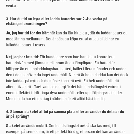
vecka
.
3. Har du tid att byta eller ladda batteriet var 2-4:e vecka på
elstängselanordningen?
Ja, jag har tid för det här
: här kan du lätt hitta ett , där du laddar batteriet
med jämna mellanrum. Det är bäst att köpa ett så att du alltid har ett
fulladdat batteri i reserv.
Nej, jag har inte tid
: För hundägare som inte har tid att kontrollera
batterinivån med jämna mellanrum är ett lämpligare. Ett batteri är
billigare än ett uppladdningsbart batteri, håller i flera månader och under
den tiden behöver du inget underhåll. När ett är helt urladdat kan det dock
inte laddas på nytt och du måste köpa ett nytt. Ett helt underhållsfritt
alternativ är ett . Tack vare solenergi är det här hundstängslet extremt
energieffektivt i drift - inga dyra underhålls- eller uppföljningskostnader.
Men om du har ett eluttag i närheten är ett alltid bäst för dig.
4. Stannar staketet alltid på samma plats eller använder du det när du
är på språng?
Staketet används mobilt
: Om hundstängslet också ska tas med, till
exempel på semestern, är ett perfekt för dig, eftersom det kan användas