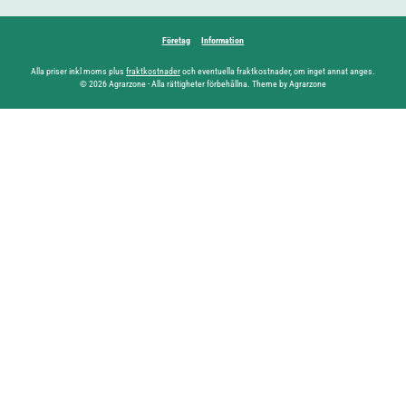
Företag
Information
Alla priser inkl moms plus
fraktkostnader
och eventuella fraktkostnader, om inget annat anges.
© 2026 Agrarzone - Alla rättigheter förbehållna. Theme by Agrarzone