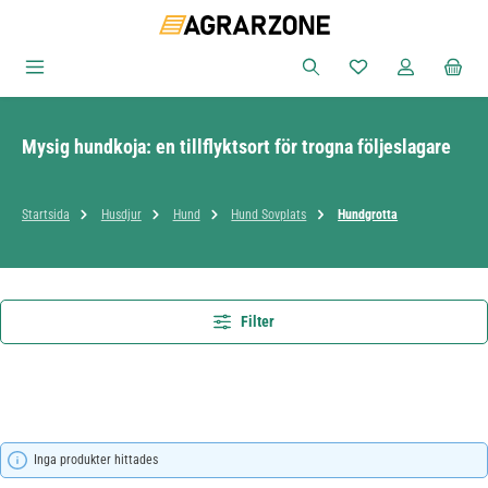
Hoppa till huvudinnehåll
Du har 0 objekt i ön
Mysig hundkoja: en tillflyktsort för trogna följeslagare
Startsida
Husdjur
Hund
Hund Sovplats
Hundgrotta
Filter
Inga produkter hittades