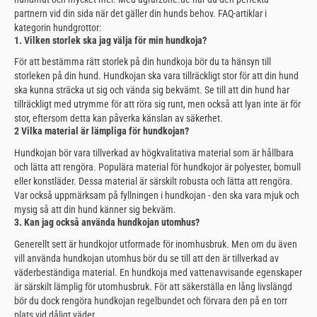
partnern vid din sida när det gäller din hunds behov. FAQ-artiklar i
kategorin hundgrottor:
1. Vilken storlek ska jag välja för min hundkoja?
För att bestämma rätt storlek på din hundkoja bör du ta hänsyn till
storleken på din hund. Hundkojan ska vara tillräckligt stor för att din hund
ska kunna sträcka ut sig och vända sig bekvämt. Se till att din hund har
tillräckligt med utrymme för att röra sig runt, men också att lyan inte är för
stor, eftersom detta kan påverka känslan av säkerhet.
2 Vilka material är lämpliga för hundkojan?
Hundkojan bör vara tillverkad av högkvalitativa material som är hållbara
och lätta att rengöra. Populära material för hundkojor är polyester, bomull
eller konstläder. Dessa material är särskilt robusta och lätta att rengöra.
Var också uppmärksam på fyllningen i hundkojan - den ska vara mjuk och
mysig så att din hund känner sig bekväm.
3. Kan jag också använda hundkojan utomhus?
Generellt sett är hundkojor utformade för inomhusbruk. Men om du även
vill använda hundkojan utomhus bör du se till att den är tillverkad av
väderbeständiga material. En hundkoja med vattenavvisande egenskaper
är särskilt lämplig för utomhusbruk. För att säkerställa en lång livslängd
bör du dock rengöra hundkojan regelbundet och förvara den på en torr
plats vid dåligt väder.