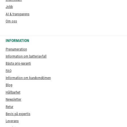
Jobb
AI & transparens
Om oss
INFORMATION
Prenumeration
Information om batteriavfall
Bästa pris-garanti
FAQ
Information om kundomdömen
Blog
Hållbarhet
Newsletter
Retur
Bevis på expertis
Leverans