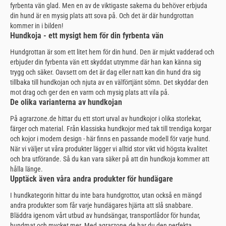
fyrbenta vän glad. Men en av de viktigaste sakerna du behöver erbjuda
din hund är en mysig plats att sova på. Och det är där hundgrottan
kommer in i bilden!
Hundkoja - ett mysigt hem för din fyrbenta vän
Hundgrottan är som ett litet hem för din hund. Den är mjukt vadderad och
erbjuder din fyrbenta vän ett skyddat utrymme där han kan känna sig
trygg och säker. Oavsett om det är dag eller natt kan din hund dra sig
tillbaka till hundkojan och njuta av en välförtjänt sömn. Det skyddar den
mot drag och ger den en varm och mysig plats att vila på.
De olika varianterna av hundkojan
På agrarzone.de hittar du ett stort urval av hundkojor i olika storlekar,
färger och material. Från klassiska hundkojor med tak till trendiga korgar
och kojor i modern design - här finns en passande modell för varje hund.
När vi väljer ut våra produkter lägger vi alltid stor vikt vid högsta kvalitet
och bra utförande. Så du kan vara säker på att din hundkoja kommer att
hålla länge.
Upptäck även våra andra produkter för hundägare
I hundkategorin hittar du inte bara hundgrottor, utan också en mängd
andra produkter som får varje hundägares hjärta att slå snabbare.
Bläddra igenom vårt utbud av hundsängar, transportlådor för hundar,
hundmat och mycket mer. Med agrarzone.de har du den perfekta