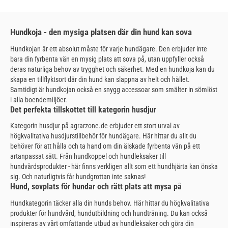
Hundkoja - den mysiga platsen där din hund kan sova
Hundkojan är ett absolut måste för varje hundägare. Den erbjuder inte
bara din fyrbenta vän en mysig plats att sova på, utan uppfyller också
deras naturliga behov av trygghet och säkerhet. Med en hundkoja kan du
skapa en tillflyktsort där din hund kan slappna av helt och hållet.
Samtidigt är hundkojan också en snygg accessoar som smälter in sömlöst
i alla boendemiljöer.
Det perfekta tillskottet till kategorin husdjur
Kategorin husdjur på agrarzone.de erbjuder ett stort urval av
högkvalitativa husdjurstillbehör för hundägare. Här hittar du allt du
behöver för att hålla och ta hand om din älskade fyrbenta vän på ett
artanpassat sätt. Från hundkoppel och hundleksaker till
hundvårdsprodukter - här finns verkligen allt som ett hundhjärta kan önska
sig. Och naturligtvis får hundgrottan inte saknas!
Hund, sovplats för hundar och rätt plats att mysa på
Hundkategorin täcker alla din hunds behov. Här hittar du högkvalitativa
produkter för hundvård, hundutbildning och hundträning. Du kan också
inspireras av vårt omfattande utbud av hundleksaker och göra din