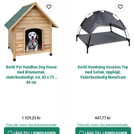
Kerbl Pet Hundhus Dog House
Kerbl Hundsäng Vacation Top
med Bitumentak,
med Soltak, Upphöjd,
väderbeständigt, trä, 85 x 73 x
Väderbeständig Metallram
80 cm
Ordinarie pris:
Ordinarie pris:
1 529,25 kr
447,77 kr
Priser inkl. moms, plus leveranskostnader
Priser inkl. moms, plus leveranskostnader
LÄGG TILL I KUNDVAGNEN
LÄGG TILL I KUNDVAGNEN