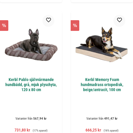
%
%
Kerbl Pablo självvärmande
Kerbl Memory Foam
hundbädd, grå, mjuk plyschyta,
hundmadrass ortopedisk,
120 x 80 cm
beige/antracit, 100 cm
Varianter från
567,94 kr
Varianter från
491,47 kr
Försäljningspris:
Ordinarie pris:
Försäljningspris:
Ordinarie pris:
731,80 kr
666,25 kr
(17% sparat)
(16% sparat)