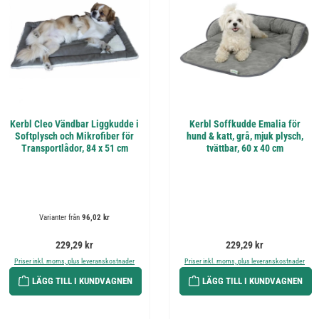
Kerbl Cleo Vändbar Liggkudde i
Kerbl Soffkudde Emalia för
Softplysch och Mikrofiber för
hund & katt, grå, mjuk plysch,
Transportlådor, 84 x 51 cm
tvättbar, 60 x 40 cm
Varianter från
96,02 kr
Ordinarie pris:
Ordinarie pris:
229,29 kr
229,29 kr
Priser inkl. moms, plus leveranskostnader
Priser inkl. moms, plus leveranskostnader
LÄGG TILL I KUNDVAGNEN
LÄGG TILL I KUNDVAGNEN