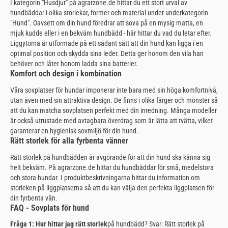
I kategorin "Husdjur" på agrarzone.de hittar du ett stort urval av
hundbäddar i olika storlekar, former och material under underkategorin
"Hund". Oavsett om din hund föredrar att sova på en mysig matta, en
mjuk kudde eller i en bekväm hundbädd - här hittar du vad du letar efter.
Liggytorna är utformade på ett sådant sätt att din hund kan ligga i en
optimal position och skydda sina leder. Detta ger honom den vila han
behöver och låter honom ladda sina batterier.
Komfort och design i kombination
Våra sovplatser för hundar imponerar inte bara med sin höga komfortnivå,
utan även med sin attraktiva design. De finns i olika färger och mönster så
att du kan matcha sovplatsen perfekt med din inredning. Många modeller
är också utrustade med avtagbara överdrag som är lätta att tvätta, vilket
garanterar en hygienisk sovmiljö för din hund.
Rätt storlek för alla fyrbenta vänner
Rätt storlek på hundbädden är avgörande för att din hund ska känna sig
helt bekväm. På agrarzone.de hittar du hundbäddar för små, medelstora
och stora hundar. I produktbeskrivningarna hittar du information om
storleken på liggplatserna så att du kan välja den perfekta liggplatsen för
din fyrbenta vän.
FAQ - Sovplats för hund
Fråga 1: Hur hittar jag rätt storlek
på hundbädd? Svar: Rätt storlek på