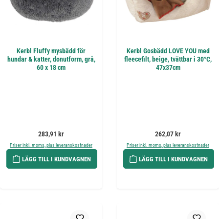
Kerbl Fluffy mysbädd för
Kerbl Gosbädd LOVE YOU med
hundar & katter, donutform, grå,
fleecefilt, beige, tvättbar i 30°C,
60 x 18 cm
47x37cm
Ordinarie pris:
Ordinarie pris:
283,91 kr
262,07 kr
Priser inkl. moms, plus leveranskostnader
Priser inkl. moms, plus leveranskostnader
LÄGG TILL I KUNDVAGNEN
LÄGG TILL I KUNDVAGNEN