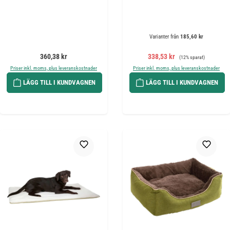
Varianter från
185,60 kr
Ordinarie pris:
Försäljningspris:
Ordinarie pris:
360,38 kr
338,53 kr
(12% sparat)
Priser inkl. moms, plus leveranskostnader
Priser inkl. moms, plus leveranskostnader
LÄGG TILL I KUNDVAGNEN
LÄGG TILL I KUNDVAGNEN