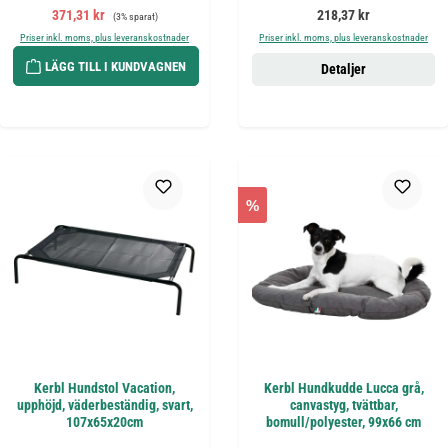
Försäljningspris:
Ordinarie pris:
Ordinarie pris:
371,31 kr
218,37 kr
(3% sparat)
Priser inkl. moms, plus leveranskostnader
Priser inkl. moms, plus leveranskostnader
LÄGG TILL I KUNDVAGNEN
Detaljer
%
Kerbl Hundstol Vacation,
Kerbl Hundkudde Lucca grå,
upphöjd, väderbeständig, svart,
canvastyg, tvättbar,
107x65x20cm
bomull/polyester, 99x66 cm