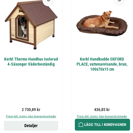
Kerbl Thermo Hundhus Isolerad
Kerbl Hundkudde OXFORD
4-Säsonger Väderbeständig
PLACE, vattenavvisande, brun,
100x70x15 cm
Ordinarie pris:
Ordinarie pris:
2 730,89 kr
436,85 kr
Priser inkl. moms, plus leveranskostnader
Priser inkl. moms, plus leveranskostnader
LÄGG TILL I KUNDVAGNEN
Detaljer