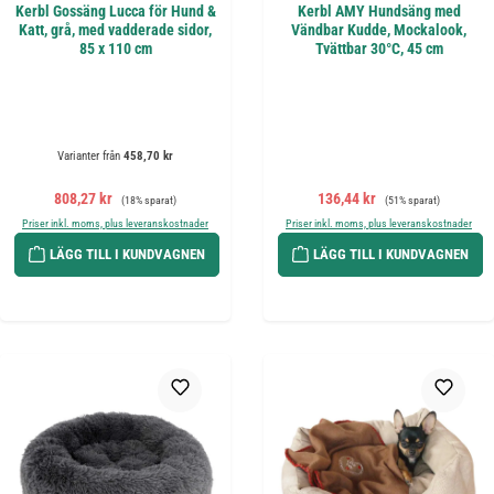
Kerbl Gossäng Lucca för Hund &
Kerbl AMY Hundsäng med
Katt, grå, med vadderade sidor,
Vändbar Kudde, Mockalook,
85 x 110 cm
Tvättbar 30°C, 45 cm
Varianter från
458,70 kr
Försäljningspris:
Ordinarie pris:
Försäljningspris:
Ordinarie pris:
808,27 kr
136,44 kr
(18% sparat)
(51% sparat)
Priser inkl. moms, plus leveranskostnader
Priser inkl. moms, plus leveranskostnader
LÄGG TILL I KUNDVAGNEN
LÄGG TILL I KUNDVAGNEN