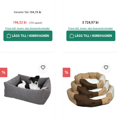
Varianter från
104,76 kr
Försäljningspris:
Ordinarie pris:
Ordinarie pris:
196,52 kr
3 724,97 kr
(15% sparat)
Priser inkl. moms, plus leveranskostnader
Priser inkl. moms, plus leveranskostnader
LÄGG TILL I KUNDVAGNEN
LÄGG TILL I KUNDVAGNEN
%
%