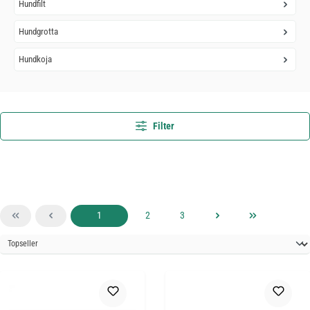
Hundfilt
Hundgrotta
Hundkoja
Filter
Sida
Sida
Sida
1
2
3