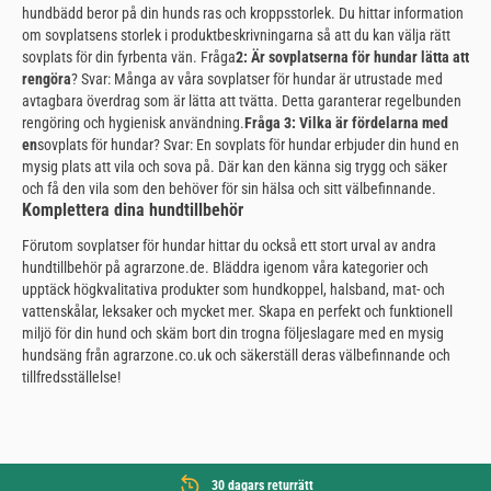
hundbädd beror på din hunds ras och kroppsstorlek. Du hittar information
om sovplatsens storlek i produktbeskrivningarna så att du kan välja rätt
sovplats för din fyrbenta vän. Fråga
2: Är sovplatserna för hundar lätta att
rengöra
? Svar: Många av våra sovplatser för hundar är utrustade med
avtagbara överdrag som är lätta att tvätta. Detta garanterar regelbunden
rengöring och hygienisk användning.
Fråga 3: Vilka är fördelarna med
en
sovplats för hundar? Svar: En sovplats för hundar erbjuder din hund en
mysig plats att vila och sova på. Där kan den känna sig trygg och säker
och få den vila som den behöver för sin hälsa och sitt välbefinnande.
Komplettera dina hundtillbehör
Förutom sovplatser för hundar hittar du också ett stort urval av andra
hundtillbehör på agrarzone.de. Bläddra igenom våra kategorier och
upptäck högkvalitativa produkter som hundkoppel, halsband, mat- och
vattenskålar, leksaker och mycket mer. Skapa en perfekt och funktionell
miljö för din hund och skäm bort din trogna följeslagare med en mysig
hundsäng från agrarzone.co.uk och säkerställ deras välbefinnande och
tillfredsställelse!
30 dagars returrätt