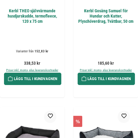
Kerbl THEO självvärmande
Kerbl Gosäng Samuel för
husdjurskudde, termofleece,
Hundar och Katter,
120 x 75 cm
Plyschöverdrag, Tvättbar, 50 cm
Varianter från
152,83 kr
Ordinarie pris:
Ordinarie pris:
338,53 kr
185,60 kr
Priser inkl. moms, plus leveranskostnader
Priser inkl. moms, plus leveranskostnader
LÄGG TILL I KUNDVAGNEN
LÄGG TILL I KUNDVAGNEN
%