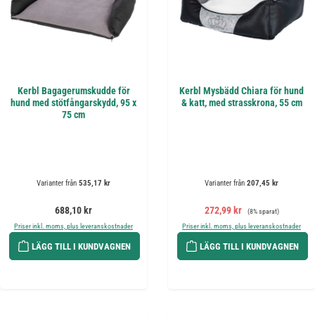
Kerbl Bagagerumskudde för
Kerbl Mysbädd Chiara för hund
hund med stötfångarskydd, 95 x
& katt, med strasskrona, 55 cm
75 cm
Varianter från
535,17 kr
Varianter från
207,45 kr
Ordinarie pris:
Försäljningspris:
Ordinarie pris:
688,10 kr
272,99 kr
(8% sparat)
Priser inkl. moms, plus leveranskostnader
Priser inkl. moms, plus leveranskostnader
LÄGG TILL I KUNDVAGNEN
LÄGG TILL I KUNDVAGNEN