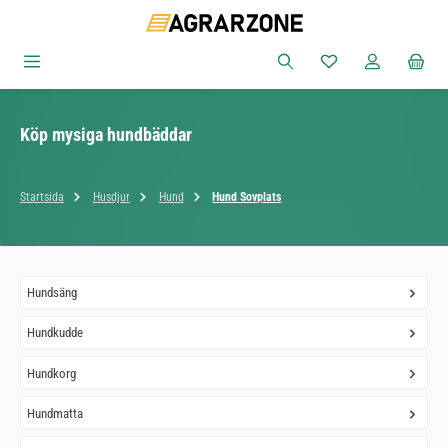
Hoppa till huvudinnehåll
Du har 0 objekt i ön
Köp mysiga hundbäddar
Startsida
Husdjur
Hund
Hund Sovplats
Hundsäng
Hundkudde
Hundkorg
Hundmatta