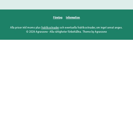
Företag
Information
Alla priser inkl moms plus
fraktkostnader
och eventuella fraktkostnader, om inget annat anges.
© 2026 Agrarzone - Alla rättigheter förbehållna. Theme by Agrarzone