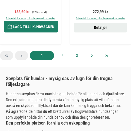
Försäljningspris:
Ordinarie pris:
Ordinarie pris:
185,60 kr
272,99 kr
(27% sparat)
Priser inkl. moms, plus leveranskostnader
Priser inkl. moms, plus leveranskostnader
LÄGG TILL I KUNDVAGNEN
Detaljer
Sida
Sida
Sida
1
2
3
Sovplats för hundar - mysig oas av lugn för din trogna
följeslagare
Hundens sovplats är ett oumbärligt tillbehör för alla hund- och djurälskare.
Den erbjuder inte bara din fyrbenta vän en mysig plats att vila på, utan
också en skyddad tillflyktsort där de kan känna sig trygga och bekväma.
På agrarzone.de hittar du ett brett urval av högkvalitativa hundsängar
som uppfyller både din hunds behov och dina designpreferenser.
Den perfekta platsen för vila och avkoppling