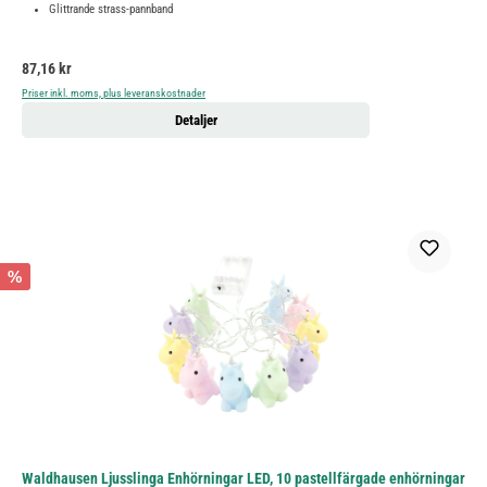
Glittrande strass-pannband
Ordinarie pris:
87,16 kr
Priser inkl. moms, plus leveranskostnader
Detaljer
%
Waldhausen Ljusslinga Enhörningar LED, 10 pastellfärgade enhörningar