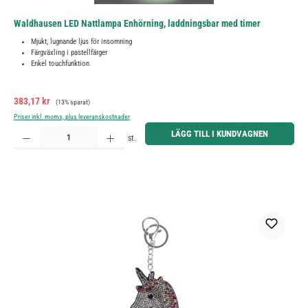
Waldhausen LED Nattlampa Enhörning, laddningsbar med timer
Mjukt, lugnande ljus för insomning
Färgväxling i pastellfärger
Enkel touchfunktion
Försäljningspris:
Ordinarie pris:
383,17 kr
(13% sparat)
Priser inkl. moms, plus leveranskostnader
Produktkvantitet: Ange önskat belopp eller använd knapparna för att öka eller minska kvantiteten.
LÄGG TILL I KUNDVAGNEN
st.