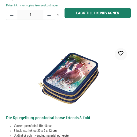
Priser inkl. moms, plus leveranskostnader
Produktkvantitet: Ange önskat belopp eller använd knapparna för att öka eller minska kvantiteten.
LÄGG TILL I KUNDVAGNEN
st.
Die Spiegelburg pennfodral horse friends 3-fold
Vackert pennfodral för hästar
3 fack, storlek ca 20 x 7 x 12 cm
Utvändigt och invändigt material polyester