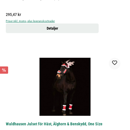
Ordinarie pris:
295,47 kr
Priser inkl. moms, plus leveranskostnader
Detaljer
%
Waldhausen Julset för Häst, Älghorn & Benskydd, One Size