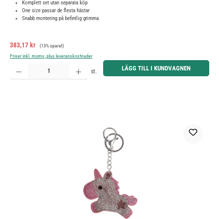
Komplett set utan separata köp
One size passar de flesta hästar
Snabb montering på befintlig grimma
Försäljningspris:
Ordinarie pris:
383,17 kr
(13% sparat)
Priser inkl. moms, plus leveranskostnader
Produktkvantitet: Ange önskat belopp eller använd knapparna för att öka eller minska kvantiteten.
LÄGG TILL I KUNDVAGNEN
st.