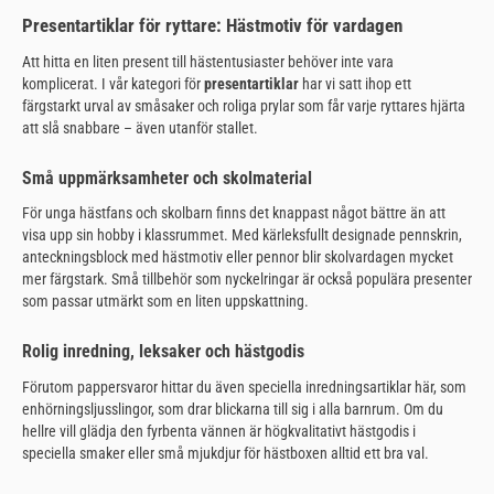
Presentartiklar för ryttare: Hästmotiv för vardagen
Att hitta en liten present till hästentusiaster behöver inte vara
komplicerat. I vår kategori för
presentartiklar
har vi satt ihop ett
färgstarkt urval av småsaker och roliga prylar som får varje ryttares hjärta
att slå snabbare – även utanför stallet.
Små uppmärksamheter och skolmaterial
För unga hästfans och skolbarn finns det knappast något bättre än att
visa upp sin hobby i klassrummet. Med kärleksfullt designade pennskrin,
anteckningsblock med hästmotiv eller pennor blir skolvardagen mycket
mer färgstark. Små tillbehör som nyckelringar är också populära presenter
som passar utmärkt som en liten uppskattning.
Rolig inredning, leksaker och hästgodis
Förutom pappersvaror hittar du även speciella inredningsartiklar här, som
enhörningsljusslingor, som drar blickarna till sig i alla barnrum. Om du
hellre vill glädja den fyrbenta vännen är högkvalitativt hästgodis i
speciella smaker eller små mjukdjur för hästboxen alltid ett bra val.