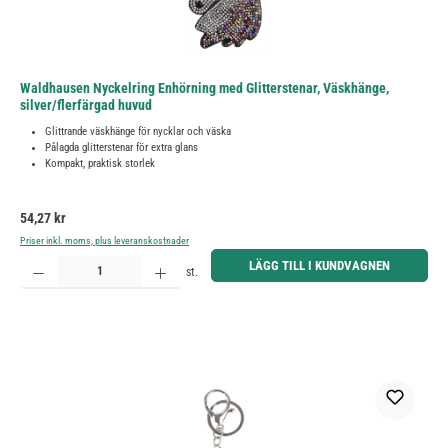
Waldhausen Nyckelring Enhörning med Glitterstenar, Väskhänge,
silver/flerfärgad huvud
Glittrande väskhänge för nycklar och väska
Pålagda glitterstenar för extra glans
Kompakt, praktisk storlek
Ordinarie pris:
54,27 kr
Priser inkl. moms, plus leveranskostnader
Produktkvantitet: Ange önskat belopp eller använd knapparna för att öka eller minska kvantiteten.
LÄGG TILL I KUNDVAGNEN
st.