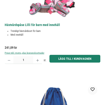
Hästvårdspåse Lilli för barn med innehåll
Trendigt hästvårdsset för barn
Med innehåll
Ordinarie pris:
241,09 kr
Priser inkl. moms, plus leveranskostnader
Produktkvantitet: Ange önskat belopp eller använd knapparna för att öka eller minska kvantiteten.
LÄGG TILL I KUNDVAGNEN
st.