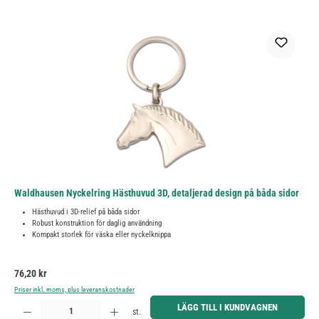
Waldhausen Nyckelring Hästhuvud 3D, detaljerad design på båda sidor
Hästhuvud i 3D-relief på båda sidor
Robust konstruktion för daglig användning
Kompakt storlek för väska eller nyckelknippa
Ordinarie pris:
76,20 kr
Priser inkl. moms, plus leveranskostnader
Produktkvantitet: Ange önskat belopp eller använd knapparna för att öka eller minska kvantiteten.
LÄGG TILL I KUNDVAGNEN
st.