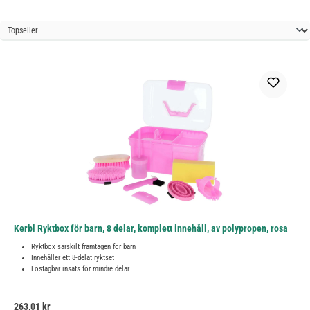
Kerbl Ryktbox för barn, 8 delar, komplett innehåll, av polypropen, rosa
Ryktbox särskilt framtagen för barn
Innehåller ett 8-delat ryktset
Löstagbar insats för mindre delar
Ordinarie pris:
263,01 kr