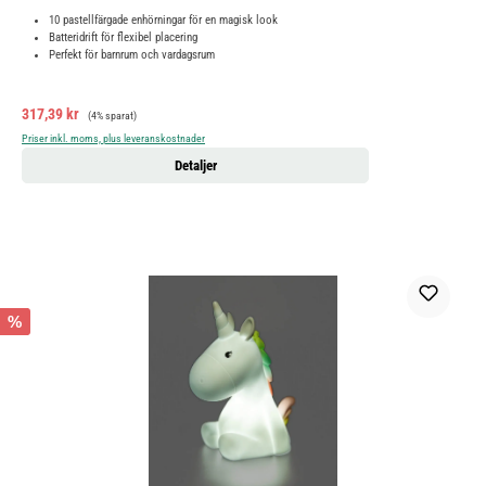
10 pastellfärgade enhörningar för en magisk look
Batteridrift för flexibel placering
Perfekt för barnrum och vardagsrum
Försäljningspris:
Ordinarie pris:
317,39 kr
(4% sparat)
Priser inkl. moms, plus leveranskostnader
Detaljer
%