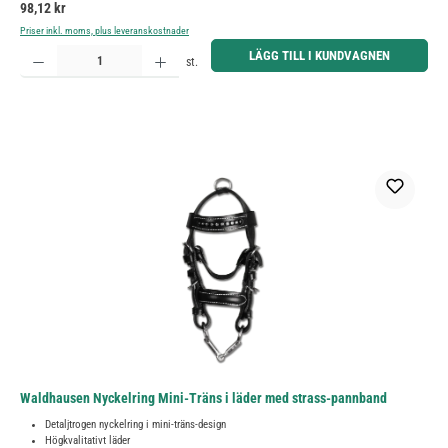
Ordinarie pris:
98,12 kr
Priser inkl. moms, plus leveranskostnader
Produktkvantitet: Ange önskat belopp eller använd knapparna för att öka eller minska kvantiteten.
LÄGG TILL I KUNDVAGNEN
st.
Waldhausen Nyckelring Mini-Träns i läder med strass-pannband
Detaljtrogen nyckelring i mini-träns-design
Högkvalitativt läder