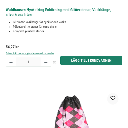
Waldhausen Nyckelring Enhörning med Glitterstenar, Väskhänge,
silver/rosa liten
Glittrande väskhänge för nycklar och väska
Pålagda glitterstenar för extra glans
Kompakt, praktisk storlek
Ordinarie pris:
54,27 kr
Priser inkl. moms, plus leveranskostnader
Produktkvantitet: Ange önskat belopp eller använd knapparna för att öka eller minska kvantiteten.
LÄGG TILL I KUNDVAGNEN
st.