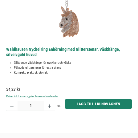
Waldhausen Nyckelring Enhörning med Glitterstenar, Väskhänge,
silver/guld huvud
Glittrande väskhänge för nycklar och väska
Pålagda glitterstenar för extra glans
Kompakt, praktisk storlek
Ordinarie pris:
54,27 kr
Priser inkl. moms, plus leveranskostnader
Produktkvantitet: Ange önskat belopp eller använd knapparna för att öka eller minska kvantiteten.
LÄGG TILL I KUNDVAGNEN
st.