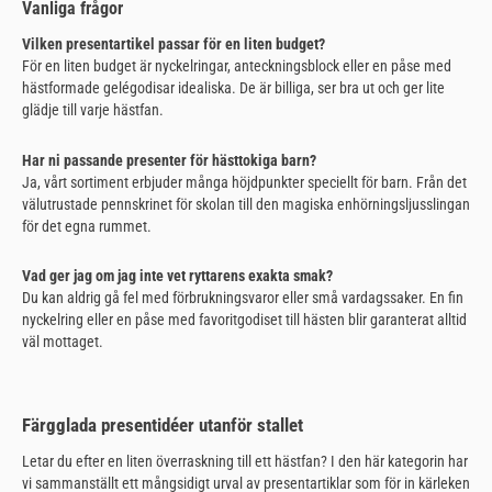
Vanliga frågor
Vilken presentartikel passar för en liten budget?
För en liten budget är nyckelringar, anteckningsblock eller en påse med
hästformade gelégodisar idealiska. De är billiga, ser bra ut och ger lite
glädje till varje hästfan.
Har ni passande presenter för hästtokiga barn?
Ja, vårt sortiment erbjuder många höjdpunkter speciellt för barn. Från det
välutrustade pennskrinet för skolan till den magiska enhörningsljusslingan
för det egna rummet.
Vad ger jag om jag inte vet ryttarens exakta smak?
Du kan aldrig gå fel med förbrukningsvaror eller små vardagssaker. En fin
nyckelring eller en påse med favoritgodiset till hästen blir garanterat alltid
väl mottaget.
Färgglada presentidéer utanför stallet
Letar du efter en liten överraskning till ett hästfan? I den här kategorin har
vi sammanställt ett mångsidigt urval av presentartiklar som för in kärleken