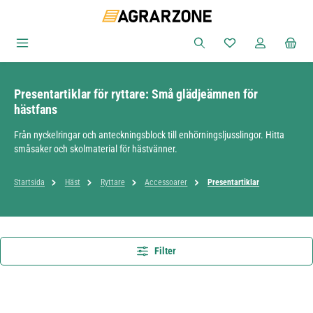
Hoppa till huvudinnehåll
Du har 0 objekt i ön
Presentartiklar för ryttare: Små glädjeämnen för
hästfans
Från nyckelringar och anteckningsblock till enhörningsljusslingor. Hitta
småsaker och skolmaterial för hästvänner.
Startsida
Häst
Ryttare
Accessoarer
Presentartiklar
Filter