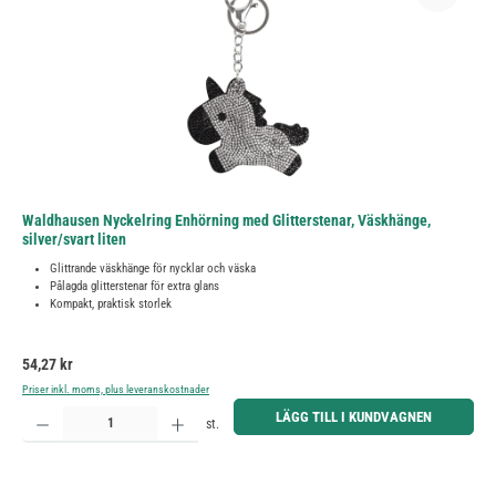
Waldhausen Nyckelring Enhörning med Glitterstenar, Väskhänge,
silver/svart liten
Glittrande väskhänge för nycklar och väska
Pålagda glitterstenar för extra glans
Kompakt, praktisk storlek
Ordinarie pris:
54,27 kr
Priser inkl. moms, plus leveranskostnader
Produktkvantitet: Ange önskat belopp eller använd knapparna för att öka eller minska kvantiteten.
LÄGG TILL I KUNDVAGNEN
st.