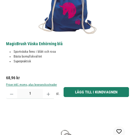
MagicBrush Väska Enhörning blå
Sportväska finns i blått och rosa
Bästa bomullskvalitet
Superpraktisk
Ordinarie pris:
68,96 kr
Priser inkl. moms, plus leveranskostnader
Produktkvantitet: Ange önskat belopp eller använd knapparna för att öka eller minska kvantiteten.
LÄGG TILL I KUNDVAGNEN
st.