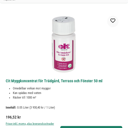
Cit Myggkoncentrat för Trädgård, Terrass och Fönster 50 ml
Omedelbar verkan mot myggor
Kan spädas med vatten
Räcker till 1000 m²
Innehåll:
0.05 Liter
(3 930,40 kr / 1 Liter)
Ordinarie pris:
196,52 kr
Priser inkl. moms, plus leveranskostnader
Produktkvantitet: Ange önskat belopp eller använd knapparna för att öka eller minska kvantiteten.