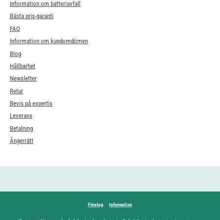
Information om batteriavfall
Bästa pris-garanti
FAQ
Information om kundomdömen
Blog
Hållbarhet
Newsletter
Retur
Bevis på expertis
Leverans
Betalning
Ångerrätt
Företag
Information