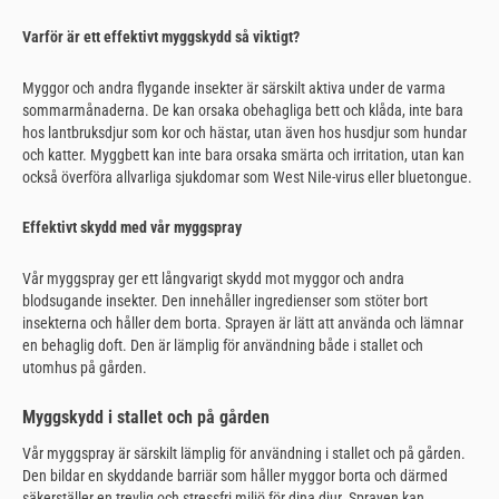
Varför är ett effektivt myggskydd så viktigt?
Myggor och andra flygande insekter är särskilt aktiva under de varma
sommarmånaderna. De kan orsaka obehagliga bett och klåda, inte bara
hos lantbruksdjur som kor och hästar, utan även hos husdjur som hundar
och katter. Myggbett kan inte bara orsaka smärta och irritation, utan kan
också överföra allvarliga sjukdomar som West Nile-virus eller bluetongue.
Effektivt skydd med vår myggspray
Vår myggspray ger ett långvarigt skydd mot myggor och andra
blodsugande insekter. Den innehåller ingredienser som stöter bort
insekterna och håller dem borta. Sprayen är lätt att använda och lämnar
en behaglig doft. Den är lämplig för användning både i stallet och
utomhus på gården.
Myggskydd i stallet och på gården
Vår myggspray är särskilt lämplig för användning i stallet och på gården.
Den bildar en skyddande barriär som håller myggor borta och därmed
säkerställer en trevlig och stressfri miljö för dina djur. Sprayen kan