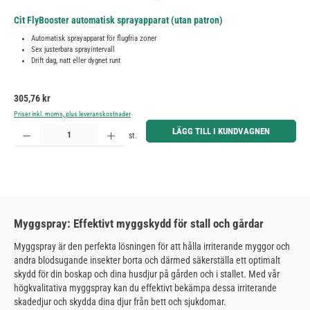
Cit FlyBooster automatisk sprayapparat (utan patron)
Automatisk sprayapparat för flugfria zoner
Sex justerbara sprayintervall
Drift dag, natt eller dygnet runt
Ordinarie pris:
305,76 kr
Priser inkl. moms, plus leveranskostnader
Produktkvantitet: Ange önskat belopp eller använd knapparna för att öka eller minska kvantiteten.
LÄGG TILL I KUNDVAGNEN
st.
Myggspray: Effektivt myggskydd för stall och gårdar
Myggspray är den perfekta lösningen för att hålla irriterande myggor och
andra blodsugande insekter borta och därmed säkerställa ett optimalt
skydd för din boskap och dina husdjur på gården och i stallet. Med vår
högkvalitativa myggspray kan du effektivt bekämpa dessa irriterande
skadedjur och skydda dina djur från bett och sjukdomar.