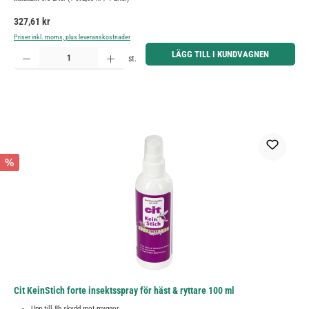
Ordinarie pris:
327,61 kr
Priser inkl. moms, plus leveranskostnader
Produktkvantitet: Ange önskat belopp eller använd knapparna för att öka eller minska kvantiteten.
LÄGG TILL I KUNDVAGNEN
st.
%
Cit KeinStich forte insektsspray för häst & ryttare 100 ml
Upp till 8h skydd mot myggor