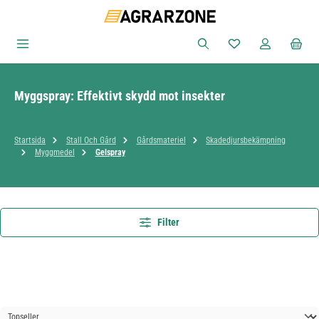
Hoppa till huvudinnehåll
Du har 0 objekt i ön
Myggspray: Effektivt skydd mot insekter
Startsida
Stall Och Gård
Gårdsmateriel
Skadedjursbekämpning
Myggmedel
Gelspray
Filter