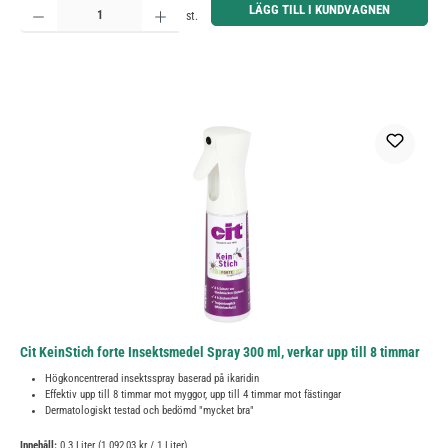
LÄGG TILL I KUNDVAGNEN
st.
Cit KeinStich forte Insektsmedel Spray 300 ml, verkar upp till 8 timmar
Högkoncentrerad insektsspray baserad på ikaridin
Effektiv upp till 8 timmar mot myggor, upp till 4 timmar mot fästingar
Dermatologiskt testad och bedömd "mycket bra"
Innehåll:
0.3 Liter
(1 092,03 kr / 1 Liter)