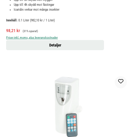
Upp till 4h skydd mot fästingar
Icaridin verkar mot många insekter
Innehåll:
0.1 Liter
(982,10 kr / 1 Liter)
Försäljningspris:
Ordinarie pris:
98,21 kr
(31% sparat)
Priser inkl. moms, plus leveranskostnader
Detaljer