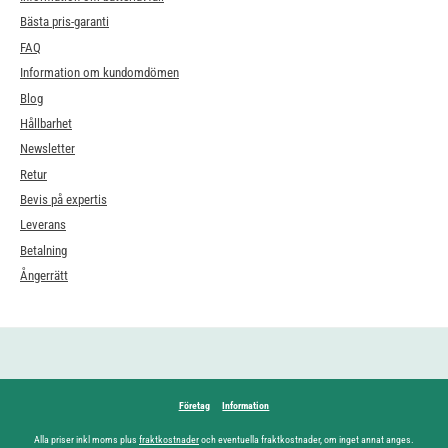
Bästa pris-garanti
FAQ
Information om kundomdömen
Blog
Hållbarhet
Newsletter
Retur
Bevis på expertis
Leverans
Betalning
Ångerrätt
Företag
Information
Alla priser inkl moms plus
fraktkostnader
och eventuella fraktkostnader, om inget annat anges.