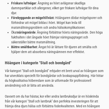
Friskare luftvägar
: Ångning av höet avlägsnar skadliga
dammpartiklar och allergener, vilket ger friskare luftvägar för dina
djur.
Förebyggande av mögeltillväxt:
Höångaren dödar mögelsporer och
förhindrar att mögel bildas i höet. Mögel kan leda till
matsmältningsproblem och andra hälsokomplikationer.
Ökat
näringsvärde
: Ångning förbättrar höets näringsvärde. Den höga
fukthalten i det ångade höet främjar näringsupptaget och
säkerställer bättre matsmältning.
Bättre smältbarhet
: Ångat hö är lättare för djuren att smälta och
hjälper dem att absorbera näringsämnen mer effektivt.
Höångare i kategorin "Stall och bondgård"
Vår kategori "Stall och bondgård" erbjuder ett brett urval av höångare som
har utvecklats speciellt för bondgårdar och boskapsuppfödning. Här hittar
du högkvalitativa höberedare som är utformade för professionell
användning och är lätta att använda.
Oavsett om du har hästar, kor eller andra lantbruksdjur är en höskrinda
från vår kategori "Stall och lantbruk" den perfekta investeringen för att
främja dina djurs hälsa och förbättra foderkvaliteten. Med en höångare