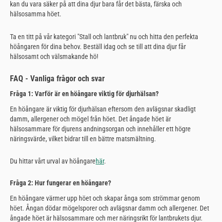
kan du vara säker på att dina djur bara får det bästa, färska och
hälsosamma höet.
Ta en titt på vår kategori "Stall och lantbruk" nu och hitta den perfekta
höångaren för dina behov. Beställ idag och se till att dina djur får
hälsosamt och välsmakande hö!
FAQ - Vanliga frågor och svar
Fråga 1: Varför är en höångare viktig för djurhälsan?
En höångare är viktig för djurhälsan eftersom den avlägsnar skadligt
damm, allergener och mögel från höet. Det ångade höet är
hälsosammare för djurens andningsorgan och innehåller ett högre
näringsvärde, vilket bidrar till en bättre matsmältning.
Du hittar vårt urval av höångare
här
.
Fråga 2: Hur fungerar en höångare?
En höångare värmer upp höet och skapar ånga som strömmar genom
höet. Ångan dödar mögelsporer och avlägsnar damm och allergener. Det
ångade höet är hälsosammare och mer näringsrikt för lantbrukets djur.