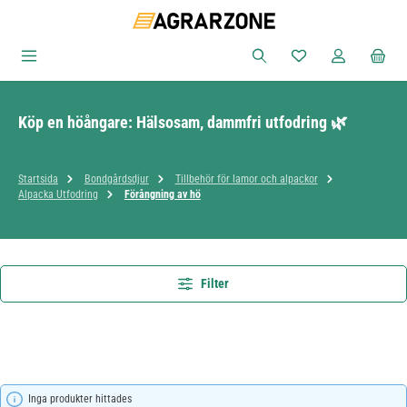
Hoppa till huvudinnehåll
Du har 0 objekt i ön
Köp en höångare: Hälsosam, dammfri utfodring 🌿
Startsida
Bondgårdsdjur
Tillbehör för lamor och alpackor
Alpacka Utfodring
Förångning av hö
Filter
Inga produkter hittades