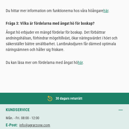
Du hittar mer information om funktionerna hos våra höångare
här
.
Fråga 3: Vilka är fördelarna med ångat hö för boskap?
Ångat hö erbjuder en mängd fördelar för boskap. Det förbättrar
andningshälsan, förhindrar mögeltillväxt, ökar näringsvärdet i höet och
säkerställer bättre smältbarhet. Lantbruksdjuren får därmed optimala
näringsämnen och håller sig friskare.
Du kan läsa mer om fördelarna med ångat hö
här
.
30 dagars returrätt
KUNDSERVICE
Mån. - Fri. 08:00 - 12:00
E-Post:
info@agrarzone.com