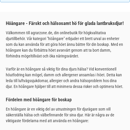
Höångare - Färskt och hälsosamt hö för glada lantbruksdjur!
Välkommen till agrarzone.de, din onlinebutik för högkvalitativa
djurtillbehör. Vår kategori "höångare" erbjuder ett brett urval av enheter
som du kan använda för att göra höet ännu bättre för din boskap. Med en
höångare kan du förbättra höet avsevärt genom att ta bort damm,
förhindra mögeltillväxt och öka näringsvärdet.
Varför är en höångare så viktig för dina djurs hälsa? Vid konventionell
höutfodring kan mögel, damm och allergener ansamlas i höet. Detta kan
leda till luftvägssjukdomar, allergier och andra hälsoproblem hos dina
djur. En höångare hjälper till att minimera dessa risker och optimera höet.
Fördelen med höångare för boskap
En höångare är en viktig del av utrustningen för djurägare som vill
säkerställa hälsa och välbefinnande för sina djur. Här är några av de
viktigaste fördelarna med att använda en höångare: