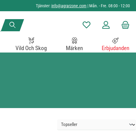
Tjänster:
info@agrarzone.com
| Mån. - Fre. 08:00 - 12:00
Du har 0 objekt i önskelista
Vild Och Skog
Märken
Erbjudanden