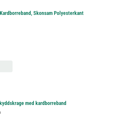
 Kardborreband, Skonsam Polyesterkant
skyddskrage med kardborreband
n