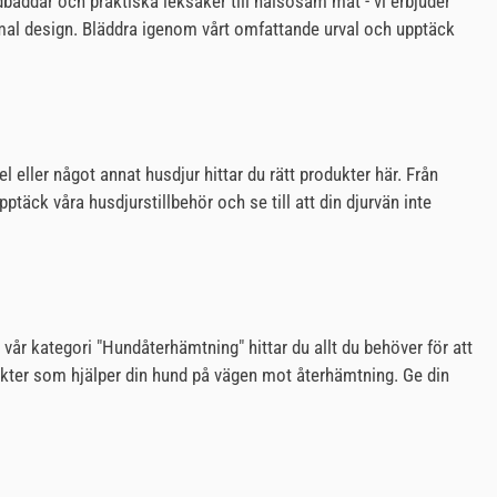
ndbäddar och praktiska leksaker till hälsosam mat - vi erbjuder
timal design. Bläddra igenom vårt omfattande urval och upptäck
l eller något annat husdjur hittar du rätt produkter här. Från
ptäck våra husdjurstillbehör och se till att din djurvän inte
 vår kategori "Hundåterhämtning" hittar du allt du behöver för att
odukter som hjälper din hund på vägen mot återhämtning. Ge din