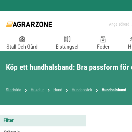
pa till huvudinnehåll
Hoppa till sökning
Hoppa till huvudnavigering
Stall Och Gård
Elstängsel
Foder
H
Köp ett hundhalsband: Bra passform för 
Startsida
Husdjur
Hund
Hundapotek
Hundhalsband
Filter