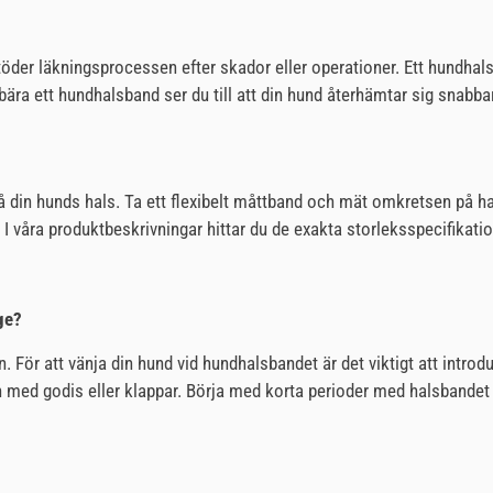
öder läkningsprocessen efter skador eller operationer. Ett hundhalsba
t bära ett hundhalsband ser du till att din hund återhämtar sig snabb
n hunds hals. Ta ett flexibelt måttband och mät omkretsen på halsen
 våra produktbeskrivningar hittar du de exakta storleksspecifikation
ge?
n. För att vänja din hund vid hundhalsbandet är det viktigt att intr
n med godis eller klappar. Börja med korta perioder med halsbande