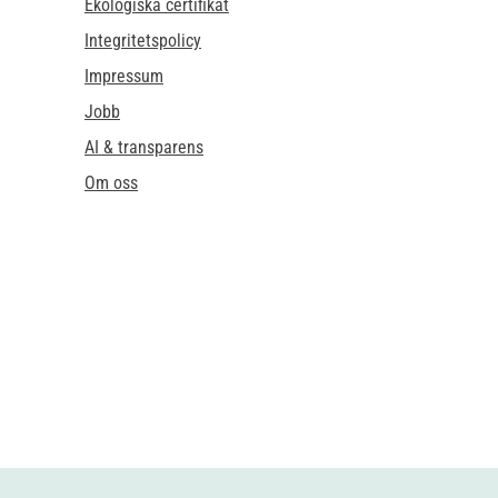
Ekologiska certifikat
Integritetspolicy
Impressum
Jobb
AI & transparens
Om oss