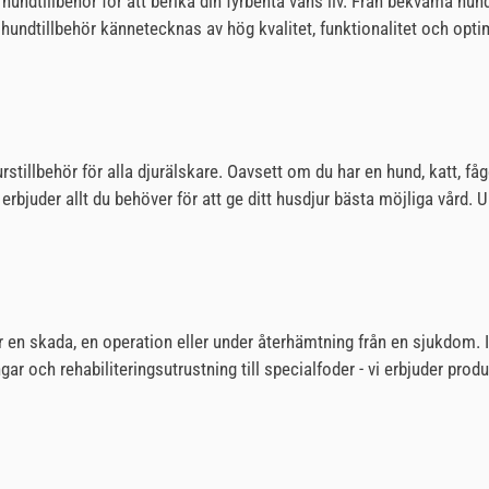
 hundtillbehör för att berika din fyrbenta väns liv. Från bekväma hu
a hundtillbehör kännetecknas av hög kvalitet, funktionalitet och op
stillbehör för alla djurälskare. Oavsett om du har en hund, katt, fåge
erbjuder allt du behöver för att ge ditt husdjur bästa möjliga vård. Up
er en skada, en operation eller under återhämtning från en sjukdom. I
gar och rehabiliteringsutrustning till specialfoder - vi erbjuder pr