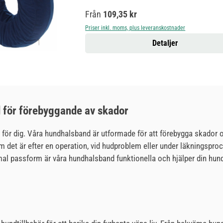
Ordinarie pris:
Från
109,35 kr
Priser inkl. moms, plus leveranskostnader
Detaljer
d för förebyggande av skador
tig för dig. Våra hundhalsband är utformade för att förebygga skador
t om det är efter en operation, vid hudproblem eller under läkningsp
mal passform är våra hundhalsband funktionella och hjälper din hun