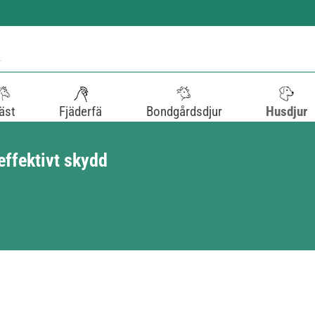
äst
Fjäderfä
Bondgårdsdjur
Husdjur
effektivt skydd