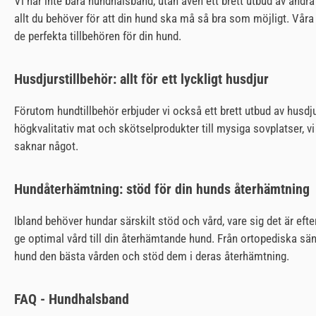
Vi har inte bara hundhalsband, utan även ett brett utbud av andra
allt du behöver för att din hund ska må så bra som möjligt. Vår
de perfekta tillbehören för din hund.
Husdjurstillbehör: allt för ett lyckligt husdjur
Förutom hundtillbehör erbjuder vi också ett brett utbud av husdjur
högkvalitativ mat och skötselprodukter till mysiga sovplatser, vi 
saknar något.
Hundåterhämtning: stöd för din hunds återhämtning
Ibland behöver hundar särskilt stöd och vård, vare sig det är eft
ge optimal vård till din återhämtande hund. Från ortopediska sän
hund den bästa vården och stöd dem i deras återhämtning.
FAQ - Hundhalsband