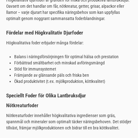
Högkvalitativ djurfoder är grunden för friska och produktiva lantbruksdjur.
Oavsett om det handlar om får, nötkreatur, getter, grisar, alpackor eller
llamor – varje djurart har specifika näringsbehov som kan uppfyllas
optimalt genom noggrant sammansatta foderblandningar.
Fördelar med Högkvalitativ Djurfoder
Högkvalitativa foder erbjuder många fördelar:
Balans i näringsförsörjningen för optimal hälsa och prestation
Förbättrad smältbarhet och minskad avföringsmängd
Stöd för immunsystemet
Främjande av glänsande päls och friska ben
Ökad produktivitet (t.ex. mjölkproduktion, köttkvalitet)
Speciellt Foder för Olika Lantbruksdjur
Nötkreaturfoder
Nötkreaturfoder innehåller högkvalitativa ingredienser som gräs,
spannmål och mineraler som optimalt täcker näringsbehoven. Det stödjer
tillväxt, främjar mjölkproduktionen och bidrar till en bra köttkvalitet.