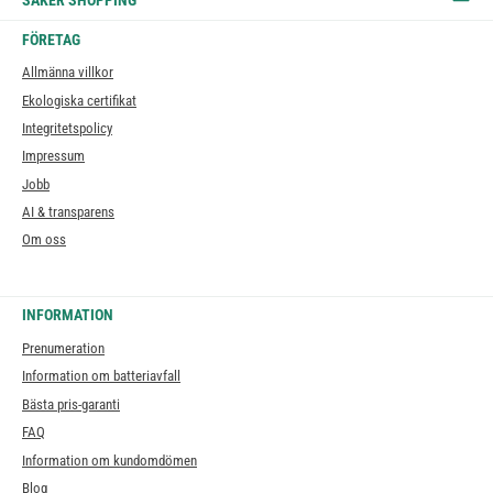
SÄKER SHOPPING
FÖRETAG
Allmänna villkor
Ekologiska certifikat
Integritetspolicy
Impressum
Jobb
AI & transparens
Om oss
INFORMATION
Prenumeration
Information om batteriavfall
Bästa pris-garanti
FAQ
Information om kundomdömen
Blog