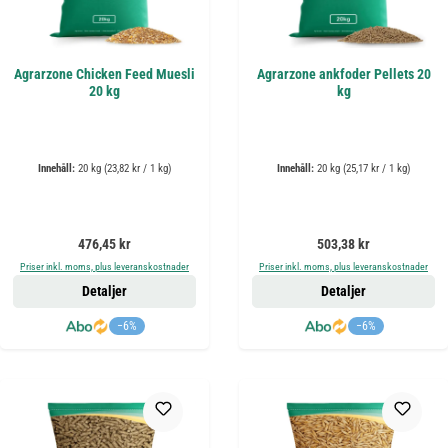
Agrarzone Chicken Feed Muesli
Agrarzone ankfoder Pellets 20
20 kg
kg
Innehåll:
20 kg
(23,82 kr / 1 kg)
Innehåll:
20 kg
(25,17 kr / 1 kg)
Ordinarie pris:
Ordinarie pris:
476,45 kr
503,38 kr
Priser inkl. moms, plus leveranskostnader
Priser inkl. moms, plus leveranskostnader
Detaljer
Detaljer
−6%
−6%