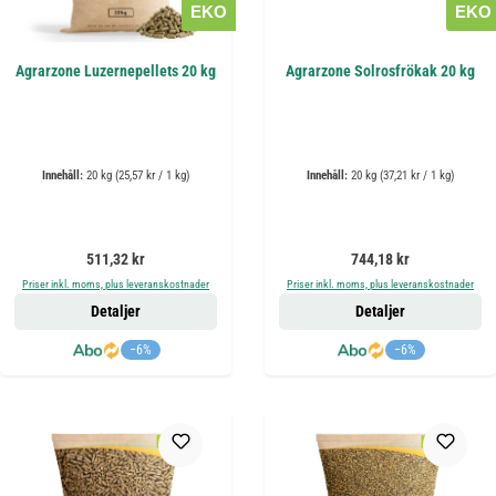
EKO
EKO
Agrarzone Luzernepellets 20 kg
Agrarzone Solrosfrökak 20 kg
Innehåll:
20 kg
(25,57 kr / 1 kg)
Innehåll:
20 kg
(37,21 kr / 1 kg)
Ordinarie pris:
Ordinarie pris:
511,32 kr
744,18 kr
Priser inkl. moms, plus leveranskostnader
Priser inkl. moms, plus leveranskostnader
Detaljer
Detaljer
−6%
−6%