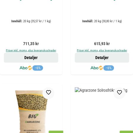
Innehåll:
20 kg
(35,57 kr / 1 kg)
Innehåll:
20 kg
(30,80 kr / 1 kg)
Ordinarie pris:
Ordinarie pris:
711,35 kr
615,93 kr
Priser inkl. moms, plus leveranskostnader
Priser inkl. moms, plus leveranskostnader
Detaljer
Detaljer
−6%
−6%