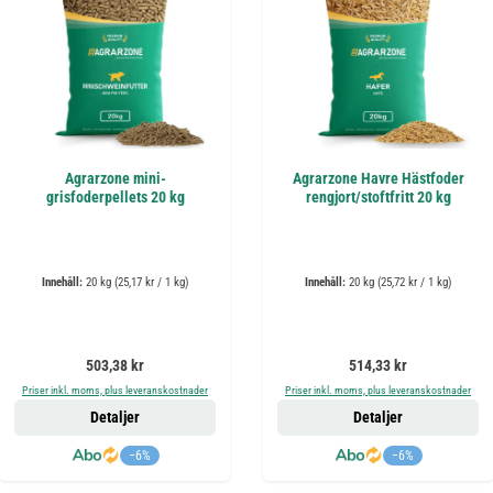
Agrarzone mini-
Agrarzone Havre Hästfoder
grisfoderpellets 20 kg
rengjort/stoftfritt 20 kg
Innehåll:
20 kg
(25,17 kr / 1 kg)
Innehåll:
20 kg
(25,72 kr / 1 kg)
Ordinarie pris:
Ordinarie pris:
503,38 kr
514,33 kr
Priser inkl. moms, plus leveranskostnader
Priser inkl. moms, plus leveranskostnader
Detaljer
Detaljer
−6%
−6%