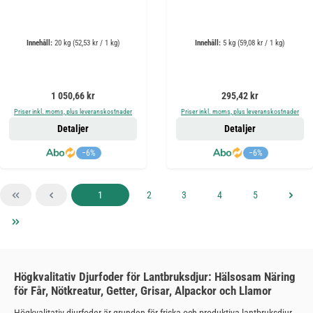
Innehåll:
20 kg
(52,53 kr / 1 kg)
Innehåll:
5 kg
(59,08 kr / 1 kg)
Ordinarie pris:
Ordinarie pris:
1 050,66 kr
295,42 kr
Priser inkl. moms, plus leveranskostnader
Priser inkl. moms, plus leveranskostnader
Detaljer
Detaljer
−6%
−6%
Sida
Sida
Sida
Sida
Sida
1
2
3
4
5
Högkvalitativ Djurfoder för Lantbruksdjur: Hälsosam Näring
för Får, Nötkreatur, Getter, Grisar, Alpackor och Llamor