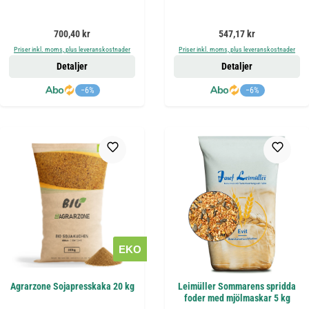
Ordinarie pris:
Ordinarie pris:
700,40 kr
547,17 kr
Priser inkl. moms, plus leveranskostnader
Priser inkl. moms, plus leveranskostnader
Detaljer
Detaljer
−6%
−6%
EKO
Agrarzone Sojapresskaka 20 kg
Leimüller Sommarens spridda
foder med mjölmaskar 5 kg