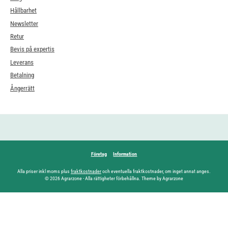
Hållbarhet
Newsletter
Retur
Bevis på expertis
Leverans
Betalning
Ångerrätt
Företag
Information
Alla priser inkl moms plus
fraktkostnader
och eventuella fraktkostnader, om inget annat anges.
© 2026 Agrarzone - Alla rättigheter förbehållna. Theme by Agrarzone