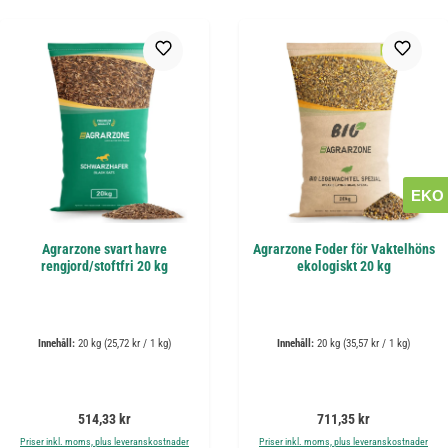
EKO
Agrarzone svart havre
Agrarzone Foder för Vaktelhöns
rengjord/stoftfri 20 kg
ekologiskt 20 kg
Innehåll:
20 kg
(25,72 kr / 1 kg)
Innehåll:
20 kg
(35,57 kr / 1 kg)
Ordinarie pris:
Ordinarie pris:
514,33 kr
711,35 kr
Priser inkl. moms, plus leveranskostnader
Priser inkl. moms, plus leveranskostnader