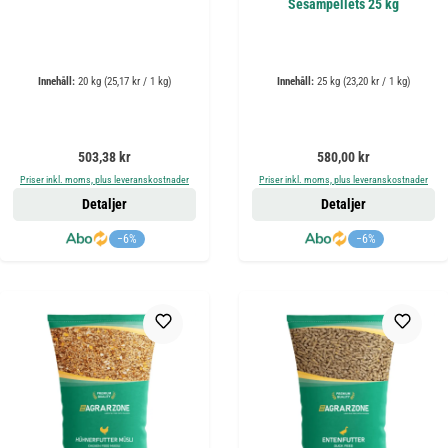
Sesampellets 25 kg
Innehåll:
20 kg
(25,17 kr / 1 kg)
Innehåll:
25 kg
(23,20 kr / 1 kg)
Ordinarie pris:
Ordinarie pris:
503,38 kr
580,00 kr
Priser inkl. moms, plus leveranskostnader
Priser inkl. moms, plus leveranskostnader
Detaljer
Detaljer
−6%
−6%