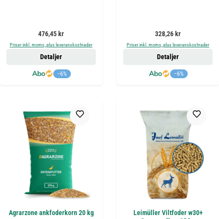
Ordinarie pris:
Ordinarie pris:
476,45 kr
328,26 kr
Priser inkl. moms, plus leveranskostnader
Priser inkl. moms, plus leveranskostnader
Detaljer
Detaljer
−6%
−6%
Agrarzone ankfoderkorn 20 kg
Leimüller Viltfoder w30+