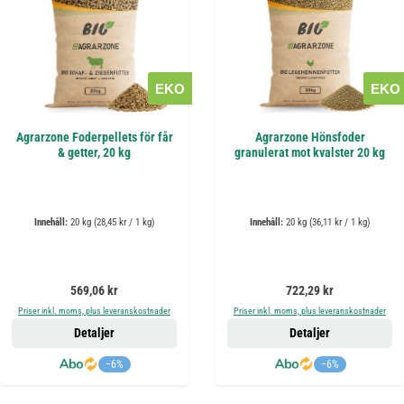
EKO
EKO
Agrarzone Foderpellets för får
Agrarzone Hönsfoder
& getter, 20 kg
granulerat mot kvalster 20 kg
Innehåll:
20 kg
(28,45 kr / 1 kg)
Innehåll:
20 kg
(36,11 kr / 1 kg)
Ordinarie pris:
Ordinarie pris:
569,06 kr
722,29 kr
Priser inkl. moms, plus leveranskostnader
Priser inkl. moms, plus leveranskostnader
Detaljer
Detaljer
−6%
−6%