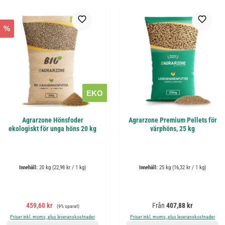
%
EKO
Agrarzone Hönsfoder
Agrarzone Premium Pellets för
ekologiskt för unga höns 20 kg
värphöns, 25 kg
Innehåll:
20 kg
(22,98 kr / 1 kg)
Innehåll:
25 kg
(16,32 kr / 1 kg)
Försäljningspris:
Ordinarie pris:
Ordinarie pris:
459,60 kr
Från
407,88 kr
(9% sparat)
Priser inkl. moms, plus leveranskostnader
Priser inkl. moms, plus leveranskostnader