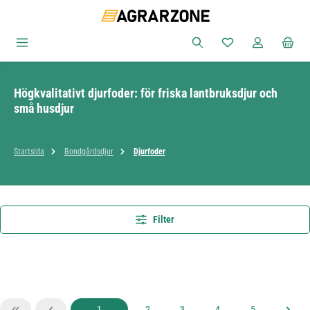
Hoppa till huvudinnehåll
Du har 0 objekt i ön
Högkvalitativt djurfoder: för friska lantbruksdjur och
små husdjur
Startsida
Bondgårdsdjur
Djurfoder
Filter
Sida
Sida
Sida
Sida
Sida
1
2
3
4
5