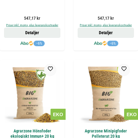
Ordinarie pris:
Ordinarie pris:
547,17 kr
547,17 kr
Priser inkl. moms, plus leveranskostnader
Priser inkl. moms, plus leveranskostnader
Detaljer
Detaljer
−6%
−6%
EKO
EKO
Agrarzone Hönsfoder
Agrarzone Minipigfoder
ekologiskt Immun+ 20 kg
Pelleterat 20 kg