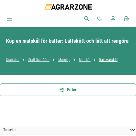
Hoppa till huvudinnehåll
Du har 0 objekt i ön
Köp en matskål för katter: Lättskött och lätt att rengöra
Startsida
Stall Och Gård
Matning
Matskål
Kattmatskål
Filter