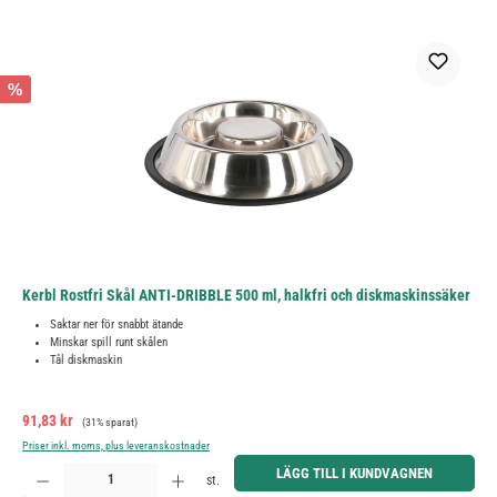
%
Kerbl Rostfri Skål ANTI-DRIBBLE 500 ml, halkfri och diskmaskinssäker
Saktar ner för snabbt ätande
Minskar spill runt skålen
Tål diskmaskin
Försäljningspris:
Ordinarie pris:
91,83 kr
(31% sparat)
Priser inkl. moms, plus leveranskostnader
Produktkvantitet: Ange önskat belopp eller använd knapparna för att öka eller minska kvantiteten.
LÄGG TILL I KUNDVAGNEN
st.