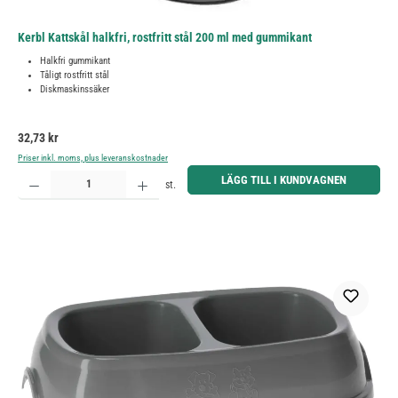
Kerbl Kattskål halkfri, rostfritt stål 200 ml med gummikant
Halkfri gummikant
Tåligt rostfritt stål
Diskmaskinssäker
Ordinarie pris:
32,73 kr
Priser inkl. moms, plus leveranskostnader
Produktkvantitet: Ange önskat belopp eller använd knapparna för att öka eller minska kvantiteten.
LÄGG TILL I KUNDVAGNEN
st.