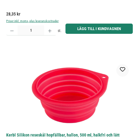
Ordinarie pris:
28,35 kr
Priser inkl. moms, plus leveranskostnader
Produktkvantitet: Ange önskat belopp eller använd knapparna för att öka eller minska kvantiteten.
LÄGG TILL I KUNDVAGNEN
st.
Kerbl Silikon reseskål hopfällbar, hallon, 500 ml, halkfri och lätt