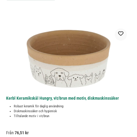
Kerbl Keramikskål Hungry, vit/brun med motiv, diskmaskinssäker
Robust keramik för daglig användning
Diskmaskinssäker och hygienisk
Tilltalande motiv i vit/brun
Ordinarie pris:
Från
76,51 kr