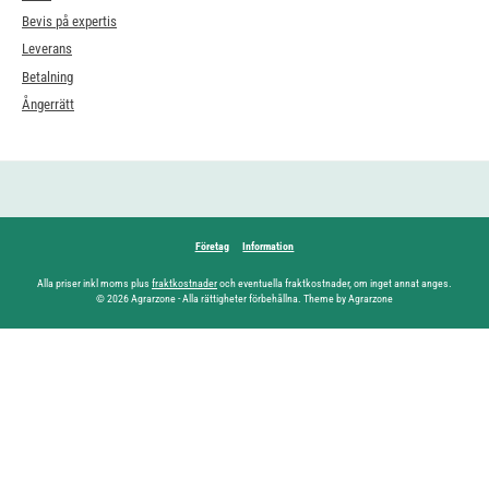
Bevis på expertis
Leverans
Betalning
Ångerrätt
Företag
Information
Alla priser inkl moms plus
fraktkostnader
och eventuella fraktkostnader, om inget annat anges.
© 2026 Agrarzone - Alla rättigheter förbehållna. Theme by Agrarzone