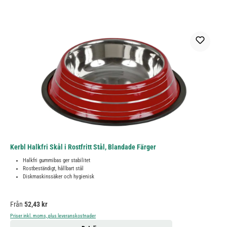
Kerbl Halkfri Skål i Rostfritt Stål, Blandade Färger
Halkfri gummibas ger stabilitet
Rostbeständigt, hållbart stål
Diskmaskinssäker och hygienisk
Ordinarie pris:
Från
52,43 kr
Priser inkl. moms, plus leveranskostnader