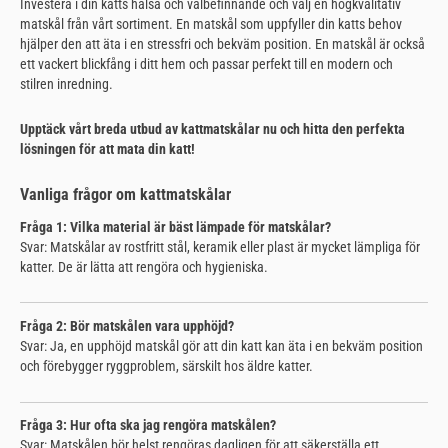
Investera i din katts hälsa och välbefinnande och välj en högkvalitativ
matskål från vårt sortiment. En matskål som uppfyller din katts behov
hjälper den att äta i en stressfri och bekväm position. En matskål är också
ett vackert blickfång i ditt hem och passar perfekt till en modern och
stilren inredning.
Upptäck vårt breda utbud av kattmatskålar nu och hitta den perfekta
lösningen för att mata din katt!
Vanliga frågor om kattmatskålar
Fråga 1: Vilka material är bäst lämpade för matskålar?
Svar: Matskålar av rostfritt stål, keramik eller plast är mycket lämpliga för
katter. De är lätta att rengöra och hygieniska.
Fråga 2: Bör matskålen vara upphöjd?
Svar: Ja, en upphöjd matskål gör att din katt kan äta i en bekväm position
och förebygger ryggproblem, särskilt hos äldre katter.
Fråga 3: Hur ofta ska jag rengöra matskålen?
Svar: Matskålen bör helst rengöras dagligen för att säkerställa ett