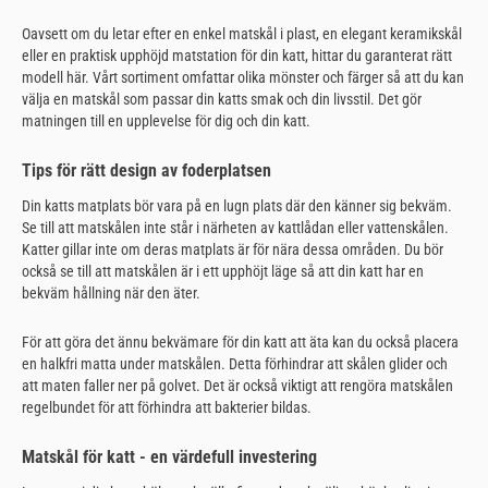
Oavsett om du letar efter en enkel matskål i plast, en elegant keramikskål
eller en praktisk upphöjd matstation för din katt, hittar du garanterat rätt
modell här. Vårt sortiment omfattar olika mönster och färger så att du kan
välja en matskål som passar din katts smak och din livsstil. Det gör
matningen till en upplevelse för dig och din katt.
Tips för rätt design av foderplatsen
Din katts matplats bör vara på en lugn plats där den känner sig bekväm.
Se till att matskålen inte står i närheten av kattlådan eller vattenskålen.
Katter gillar inte om deras matplats är för nära dessa områden. Du bör
också se till att matskålen är i ett upphöjt läge så att din katt har en
bekväm hållning när den äter.
För att göra det ännu bekvämare för din katt att äta kan du också placera
en halkfri matta under matskålen. Detta förhindrar att skålen glider och
att maten faller ner på golvet. Det är också viktigt att rengöra matskålen
regelbundet för att förhindra att bakterier bildas.
Matskål för katt - en värdefull investering