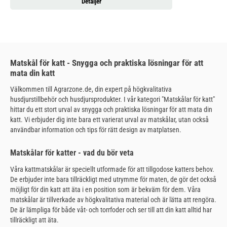
Detaljer
Matskål för katt - Snygga och praktiska lösningar för att
mata din katt
Välkommen till Agrarzone.de, din expert på högkvalitativa
husdjurstillbehör och husdjursprodukter. I vår kategori "Matskålar för katt"
hittar du ett stort urval av snygga och praktiska lösningar för att mata din
katt. Vi erbjuder dig inte bara ett varierat urval av matskålar, utan också
användbar information och tips för rätt design av matplatsen.
Matskålar för katter - vad du bör veta
Våra kattmatskålar är speciellt utformade för att tillgodose katters behov.
De erbjuder inte bara tillräckligt med utrymme för maten, de gör det också
möjligt för din katt att äta i en position som är bekväm för dem. Våra
matskålar är tillverkade av högkvalitativa material och är lätta att rengöra.
De är lämpliga för både våt- och torrfoder och ser till att din katt alltid har
tillräckligt att äta.