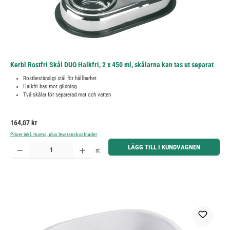
Kerbl Rostfri Skål DUO Halkfri, 2 x 450 ml, skålarna kan tas ut separat
Rostbeständigt stål för hållbarhet
Halkfri bas mot glidning
Två skålar för separerad mat och vatten
Ordinarie pris:
164,07 kr
Priser inkl. moms, plus leveranskostnader
Produktkvantitet: Ange önskat belopp eller använd knapparna för att öka eller minska kvantiteten.
LÄGG TILL I KUNDVAGNEN
st.