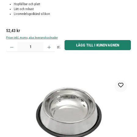
Hopfällbar och platt
Lätt och robust
Livsmedelsgodkänd silikon
Ordinarie pris:
52,43 kr
Priser inkl. moms, plus leveranskostnader
Produktkvantitet: Ange önskat belopp eller använd knapparna för att öka eller minska kvantiteten.
LÄGG TILL I KUNDVAGNEN
st.