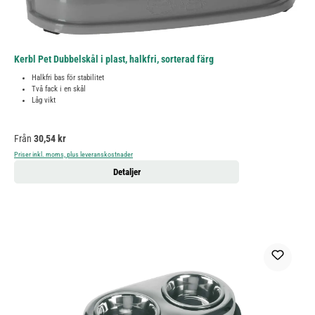
Kerbl Pet Dubbelskål i plast, halkfri, sorterad färg
Halkfri bas för stabilitet
Två fack i en skål
Låg vikt
Ordinarie pris:
Från
30,54 kr
Priser inkl. moms, plus leveranskostnader
Detaljer