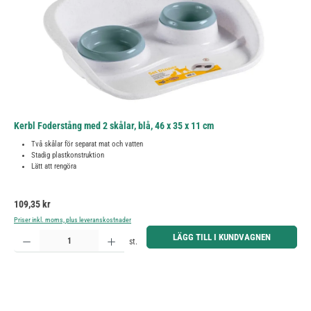
Kerbl Foderstång med 2 skålar, blå, 46 x 35 x 11 cm
Två skålar för separat mat och vatten
Stadig plastkonstruktion
Lätt att rengöra
Ordinarie pris:
109,35 kr
Priser inkl. moms, plus leveranskostnader
Produktkvantitet: Ange önskat belopp eller använd knapparna för att öka eller minska kvantiteten.
LÄGG TILL I KUNDVAGNEN
st.