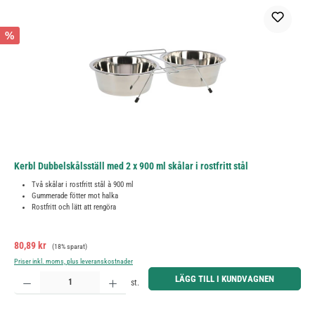
%
Kerbl Dubbelskålsställ med 2 x 900 ml skålar i rostfritt stål
Två skålar i rostfritt stål à 900 ml
Gummerade fötter mot halka
Rostfritt och lätt att rengöra
Försäljningspris:
Ordinarie pris:
80,89 kr
(18% sparat)
Priser inkl. moms, plus leveranskostnader
Produktkvantitet: Ange önskat belopp eller använd knapparna för att öka eller minska kvantiteten.
LÄGG TILL I KUNDVAGNEN
st.