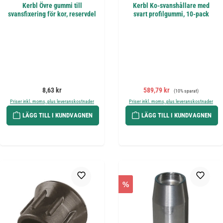
Kerbl Övre gummi till
Kerbl Ko-svanshållare med
svansfixering för kor, reservdel
svart profilgummi, 10-pack
Ordinarie pris:
Försäljningspris:
Ordinarie pris:
8,63 kr
589,79 kr
(10% sparat)
Priser inkl. moms, plus leveranskostnader
Priser inkl. moms, plus leveranskostnader
LÄGG TILL I KUNDVAGNEN
LÄGG TILL I KUNDVAGNEN
%