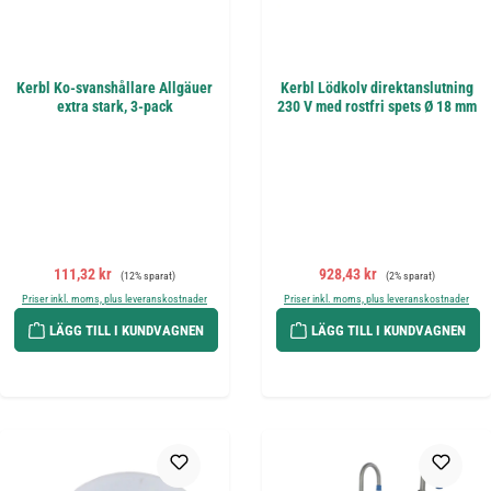
Kerbl Ko-svanshållare Allgäuer
Kerbl Lödkolv direktanslutning
extra stark, 3-pack
230 V med rostfri spets Ø 18 mm
Försäljningspris:
Ordinarie pris:
Försäljningspris:
Ordinarie pris:
111,32 kr
928,43 kr
(12% sparat)
(2% sparat)
Priser inkl. moms, plus leveranskostnader
Priser inkl. moms, plus leveranskostnader
LÄGG TILL I KUNDVAGNEN
LÄGG TILL I KUNDVAGNEN