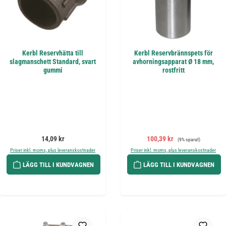
Kerbl Reservhätta till
Kerbl Reservbrännspets för
slagmanschett Standard, svart
avhorningsapparat Ø 18 mm,
gummi
rostfritt
Ordinarie pris:
Försäljningspris:
Ordinarie pris:
14,09 kr
100,39 kr
(9% sparat)
Priser inkl. moms, plus leveranskostnader
Priser inkl. moms, plus leveranskostnader
LÄGG TILL I KUNDVAGNEN
LÄGG TILL I KUNDVAGNEN