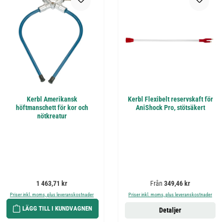
Kerbl Amerikansk
Kerbl Flexibelt reservskaft för
höftmanschett för kor och
AniShock Pro, stötsäkert
nötkreatur
Ordinarie pris:
Ordinarie pris:
1 463,71 kr
Från
349,46 kr
Priser inkl. moms, plus leveranskostnader
Priser inkl. moms, plus leveranskostnader
LÄGG TILL I KUNDVAGNEN
Detaljer