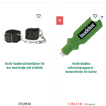
%
Kerbl Vadderad benfjätter för
Kerbl Buddex
kor med kedja och vridlänk
avhorningsapparat -
batteridriven för kalvar
Ordinarie pris:
Försäljningspris:
Ordinarie pris:
272,99 kr
2 283,12 kr
(5% sparat)