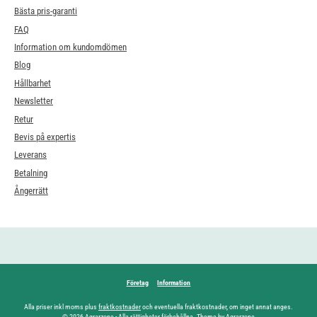
Bästa pris-garanti
FAQ
Information om kundomdömen
Blog
Hållbarhet
Newsletter
Retur
Bevis på expertis
Leverans
Betalning
Ångerrätt
Företag
Information
Alla priser inkl moms plus
fraktkostnader
och eventuella fraktkostnader, om inget annat anges.
© 2026 Agrarzone - Alla rättigheter förbehållna. Theme by Agrarzone