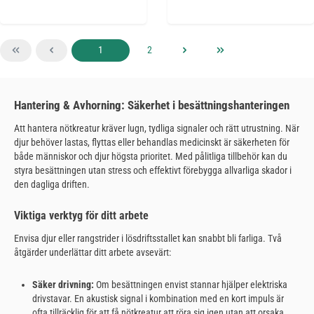
Sida
Sida
1
2
Hantering & Avhorning: Säkerhet i besättningshanteringen
Att hantera nötkreatur kräver lugn, tydliga signaler och rätt utrustning. När
djur behöver lastas, flyttas eller behandlas medicinskt är säkerheten för
både människor och djur högsta prioritet. Med pålitliga tillbehör kan du
styra besättningen utan stress och effektivt förebygga allvarliga skador i
den dagliga driften.
Viktiga verktyg för ditt arbete
Envisa djur eller rangstrider i lösdriftsstallet kan snabbt bli farliga. Två
åtgärder underlättar ditt arbete avsevärt:
Säker drivning:
Om besättningen envist stannar hjälper elektriska
drivstavar. En akustisk signal i kombination med en kort impuls är
ofta tillräcklig för att få nötkreatur att röra sig igen utan att orsaka