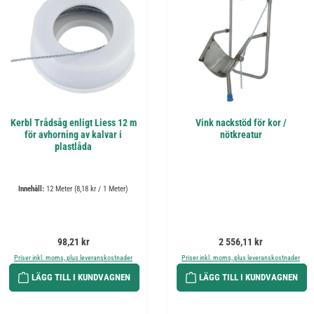
Kerbl Trådsåg enligt Liess 12 m
Vink nackstöd för kor /
för avhorning av kalvar i
nötkreatur
plastlåda
Innehåll:
12 Meter
(8,18 kr / 1 Meter)
Ordinarie pris:
Ordinarie pris:
98,21 kr
2 556,11 kr
Priser inkl. moms, plus leveranskostnader
Priser inkl. moms, plus leveranskostnader
LÄGG TILL I KUNDVAGNEN
LÄGG TILL I KUNDVAGNEN