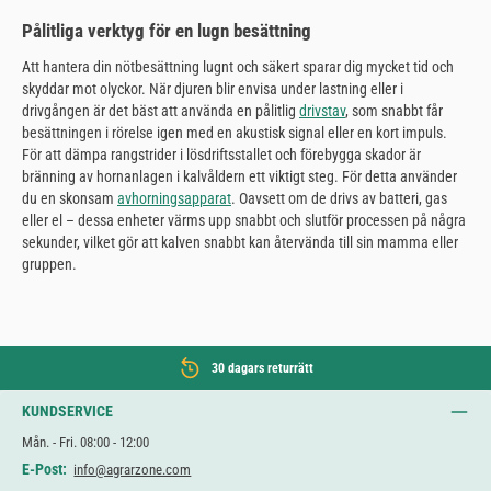
Pålitliga verktyg för en lugn besättning
Att hantera din nötbesättning lugnt och säkert sparar dig mycket tid och
skyddar mot olyckor. När djuren blir envisa under lastning eller i
drivgången är det bäst att använda en pålitlig
drivstav
, som snabbt får
besättningen i rörelse igen med en akustisk signal eller en kort impuls.
För att dämpa rangstrider i lösdriftsstallet och förebygga skador är
bränning av hornanlagen i kalvåldern ett viktigt steg. För detta använder
du en skonsam
avhorningsapparat
. Oavsett om de drivs av batteri, gas
eller el – dessa enheter värms upp snabbt och slutför processen på några
sekunder, vilket gör att kalven snabbt kan återvända till sin mamma eller
gruppen.
30 dagars returrätt
KUNDSERVICE
Mån. - Fri. 08:00 - 12:00
E-Post:
info@agrarzone.com