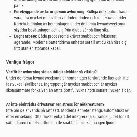
panik.
Förebyggande av faror genom avhorning:
Kulliga nötkreatur skadar
varandra mycket mer sällan vid fodergrinden och under rangstrider.
Korrekt bränning av hornanlagen under de första levnadsveckorna
skyddar besättningen och dig från djupa sår på lång sikt.
Lugnt arbete:
Båda processerna kräver snabbt och fokuserat
agerande. Moderna batteridrivna enheter ser till att du kan röra dig
fritt utan en störande kabel.
Vanliga frågor
Varför är avhorning vid en tidig kalvålder så viktigt?
Under de första levnadsveckorna är hornanlaget fortfarande litet och inte
fastvuxet i skallbenet. Ingreppet går mycket snabbt och är mycket
skonsammare för kalven än att ta bort fullvuxna horn senare i vuxen ålder.
Är inte elektriska drivstavar ren stress för nötkreaturen?
Inte om de används på rätt sätt. Moderna enheter stängs automatiskt av
efter en sekund. Ofta räcker enbart det integrerade surrande ljudet för att
sätta djuren i rörelse eftersom de snabbt lär sig känna igen ljudet.