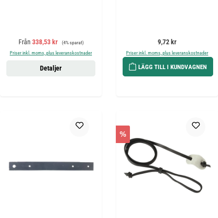
Försäljningspris:
Ordinarie pris:
Ordinarie pris:
Från
338,53 kr
9,72 kr
(4% sparat)
Priser inkl. moms, plus leveranskostnader
Priser inkl. moms, plus leveranskostnader
LÄGG TILL I KUNDVAGNEN
Detaljer
%