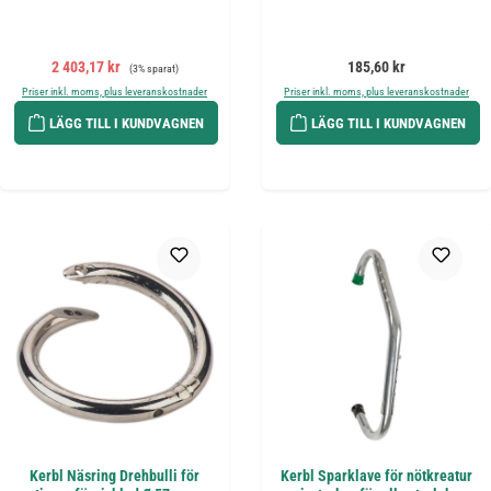
Försäljningspris:
Ordinarie pris:
Ordinarie pris:
2 403,17 kr
185,60 kr
(3% sparat)
Priser inkl. moms, plus leveranskostnader
Priser inkl. moms, plus leveranskostnader
LÄGG TILL I KUNDVAGNEN
LÄGG TILL I KUNDVAGNEN
Kerbl Näsring Drehbulli för
Kerbl Sparklave för nötkreatur