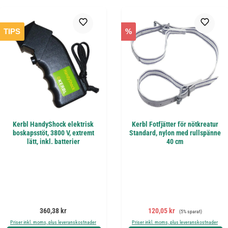
TIPS
%
Kerbl HandyShock elektrisk
Kerbl Fotfjätter för nötkreatur
boskapsstöt, 3800 V, extremt
Standard, nylon med rullspänne
lätt, inkl. batterier
40 cm
Ordinarie pris:
Försäljningspris:
Ordinarie pris:
360,38 kr
120,05 kr
(5% sparat)
Priser inkl. moms, plus leveranskostnader
Priser inkl. moms, plus leveranskostnader