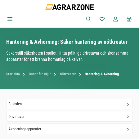
Hoppa till huvudinnehåll
Du har 0 objekt i ön
Hantering & Avhorning: Säker hantering av nötkreatur
Säkerställ säkerheten i stallet. Hitta pålitliga drivstavar och skonsamma
apparater för att bränna hornanlag på kalvar.
Startsida
Bondgårdsdjur
Nötkreatur
Hantering & Avhorning
Bindslen
Drivstavar
Avhorningsapparater