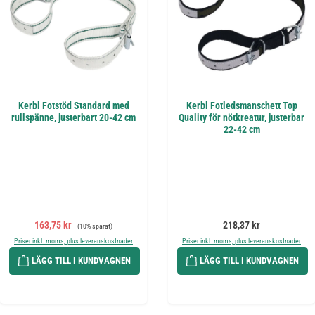
Kerbl Fotstöd Standard med
Kerbl Fotledsmanschett Top
rullspänne, justerbart 20-42 cm
Quality för nötkreatur, justerbar
22-42 cm
Försäljningspris:
Ordinarie pris:
Ordinarie pris:
163,75 kr
218,37 kr
(10% sparat)
Priser inkl. moms, plus leveranskostnader
Priser inkl. moms, plus leveranskostnader
LÄGG TILL I KUNDVAGNEN
LÄGG TILL I KUNDVAGNEN