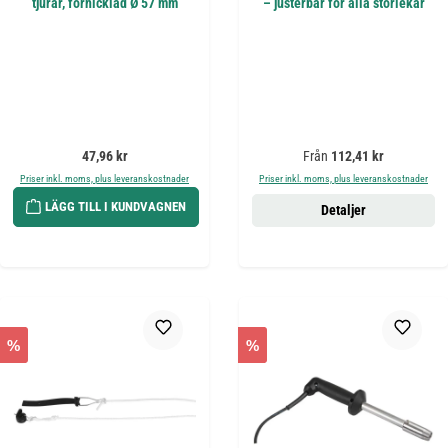
tjurar, förnicklad Ø 57 mm
– justerbar för alla storlekar
Ordinarie pris:
Ordinarie pris:
47,96 kr
Från
112,41 kr
Priser inkl. moms, plus leveranskostnader
Priser inkl. moms, plus leveranskostnader
LÄGG TILL I KUNDVAGNEN
Detaljer
%
%