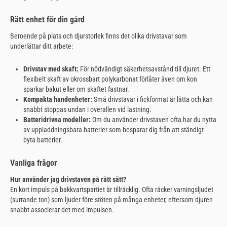
Rätt enhet för din gård
Beroende på plats och djurstorlek finns det olika drivstavar som
underlättar ditt arbete:
Drivstav med skaft:
För nödvändigt säkerhetsavstånd till djuret. Ett
flexibelt skaft av okrossbart polykarbonat förlåter även om kon
sparkar bakut eller om skaftet fastnar.
Kompakta handenheter:
Små drivstavar i fickformat är lätta och kan
snabbt stoppas undan i overallen vid lastning.
Batteridrivna modeller:
Om du använder drivstaven ofta har du nytta
av uppladdningsbara batterier som besparar dig från att ständigt
byta batterier.
Vanliga frågor
Hur använder jag drivstaven på rätt sätt?
En kort impuls på bakkvartspartiet är tillräcklig. Ofta räcker varningsljudet
(surrande ton) som ljuder före stöten på många enheter, eftersom djuren
snabbt associerar det med impulsen.