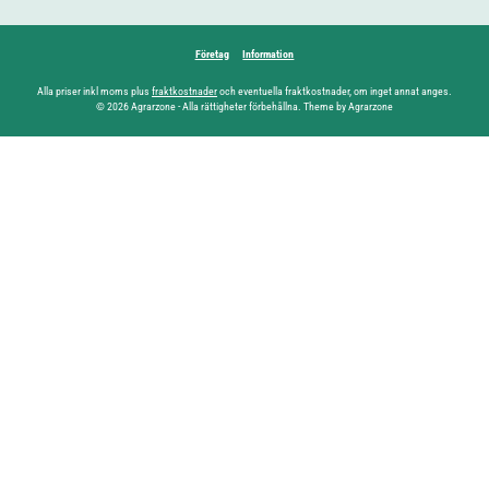
Företag
Information
Alla priser inkl moms plus
fraktkostnader
och eventuella fraktkostnader, om inget annat anges.
© 2026 Agrarzone - Alla rättigheter förbehållna. Theme by Agrarzone