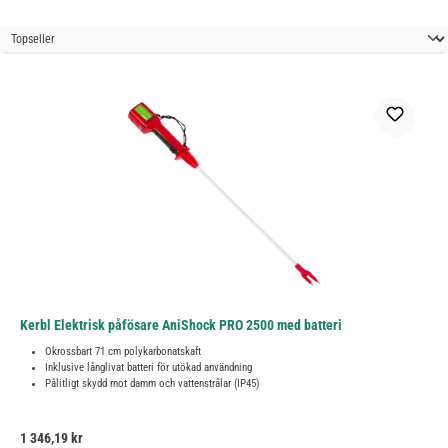
Kerbl Elektrisk påfösare AniShock PRO 2500 med batteri
Okrossbart 71 cm polykarbonatskaft
Inklusive långlivat batteri för utökad användning
Pålitligt skydd mot damm och vattenstrålar (IP45)
Ordinarie pris:
1 346,19 kr