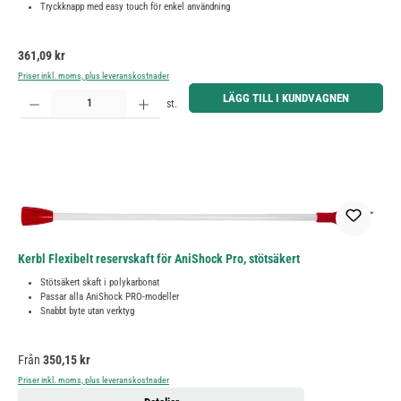
Tryckknapp med easy touch för enkel användning
Ordinarie pris:
361,09 kr
Priser inkl. moms, plus leveranskostnader
Produktkvantitet: Ange önskat belopp eller använd knapparna för att öka eller minska kvantiteten.
LÄGG TILL I KUNDVAGNEN
st.
Kerbl Flexibelt reservskaft för AniShock Pro, stötsäkert
Stötsäkert skaft i polykarbonat
Passar alla AniShock PRO-modeller
Snabbt byte utan verktyg
Ordinarie pris:
Från
350,15 kr
Priser inkl. moms, plus leveranskostnader