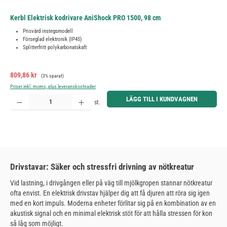
Kerbl Elektrisk kodrivare AniShock PRO 1500, 98 cm
Prisvärd instegsmodell
Förseglad elektronik (IP45)
Splitterfritt polykarbonatskaft
Försäljningspris:
Ordinarie pris:
809,86 kr
(3% sparat)
Priser inkl. moms, plus leveranskostnader
Produktkvantitet: Ange önskat belopp eller använd knapparna för att öka eller minska kvantiteten.
LÄGG TILL I KUNDVAGNEN
st.
Drivstavar: Säker och stressfri drivning av nötkreatur
Vid lastning, i drivgången eller på väg till mjölkgropen stannar nötkreatur
ofta envist. En elektrisk drivstav hjälper dig att få djuren att röra sig igen
med en kort impuls. Moderna enheter förlitar sig på en kombination av en
akustisk signal och en minimal elektrisk stöt för att hålla stressen för kon
så låg som möjligt.