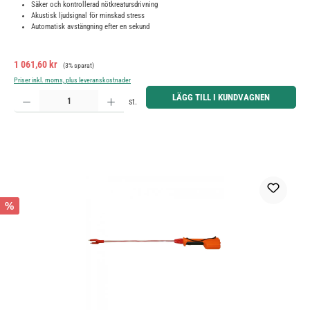
Säker och kontrollerad nötkreatursdrivning
Akustisk ljudsignal för minskad stress
Automatisk avstängning efter en sekund
Försäljningspris:
Ordinarie pris:
1 061,60 kr
(3% sparat)
Priser inkl. moms, plus leveranskostnader
Produktkvantitet: Ange önskat belopp eller använd knapparna för att öka eller minska kvantiteten.
LÄGG TILL I KUNDVAGNEN
st.
%