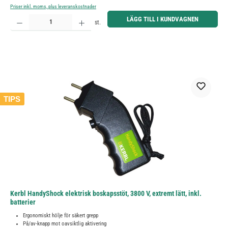
Priser inkl. moms, plus leveranskostnader
Produktkvantitet: Ange önskat belopp eller använd knapparna för att öka eller minska kvantiteten.
LÄGG TILL I KUNDVAGNEN
st.
TIPS
Kerbl HandyShock elektrisk boskapsstöt, 3800 V, extremt lätt, inkl.
batterier
Ergonomiskt hölje för säkert grepp
På/av-knapp mot oavsiktlig aktivering