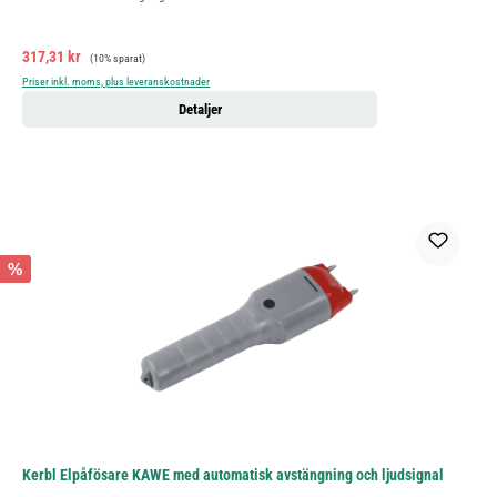
Försäljningspris:
Ordinarie pris:
317,31 kr
(10% sparat)
Priser inkl. moms, plus leveranskostnader
Detaljer
%
Kerbl Elpåfösare KAWE med automatisk avstängning och ljudsignal