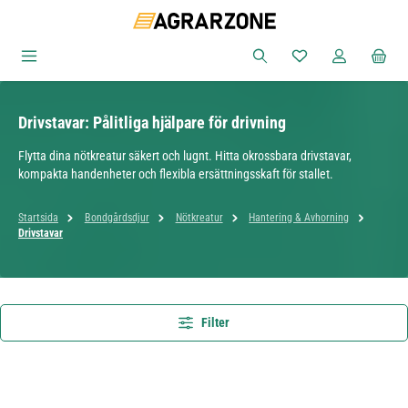
Hoppa till huvudinnehåll
Du har 0 objekt i ön
Drivstavar: Pålitliga hjälpare för drivning
Flytta dina nötkreatur säkert och lugnt. Hitta okrossbara drivstavar,
kompakta handenheter och flexibla ersättningsskaft för stallet.
Startsida
Bondgårdsdjur
Nötkreatur
Hantering & Avhorning
Drivstavar
Filter