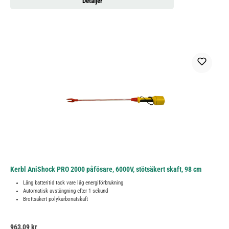
Detaljer
Kerbl AniShock PRO 2000 påfösare, 6000V, stötsäkert skaft, 98 cm
Lång batteritid tack vare låg energiförbrukning
Automatisk avstängning efter 1 sekund
Brottsäkert polykarbonatskaft
Ordinarie pris:
963,09 kr