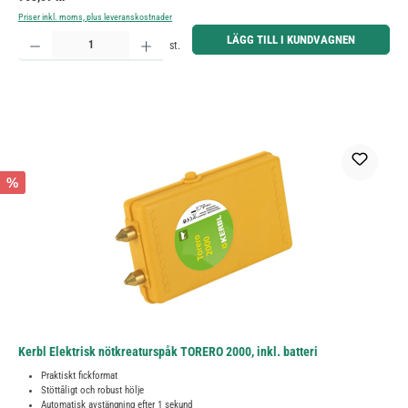
Priser inkl. moms, plus leveranskostnader
Produktkvantitet: Ange önskat belopp eller använd knapparna för att öka eller minska kvantiteten.
LÄGG TILL I KUNDVAGNEN
st.
%
Kerbl Elektrisk nötkreaturspåk TORERO 2000, inkl. batteri
Praktiskt fickformat
Stöttåligt och robust hölje
Automatisk avstängning efter 1 sekund