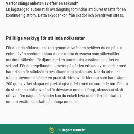
Varför stängs enheten av efter en sekund?
En lagstadgad automatisk avstängning förhindrar att djuret utsätts för en
kontinuerlig ström. Detta skyddar kon från skador och överdriven stress.
Pålitliga verktyg för att leda nötkreatur
För att leda nötkreatur säkert genom drivgången behöver du en pålitlig
enhet. I vårt sortiment hittar du elektriska drivstavar som säkerställer
maximal säkerhet för djuret med en automatisk avstängning efter en
sekund. För det regelbundna arbetet på gården erbjuder vi modeller med
batteri som är stänksäkra och tätade mot stallsmuts. När du arbetar i
trånga utrymmen hjälper en praktisk drivstav i fickformat som bara väger
200 gram, vilket skapar en psykologisk effekt med en surrande ton. För att
du ska kunna hålla avstånd är drivstavar med ett långt, okrossbart skaft
rätt val. Om något går sönder kan du enkelt byta ut det flexibla skaftet
mot ett ersättningsskaft på många modeller.
30 dagars returrätt