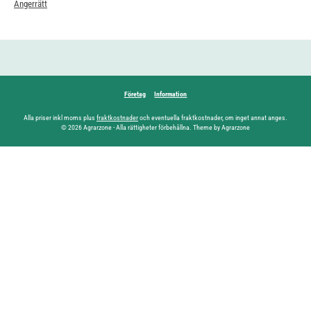
Ångerrätt
Företag
Information
Alla priser inkl moms plus
fraktkostnader
och eventuella fraktkostnader, om inget annat anges.
© 2026 Agrarzone - Alla rättigheter förbehållna. Theme by Agrarzone