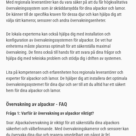
Med regionala leverantörer kan du vara säker på att du får högkvalitativa
övervakningssystem som är skräddarsydda för dina alpackor och lamor.
De känner till de specifika kraven för dessa djur och kan hjälpa dig att
välja rätt kameror, sensorer och andra övervakningsenheter.
De lokala experterna kan också hjälpa dig med installation och
konfiguration av övervakningssystemen för alpackor. De vet hur
enheterna måste placeras optimalt för att säkerställa maximal
övervakning. De finns också till hands för att svara på dina frågor och
hjälpa dig med tekniska problem och stödja dig i driften av systemen.
Lita på kompetensen och erfarenheten hos regionala leverantörer och
experter för alpackor och lamor. De hjälper dig att installera det optimala
övervakningssystemet för dina djur och ser till att du alltid har ett säkert
hem för dina alpackor och lamor.
Övervakning av alpackor - FAQ
Fråga 1: Varför är övervakning av alpackor viktigt?
Svar: Alpackaövervakning är viktigt för att säkerställa dina alpackors
säkerhet och välbefinnande. Med övervakningskameror och sensorer kan
du övervaka dina djur och reagera omedelbart om något är fel.