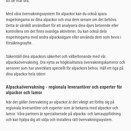
att de mår bra.
Med våra övervakningssystem för alpackor kan du också spara
inspelningarna av dina alpackor och visa dem senare om det behövs.
Detta är särskilt användbart för att analysera dina djurs beteende eller
kontrollera om det finns ovanliga aktiviteter. Du kan också dela
inspelningarna med andra alpackaägare eller använda dem som bevis i
försäkringssyfte.
Säkerställ dina alpackors säkerhet och välbefinnande med vår
alpackaövervakning. Dra nytta av högkvalitativa övervakningskameror och
sensorer som har utvecklats speciellt för alpackors behov. Håll ett öga på
dina alpackor hela tiden!
Alpackaövervakning - regionala leverantörer och experter för
alpackor och lamor
När det gäller övervakning av alpackor är det viktigt att förlita sig på
regionala leverantörer och experter som är bekanta med alpackor och
lamor. Våra partners är specialiserade på alpacka- och lamauppfödning
och kan hjälpa dig att välja och installera rätt övervakningssystem.