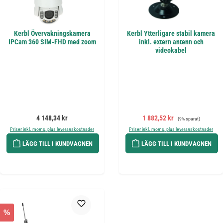
Kerbl Övervakningskamera
Kerbl Ytterligare stabil kamera
IPCam 360 SIM-FHD med zoom
inkl. extern antenn och
videokabel
Ordinarie pris:
Försäljningspris:
Ordinarie pris:
4 148,34 kr
1 882,52 kr
(9% sparat)
Priser inkl. moms, plus leveranskostnader
Priser inkl. moms, plus leveranskostnader
LÄGG TILL I KUNDVAGNEN
LÄGG TILL I KUNDVAGNEN
%