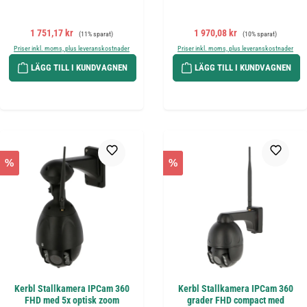
Försäljningspris:
Ordinarie pris:
Försäljningspris:
Ordinarie pris:
1 751,17 kr
1 970,08 kr
(11% sparat)
(10% sparat)
Priser inkl. moms, plus leveranskostnader
Priser inkl. moms, plus leveranskostnader
LÄGG TILL I KUNDVAGNEN
LÄGG TILL I KUNDVAGNEN
%
%
Kerbl Stallkamera IPCam 360
Kerbl Stallkamera IPCam 360
FHD med 5x optisk zoom
grader FHD compact med