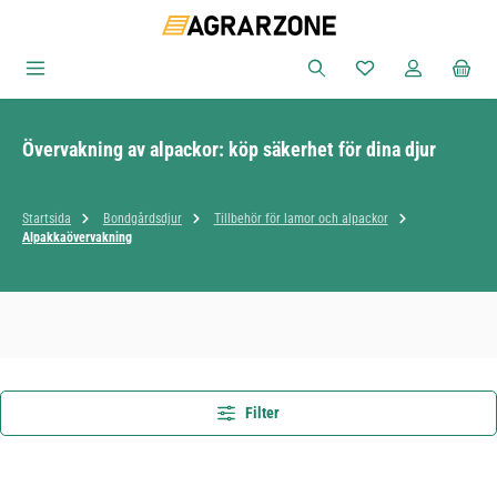
Hoppa till huvudinnehåll
Du har 0 objekt i ön
Övervakning av alpackor: köp säkerhet för dina djur
Startsida
Bondgårdsdjur
Tillbehör för lamor och alpackor
Alpakkaövervakning
Filter