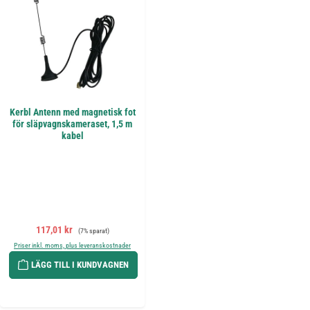
Kerbl Antenn med magnetisk fot
för släpvagnskameraset, 1,5 m
kabel
Försäljningspris:
Ordinarie pris:
117,01 kr
(7% sparat)
Priser inkl. moms, plus leveranskostnader
LÄGG TILL I KUNDVAGNEN