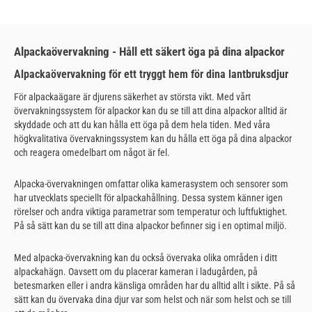
Alpackaövervakning - Håll ett säkert öga på dina alpackor
Alpackaövervakning för ett tryggt hem för dina lantbruksdjur
För alpackaägare är djurens säkerhet av största vikt. Med vårt
övervakningssystem för alpackor kan du se till att dina alpackor alltid är
skyddade och att du kan hålla ett öga på dem hela tiden. Med våra
högkvalitativa övervakningssystem kan du hålla ett öga på dina alpackor
och reagera omedelbart om något är fel.
Alpacka-övervakningen omfattar olika kamerasystem och sensorer som
har utvecklats speciellt för alpackahållning. Dessa system känner igen
rörelser och andra viktiga parametrar som temperatur och luftfuktighet.
På så sätt kan du se till att dina alpackor befinner sig i en optimal miljö.
Med alpacka-övervakning kan du också övervaka olika områden i ditt
alpackahägn. Oavsett om du placerar kameran i ladugården, på
betesmarken eller i andra känsliga områden har du alltid allt i sikte. På så
sätt kan du övervaka dina djur var som helst och när som helst och se till