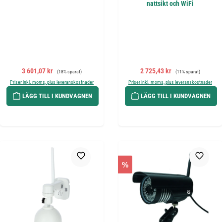
nattsikt och WiFi
Försäljningspris:
Ordinarie pris:
Försäljningspris:
Ordinarie pris:
3 601,07 kr
2 725,43 kr
(18% sparat)
(11% sparat)
Priser inkl. moms, plus leveranskostnader
Priser inkl. moms, plus leveranskostnader
LÄGG TILL I KUNDVAGNEN
LÄGG TILL I KUNDVAGNEN
%