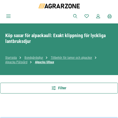
Hoppa till huvudinnehåll
Du har 0 objekt i ön
Köp saxar för alpackaull: Exakt klippning för lyckliga
lantbruksdjur
Startsida
Bondgårdsdjur
Tillbehör för lamor och alpackor
Alpacka Pälsvård
Alpacka Ullsax
Filter