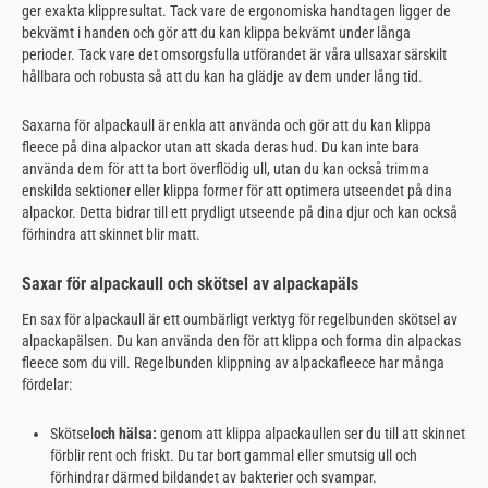
ger exakta klippresultat. Tack vare de ergonomiska handtagen ligger de
bekvämt i handen och gör att du kan klippa bekvämt under långa
perioder. Tack vare det omsorgsfulla utförandet är våra ullsaxar särskilt
hållbara och robusta så att du kan ha glädje av dem under lång tid.
Saxarna för alpackaull är enkla att använda och gör att du kan klippa
fleece på dina alpackor utan att skada deras hud. Du kan inte bara
använda dem för att ta bort överflödig ull, utan du kan också trimma
enskilda sektioner eller klippa former för att optimera utseendet på dina
alpackor. Detta bidrar till ett prydligt utseende på dina djur och kan också
förhindra att skinnet blir matt.
Saxar för alpackaull och skötsel av alpackapäls
En sax för alpackaull är ett oumbärligt verktyg för regelbunden skötsel av
alpackapälsen. Du kan använda den för att klippa och forma din alpackas
fleece som du vill. Regelbunden klippning av alpackafleece har många
fördelar:
Skötsel
och hälsa:
genom att klippa alpackaullen ser du till att skinnet
förblir rent och friskt. Du tar bort gammal eller smutsig ull och
förhindrar därmed bildandet av bakterier och svampar.