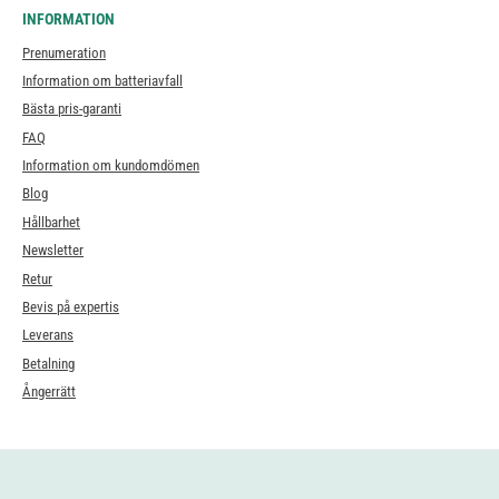
INFORMATION
Prenumeration
Information om batteriavfall
Bästa pris-garanti
FAQ
Information om kundomdömen
Blog
Hållbarhet
Newsletter
Retur
Bevis på expertis
Leverans
Betalning
Ångerrätt