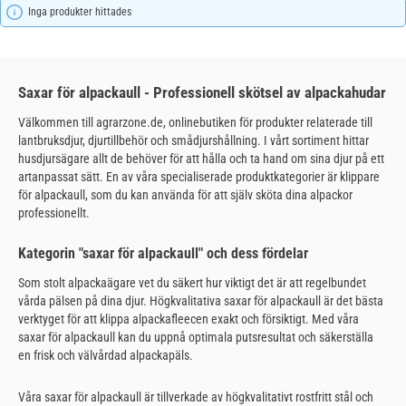
Inga produkter hittades
Saxar för alpackaull - Professionell skötsel av alpackahudar
Välkommen till agrarzone.de, onlinebutiken för produkter relaterade till
lantbruksdjur, djurtillbehör och smådjurshållning. I vårt sortiment hittar
husdjursägare allt de behöver för att hålla och ta hand om sina djur på ett
artanpassat sätt. En av våra specialiserade produktkategorier är klippare
för alpackaull, som du kan använda för att själv sköta dina alpackor
professionellt.
Kategorin "saxar för alpackaull" och dess fördelar
Som stolt alpackaägare vet du säkert hur viktigt det är att regelbundet
vårda pälsen på dina djur. Högkvalitativa saxar för alpackaull är det bästa
verktyget för att klippa alpackafleecen exakt och försiktigt. Med våra
saxar för alpackaull kan du uppnå optimala putsresultat och säkerställa
en frisk och välvårdad alpackapäls.
Våra saxar för alpackaull är tillverkade av högkvalitativt rostfritt stål och