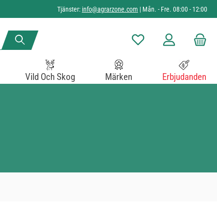
Tjänster:
info@agrarzone.com
| Mån. - Fre. 08:00 - 12:00
Du har 0 objekt i önskelista
Vild Och Skog
Märken
Erbjudanden