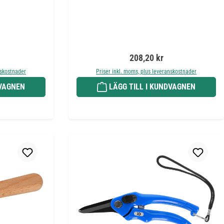
is:
Ordinarie pris:
208,20 kr
nskostnader
Priser inkl. moms, plus leveranskostnader
DVAGNEN
LÄGG TILL I KUNDVAGNEN