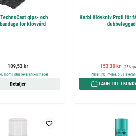
 TechnoCast gips- och
Kerbl Klövkniv Profi för få
bandage för klövvård
dubbeleggad
Ordinarie pris:
Försäljningspris:
Ordinarie
109,53 kr
153,38 kr
(13% sp
nkl. moms, plus leveranskostnader
Priser inkl. moms, plus levera
Detaljer
LÄGG TILL I KUN