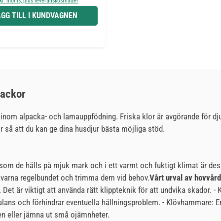
nkl. moms, plus leveranskostnader
GG TILL I KUNDVAGNEN
packor
 inom alpacka- och lamauppfödning. Friska klor är avgörande för dju
or så att du kan ge dina husdjur bästa möjliga stöd.
m de hålls på mjuk mark och i ett varmt och fuktigt klimat är dessa
klövarna regelbundet och trimma dem vid behov.
Vårt urval av hovvård
et är viktigt att använda rätt klippteknik för att undvika skador. - 
 balans och förhindrar eventuella hållningsproblem. - Klövhammare: 
gen eller jämna ut små ojämnheter.