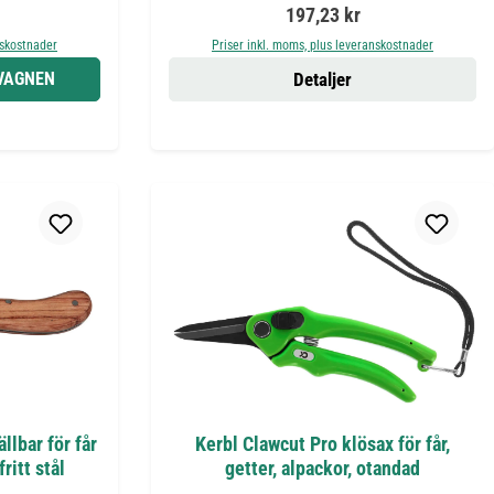
is:
Ordinarie pris:
197,23 kr
nskostnader
Priser inkl. moms, plus leveranskostnader
DVAGNEN
Detaljer
llbar för får
Kerbl Clawcut Pro klösax för får,
fritt stål
getter, alpackor, otandad