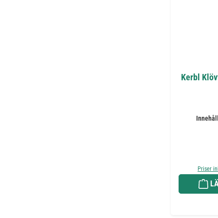
Kerbl Klö
Innehål
Priser i
LÄ