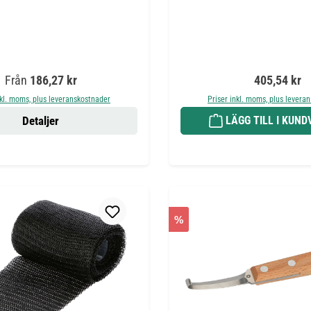
Ordinarie pris:
Ordinarie pr
Från
186,27 kr
405,54 kr
nkl. moms, plus leveranskostnader
Priser inkl. moms, plus levera
Detaljer
LÄGG TILL I KUN
%