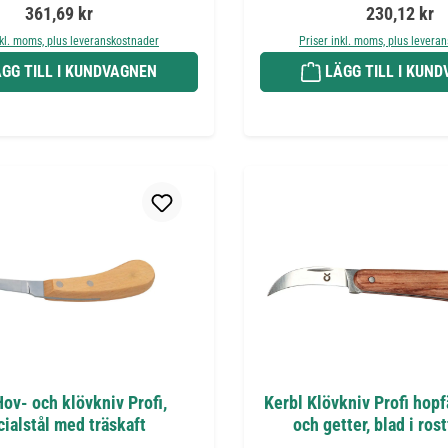
Ordinarie pris:
Ordinarie pr
361,69 kr
230,12 kr
nkl. moms, plus leveranskostnader
Priser inkl. moms, plus levera
GG TILL I KUNDVAGNEN
LÄGG TILL I KUN
Hov- och klövkniv Profi,
Kerbl Klövkniv Profi hopfä
cialstål med träskaft
och getter, blad i rost