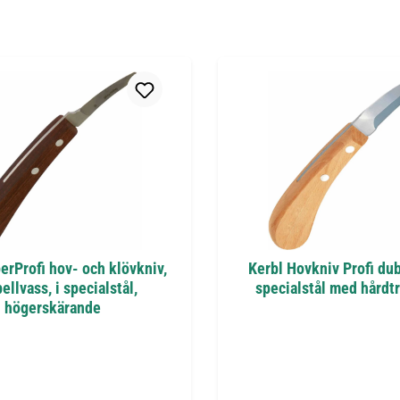
erProfi hov- och klövkniv,
Kerbl Hovkniv Profi du
ellvass, i specialstål,
specialstål med hårdt
högerskärande