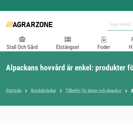
pa till huvudinnehåll
Hoppa till sökning
Hoppa till huvudnavigering
Stall Och Gård
Elstängsel
Foder
H
Alpackans hovvård är enkel: produkter fö
Startsida
Bondgårdsdjur
Tillbehör för lamor och alpackor
A