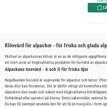
Priser i
LÄ
Klövvård för alpackor - för friska och glada al
Skötsel av alpackornas klövar är en av de viktigaste uppgifterna
ett stort urval av högkvalitativa produkter för hovvård av alpack
Alpackans hovvård - A och O för friska djur
Regelbunden hovvård är avgörande för alpackor och lamor. Efterso
deras klor kan försämras. Det är därför viktigt att kontrollera 
alpackors klor exakt och säkert med högkvalitativa klövklippare. D
förhårdnad eller sprickor på klorna. Detta säkerställer optimal
Du kan till exempel använda den för att få en trasig klo i form i