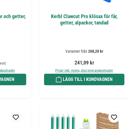
r och getter,
Kerbl Clawcut Pro klösax för får,
getter, alpackor, tandad
Varianter från
208,20 kr
 pris:
Ordinarie pris:
241,09 kr
arat)
nskostnader
Priser inkl. moms, plus leveranskostnader
DVAGNEN
LÄGG TILL I KUNDVAGNEN