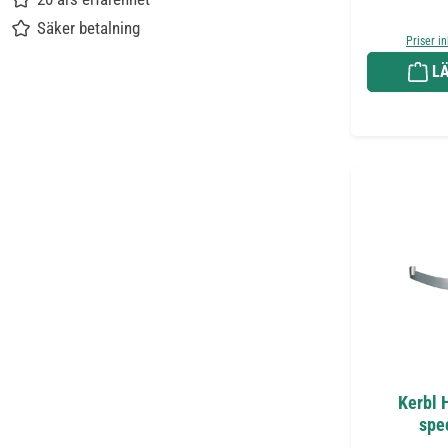
Säker betalning
Priser i
LÄ
Kerbl 
spe