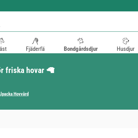
äst
Fjäderfä
Bondgårdsdjur
Husdjur
r friska hovar 🦙
lpacka Hovvård