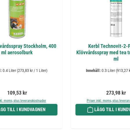
vvårdsspray Stockholm, 400
Kerbl Technovit-2-
ml aerosolburk
Klövvårdsspray med tea tr
ml
l:
0.4 Liter
(273,83 kr / 1 Liter)
Innehåll:
0.3 Liter
(913,27 k
Ordinarie pris:
Ordinarie pr
109,53 kr
273,98 kr
nkl. moms, plus leveranskostnader
Priser inkl. moms, plus levera
GG TILL I KUNDVAGNEN
LÄGG TILL I KUN