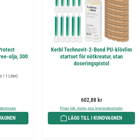
Protect
Kerbl Technovit-2-Bond PU-klövlim
ee-olja, 300
startset för nötkreatur, utan
doseringspistol
r / 1 Liter)
is:
Ordinarie pris:
602,88 kr
nskostnader
Priser inkl. moms, plus leveranskostnader
DVAGNEN
LÄGG TILL I KUNDVAGNEN