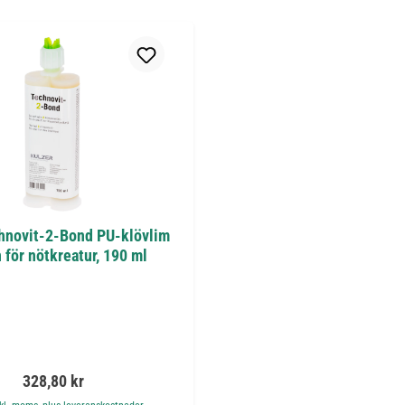
hnovit-2-Bond PU-klövlim
 för nötkreatur, 190 ml
Ordinarie pris:
328,80 kr