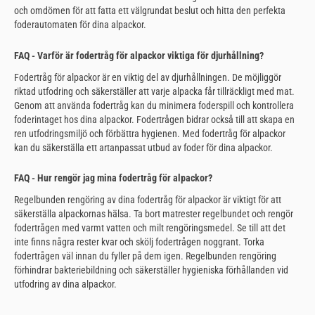
och omdömen för att fatta ett välgrundat beslut och hitta den perfekta
foderautomaten för dina alpackor.
FAQ - Varför är fodertråg för alpackor viktiga för djurhållning?
Fodertråg för alpackor är en viktig del av djurhållningen. De möjliggör
riktad utfodring och säkerställer att varje alpacka får tillräckligt med mat.
Genom att använda fodertråg kan du minimera foderspill och kontrollera
foderintaget hos dina alpackor. Fodertrågen bidrar också till att skapa en
ren utfodringsmiljö och förbättra hygienen. Med fodertråg för alpackor
kan du säkerställa ett artanpassat utbud av foder för dina alpackor.
FAQ - Hur rengör jag mina fodertråg för alpackor?
Regelbunden rengöring av dina fodertråg för alpackor är viktigt för att
säkerställa alpackornas hälsa. Ta bort matrester regelbundet och rengör
fodertrågen med varmt vatten och milt rengöringsmedel. Se till att det
inte finns några rester kvar och skölj fodertrågen noggrant. Torka
fodertrågen väl innan du fyller på dem igen. Regelbunden rengöring
förhindrar bakteriebildning och säkerställer hygieniska förhållanden vid
utfodring av dina alpackor.