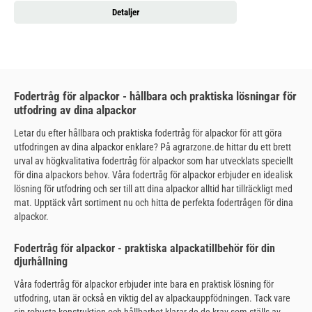
Detaljer
Fodertråg för alpackor - hållbara och praktiska lösningar för
utfodring av dina alpackor
Letar du efter hållbara och praktiska fodertråg för alpackor för att göra
utfodringen av dina alpackor enklare? På agrarzone.de hittar du ett brett
urval av högkvalitativa fodertråg för alpackor som har utvecklats speciellt
för dina alpackors behov. Våra fodertråg för alpackor erbjuder en idealisk
lösning för utfodring och ser till att dina alpackor alltid har tillräckligt med
mat. Upptäck vårt sortiment nu och hitta de perfekta fodertrågen för dina
alpackor.
Fodertråg för alpackor - praktiska alpackatillbehör för din
djurhållning
Våra fodertråg för alpackor erbjuder inte bara en praktisk lösning för
utfodring, utan är också en viktig del av alpackauppfödningen. Tack vare
sin robusta konstruktion och hållbarhet klarar de de krav som ställs av