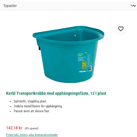
Kerbl Transportkrubba med upphängningsfäste, 12 l plast
Splitterfri, slagtålig plast
Stabila metallfästen för upphängning
Passar även att skruva fast
Försäljningspris:
Ordinarie pris:
142,18 kr
(8% sparat)
Priser inkl. moms, plus leveranskostnader