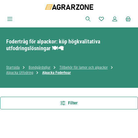
Hoppa till huvudinnehåll
Du har 0 objekt i ön
Fodertråg för alpackor: köp högkvalitativa
utfodringslösningar 🍽️🦙
Startsida
Bondgårdsdjur
Tillbehör för lamor och alpackor
Alpacka Utfodring
Alpacka Foderhoar
Filter