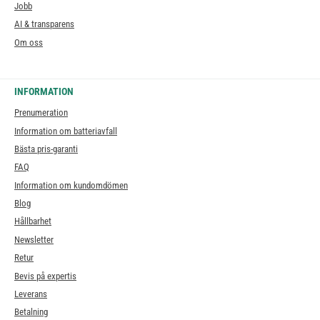
Jobb
AI & transparens
Om oss
INFORMATION
Prenumeration
Information om batteriavfall
Bästa pris-garanti
FAQ
Information om kundomdömen
Blog
Hållbarhet
Newsletter
Retur
Bevis på expertis
Leverans
Betalning