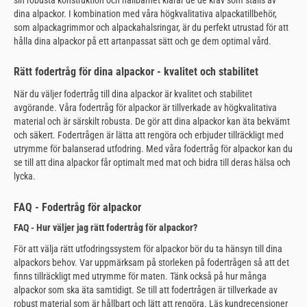
dina alpackor. I kombination med våra högkvalitativa alpackatillbehör,
som alpackagrimmor och alpackahalsringar, är du perfekt utrustad för att
hålla dina alpackor på ett artanpassat sätt och ge dem optimal vård.
Rätt fodertråg för dina alpackor - kvalitet och stabilitet
När du väljer fodertråg till dina alpackor är kvalitet och stabilitet
avgörande. Våra fodertråg för alpackor är tillverkade av högkvalitativa
material och är särskilt robusta. De gör att dina alpackor kan äta bekvämt
och säkert. Fodertrågen är lätta att rengöra och erbjuder tillräckligt med
utrymme för balanserad utfodring. Med våra fodertråg för alpackor kan du
se till att dina alpackor får optimalt med mat och bidra till deras hälsa och
lycka.
FAQ - Fodertråg för alpackor
FAQ - Hur väljer jag rätt fodertråg för alpackor?
För att välja rätt utfodringssystem för alpackor bör du ta hänsyn till dina
alpackors behov. Var uppmärksam på storleken på fodertrågen så att det
finns tillräckligt med utrymme för maten. Tänk också på hur många
alpackor som ska äta samtidigt. Se till att fodertrågen är tillverkade av
robust material som är hållbart och lätt att rengöra. Läs kundrecensioner