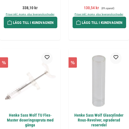
Ordinarie pris:
Försäljningspris:
Ordinarie pris:
338,10 kr
130,54 kr
(8% sparat)
Priser inkl. moms, plus leveranskostnader
Priser inkl. moms, plus leveranskostnader
LÄGG TILL I KUNDVAGNEN
LÄGG TILL I KUNDVAGNEN
%
%
Henke Sass Wolf TU Flex-
Henke Sass Wolf Glascylinder
Master doseringsspruta med
Roux-Revolver, ograderad
gänga
reservdel