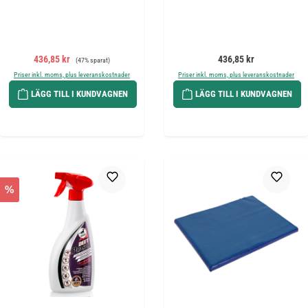
Försäljningspris:
Ordinarie pris:
Ordinarie pris:
436,85 kr
436,85 kr
(47% sparat)
Priser inkl. moms, plus leveranskostnader
Priser inkl. moms, plus leveranskostnader
LÄGG TILL I KUNDVAGNEN
LÄGG TILL I KUNDVAGNEN
%