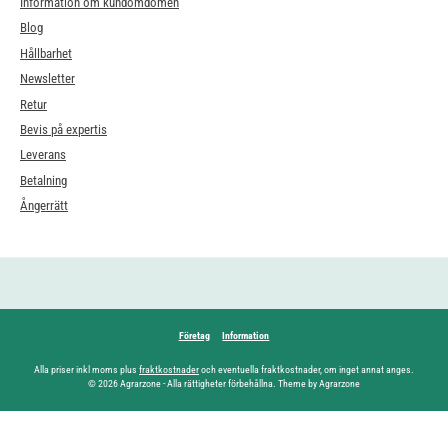
Information om kundomdömen
Blog
Hållbarhet
Newsletter
Retur
Bevis på expertis
Leverans
Betalning
Ångerrätt
Företag
Information
Alla priser inkl moms plus
fraktkostnader
och eventuella fraktkostnader, om inget annat anges.
© 2026 Agrarzone - Alla rättigheter förbehållna. Theme by Agrarzone