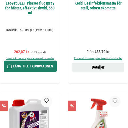
Leovet DEET Phaser flugspray
Kerbl Desinfektionsmatta för
för hästar, effektivt skydd, 550
stall, robust skomatta
ml
Innehåll:
0.55 Liter
(476,49 kr / 1 Liter)
Försäljningspris:
Ordinarie pris:
Ordinarie pris:
262,07 kr
Från
458,70 kr
(13% sparat)
Priser inkl. moms, plus leveranskostnader
Priser inkl. moms, plus leveranskostnader
LÄGG TILL I KUNDVAGNEN
Detaljer
%
%