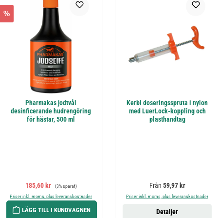
%
Pharmakas jodtvål
Kerbl doseringsspruta i nylon
desinficerande hudrengöring
med LuerLock-koppling och
för hästar, 500 ml
plasthandtag
Försäljningspris:
Ordinarie pris:
Ordinarie pris:
185,60 kr
Från
59,97 kr
(3% sparat)
Priser inkl. moms, plus leveranskostnader
Priser inkl. moms, plus leveranskostnader
LÄGG TILL I KUNDVAGNEN
Detaljer