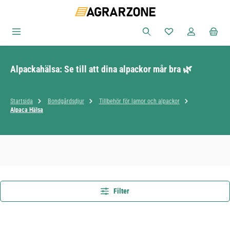
Hoppa till huvudinnehåll
Du har 0 objekt i ön
Alpackahälsa: Se till att dina alpackor mår bra 🌿
Startsida
Bondgårdsdjur
Tillbehör för lamor och alpackor
Alpaca Hälsa
Filter