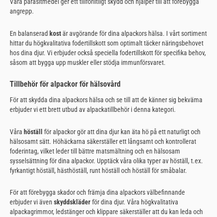
Våra parasitmedel ger ett tillförlitligt skydd och hjälper till att förebygga
angrepp.
En balanserad
kost
är avgörande för dina alpackors hälsa. I vårt sortiment
hittar du högkvalitativa fodertillskott som optimalt täcker näringsbehovet
hos dina djur. Vi erbjuder också speciella fodertillskott för specifika behov,
såsom att bygga upp muskler eller stödja immunförsvaret.
Tillbehör för alpackor för hälsovård
För att skydda dina alpackors hälsa och se till att de känner sig bekväma
erbjuder vi ett brett utbud av alpackatillbehör i denna kategori.
Våra
höställ
för alpackor gör att dina djur kan äta hö på ett naturligt och
hälsosamt sätt. Höhäckarna säkerställer ett långsamt och kontrollerat
foderintag, vilket leder till bättre matsmältning och en hälsosam
sysselsättning för dina alpackor. Upptäck våra olika typer av höställ, t.ex.
fyrkantigt höställ, hästhöställ, runt höställ och höställ för småbalar.
För att förebygga skador och främja dina alpackors välbefinnande
erbjuder vi även
skyddskläder
för dina djur. Våra högkvalitativa
alpackagrimmor, ledstänger och klippare säkerställer att du kan leda och