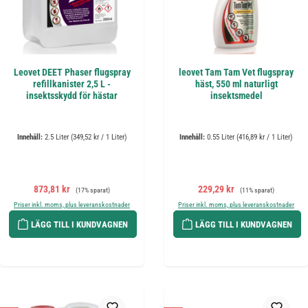
Leovet DEET Phaser flugspray
leovet Tam Tam Vet flugspray
refillkanister 2,5 L -
häst, 550 ml naturligt
insektsskydd för hästar
insektsmedel
Innehåll:
2.5 Liter
(349,52 kr / 1 Liter)
Innehåll:
0.55 Liter
(416,89 kr / 1 Liter)
Försäljningspris:
Ordinarie pris:
Försäljningspris:
Ordinarie pris:
873,81 kr
229,29 kr
(17% sparat)
(11% sparat)
Priser inkl. moms, plus leveranskostnader
Priser inkl. moms, plus leveranskostnader
LÄGG TILL I KUNDVAGNEN
LÄGG TILL I KUNDVAGNEN