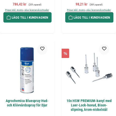
Försäljningspris:
Ordinarie pris:
Försäljningspris:
Ordinarie pris:
786,42 kr
98,21 kr
(20% sparat)
(36% sparat)
Priser inkl. moms, plus leveranskostnader
Priser inkl. moms, plus leveranskostnader
LÄGG TILL I KUNDVAGNEN
LÄGG TILL I KUNDVAGNEN
%
Agrochemica Bluespray Hud-
10x HSW PREMIUM-kanyl med
och Klövvårdsspray för Djur
Luer-Lock-huvud, Bison-
slipning, krom-nickelstål