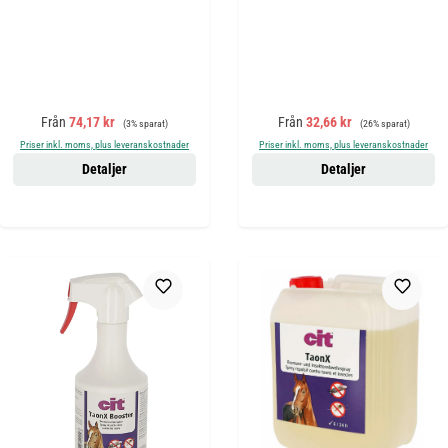
Försäljningspris:
Ordinarie pris:
Försäljningspris:
Ordinarie pris:
Från
74,17 kr
Från
32,66 kr
(3% sparat)
(26% sparat)
Priser inkl. moms, plus leveranskostnader
Priser inkl. moms, plus leveranskostnader
Detaljer
Detaljer