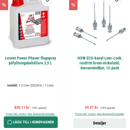
%
%
Leovet Power Phaser flugspray
HSW ECO-kanyl Luer-Lock,
påfyllningsbehållare 2,5 L
rostfritt krom-nickelstål,
återanvändbar, 12-pack
Innehåll:
2.5 Liter
(332,04 kr / 1 Liter)
Försäljningspris:
Ordinarie pris:
Försäljningspris:
Ordinarie pris:
830,11 kr
59,97 kr
(16% sparat)
(16% sparat)
Priser inkl. moms, plus leveranskostnader
Priser inkl. moms, plus leveranskostnader
LÄGG TILL I KUNDVAGNEN
Detaljer