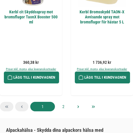
Kerbl cit Skyddsspray mot
Kerbl Bromsskydd TAON-X
bromsflugor TaonX Booster 500
Avvisande spray mot
ml
bromsflugor för hästar 5 L
Ordinarie pris:
Ordinarie pris:
360,38 kr
1 736,92 kr
Priser inkl. moms, plus leveranskostnader
Priser inkl. moms, plus leveranskostnader
LÄGG TILL I KUNDVAGNEN
LÄGG TILL I KUNDVAGNEN
Sida
Sida
1
2
Alpackahälsa - Skydda dina alpackors hälsa med