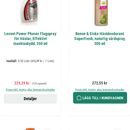
Leovet Power Phaser Flugspray
Bense & Eicke Hästdeodorant
för Hästar, Effektivt
Superfresh, naturlig vårdspray,
Insektsskydd, 550 ml
500 ml
Innehåll:
0.55 Liter
(416,89 kr / 1 Liter)
Försäljningspris:
Ordinarie pris:
Ordinarie pris:
229,29 kr
272,55 kr
(13% sparat)
Priser inkl. moms, plus leveranskostnader
Priser inkl. moms, plus leveranskostnader
LÄGG TILL I KUNDVAGNEN
Detaljer