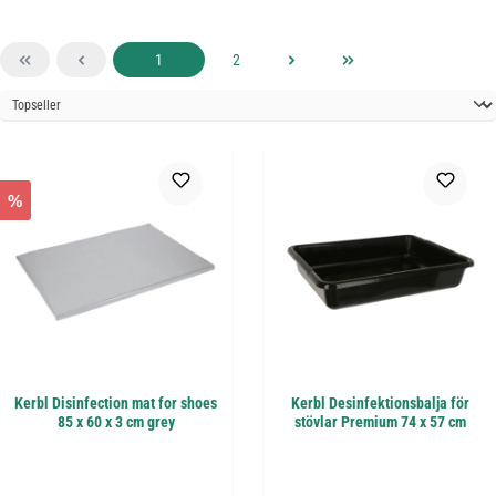
Sida
Sida
1
2
%
Kerbl Disinfection mat for shoes
Kerbl Desinfektionsbalja för
85 x 60 x 3 cm grey
stövlar Premium 74 x 57 cm