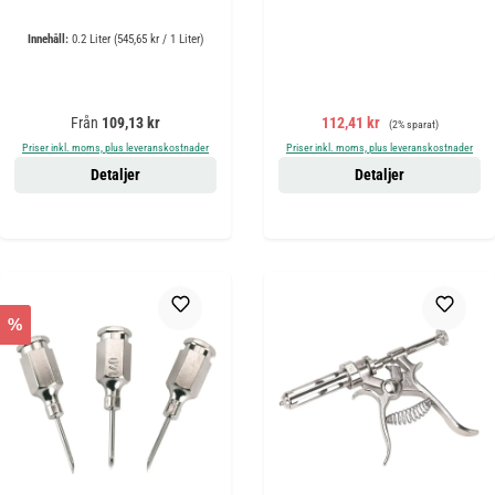
Innehåll:
0.2 Liter
(545,65 kr / 1 Liter)
Ordinarie pris:
Försäljningspris:
Ordinarie pris:
Från
109,13 kr
112,41 kr
(2% sparat)
Priser inkl. moms, plus leveranskostnader
Priser inkl. moms, plus leveranskostnader
Detaljer
Detaljer
%