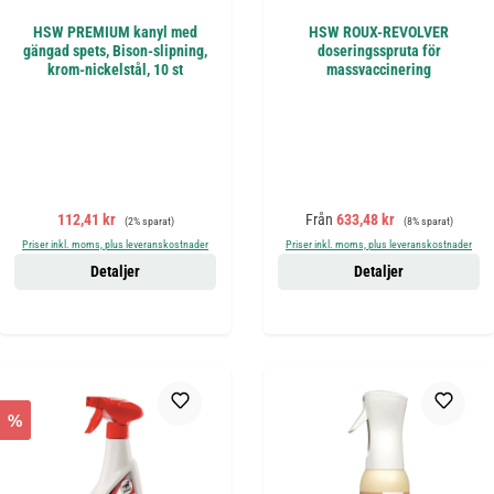
HSW PREMIUM kanyl med
HSW ROUX-REVOLVER
gängad spets, Bison-slipning,
doseringsspruta för
krom-nickelstål, 10 st
massvaccinering
Försäljningspris:
Ordinarie pris:
Försäljningspris:
Ordinarie pris:
112,41 kr
Från
633,48 kr
(2% sparat)
(8% sparat)
Priser inkl. moms, plus leveranskostnader
Priser inkl. moms, plus leveranskostnader
Detaljer
Detaljer
%