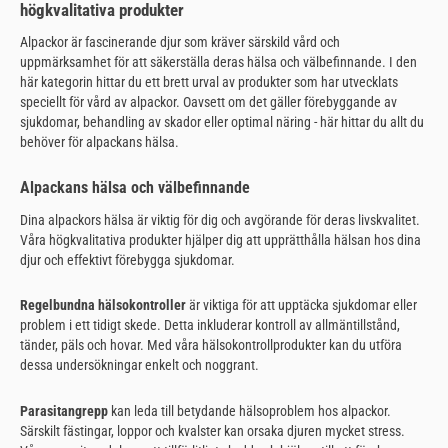
högkvalitativa produkter
Alpackor är fascinerande djur som kräver särskild vård och
uppmärksamhet för att säkerställa deras hälsa och välbefinnande. I den
här kategorin hittar du ett brett urval av produkter som har utvecklats
speciellt för vård av alpackor. Oavsett om det gäller förebyggande av
sjukdomar, behandling av skador eller optimal näring - här hittar du allt du
behöver för alpackans hälsa.
Alpackans hälsa och välbefinnande
Dina alpackors hälsa är viktig för dig och avgörande för deras livskvalitet.
Våra högkvalitativa produkter hjälper dig att upprätthålla hälsan hos dina
djur och effektivt förebygga sjukdomar.
Regelbundna hälsokontroller
är viktiga för att upptäcka sjukdomar eller
problem i ett tidigt skede. Detta inkluderar kontroll av allmäntillstånd,
tänder, päls och hovar. Med våra hälsokontrollprodukter kan du utföra
dessa undersökningar enkelt och noggrant.
Parasitangrepp
kan leda till betydande hälsoproblem hos alpackor.
Särskilt fästingar, loppor och kvalster kan orsaka djuren mycket stress.