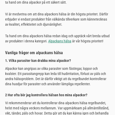
ta hand om dina alpackor på ett säkert sätt.
Vi är medvetna om att dina alpackors hälsa är din högsta prioritet. Därför
erbjuder vi endast produkter från välkända tillverkare som kännetecknas
av kvalitet, effektivitet och djurvänlighet.
Ta hand om dina alpackors hälsa redan idag och upptäck vårt breda utbud
av produkter i denna kategori.
Alpackans hälsa
är vår högsta prioritet!
Vanliga frågor om alpackans hälsa
1. Vilka parasiter kan drabba mina alpackor?
Alpackor kan angripas av olika parasiter som fästingar, loppor och
kvalster. Ett parasitangrepp kan leda till hudirritation, förlust av päls och
andra hälsoproblem. Det är därför viktigt att du regelbundet kontrollerar
dina husdjur för parasiter och använder lämpliga repellenter.
2 Hur ofta bör jag kontrollera hälsan hos mina alpackor?
Vi rekommenderar att du kontrollerar dina alpackors hälsa regelbundet,
helst med några veckors mellanrum. Var uppmärksam på allmäntillstånd,
vikt, tänder, päls och hovar. Detta gör att du kan känna igen och behandla