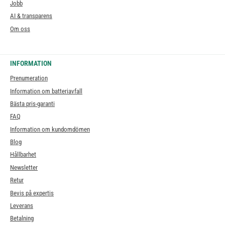
Jobb
AI & transparens
Om oss
INFORMATION
Prenumeration
Information om batteriavfall
Bästa pris-garanti
FAQ
Information om kundomdömen
Blog
Hållbarhet
Newsletter
Retur
Bevis på expertis
Leverans
Betalning