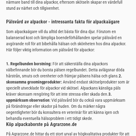
närmare band till dina alpackor, eftersom skötseln skapar en värdefull
stund av närhet och tillgivenhet.
Pälsvård av alpackor - intressanta fakta för alpackaägare
Som alpackaägare vill du alltid det bästa för dina djur. Förutom en
balanserad kost och lämpliga boendeförhållanden spelar pälsvård en
avgörande roll för att bibehålla hälsan och skönheten hos dina alpackor.
Här följer viktig information om pälsvård för alpackor:
1. Regelbunden borstning:
För att säkerställa dina alpackors
välbefinnande bör du borsta pälsen regelbundet. Detta avlägsnar döda
hårstrån, smuts och orenheter och främjar pälsens hälsa och glans.
2.
skonsamma groomingprodukter:
Använd endast skötselprodukter som är
speciellt utvecklade för alpackor vid skötsel. Alpackans känsliga päls
kräver skonsam rengöring för att inte stressa eller skada den.
3.
uppmärksam observation
: Vid pälsvård bör du också vara uppmärksam
på förändringar eller skador på huden. Om du märker några
oegentligheter bör du konsultera en veterinär för att känna igen och
behandla eventuella hälsoproblem i ett tidigt skede.
Köp alpackaborste på Agrarzone.de
På Agrarzone.de hittar du ett stort urval av högkvalitativa produkter för att