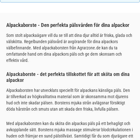
Alpackaborste - Den perfekta pälsvården för dina alpackor
Som stolt alpackaägare vill du se till att dina djur alltid är friska, glada och
välskötta. Regelbunden pälsvård är avgörande för dina alpackors
välbefinnande. Med alpackaborsten från Agrarzone.de kan du ta
omfattande hand om dina alpackors päls och ge dem skonsam och
effektiv vård.
Alpackaborste - det perfekta tillskottet för att sköta om dina
alpackor
Alpackaborsten har utvecklats speciellt för alpackans känsliga päls. Den
är tillverkad av högkvalitativa material som är skonsamma mot djurens
hud och inte skadar pälsen. Borstens mjuka strån avlägsnar försiktigt
döda hårstrån och smuts utan att skada den friska, livfulla pälsen.
Med alpackaborsten kan du sköta din alpackas päls på ett behagligt och
avkopplande sätt. Borstens mjuka massage stimulerar blodcirkulationen i
huden och främjar en sund pälstillväxt. Samtidigt får du som djurägare ett