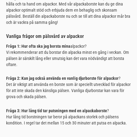
hålla och ta hand om alpackor. Med vår alpackaborste kan du ge dina
alpackor optimalt stöd och erbjuda dem en behaglig och skonsam
pälsvård. Beställ din alpackaborste nu och se till att dina alpackor mår bra
och är vackra på samma gång!
Vanliga frågor om pälsvård av alpackor
Fråga 1: Hur ofta ska jag borsta mina
alpackor?
Vi rekommenderar att du borstar din alpacka minst en gång i veckan. Om
pälsen är särskilt lång eller smutsig kan det vara nödvändigt att borsta
oftare.
Fråga 2: Kan jag också använda en vanlig djurborste för alpackor
?
Det är viktigt att använda en borste som är speciellt utvecklad för alpackor
för att inte skada den känsliga pälsen. Vanliga djurborstar kan vara för
grova och skada pälsen.
Fråga 3: Hur lång tid tar putsningen med en alpackaborste
?
Hur lång tid borstningen tar beror på alpackans storlek och pälsens
kondition. I regel tar det mellan 15 och 30 minuter att putsa en alpacka.