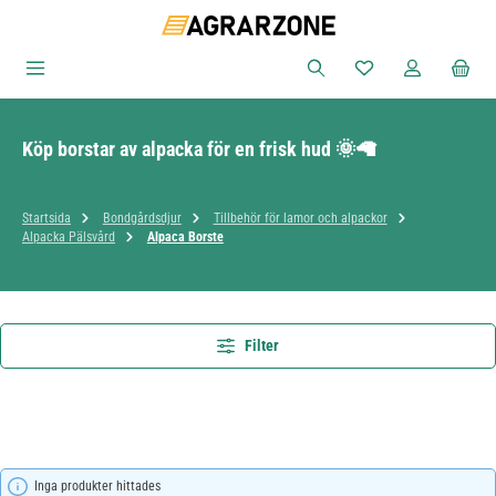
Hoppa till huvudinnehåll
Du har 0 objekt i ön
Köp borstar av alpacka för en frisk hud 🌞🦙
Startsida
Bondgårdsdjur
Tillbehör för lamor och alpackor
Alpacka Pälsvård
Alpaca Borste
Filter
Inga produkter hittades