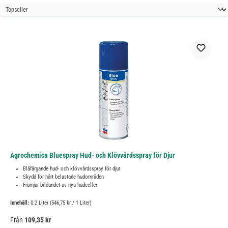
Agrochemica Bluespray Hud- och Klövvårdsspray för Djur
Blåfärgande hud- och klövvårdsspray för djur
Skydd för hårt belastade hudområden
Främjar bildandet av nya hudceller
Innehåll:
0.2 Liter
(546,75 kr / 1 Liter)
Ordinarie pris:
Från
109,35 kr