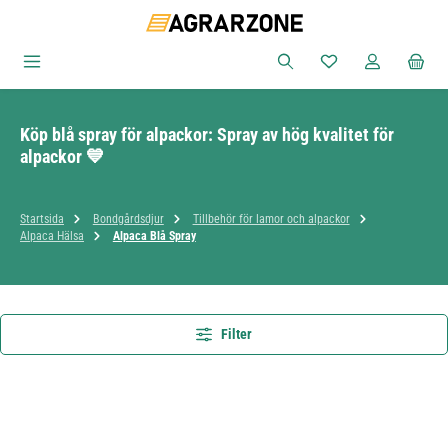
Hoppa till huvudinnehåll
Du har 0 objekt i ön
Köp blå spray för alpackor: Spray av hög kvalitet för
alpackor 💙
Startsida
Bondgårdsdjur
Tillbehör för lamor och alpackor
Alpaca Hälsa
Alpaca Blå Spray
Filter