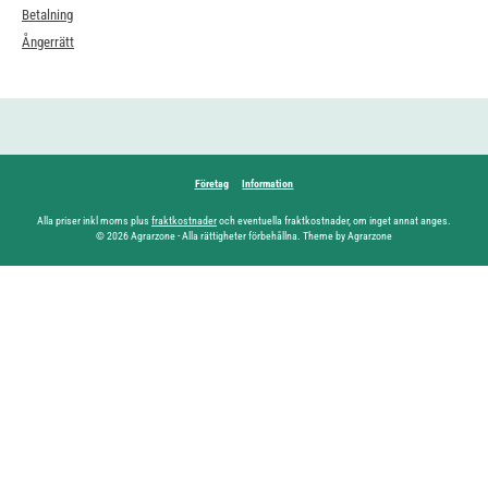
Betalning
Ångerrätt
Företag
Information
Alla priser inkl moms plus
fraktkostnader
och eventuella fraktkostnader, om inget annat anges.
© 2026 Agrarzone - Alla rättigheter förbehållna. Theme by Agrarzone