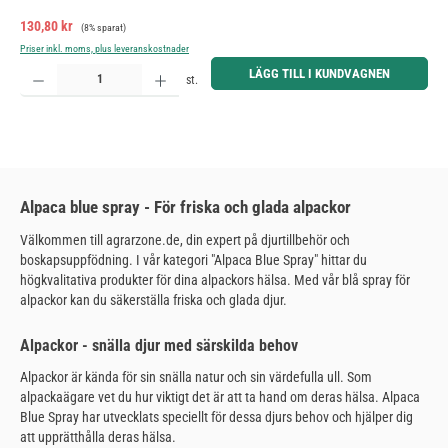
Försäljningspris:
Ordinarie pris:
130,80 kr
(8% sparat)
Priser inkl. moms, plus leveranskostnader
Produktkvantitet: Ange önskat belopp eller använd knapparna för att öka eller minska kvantiteten.
LÄGG TILL I KUNDVAGNEN
st.
Alpaca blue spray - För friska och glada alpackor
Välkommen till agrarzone.de, din expert på djurtillbehör och
boskapsuppfödning. I vår kategori "Alpaca Blue Spray" hittar du
högkvalitativa produkter för dina alpackors hälsa. Med vår blå spray för
alpackor kan du säkerställa friska och glada djur.
Alpackor - snälla djur med särskilda behov
Alpackor är kända för sin snälla natur och sin värdefulla ull. Som
alpackaägare vet du hur viktigt det är att ta hand om deras hälsa. Alpaca
Blue Spray har utvecklats speciellt för dessa djurs behov och hjälper dig
att upprätthålla deras hälsa.