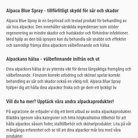
Alpaca Blue Spray - tillförlitligt skydd för sår och skador
Alpaca Blue Spray är en beprövad och testad produkt för behandling av
sår hos alpackor. Den innehåller särskilda ingredienser som stöder
regenerering av mindre skador och hudskador och förhindrar infektioner.
Med hjälp av den blå sprayen kan du behandla sår snabbt och effektivt
och samtidigt främja dina alpackors välbefinnande och hälsa.
Alpackans hälsa - välbefinnande inifrån och ut
Dina alpackors hälsa är av yttersta vikt för deras långsiktiga framgång och
välbefinnande. Förutom korrekt utfodring och skötsel spelar korrekt
behandling av sår och skador också en viktig roll. Alpaca Blue Spray
hjälper dig att hålla dina alpackor friska och ge dem ett lyckligt liv.
Vill du ha mer? Upptäck våra andra alpackaprodukter!
På agrarzone.de erbjuder vi dig ett brett utbud av andra alpackaprodukter.
Bläddra igenom våra kategorier och hitta högkvalitativa tillbehör för att
hålla alpackor, såsom foder, stalltillbehör och skötselprodukter. Lita på vår
mångåriga erfarenhet och se till att dina alpackor mår bra med våra
produkter.