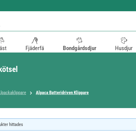
äst
Fjäderfä
Bondgårdsdjur
Husdjur
kötsel
lpackaklippare
Alpaca Batteridriven Klippare
ukter hittades