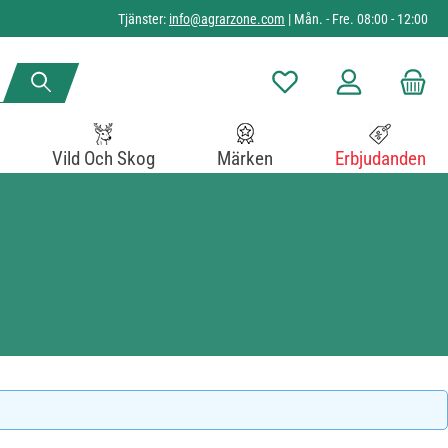
Tjänster:
info@agrarzone.com
| Mån. - Fre. 08:00 - 12:00
Du har 0 objekt i önskelista
Vild Och Skog
Märken
Erbjudanden