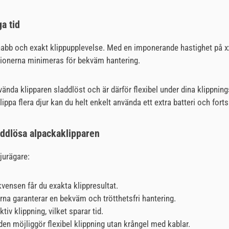
a tid
snabb och exakt klippupplevelse. Med en imponerande hastighet på xx 
ationerna minimeras för bekväm hantering.
da klipparen sladdlöst och är därför flexibel under dina klippningss
klippa flera djur kan du helt enkelt använda ett extra batteri och fort
addlösa alpackaklipparen
jurägare:
vensen får du exakta klippresultat.
na garanterar en bekväm och trötthetsfri hantering.
iv klippning, vilket sparar tid.
en möjliggör flexibel klippning utan krångel med kablar.