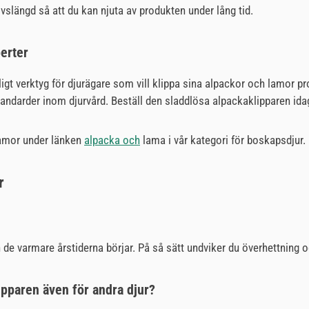
ivslängd så att du kan njuta av produkten under lång tid.
erter
gt verktyg för djurägare som vill klippa sina alpackor och lamor pro
ndarder inom djurvård. Beställ den sladdlösa alpackaklipparen ida
lamor under länken
alpacka och
lama i vår kategori för boskapsdjur.
r
n de varmare årstiderna börjar. På så sätt undviker du överhettni
ipparen även för andra djur?