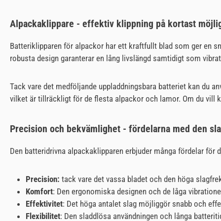
Alpackaklippare - effektiv klippning på kortast möjlig
Batteriklipparen för alpackor har ett kraftfullt blad som ger en 
robusta design garanterar en lång livslängd samtidigt som vibr
Tack vare det medföljande uppladdningsbara batteriet kan du använ
vilket är tillräckligt för de flesta alpackor och lamor. Om du vill 
Precision och bekvämlighet - fördelarna med den sl
Den batteridrivna alpackaklipparen erbjuder många fördelar för d
Precision:
tack vare det vassa bladet och den höga slagfrek
Komfort
: Den ergonomiska designen och de låga vibrationer
Effektivitet
: Det höga antalet slag möjliggör snabb och effekt
Flexibilitet
: Den sladdlösa användningen och långa batteritid