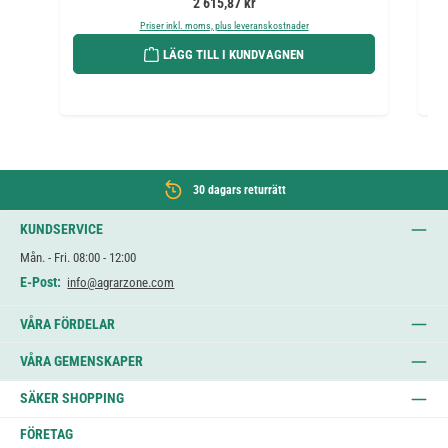
Ordinarie pris:
2 615,87 kr
Priser inkl. moms, plus leveranskostnader
LÄGG TILL I KUNDVAGNEN
30 dagars returrätt
KUNDSERVICE
Mån. - Fri. 08:00 - 12:00
E-Post:
info@agrarzone.com
VÅRA FÖRDELAR
VÅRA GEMENSKAPER
SÄKER SHOPPING
FÖRETAG