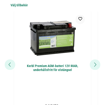
Hoppa över produktgalleri
Välj tillbehör
Kerbl Premium AGM-batteri 12V 88Ah,
AK
underhållsfritt för elstängsel