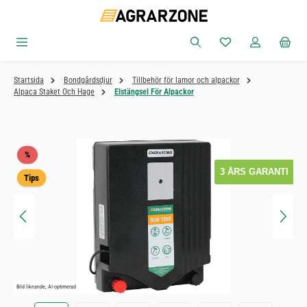
Hoppa till huvudinnehåll
Du har 0 objekt i ön
Startsida
Bondgårdsdjur
Tillbehör för lamor och alpackor
Alpaca Staket Och Hage
Elstängsel För Alpackor
Hoppa över bildgalleri
Rabatt
%
3 ÅRS GARANTI
Tips
Bild liknande, AI-optimerad