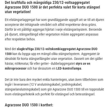
Det kraftfulla och mångsidiga 230/12-voltsaggregatet
Agrarzone DUO 1500 är det perfekta valet för korta stängsel
utan vegetation!
Ett elstängselaggregat har som grundläggande uppgift att se till att djuren
accepterar det inhägnade området och alltid respekterar dess gräns.
Därför är ett pålitligt aggregat hjärtat i varje elstängselsystem. Beroende
på djurart, stängsellängd eller vegetation måste aggregatet anpassas
efter respektive behov.
Med det
slagkraftiga 230/12-voltskombiaggregatet Agrarzone DUO
1500
kan du bygga upp en mängd olika stängselsystem. Aggregatet är
idealiskt för korta stängsellängder utan vegetation. Oavsett om det gäller
hästar, nötkreatur, får eller getter - dubbelaggregatet
styrs av en
mikroprocessor
och har dessutom en
LED-kontrollampa
.
Det är inte bara den mycket enkla hanteringen, utan även tillbehören som
ingår i leveransen (12 V anslutningskabel, jordningskabel,
stängselanslutningskabel) som gör Agrarzone DUO 1500 till en topprodukt
inom elstängselteknik och perfekt för elstängsel och betesstängsel.
Agrarzone DUO 1500 i korthet: