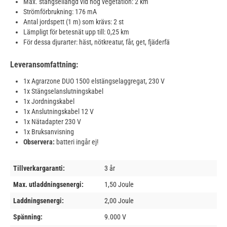
Max. stängsellängd vid hög vegetation: 2 km
Strömförbrukning: 176 mA
Antal jordspett (1 m) som krävs: 2 st
Lämpligt för betesnät upp till: 0,25 km
För dessa djurarter: häst, nötkreatur, får, get, fjäderfä
Leveransomfattning:
1x Agrarzone DUO 1500 elstängselaggregat, 230 V
1x Stängselanslutningskabel
1x Jordningskabel
1x Anslutningskabel 12 V
1x Nätadapter 230 V
1x Bruksanvisning
Observera:
batteri ingår ej!
Tillverkargaranti:
3 år
Max. utladdningsenergi:
1,50 Joule
Laddningsenergi:
2,00 Joule
Spänning:
9.000 V