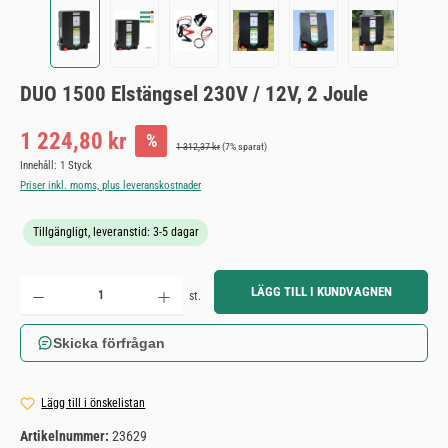
DUO 1500 Elstängsel 230V / 12V, 2 Joule
Försäljningspris:
1 224,80 kr
%
Ordinarie pris:
1 312,37 kr
(7% sparat)
Innehåll:
1 Styck
Priser inkl. moms, plus leveranskostnader
Tillgängligt, leveranstid: 3-5 dagar
Produktkvantitet: Ange önskat belopp eller använd knapparna för att öka eller minska kvantiteten.
LÄGG TILL I KUNDVAGNEN
st.
Skicka förfrågan
Lägg till i önskelistan
Artikelnummer:
23629