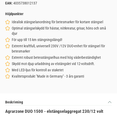
EAN:
4035738012137
Höjdpunkter
Idealisk stängselanordning för betesmarker för kortare stängsel
Optimal stängselskydd för hästar, nötkreatur, grisar, höns och små
djur
För upp till 15 km stängningslängd!
Extremt kraftfull, universell 230V /12V DUO-enhet för stängsel för
betesmarker
Extremt robust betesstängselhus med hög väderbeständighet
Skydd mot djup urladdning av elstängslet vid 12-voltsdrift.
Med LED-ljus för kontroll av staketet
Kvalitetsprodukt "Made in Germany" - 3 års garanti
Beskrivning
Agrarzone DUO 1500 - elstängselaggregat 230/12 volt