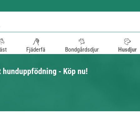
äst
Fjäderfä
Bondgårdsdjur
Husdjur
t hunduppfödning - Köp nu!