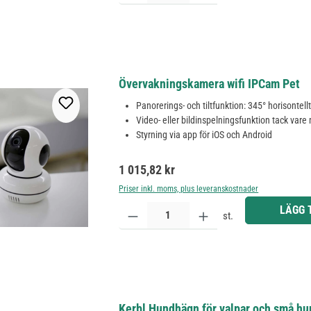
Övervakningskamera wifi IPCam Pet
Panorerings- och tiltfunktion: 345° horisontellt
Video- eller bildinspelningsfunktion tack vare
Styrning via app för iOS och Android
Ordinarie pris:
1 015,82 kr
Priser inkl. moms, plus leveranskostnader
Produktkvantitet: Ange önskat belopp eller använd 
LÄGG 
st.
Kerbl Hundhägn för valpar och små hu