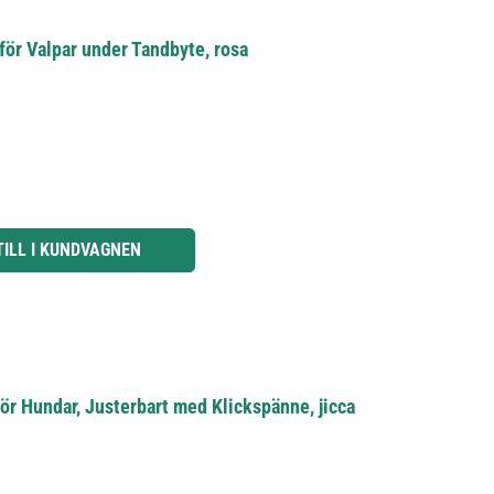
ör Valpar under Tandbyte, rosa
knapparna för att öka eller minska kvantiteten.
TILL I KUNDVAGNEN
ör Hundar, Justerbart med Klickspänne, jicca