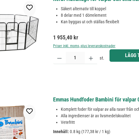
Säkert alternativ till koppel
8 delar med 1 dörrelement
Kan byggas ut och ställas flexibelt
Ordinarie pris:
1 955,40 kr
Priser inkl. moms, plus leveranskostnader
Produktkvantitet: Ange önskat belopp eller använd 
LÄGG 
st.
Emmas Hundfoder Bambini för valpar 
Komplett foder för valpar av alla raser från 
Alla ingredienser är av livsmedelskvalitet
Vetefritt
Innehåll:
0.8 kg
(177,38 kr / 1 kg)