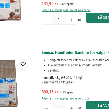
Försäljningspris:
Ordinarie pris:
141,90 kr
(32% sparat)
Priser inkl. moms, plus leveranskostnader
Produktkvantitet: Ange önskat belopp eller använd 
LÄGG 
st.
Emmas Hundfoder Bambini för valpar 
Komplett foder för valpar av alla raser från 
Alla ingredienser är av livsmedelskvalitet
Vetefritt
Innehåll:
4 kg
(98,29 kr / 1 kg)
Varianter från
141,90 kr
Försäljningspris:
Ordinarie pris:
393,15 kr
(13% sparat)
Priser inkl. moms, plus leveranskostnader
Produktkvantitet: Ange önskat belopp eller använd 
LÄGG 
st.