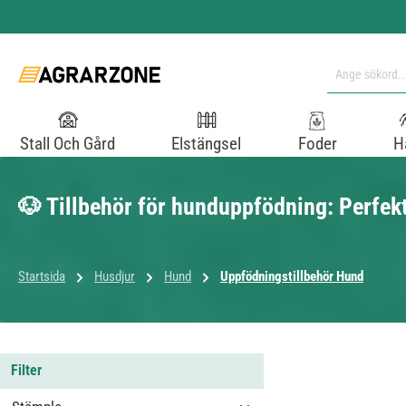
pa till huvudinnehåll
Hoppa till sökning
Hoppa till huvudnavigering
Stall Och Gård
Elstängsel
Foder
H
🐶 Tillbehör för hunduppfödning: Perfek
Startsida
Husdjur
Hund
Uppfödningstillbehör Hund
Filter