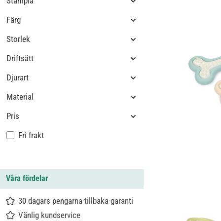
Stämpla
Färg
Storlek
Driftsätt
Djurart
Material
Pris
Lägg till filter: Fri frakt
Fri frakt
Våra fördelar
30 dagars pengarna-tillbaka-garanti
Vänlig kundservice