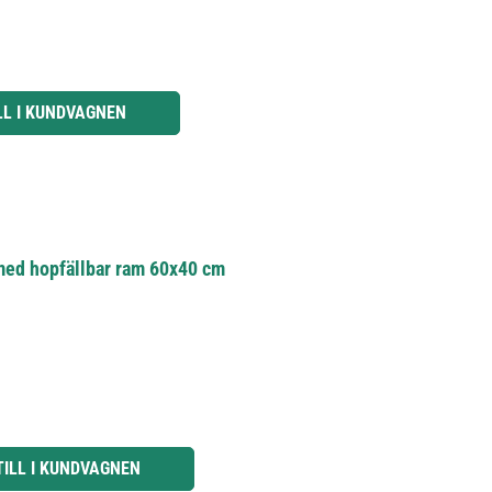
knapparna för att öka eller minska kvantiteten.
LL I KUNDVAGNEN
 med hopfällbar ram 60x40 cm
knapparna för att öka eller minska kvantiteten.
TILL I KUNDVAGNEN