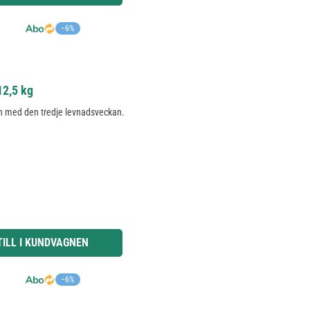
−6%
12,5 kg
och med den tredje levnadsveckan.
knapparna för att öka eller minska kvantiteten.
TILL I KUNDVAGNEN
−6%