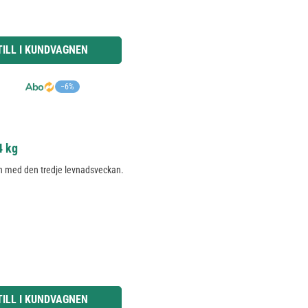
knapparna för att öka eller minska kvantiteten.
TILL I KUNDVAGNEN
−6%
4 kg
och med den tredje levnadsveckan.
knapparna för att öka eller minska kvantiteten.
TILL I KUNDVAGNEN