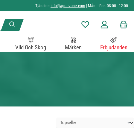
Tjänster:
info@agrarzone.com
| Mån. - Fre. 08:00 - 12:00
Du har 0 objekt i önskelista
Vild Och Skog
Märken
Erbjudanden