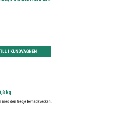
knapparna för att öka eller minska kvantiteten.
TILL I KUNDVAGNEN
0,8 kg
och med den tredje levnadsveckan.