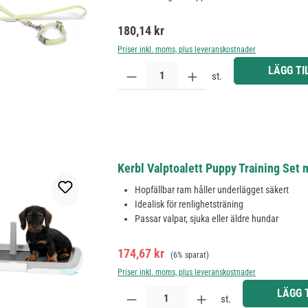
Ordinarie pris:
180,14 kr
Priser inkl. moms, plus leveranskostnader
Produktkvantitet: Ange önskat belopp eller använd 
LÄGG TI
st.
Kerbl Valptoalett Puppy Training Set
Hopfällbar ram håller underlägget säkert
Idealisk för renlighetsträning
Passar valpar, sjuka eller äldre hundar
Försäljningspris:
Ordinarie pris:
174,67 kr
(6% sparat)
Priser inkl. moms, plus leveranskostnader
Produktkvantitet: Ange önskat belopp eller använd 
LÄGG 
st.