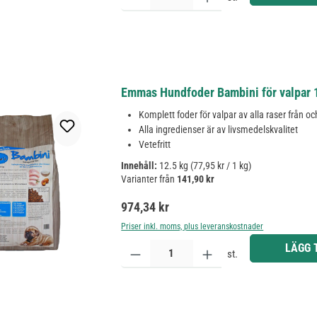
Emmas Hundfoder Bambini för valpar 
Komplett foder för valpar av alla raser från 
Alla ingredienser är av livsmedelskvalitet
Vetefritt
Innehåll:
12.5 kg
(77,95 kr / 1 kg)
Varianter från
141,90 kr
Ordinarie pris:
974,34 kr
Priser inkl. moms, plus leveranskostnader
Produktkvantitet: Ange önskat belopp eller använd 
LÄGG 
st.