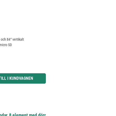
 och 84° vertikalt
 micro SD
knapparna för att öka eller minska kvantiteten.
TILL I KUNDVAGNEN
ndar, 8 element med dörr