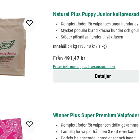
Natural Plus Puppy Junior kallpressa
Komplett foder för valpar och unga hundar av 
Mycket populär bland kräsna hundar och gou
Stöder pälsnäsan under tillväxtfasen
Innehåll:
4 kg
(130,48 kr / 1 kg)
Ordinarie pris:
Från
491,47 kr
Priser inkl. moms, plus leveranskostnader
Detaljer
Winner Plus Super Premium Valpfode
Komplett foder för valpar och dräktiga/amman
Lämplig för valpar från den 3:e - 4:e veckan ti
Perfekt balanserade ingredienser och inga till