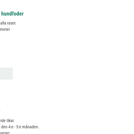
d hundfoder
alla raser.
rmeter
r
de tikar.
ll den 4:e - 5:e månaden.
satser