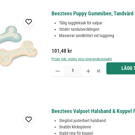
Beeztees Puppy Gummiben, Tandvård f
Tålig tuggleksak för valpar
Stöder tandutvecklingen
Masserar tandköttet vid tuggning
Ordinarie pris:
101,48 kr
Priser inkl. moms, plus leveranskostnader
Produktkvantitet: Ange önskat belopp eller använd 
LÄGG 
st.
Beeztees Valpset Halsband & Koppel f
Steglöst justerbart halsband
Snabbt klickspänne
Stabil ring för koppel