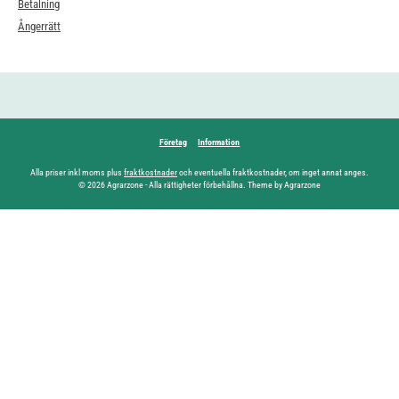
Betalning
Ångerrätt
Företag
Information
Alla priser inkl moms plus
fraktkostnader
och eventuella fraktkostnader, om inget annat anges.
© 2026 Agrarzone - Alla rättigheter förbehållna. Theme by Agrarzone