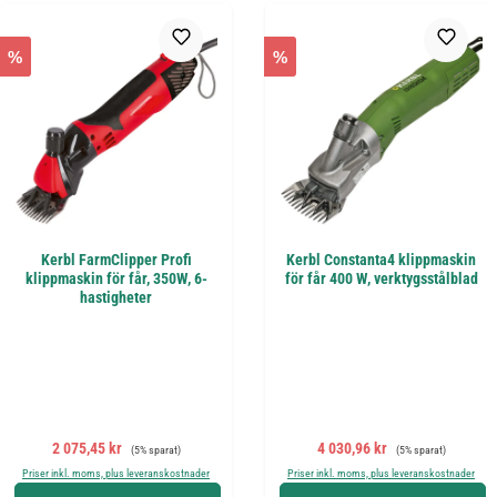
%
%
Kerbl FarmClipper Profi
Kerbl Constanta4 klippmaskin
klippmaskin för får, 350W, 6-
för får 400 W, verktygsstålblad
hastigheter
Försäljningspris:
Ordinarie pris:
Försäljningspris:
Ordinarie pris:
2 075,45 kr
4 030,96 kr
(5% sparat)
(5% sparat)
Priser inkl. moms, plus leveranskostnader
Priser inkl. moms, plus leveranskostnader