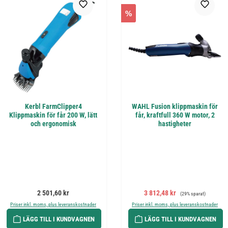
%
Kerbl FarmClipper4
WAHL Fusion klippmaskin för
Klippmaskin för får 200 W, lätt
får, kraftfull 360 W motor, 2
och ergonomisk
hastigheter
Ordinarie pris:
Försäljningspris:
Ordinarie pris:
2 501,60 kr
3 812,48 kr
(29% sparat)
Priser inkl. moms, plus leveranskostnader
Priser inkl. moms, plus leveranskostnader
LÄGG TILL I KUNDVAGNEN
LÄGG TILL I KUNDVAGNEN