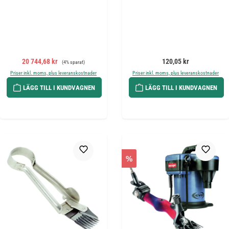
Försäljningspris:
Ordinarie pris:
Ordinarie pris:
20 744,68 kr
120,05 kr
(4% sparat)
Priser inkl. moms, plus leveranskostnader
Priser inkl. moms, plus leveranskostnader
LÄGG TILL I KUNDVAGNEN
LÄGG TILL I KUNDVAGNEN
%