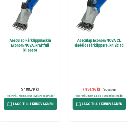
Aesculap Fårklippmaskin
Aesculap Econom NOVA CL
Econom NOVA, kraftfull
sladdlös fårklippare, knivblad
klippare
Ordinarie pris:
Försäljningspris:
Ordinarie pris:
5 188,79 kr
7 854,36 kr
(5% sparat)
Priser inkl. moms, plus leveranskostnader
Priser inkl. moms, plus leveranskostnader
LÄGG TILL I KUNDVAGNEN
LÄGG TILL I KUNDVAGNEN