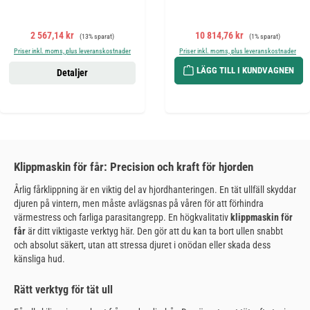
Försäljningspris:
Ordinarie pris:
Försäljningspris:
Ordinarie pris:
2 567,14 kr
10 814,76 kr
(13% sparat)
(1% sparat)
Priser inkl. moms, plus leveranskostnader
Priser inkl. moms, plus leveranskostnader
LÄGG TILL I KUNDVAGNEN
Detaljer
Klippmaskin för får: Precision och kraft för hjorden
Årlig fårklippning är en viktig del av hjordhanteringen. En tät ullfäll skyddar
djuren på vintern, men måste avlägsnas på våren för att förhindra
värmestress och farliga parasitangrepp. En högkvalitativ
klippmaskin för
får
är ditt viktigaste verktyg här. Den gör att du kan ta bort ullen snabbt
och absolut säkert, utan att stressa djuret i onödan eller skada dess
känsliga hud.
Rätt verktyg för tät ull