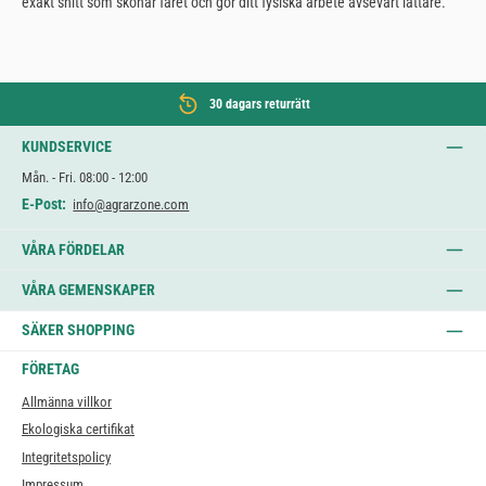
exakt snitt som skonar fåret och gör ditt fysiska arbete avsevärt lättare.
30 dagars returrätt
KUNDSERVICE
Mån. - Fri. 08:00 - 12:00
E-Post:
info@agrarzone.com
VÅRA FÖRDELAR
VÅRA GEMENSKAPER
SÄKER SHOPPING
FÖRETAG
Allmänna villkor
Ekologiska certifikat
Integritetspolicy
Impressum