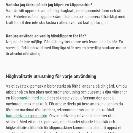
Vad ska jag tänka på när jag köper en klippmaskin?
Var särskilt uppmärksam på hög dragkraft, en ergonomisk form och rätt
vikt. Enheten måste ligga bekvämt i handen och generera tillräckligt med
kraft för att den inte ska fastna i ullen, även vid kraftigt tovig ull.
Kan jag använda en vanlig hästklippare för får?
Nej, det är inte möjligt. Fårull är mycket tätare och fetare än hästhår. Ett
speciellt fårklipphuvud med lämpliga skär och en betydligt starkare motor
är absolut nödvändigt.
Högkvalitativ utrustning för varje användning
Valet av rätt klippmaskin beror starkt på förhållandena på din gård. Om du
arbetar på en fast plats med strömanslutning och dussintals djur väntar är
en
klippmaskin med sladd
det säkraste valet, eftersom den ger dig
oavbruten, maximal kraft. För arbete direkt på betesmarken eller om du
föredrar maximal rörelsefrihet, rekommenderas istället en kraftfull
batteridriven klippmaskin
. Oavsett drivning kräver alla enheter rätt
skötsel. Med ett rent klipphuvud, regelbundet slipade klippskär och
högkvalitativa tillbehör för klippmaskiner kommer du alltid att uppnå ett