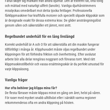
Fårull skiljer sig markant från andra djurhår. Den är extremt tät, ofta tovig
och mättad med naturligt ullfett (lanolin). Vanliga djurhårstrimmers
misslyckas omedelbart mot detta tjocka fettlager. Professionella
fårklippmaskiner har kraftfulla motorer och speciellt slipade klippskär som
är designade exakt för dessa extrema krav. De glider ansträngningslöst
genom ullen och säkerställer ett jämnt, rent snitt.
Regelbundet underhåll för en lång livslängd
Korrekt underhåll är A och O för att säkerställa att din maskin fungerar
tillförlitligt i många år. Klipphuvudet måste oljas regelbundet under
klippningen för att förhindra friktion och överhettning. Efter avslutat
arbete bör alla delar rengöras noggrant och förvaras torrt. Med rätt
klippmaskinstillbehör och vassa ersättningsskär är du perfekt utrustad för
varje klippsäsong.
Vanliga frågor
Hur ofta behöver jag klippa mina får?
De flesta fårraser måste klippas minst en gång om året, helst på våren.
För raser med mycket snabb ulltillväxt eller i särskilt varma regioner
rekommenderas ofta en andra klippning på hösten.