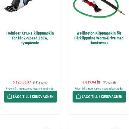
Heiniger XPERT klippmaskin
Wellington Klippmaskin för
för får 2-Speed 250W,
Fårklippning Worm-Drive med
tystgående
Handstycke
Försäljningspris:
Ordinarie pris:
Försäljningspris:
Ordinarie pris:
5 123,36 kr
8 619,04 kr
(14% sparat)
(4% sparat)
Priser inkl. moms, plus leveranskostnader
Priser inkl. moms, plus leveranskostnader
LÄGG TILL I KUNDVAGNEN
LÄGG TILL I KUNDVAGNEN