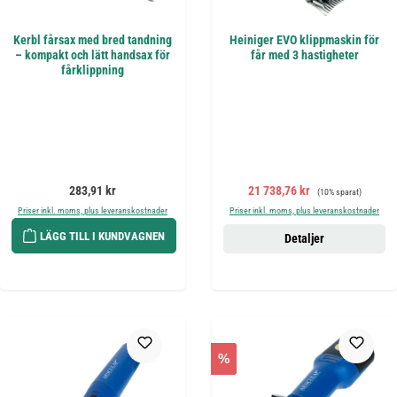
Kerbl fårsax med bred tandning
Heiniger EVO klippmaskin för
– kompakt och lätt handsax för
får med 3 hastigheter
fårklippning
Ordinarie pris:
Försäljningspris:
Ordinarie pris:
283,91 kr
21 738,76 kr
(10% sparat)
Priser inkl. moms, plus leveranskostnader
Priser inkl. moms, plus leveranskostnader
LÄGG TILL I KUNDVAGNEN
Detaljer
%