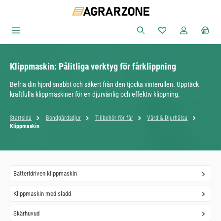
Hoppa till huvudinnehåll
Du har 0 objekt i ön
Klippmaskin: Pålitliga verktyg för fårklippning
Befria din hjord snabbt och säkert från den tjocka vinterullen. Upptäck
kraftfulla klippmaskiner för en djurvänlig och effektiv klippning.
Startsida
Bondgårdsdjur
Tillbehör för får
Vård & Djurhälsa
Klippmaskin
Batteridriven klippmaskin
Klippmaskin med sladd
Skärhuvud