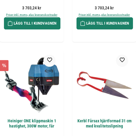
Ordinarie pris:
Ordinarie pris:
3 703,24 kr
3 703,24 kr
Priser inkl. moms, plus leveranskostnader
Priser inkl. moms, plus leveranskostnader
LÄGG TILL I KUNDVAGNEN
LÄGG TILL I KUNDVAGNEN
%
Heiniger ONE klippmaskin 1
Kerbl Fårsax hjärtformad 31 cm
hastighet, 300W motor, får
med kvalitetsslipning