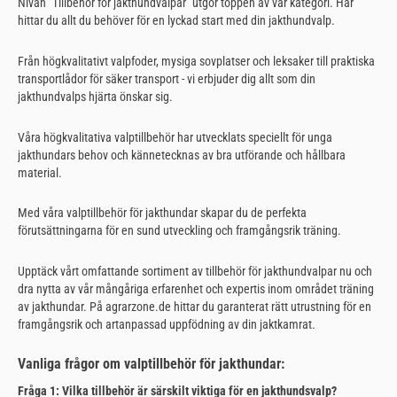
Nivån "Tillbehör för jakthundvalpar" utgör toppen av vår kategori. Här
hittar du allt du behöver för en lyckad start med din jakthundvalp.
Från högkvalitativt valpfoder, mysiga sovplatser och leksaker till praktiska
transportlådor för säker transport - vi erbjuder dig allt som din
jakthundvalps hjärta önskar sig.
Våra högkvalitativa valptillbehör har utvecklats speciellt för unga
jakthundars behov och kännetecknas av bra utförande och hållbara
material.
Med våra valptillbehör för jakthundar skapar du de perfekta
förutsättningarna för en sund utveckling och framgångsrik träning.
Upptäck vårt omfattande sortiment av tillbehör för jakthundvalpar nu och
dra nytta av vår mångåriga erfarenhet och expertis inom området träning
av jakthundar. På agrarzone.de hittar du garanterat rätt utrustning för en
framgångsrik och artanpassad uppfödning av din jaktkamrat.
Vanliga frågor om valptillbehör för jakthundar:
Fråga 1: Vilka tillbehör är särskilt viktiga för en jakthundsvalp?