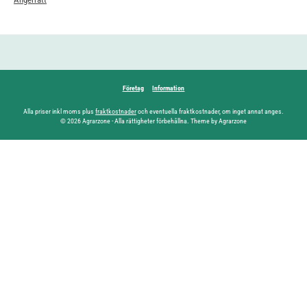
Företag
Information
Alla priser inkl moms plus
fraktkostnader
och eventuella fraktkostnader, om inget annat anges.
© 2026 Agrarzone - Alla rättigheter förbehållna. Theme by Agrarzone