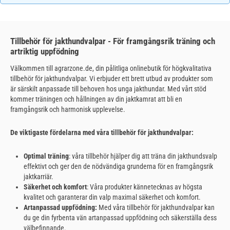
Tillbehör för jakthundvalpar - För framgångsrik träning och
artriktig uppfödning
Välkommen till agrarzone.de, din pålitliga onlinebutik för högkvalitativa
tillbehör för jakthundvalpar. Vi erbjuder ett brett utbud av produkter som
är särskilt anpassade till behoven hos unga jakthundar. Med vårt stöd
kommer träningen och hållningen av din jaktkamrat att bli en
framgångsrik och harmonisk upplevelse.
De viktigaste fördelarna med våra tillbehör för jakthundvalpar:
Optimal träning
: våra tillbehör hjälper dig att träna din jakthundsvalp
effektivt och ger den de nödvändiga grunderna för en framgångsrik
jaktkarriär.
Säkerhet och komfort
: Våra produkter kännetecknas av högsta
kvalitet och garanterar din valp maximal säkerhet och komfort.
Artanpassad uppfödning:
Med våra tillbehör för jakthundvalpar kan
du ge din fyrbenta vän artanpassad uppfödning och säkerställa dess
välbefinnande.