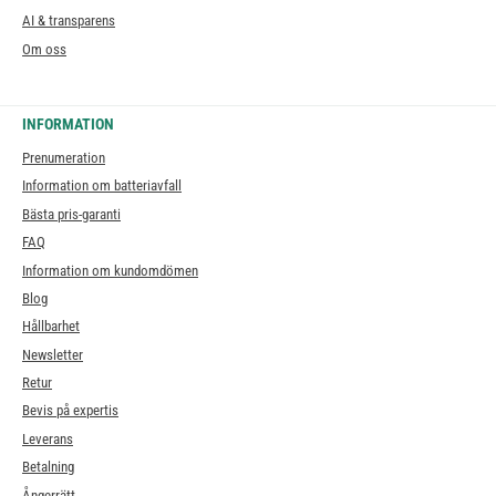
AI & transparens
Om oss
INFORMATION
Prenumeration
Information om batteriavfall
Bästa pris-garanti
FAQ
Information om kundomdömen
Blog
Hållbarhet
Newsletter
Retur
Bevis på expertis
Leverans
Betalning
Ångerrätt