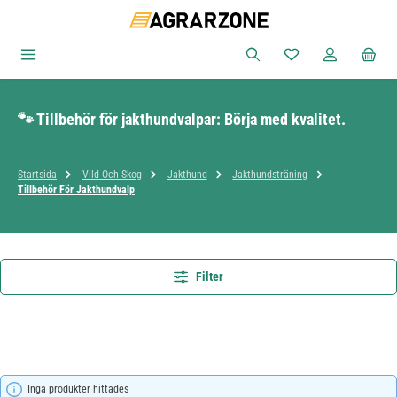
Hoppa till huvudinnehåll
Du har 0 objekt i ön
🐾 Tillbehör för jakthundvalpar: Börja med kvalitet.
Startsida
Vild Och Skog
Jakthund
Jakthundsträning
Tillbehör För Jakthundvalp
Filter
Inga produkter hittades