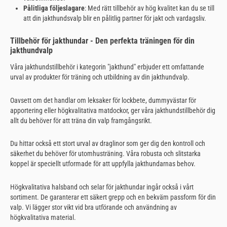
Pålitliga följeslagare
: Med rätt tillbehör av hög kvalitet kan du se till
att din jakthundsvalp blir en pålitlig partner för jakt och vardagsliv.
Tillbehör för jakthundar - Den perfekta träningen för din
jakthundvalp
Våra jakthundstillbehör i kategorin "jakthund" erbjuder ett omfattande
urval av produkter för träning och utbildning av din jakthundvalp.
Oavsett om det handlar om leksaker för lockbete, dummyvästar för
apportering eller högkvalitativa matdockor, ger våra jakthundstillbehör dig
allt du behöver för att träna din valp framgångsrikt.
Du hittar också ett stort urval av draglinor som ger dig den kontroll och
säkerhet du behöver för utomhusträning. Våra robusta och slitstarka
koppel är speciellt utformade för att uppfylla jakthundarnas behov.
Högkvalitativa halsband och selar för jakthundar ingår också i vårt
sortiment. De garanterar ett säkert grepp och en bekväm passform för din
valp. Vi lägger stor vikt vid bra utförande och användning av
högkvalitativa material.