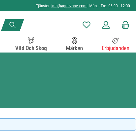
Tjänster:
info@agrarzone.com
| Mån. - Fre. 08:00 - 12:00
Du har 0 objekt i önskelista
Vild Och Skog
Märken
Erbjudanden