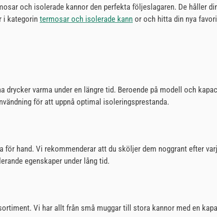
rmosar och isolerade kannor den perfekta följeslagaren. De håller di
r i kategorin
termosar och isolerade kann
or och hitta din nya favor
a drycker varma under en längre tid. Beroende på modell och kapacit
användning för att uppnå optimal isoleringsprestanda.
ra för hand. Vi rekommenderar att du sköljer dem noggrant efter va
olerande egenskaper under lång tid.
ortiment. Vi har allt från små muggar till stora kannor med en kapacite