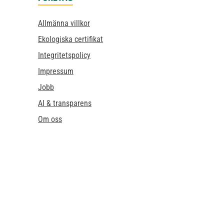
Allmänna villkor
Ekologiska certifikat
Integritetspolicy
Impressum
Jobb
AI & transparens
Om oss