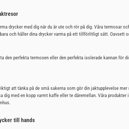
aktresor
varma drycker med dig när du är ute och rör på dig. Våra termosar o
ara och håller dina drycker varma på ett tillförlitligt sätt. Oavsett
ta den perfekta termosen eller den perfekta isolerade kannan för d
tigt att tänka på de små sakerna som gör din jaktupplevelse mer nju
dig med en kopp varmt kaffe eller te däremellan. Våra produkter i d
omhus.
cker till hands