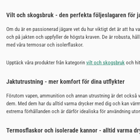
Vilt och skogsbruk - den perfekta följeslagaren för j
Om du är en passionerad jägare vet du hur viktigt det är att ha 
och på jakten och uppfyller de högsta kraven. De är robusta, hållb
med våra termosar och isolerflaskor.
Upptäck våra produkter från kategorin
vilt och skogsbruk
och hit
Jaktutrustning - mer komfort för dina utflykter
Förutom vapen, ammunition och annan utrustning är det också vik
dem. Med dem har du alltid varma drycker med dig och kan värma 
extrema förhållanden och är därför idealiska för användning ut
Termosflaskor och isolerade kannor - alltid varma dry