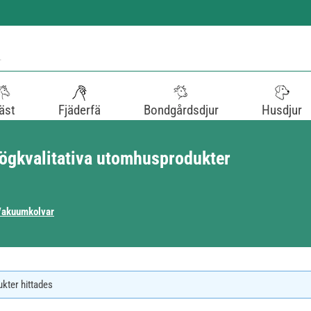
äst
Fjäderfä
Bondgårdsdjur
Husdjur
högkvalitativa utomhusprodukter
Vakuumkolvar
ukter hittades