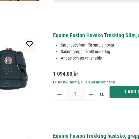
Equine Fusion Hovsko Trekking Slim, s
Smal passform för smala hovar
Säkert grepp på allt underlag
Andas och torkar snabbt
Ordinarie pris:
1 094,00 kr
Priser inkl. moms, plus leveranskostnader
Produktkvantitet: Ange önskat belopp eller använd 
LÄGG 
st.
Equine Fusion Trekking hästsko, grep