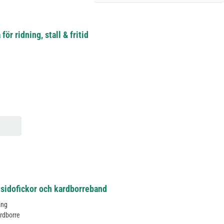
r ridning, stall & fritid
sidofickor och kardborreband
ing
ardborre