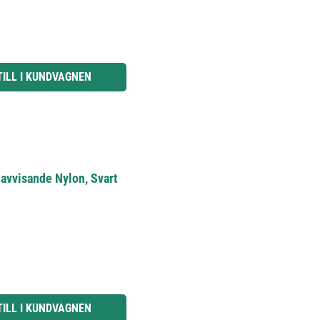
knapparna för att öka eller minska kvantiteten.
TILL I KUNDVAGNEN
avvisande Nylon, Svart
knapparna för att öka eller minska kvantiteten.
TILL I KUNDVAGNEN