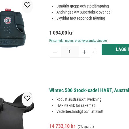
Utmärkt grepp och stötdämpning
Andningsaktiv Superfabric-ovandel
Skyddar mot repor och nötning
Ordinarie pris:
1 094,00 kr
Priser inkl. moms, plus leveranskostnader
Produktkvantitet: Ange önskat belopp eller använd 
LÄGG 
st.
Wintec 500 Stock-sadel HART, Austral
Robust australisk tillverkning
HART-teknik för säkerhet
Väderbeständigt och lättskött
Försäljningspris:
Ordinarie pris:
14 732,10 kr
(7% sparat)