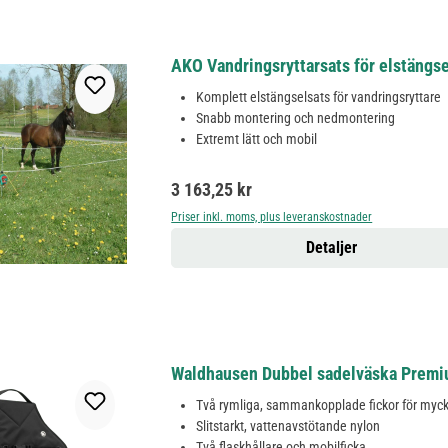
AKO Vandringsryttarsats för elstängs
Komplett elstängselsats för vandringsryttare
Snabb montering och nedmontering
Extremt lätt och mobil
Ordinarie pris:
3 163,25 kr
Priser inkl. moms, plus leveranskostnader
Detaljer
Waldhausen Dubbel sadelväska Premium
Två rymliga, sammankopplade fickor för myc
Slitstarkt, vattenavstötande nylon
Två flaskhållare och mobilficka