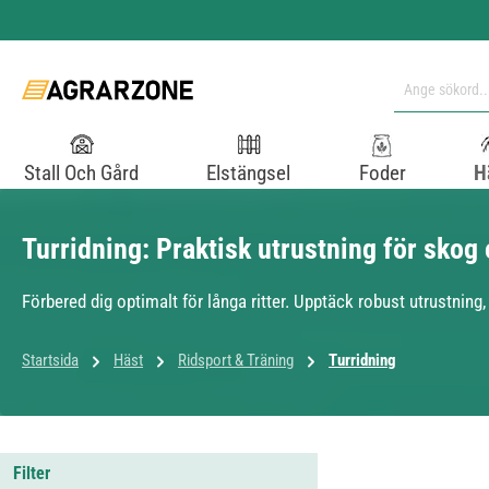
pa till huvudinnehåll
Hoppa till sökning
Hoppa till huvudnavigering
Stall Och Gård
Elstängsel
Foder
H
Turridning: Praktisk utrustning för skog
Förbered dig optimalt för långa ritter. Upptäck robust utrustning,
Startsida
Häst
Ridsport & Träning
Turridning
Filter