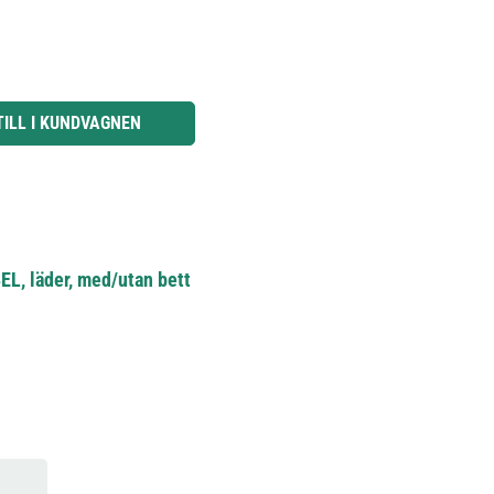
knapparna för att öka eller minska kvantiteten.
TILL I KUNDVAGNEN
EL, läder, med/utan bett