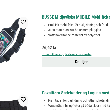
BUSSE Midjeväska MOBILE Mobilficka fö
Praktisk mobilficka för stall, ridning och fritid
Justerbart elastiskt bälte med plugglås
Vattenavvisande material av polyester
Ordinarie pris:
76,62 kr
Priser inkl. moms, plus leveranskostnader
Detaljer
Covalliero Sadelunderlag Laguna med 
Framtaget för trailridning och uthållighetsridn
Vattentäta ribstopfickor på båda sidor med k