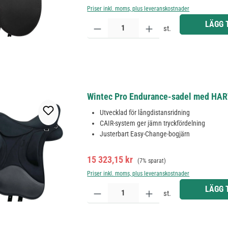
Priser inkl. moms, plus leveranskostnader
Produktkvantitet: Ange önskat belopp eller använd 
LÄGG 
st.
Wintec Pro Endurance-sadel med HART-t
Utvecklad för långdistansridning
CAIR-system ger jämn tryckfördelning
Justerbart Easy-Change-bogjärn
Försäljningspris:
Ordinarie pris:
15 323,15 kr
(7% sparat)
Priser inkl. moms, plus leveranskostnader
Produktkvantitet: Ange önskat belopp eller använd 
LÄGG 
st.