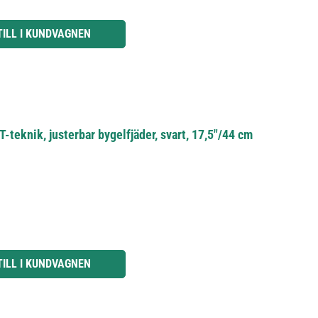
knapparna för att öka eller minska kvantiteten.
TILL I KUNDVAGNEN
eknik, justerbar bygelfjäder, svart, 17,5"/44 cm
knapparna för att öka eller minska kvantiteten.
TILL I KUNDVAGNEN