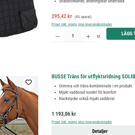
Snabbtorkande, andningsbar undersida
Försäljningspris:
Ordinarie pris:
295,42 kr
(4% sparat)
Priser inkl. moms, plus leveranskostnader
Produktkvantitet: Ange önskat belopp eller använd 
LÄGG 
st.
BUSSE Träns för utflyktsridning SOLIB
Grimma och träns kombinerade i en produkt
Mjukt vadderad nosdel för komfort
Nackstycke också mjukt vadderat
Ordinarie pris:
1 193,06 kr
Priser inkl. moms, plus leveranskostnader
Detaljer