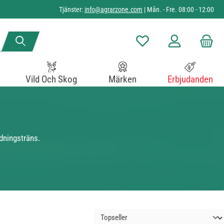
Tjänster:
info@agrarzone.com
| Mån. - Fre. 08:00 - 12:00
Du har 0 objekt i önskelista
Vild Och Skog
Märken
Erbjudanden
idningsträns.