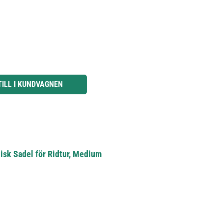
knapparna för att öka eller minska kvantiteten.
TILL I KUNDVAGNEN
isk Sadel för Ridtur, Medium