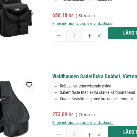
Försäljningspris:
Ordinarie pris:
656,18 kr
(15% sparat)
Priser inkl. moms, plus leveranskostnader
Produktkvantitet: Ange önskat belopp eller använd 
LÄGG 
st.
Waldhausen Sadelficka Dubbel, Vatten
Robust, vattenavvisande nylon
Säkert fäste med extra starka kardborreband
Snabb fastsättning med krokar och remmar
Försäljningspris:
Ordinarie pris:
273,09 kr
(17% sparat)
Priser inkl. moms, plus leveranskostnader
Produktkvantitet: Ange önskat belopp eller använd 
LÄGG 
st.