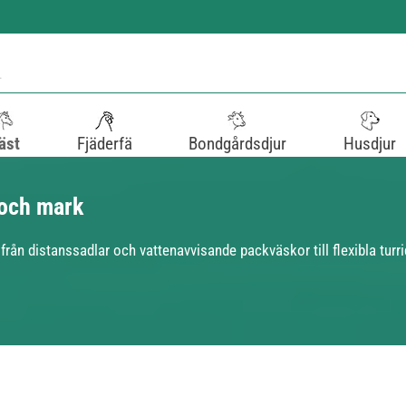
äst
Fjäderfä
Bondgårdsdjur
Husdjur
 och mark
 från distanssadlar och vattenavvisande packväskor till flexibla turr