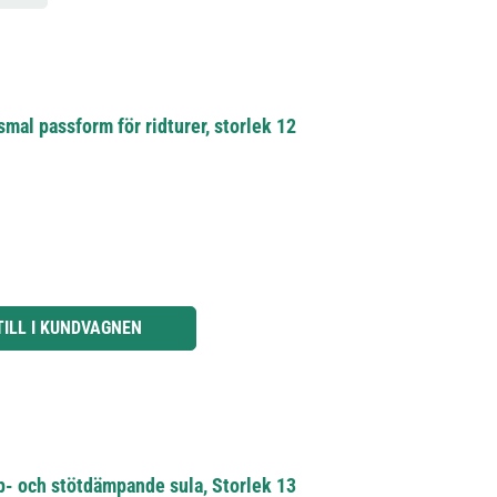
mal passform för ridturer, storlek 12
knapparna för att öka eller minska kvantiteten.
TILL I KUNDVAGNEN
p- och stötdämpande sula, Storlek 13