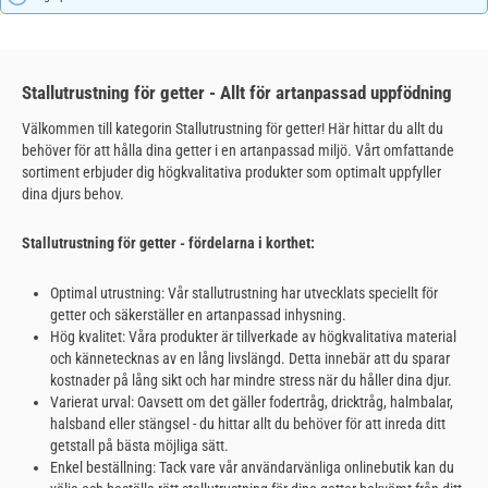
Stallutrustning för getter - Allt för artanpassad uppfödning
Välkommen till kategorin Stallutrustning för getter! Här hittar du allt du
behöver för att hålla dina getter i en artanpassad miljö. Vårt omfattande
sortiment erbjuder dig högkvalitativa produkter som optimalt uppfyller
dina djurs behov.
Stallutrustning för getter - fördelarna i korthet:
Optimal utrustning: Vår stallutrustning har utvecklats speciellt för
getter och säkerställer en artanpassad inhysning.
Hög kvalitet: Våra produkter är tillverkade av högkvalitativa material
och kännetecknas av en lång livslängd. Detta innebär att du sparar
kostnader på lång sikt och har mindre stress när du håller dina djur.
Varierat urval: Oavsett om det gäller fodertråg, dricktråg, halmbalar,
halsband eller stängsel - du hittar allt du behöver för att inreda ditt
getstall på bästa möjliga sätt.
Enkel beställning: Tack vare vår användarvänliga onlinebutik kan du