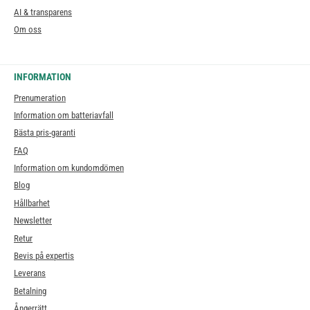
AI & transparens
Om oss
INFORMATION
Prenumeration
Information om batteriavfall
Bästa pris-garanti
FAQ
Information om kundomdömen
Blog
Hållbarhet
Newsletter
Retur
Bevis på expertis
Leverans
Betalning
Ångerrätt