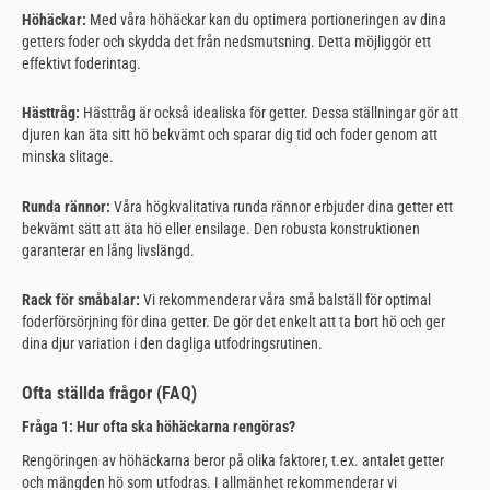
Höhäckar:
Med våra höhäckar kan du optimera portioneringen av dina
getters foder och skydda det från nedsmutsning. Detta möjliggör ett
effektivt foderintag.
Hästtråg:
Hästtråg är också idealiska för getter. Dessa ställningar gör att
djuren kan äta sitt hö bekvämt och sparar dig tid och foder genom att
minska slitage.
Runda rännor:
Våra högkvalitativa runda rännor erbjuder dina getter ett
bekvämt sätt att äta hö eller ensilage. Den robusta konstruktionen
garanterar en lång livslängd.
Rack för småbalar:
Vi rekommenderar våra små balställ för optimal
foderförsörjning för dina getter. De gör det enkelt att ta bort hö och ger
dina djur variation i den dagliga utfodringsrutinen.
Ofta ställda frågor (FAQ)
Fråga 1: Hur ofta ska höhäckarna rengöras?
Rengöringen av höhäckarna beror på olika faktorer, t.ex. antalet getter
och mängden hö som utfodras. I allmänhet rekommenderar vi