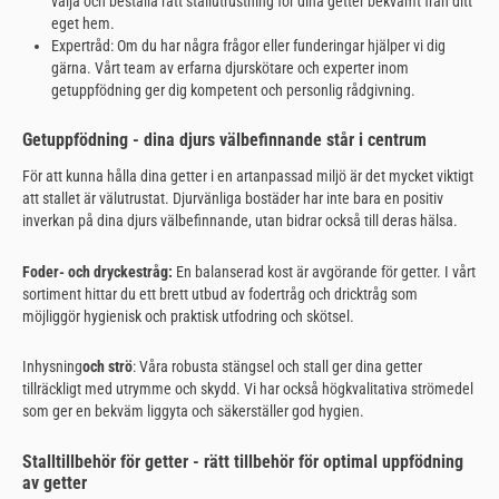
välja och beställa rätt stallutrustning för dina getter bekvämt från ditt
eget hem.
Expertråd: Om du har några frågor eller funderingar hjälper vi dig
gärna. Vårt team av erfarna djurskötare och experter inom
getuppfödning ger dig kompetent och personlig rådgivning.
Getuppfödning - dina djurs välbefinnande står i centrum
För att kunna hålla dina getter i en artanpassad miljö är det mycket viktigt
att stallet är välutrustat. Djurvänliga bostäder har inte bara en positiv
inverkan på dina djurs välbefinnande, utan bidrar också till deras hälsa.
Foder- och dryckestråg:
En balanserad kost är avgörande för getter. I vårt
sortiment hittar du ett brett utbud av fodertråg och dricktråg som
möjliggör hygienisk och praktisk utfodring och skötsel.
Inhysning
och strö
: Våra robusta stängsel och stall ger dina getter
tillräckligt med utrymme och skydd. Vi har också högkvalitativa strömedel
som ger en bekväm liggyta och säkerställer god hygien.
Stalltillbehör för getter - rätt tillbehör för optimal uppfödning
av getter