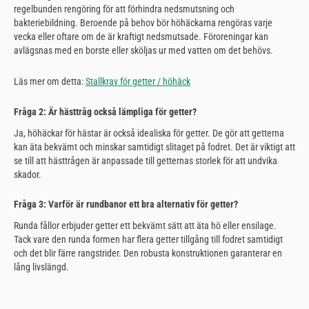
regelbunden rengöring för att förhindra nedsmutsning och
bakteriebildning. Beroende på behov bör höhäckarna rengöras varje
vecka eller oftare om de är kraftigt nedsmutsade. Föroreningar kan
avlägsnas med en borste eller sköljas ur med vatten om det behövs.
Läs mer om detta:
Stallkrav för getter / höhäck
Fråga 2: Är hästtråg också lämpliga för getter?
Ja, höhäckar för hästar är också idealiska för getter. De gör att getterna
kan äta bekvämt och minskar samtidigt slitaget på fodret. Det är viktigt att
se till att hästtrågen är anpassade till getternas storlek för att undvika
skador.
Fråga 3: Varför är rundbanor ett bra alternativ för getter?
Runda fållor erbjuder getter ett bekvämt sätt att äta hö eller ensilage.
Tack vare den runda formen har flera getter tillgång till fodret samtidigt
och det blir färre rangstrider. Den robusta konstruktionen garanterar en
lång livslängd.