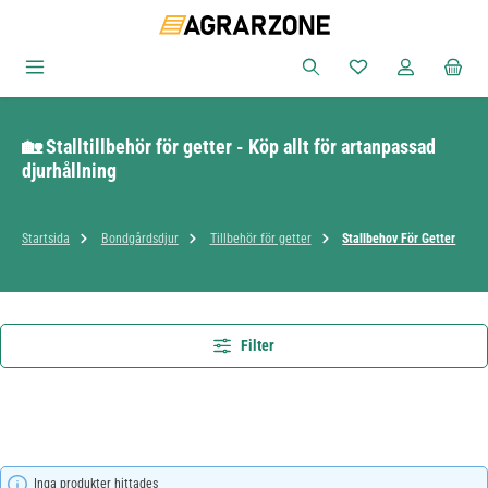
Hoppa till huvudinnehåll
Du har 0 objekt i ön
🏡 Stalltillbehör för getter - Köp allt för artanpassad
djurhållning
Startsida
Bondgårdsdjur
Tillbehör för getter
Stallbehov För Getter
Filter
Inga produkter hittades