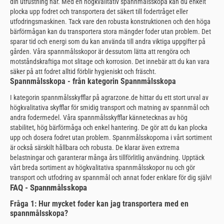
din utrustning här. Med en högkvalitativ spannmålsskopa kan du enkelt
plocka upp fodret och transportera det säkert till fodertråget eller
utfodringsmaskinen. Tack vare den robusta konstruktionen och den höga
bärförmågan kan du transportera stora mängder foder utan problem. Det
sparar tid och energi som du kan använda till andra viktiga uppgifter på
gården. Våra spannmålsskopor är dessutom lätta att rengöra och
motståndskraftiga mot slitage och korrosion. Det innebär att du kan vara
säker på att fodret alltid förblir hygieniskt och fräscht.
Spannmålsskopa - från kategorin Spannmålsskopa
I kategorin spannmålsskyfflar på agrarzone.de hittar du ett stort urval av
högkvalitativa skyfflar för smidig transport och matning av spannmål och
andra fodermedel. Våra spannmålsskyfflar kännetecknas av hög
stabilitet, hög bärförmåga och enkel hantering. De gör att du kan plocka
upp och dosera fodret utan problem. Spannmålsskoporna i vårt sortiment
är också särskilt hållbara och robusta. De klarar även extrema
belastningar och garanterar många års tillförlitlig användning. Upptäck
vårt breda sortiment av högkvalitativa spannmålsskopor nu och gör
transport och utfodring av spannmål och annat foder enklare för dig själv!
FAQ - Spannmålsskopa
Fråga 1: Hur mycket foder kan jag transportera med en
spannmålsskopa?