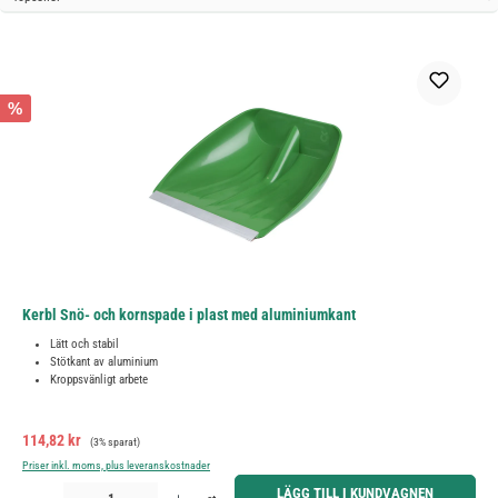
%
Kerbl Snö- och kornspade i plast med aluminiumkant
Lätt och stabil
Stötkant av aluminium
Kroppsvänligt arbete
Försäljningspris:
Ordinarie pris:
114,82 kr
(3% sparat)
Priser inkl. moms, plus leveranskostnader
Produktkvantitet: Ange önskat belopp eller använd knapparna för att öka eller minska kvantiteten.
LÄGG TILL I KUNDVAGNEN