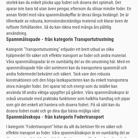
storlek kan du enkelt plocka upp fodret och dosera det optimalt. Det
sparar inte bara tid utan även pengar, eftersom du slösar mindre foder. En
annan fördel med våra spannmålsskyfflar är deras långa livslängd. De är
tillverkade av robusta, korrosionsbeständiga material och klarar även de
tuffaste förhållanden. Så du kan räkna med många års pålitlig
användning.
Spannmålsspade - från kategorin Transportutrustning
Kategorin "Transportutrustning" erbjuder ett brett utbud av olika
hjälpmedel för säker och effektiv transport av foder och andra material.
Våra spannmålsspadar är en oumbärlig del av din utrustning här. Med en
spannmålsspade från vårt sortiment kan du transportera spannmål och
andra fodermedel bekvämt och säkert. Tack vare den robusta
konstruktionen och den höga lastkapaciteten kan du enkelt transportera
stora mängder foder. Det sparar tid och energi som du istället kan
använda till andra viktiga uppgifter på gården. Våra spannmålsskopor är
också utrustade med praktiska funktioner som halkfria handtag och pipar
som gör det enkelt att hantera och dosera fodret. På så sätt kan du
dosera fodret exakt och ge dina djur bästa möjliga vård.
Spannmålsskopa - från kategorin Fodertransport
I kategorin "Fodertransport" hittar du allt du behöver för en säker och
effektiv transport av foder. Våra spannmålsskopor är en oumbärlig del av