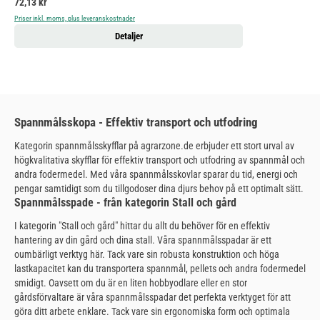
Ordinarie pris:
72,13 kr
Priser inkl. moms, plus leveranskostnader
Detaljer
Spannmålsskopa - Effektiv transport och utfodring
Kategorin spannmålsskyfflar på agrarzone.de erbjuder ett stort urval av
högkvalitativa skyfflar för effektiv transport och utfodring av spannmål och
andra fodermedel. Med våra spannmålsskovlar sparar du tid, energi och
pengar samtidigt som du tillgodoser dina djurs behov på ett optimalt sätt.
Spannmålsspade - från kategorin Stall och gård
I kategorin "Stall och gård" hittar du allt du behöver för en effektiv
hantering av din gård och dina stall. Våra spannmålsspadar är ett
oumbärligt verktyg här. Tack vare sin robusta konstruktion och höga
lastkapacitet kan du transportera spannmål, pellets och andra fodermedel
smidigt. Oavsett om du är en liten hobbyodlare eller en stor
gårdsförvaltare är våra spannmålsspadar det perfekta verktyget för att
göra ditt arbete enklare. Tack vare sin ergonomiska form och optimala