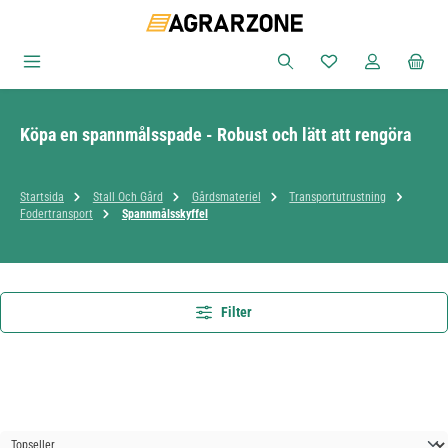
Hoppa till huvudinnehåll
Du har 0 objekt i ön
Köpa en spannmålsspade - Robust och lätt att rengöra
Startsida
Stall Och Gård
Gårdsmateriel
Transportutrustning
Fodertransport
Spannmålsskyffel
Filter