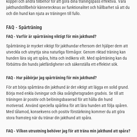
koppel och andra tillbehör för att göra dina träningspass effektiva. Våra
jakthundstillbehör kännetecknas av funktionalitet och hållbarhet så att du
och din hund kan njuta av träningen till fullo.
FAQ - Spårträning
FAQ - Varför är spårträning viktigt för min jakthund?
Spårträning är mycket viktigt för jakthundar eftersom det hjälper dem att
utveckla och utnyttja sina naturliga förmågor. Genom riktad träning kan
hunden lära sig att spåra, hitta och indikera vilt. Med spårträning kan du
förbättra din hunds jaktfärdigheter och säkerställa ett effektivt sök.
FAQ - Hur påbörjar jag spårträning för min jakthund?
För att börja spårträna din jakthund är det viktigt att lägga en solid grund.
Börja med enkla övningar och öka svårighetsgraden gradvis. Se till att
träningen är positiv och belöningsbaserad för att hålla din hund
motiverad. Använd speciella spårlina för att lära hunden att följa spåren.
Med tålamod, konsekvens och positiv förstärkning kommer du att göra
stora framsteg när du tränar din jakthund att spåra.
FAQ - Vilken utrustning behöver jag för att träna min jakthund att spåra?