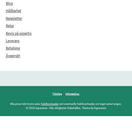
Blog
Hållbarhet
Newsletter
Retur
Bevis på expertis
Leverans
Betalning
Ångerrätt
Företag
Information
Alla priser inkl moms plus
fraktkostnader
och eventuella fraktkostnader, om inget annat anges.
© 2026 Agrarzone - Alla rättigheter förbehållna. Theme by Agrarzone