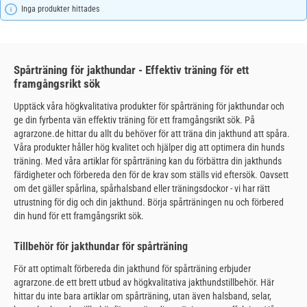
Inga produkter hittades
Spårträning för jakthundar - Effektiv träning för ett
framgångsrikt sök
Upptäck våra högkvalitativa produkter för spårträning för jakthundar och
ge din fyrbenta vän effektiv träning för ett framgångsrikt sök. På
agrarzone.de hittar du allt du behöver för att träna din jakthund att spåra.
Våra produkter håller hög kvalitet och hjälper dig att optimera din hunds
träning. Med våra artiklar för spårträning kan du förbättra din jakthunds
färdigheter och förbereda den för de krav som ställs vid eftersök. Oavsett
om det gäller spårlina, spårhalsband eller träningsdockor - vi har rätt
utrustning för dig och din jakthund. Börja spårträningen nu och förbered
din hund för ett framgångsrikt sök.
Tillbehör för jakthundar för spårträning
För att optimalt förbereda din jakthund för spårträning erbjuder
agrarzone.de ett brett utbud av högkvalitativa jakthundstillbehör. Här
hittar du inte bara artiklar om spårträning, utan även halsband, selar,