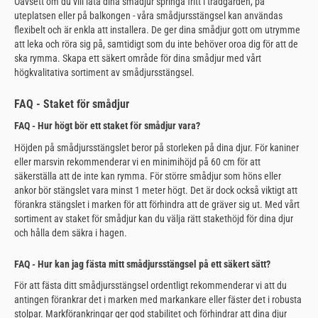
Oavsett om du vill låta dina smådjur springa fritt i trädgården, på
uteplatsen eller på balkongen - våra smådjursstängsel kan användas
flexibelt och är enkla att installera. De ger dina smådjur gott om utrymme
att leka och röra sig på, samtidigt som du inte behöver oroa dig för att de
ska rymma. Skapa ett säkert område för dina smådjur med vårt
högkvalitativa sortiment av smådjursstängsel.
FAQ - Staket för smådjur
FAQ - Hur högt bör ett staket för smådjur vara?
Höjden på smådjursstängslet beror på storleken på dina djur. För kaniner
eller marsvin rekommenderar vi en minimihöjd på 60 cm för att
säkerställa att de inte kan rymma. För större smådjur som höns eller
ankor bör stängslet vara minst 1 meter högt. Det är dock också viktigt att
förankra stängslet i marken för att förhindra att de gräver sig ut. Med vårt
sortiment av staket för smådjur kan du välja rätt stakethöjd för dina djur
och hålla dem säkra i hagen.
FAQ - Hur kan jag fästa mitt smådjursstängsel på ett säkert sätt?
För att fästa ditt smådjursstängsel ordentligt rekommenderar vi att du
antingen förankrar det i marken med markankare eller fäster det i robusta
stolpar. Markförankringar ger god stabilitet och förhindrar att dina djur