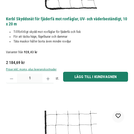
Kerbl Skyddsnät för fjäderfä mot rovfåglar, UV- och väderbeständigt, 10
x 20 m
Tillförlitligt skydd mot rovfåglar för fjäderfä och fisk
För att täcka hägn, fågelburar och dammar
Täta maskor håller borta även mindre rovdjur
Varianter från
928,43 kr
Ordinarie pris:
2 184,69 kr
Priser inkl. moms, plus leveranskostnader
Produktkvantitet: Ange önskat belopp eller använd knapparna för att öka eller minska kvantiteten.
LÄGG TILL I KUNDVAGNEN
st.