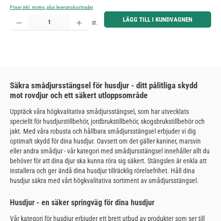
Priser inkl. moms, plus leveranskostnader
Produktkvantitet: Ange önskat belopp eller använd knapparna för att öka eller minska kvantiteten.
LÄGG TILL I KUNDVAGNEN
st.
Säkra smådjursstängsel för husdjur - ditt pålitliga skydd
mot rovdjur och ett säkert utloppsområde
Upptäck våra högkvalitativa smådjursstängsel, som har utvecklats
speciellt för husdjurstillbehör, jordbrukstillbehör, skogsbrukstillbehör och
jakt. Med våra robusta och hållbara smådjursstängsel erbjuder vi dig
optimalt skydd för dina husdjur. Oavsett om det gäller kaniner, marsvin
eller andra smådjur - vår kategori med smådjursstängsel innehåller allt du
behöver för att dina djur ska kunna röra sig säkert. Stängslen är enkla att
installera och ger ändå dina husdjur tillräcklig rörelsefrihet. Håll dina
husdjur säkra med vårt högkvalitativa sortiment av smådjursstängsel.
Husdjur - en säker springväg för dina husdjur
Vår kategori för husdjur erbjuder ett brett utbud av produkter som ser till