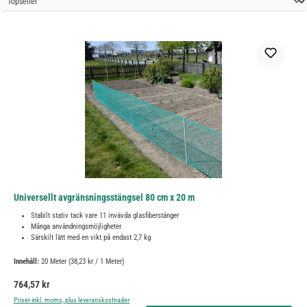
Universellt avgränsningsstängsel 80 cm x 20 m
Stabilt stativ tack vare 11 invävda glasfiberstänger
Många användningsmöjligheter
Särskilt lätt med en vikt på endast 2,7 kg
Innehåll:
20 Meter
(38,23 kr / 1 Meter)
Ordinarie pris:
764,57 kr
Priser inkl. moms, plus leveranskostnader