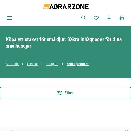
Hoppa till huvudinnehåll
Du har 0 objekt i ön
Köpa ett staket för små djur: Säkra inhägnader för dina
små husdjur
Startsida
Husdjur
Gnagare
Små Djurstaket
Filter