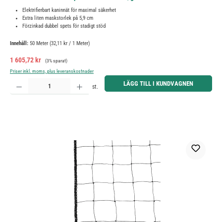
Elektrifierbart kaninnät för maximal säkerhet
Extra liten maskstorlek på 5,9 cm
Förzinkad dubbel spets för stadigt stöd
Innehåll:
50 Meter
(32,11 kr / 1 Meter)
Försäljningspris:
Ordinarie pris:
1 605,72 kr
(3% sparat)
Priser inkl. moms, plus leveranskostnader
Produktkvantitet: Ange önskat belopp eller använd knapparna för att öka eller minska kvantiteten.
LÄGG TILL I KUNDVAGNEN
st.