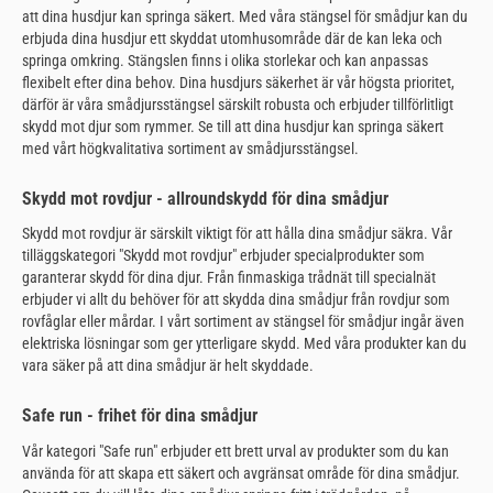
att dina husdjur kan springa säkert. Med våra stängsel för smådjur kan du
erbjuda dina husdjur ett skyddat utomhusområde där de kan leka och
springa omkring. Stängslen finns i olika storlekar och kan anpassas
flexibelt efter dina behov. Dina husdjurs säkerhet är vår högsta prioritet,
därför är våra smådjursstängsel särskilt robusta och erbjuder tillförlitligt
skydd mot djur som rymmer. Se till att dina husdjur kan springa säkert
med vårt högkvalitativa sortiment av smådjursstängsel.
Skydd mot rovdjur - allroundskydd för dina smådjur
Skydd mot rovdjur är särskilt viktigt för att hålla dina smådjur säkra. Vår
tilläggskategori "Skydd mot rovdjur" erbjuder specialprodukter som
garanterar skydd för dina djur. Från finmaskiga trådnät till specialnät
erbjuder vi allt du behöver för att skydda dina smådjur från rovdjur som
rovfåglar eller mårdar. I vårt sortiment av stängsel för smådjur ingår även
elektriska lösningar som ger ytterligare skydd. Med våra produkter kan du
vara säker på att dina smådjur är helt skyddade.
Safe run - frihet för dina smådjur
Vår kategori "Safe run" erbjuder ett brett urval av produkter som du kan
använda för att skapa ett säkert och avgränsat område för dina smådjur.