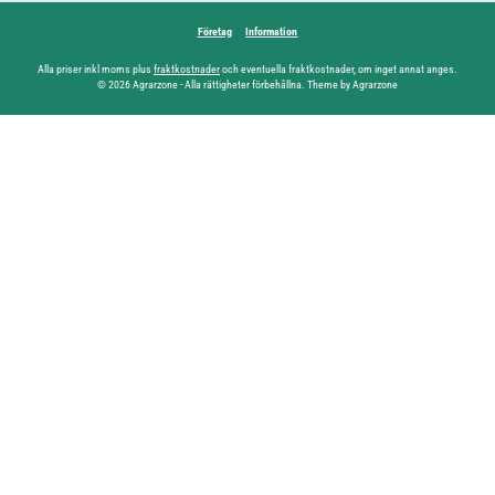
Företag
Information
Alla priser inkl moms plus
fraktkostnader
och eventuella fraktkostnader, om inget annat anges.
© 2026 Agrarzone - Alla rättigheter förbehållna. Theme by Agrarzone