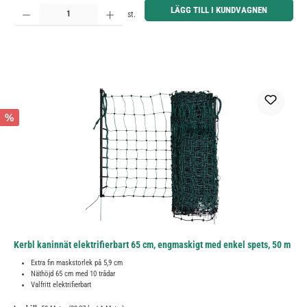
Produktkvantitet: Ange önskat belopp eller använd knapparna för att öka eller minska kvantiteten.
LÄGG TILL I KUNDVAGNEN
st.
%
Kerbl kaninnät elektrifierbart 65 cm, engmaskigt med enkel spets, 50 m
Extra fin maskstorlek på 5,9 cm
Näthöjd 65 cm med 10 trådar
Valfritt elektrifierbart