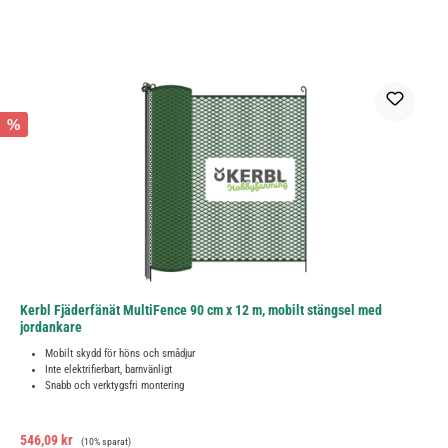
%
Kerbl Fjäderfänät MultiFence 90 cm x 12 m, mobilt stängsel med
jordankare
Mobilt skydd för höns och smådjur
Inte elektrifierbart, barnvänligt
Snabb och verktygsfri montering
Försäljningspris:
Ordinarie pris:
546,09 kr
(10% sparat)