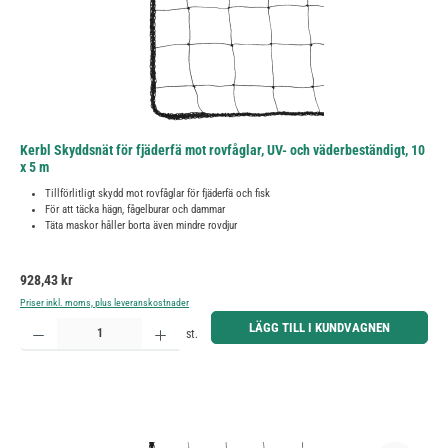
Kerbl Skyddsnät för fjäderfä mot rovfåglar, UV- och väderbeständigt, 10
x 5 m
Tillförlitligt skydd mot rovfåglar för fjäderfä och fisk
För att täcka hägn, fågelburar och dammar
Täta maskor håller borta även mindre rovdjur
Ordinarie pris:
928,43 kr
Priser inkl. moms, plus leveranskostnader
Produktkvantitet: Ange önskat belopp eller använd knapparna för att öka eller minska kvantiteten.
LÄGG TILL I KUNDVAGNEN
st.