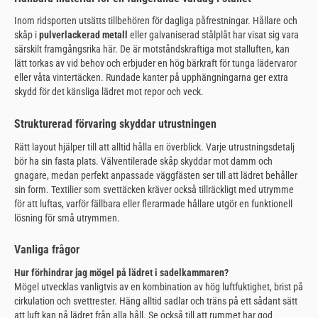
Inom ridsporten utsätts tillbehören för dagliga påfrestningar. Hållare och
skåp i
pulverlackerad metall
eller galvaniserad stålplåt har visat sig vara
särskilt framgångsrika här. De är motståndskraftiga mot stalluften, kan
lätt torkas av vid behov och erbjuder en hög bärkraft för tunga lädervaror
eller våta vintertäcken. Rundade kanter på upphängningarna ger extra
skydd för det känsliga lädret mot repor och veck.
Strukturerad förvaring skyddar utrustningen
Rätt layout hjälper till att alltid hålla en överblick. Varje utrustningsdetalj
bör ha sin fasta plats. Välventilerade skåp skyddar mot damm och
gnagare, medan perfekt anpassade väggfästen ser till att lädret behåller
sin form. Textilier som svettäcken kräver också tillräckligt med utrymme
för att luftas, varför fällbara eller flerarmade hållare utgör en funktionell
lösning för små utrymmen.
Vanliga frågor
Hur förhindrar jag mögel på lädret i sadelkammaren?
Mögel utvecklas vanligtvis av en kombination av hög luftfuktighet, brist på
cirkulation och svettrester. Häng alltid sadlar och träns på ett sådant sätt
att luft kan nå lädret från alla håll. Se också till att rummet har god