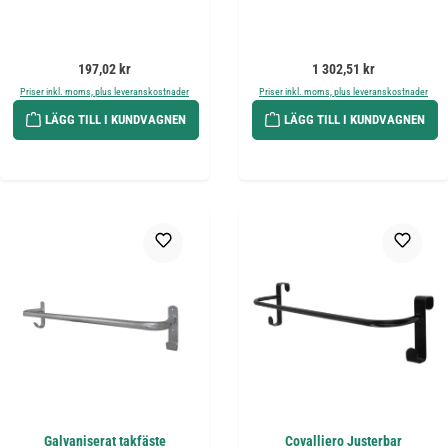
Ordinarie pris:
Ordinarie pris:
197,02 kr
1 302,51 kr
Priser inkl. moms, plus leveranskostnader
Priser inkl. moms, plus leveranskostnader
LÄGG TILL I KUNDVAGNEN
LÄGG TILL I KUNDVAGNEN
Galvaniserat takfäste
Covalliero Justerbar