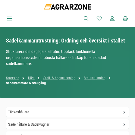
Hoppa till huvudinnehåll
Du har 0 objekt i ön
Sadelkammarutrustning: Ordning och översikt i stallet
Strukturera din dagliga stallrutin. Upptäck funktionella
organisationssystem, robusta hållare och skåp för en städad
sadelkammare.
Startsida
Häst
Stall- & hagutrustning
Stallutrustning
Sadelkammare & Stallgång
Täckeshållare
Sadelhållare & Sadelvagnar