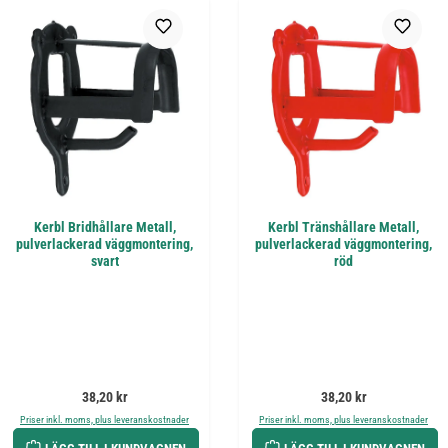
Kerbl Bridhållare Metall,
Kerbl Tränshållare Metall,
pulverlackerad väggmontering,
pulverlackerad väggmontering,
svart
röd
Ordinarie pris:
Ordinarie pris:
38,20 kr
38,20 kr
Priser inkl. moms, plus leveranskostnader
Priser inkl. moms, plus leveranskostnader