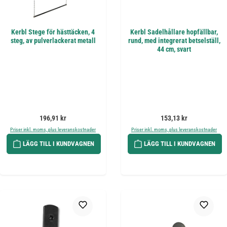
Kerbl Stege för hästtäcken, 4
Kerbl Sadelhållare hopfällbar,
steg, av pulverlackerat metall
rund, med integrerat betselställ,
44 cm, svart
Ordinarie pris:
Ordinarie pris:
196,91 kr
153,13 kr
Priser inkl. moms, plus leveranskostnader
Priser inkl. moms, plus leveranskostnader
LÄGG TILL I KUNDVAGNEN
LÄGG TILL I KUNDVAGNEN