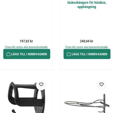
täckeshängare för hästbox,
upphängning
Ordinarie pris:
Ordinarie pris:
197,02 kr
240,69 kr
Priser inkl. moms, plus leveranskostnader
Priser inkl. moms, plus leveranskostnader
LÄGG TILL I KUNDVAGNEN
LÄGG TILL I KUNDVAGNEN