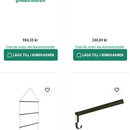
grimskaftshållare
Ordinarie pris:
Ordinarie pris:
984,55 kr
240,69 kr
Priser inkl. moms, plus leveranskostnader
Priser inkl. moms, plus leveranskostnader
LÄGG TILL I KUNDVAGNEN
LÄGG TILL I KUNDVAGNEN