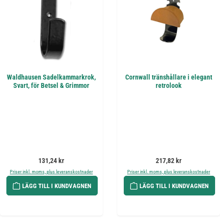
Waldhausen Sadelkammarkrok,
Cornwall tränshållare i elegant
Svart, för Betsel & Grimmor
retrolook
Ordinarie pris:
Ordinarie pris:
131,24 kr
217,82 kr
Priser inkl. moms, plus leveranskostnader
Priser inkl. moms, plus leveranskostnader
LÄGG TILL I KUNDVAGNEN
LÄGG TILL I KUNDVAGNEN