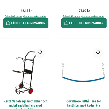
Ordinarie pris:
Ordinarie pris:
142,18 kr
175,02 kr
Priser inkl. moms, plus leveranskostnader
Priser inkl. moms, plus leveranskostnader
LÄGG TILL I KUNDVAGNEN
LÄGG TILL I KUNDVAGNEN
Kerbl Sadelvagn hopfällbar och
Covalliero Filthållare för
mobil sadelhållare med
hästfiltar med kedja, blå