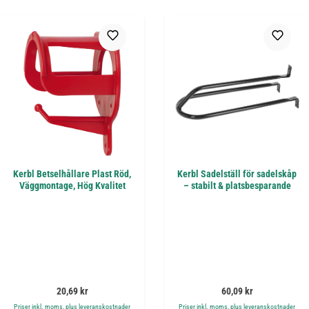
Kerbl Betselhållare Plast Röd,
Kerbl Sadelställ för sadelskåp
Väggmontage, Hög Kvalitet
– stabilt & platsbesparande
Ordinarie pris:
Ordinarie pris:
20,69 kr
60,09 kr
Priser inkl. moms, plus leveranskostnader
Priser inkl. moms, plus leveranskostnader