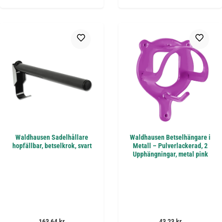
Waldhausen Sadelhållare
Waldhausen Betselhängare i
hopfällbar, betselkrok, svart
Metall – Pulverlackerad, 2
Upphängningar, metal pink
Ordinarie pris:
Ordinarie pris:
163,64 kr
43,23 kr