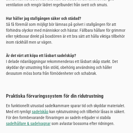
ventilation och rengör lädret regelbundet från svett och smuts.
Hur håller jag stallgången säker och städad?
Så få föremål som möjligt bör lämnas på golvet i stallgången för att
förhindra olyckor med människor och hästar. Fällbara hållare för grimmor
eller ryktboxar direkt på boxdörren är ett bra sätt att hålla viktiga tillbehör
inom räckhåll men ur vägen.
Är det värt att köpa ett låsbart sadelskåp?
I delade ridanläggningar rekommenderas ett låsbart skåp starkt. Det
skyddar dyr utrustning från stöld, obehörig användning och håller
dessutom möss borta från förnödenheter och schabrak.
Praktiska förvaringssystem för din ridutrustning
En funktionellt utrustad sadelkammare sparar tid och skyddar materialet.
Med ett rymligt
sadelskåp
kan ryktutrustning och tillbehör låsas in säkert.
För den formbevarande förvaringen av sadeln erbjuder vi stabila
sadelhållare & sadelvagnar
som avlastar bossorna efter ridningen.