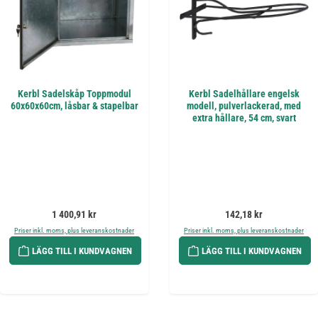
Kerbl Sadelskåp Toppmodul
Kerbl Sadelhållare engelsk
60x60x60cm, låsbar & stapelbar
modell, pulverlackerad, med
extra hållare, 54 cm, svart
Ordinarie pris:
Ordinarie pris:
1 400,91 kr
142,18 kr
Priser inkl. moms, plus leveranskostnader
Priser inkl. moms, plus leveranskostnader
LÄGG TILL I KUNDVAGNEN
LÄGG TILL I KUNDVAGNEN