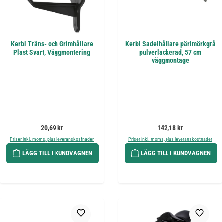
Kerbl Träns- och Grimhållare
Kerbl Sadelhållare pärlmörkgrå
Plast Svart, Väggmontering
pulverlackerad, 57 cm
väggmontage
Ordinarie pris:
Ordinarie pris:
20,69 kr
142,18 kr
Priser inkl. moms, plus leveranskostnader
Priser inkl. moms, plus leveranskostnader
LÄGG TILL I KUNDVAGNEN
LÄGG TILL I KUNDVAGNEN