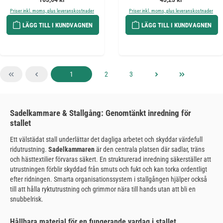
Priser inkl. moms, plus leveranskostnader
Priser inkl. moms, plus leveranskostnader
LÄGG TILL I KUNDVAGNEN
LÄGG TILL I KUNDVAGNEN
Sida
Sida
Sida
1
2
3
Sadelkammare & Stallgång: Genomtänkt inredning för
stallet
Ett välstädat stall underlättar det dagliga arbetet och skyddar värdefull
ridutrustning.
Sadelkammaren
är den centrala platsen där sadlar, träns
och hästtextilier förvaras säkert. En strukturerad inredning säkerställer att
utrustningen förblir skyddad från smuts och fukt och kan torka ordentligt
efter ridningen. Smarta organisationssystem i stallgången hjälper också
till att hålla ryktutrustning och grimmor nära till hands utan att bli en
snubbelrisk.
Hållbara material för en fungerande vardag i stallet