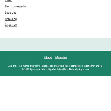
Retur
Bevis på expertis
Leverans
Betalning
Ångerrätt
Företag
Information
Alla priser inkl moms plus
fraktkostnader
och eventuella fraktkostnader, om inget annat anges.
© 2026 Agrarzone - Alla rättigheter förbehållna. Theme by Agrarzone