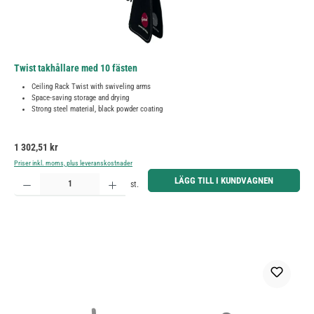
Twist takhållare med 10 fästen
Ceiling Rack Twist with swiveling arms
Space-saving storage and drying
Strong steel material, black powder coating
Ordinarie pris:
1 302,51 kr
Priser inkl. moms, plus leveranskostnader
Produktkvantitet: Ange önskat belopp eller använd knapparna för att öka eller minska kvantiteten.
LÄGG TILL I KUNDVAGNEN
st.