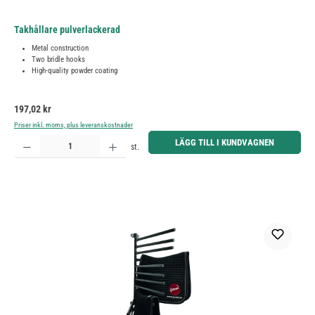
Takhållare pulverlackerad
Metal construction
Two bridle hooks
High-quality powder coating
Ordinarie pris:
197,02 kr
Priser inkl. moms, plus leveranskostnader
Produktkvantitet: Ange önskat belopp eller använd knapparna för att öka eller minska kvantiteten.
LÄGG TILL I KUNDVAGNEN
st.