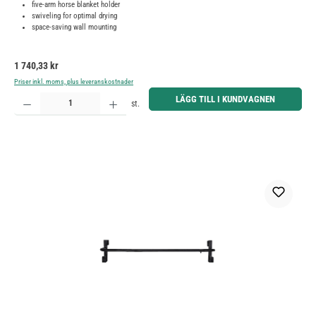
five-arm horse blanket holder
swiveling for optimal drying
space-saving wall mounting
Ordinarie pris:
1 740,33 kr
Priser inkl. moms, plus leveranskostnader
Produktkvantitet: Ange önskat belopp eller använd knapparna för att öka eller minska kvantiteten.
LÄGG TILL I KUNDVAGNEN
st.