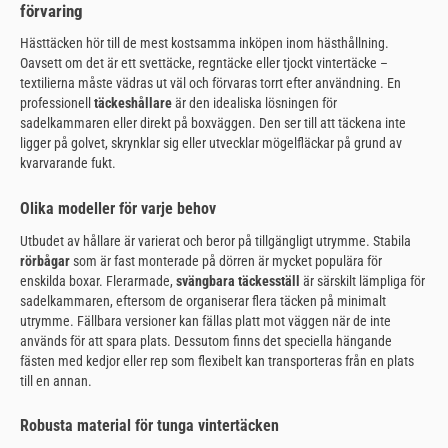
förvaring
Hästtäcken hör till de mest kostsamma inköpen inom hästhållning.
Oavsett om det är ett svettäcke, regntäcke eller tjockt vintertäcke –
textilierna måste vädras ut väl och förvaras torrt efter användning. En
professionell
täckeshållare
är den idealiska lösningen för
sadelkammaren eller direkt på boxväggen. Den ser till att täckena inte
ligger på golvet, skrynklar sig eller utvecklar mögelfläckar på grund av
kvarvarande fukt.
Olika modeller för varje behov
Utbudet av hållare är varierat och beror på tillgängligt utrymme. Stabila
rörbågar
som är fast monterade på dörren är mycket populära för
enskilda boxar. Flerarmade,
svängbara täckesställ
är särskilt lämpliga för
sadelkammaren, eftersom de organiserar flera täcken på minimalt
utrymme. Fällbara versioner kan fällas platt mot väggen när de inte
används för att spara plats. Dessutom finns det speciella hängande
fästen med kedjor eller rep som flexibelt kan transporteras från en plats
till en annan.
Robusta material för tunga vintertäcken