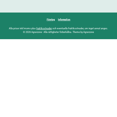
Företag
Information
Alla priser inkl moms plus
fraktkostnader
och eventuella fraktkostnader, om inget annat anges.
© 2026 Agrarzone - Alla rättigheter förbehållna. Theme by Agrarzone