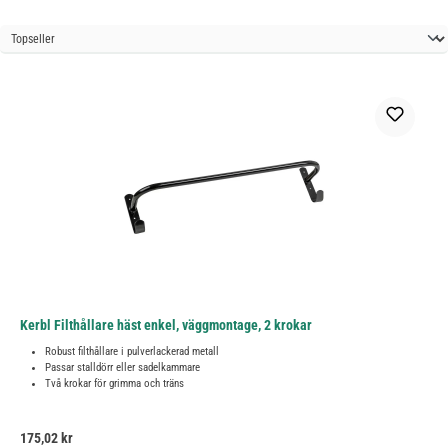
Kerbl Filthållare häst enkel, väggmontage, 2 krokar
Robust filthållare i pulverlackerad metall
Passar stalldörr eller sadelkammare
Två krokar för grimma och träns
Ordinarie pris:
175,02 kr