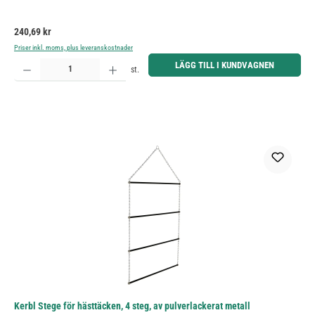
Ordinarie pris:
240,69 kr
Priser inkl. moms, plus leveranskostnader
Produktkvantitet: Ange önskat belopp eller använd knapparna för att öka eller minska kvantiteten.
LÄGG TILL I KUNDVAGNEN
st.
Kerbl Stege för hästtäcken, 4 steg, av pulverlackerat metall