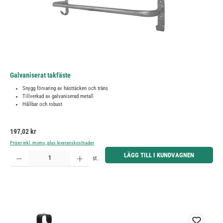
Galvaniserat takfäste
Snygg förvaring av hästtäcken och träns
Tillverkad av galvaniserad metall
Hållbar och robust
Ordinarie pris:
197,02 kr
Priser inkl. moms, plus leveranskostnader
Produktkvantitet: Ange önskat belopp eller använd knapparna för att öka eller minska kvantiteten.
LÄGG TILL I KUNDVAGNEN
st.