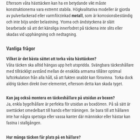
Eftersom våta hästtäcken kan ha en betydande vikt måste
konstruktionerna vara extremt stabila. Högkvalitativa modeller är gjorda
av pulverlackerad eller varmförzinkad
metall
, som är korrosionsbeständig
och inte böjs under belastning. Ytorna och ändstyckena är slätt
bearbetade så att det känsliga innerfodret på täckena inte slits eller
skadas vid upphängning och nedtagning.
Vanliga frågor
Vilket är det bästa sättet att torka våta hästtäcken?
Våta täcken ska alltid hängas upp helt utspridda. Svängbara täckeshållare
med tillräckligt avstånd mellan de enskilda armarna tillåter optimal
luftcirkulation från alla håll, så att fukten snabbt kan försvinna. Torka dock
aldrig täcken direkt över elementet, eftersom detta kan skada tyget.
Kan jag också montera en täckeshållare på utsidan av boxen?
Ja, enkla bygelhållare är perfekta för utsidan av boxdörren. På så sätt är
svettäcket omedelbart till hands efter träningen. Se bara till att hållaren
inte har några spetsiga eller vassa kanter där människor eller hästar kan
fastna i stallgången.
Hur många täcken får plats på en hållare?