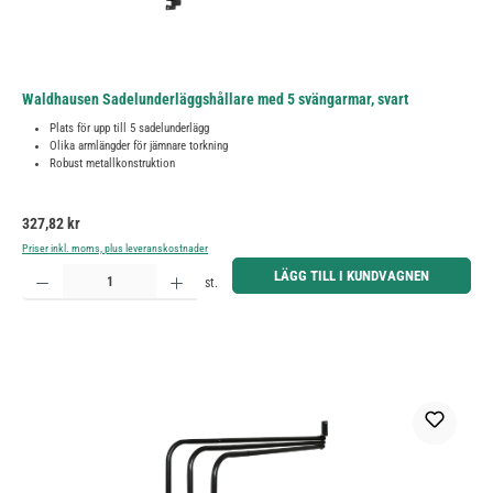
Waldhausen Sadelunderläggshållare med 5 svängarmar, svart
Plats för upp till 5 sadelunderlägg
Olika armlängder för jämnare torkning
Robust metallkonstruktion
Ordinarie pris:
327,82 kr
Priser inkl. moms, plus leveranskostnader
Produktkvantitet: Ange önskat belopp eller använd knapparna för att öka eller minska kvantiteten.
LÄGG TILL I KUNDVAGNEN
st.