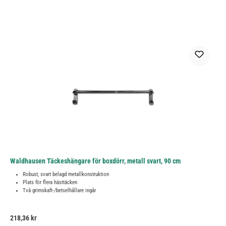
Waldhausen Täckeshängare för boxdörr, metall svart, 90 cm
Robust, svart belagd metallkonstruktion
Plats för flera hästtäcken
Två grimskaft-/betselhållare ingår
Ordinarie pris:
218,36 kr