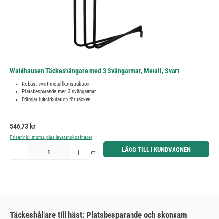
Waldhausen Täckeshängare med 3 Svängarmar, Metall, Svart
Robust svart metallkonstruktion
Platsbesparande med 3 svängarmar
Främjar luftcirkulation för täcken
Ordinarie pris:
546,73 kr
Priser inkl. moms, plus leveranskostnader
Produktkvantitet: Ange önskat belopp eller använd knapparna för att öka eller minska kvantiteten.
LÄGG TILL I KUNDVAGNEN
st.
Täckeshållare till häst: Platsbesparande och skonsam