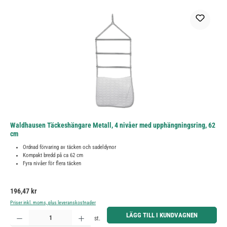
Waldhausen Täckeshängare Metall, 4 nivåer med upphängningsring, 62
cm
Ordnad förvaring av täcken och sadeldynor
Kompakt bredd på ca 62 cm
Fyra nivåer för flera täcken
Ordinarie pris:
196,47 kr
Priser inkl. moms, plus leveranskostnader
Produktkvantitet: Ange önskat belopp eller använd knapparna för att öka eller minska kvantiteten.
LÄGG TILL I KUNDVAGNEN
st.