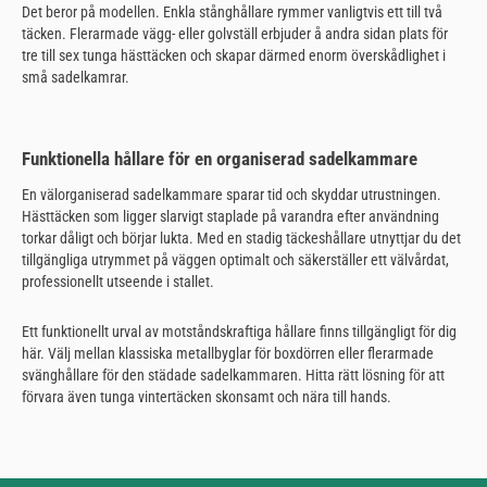
Det beror på modellen. Enkla stånghållare rymmer vanligtvis ett till två
täcken. Flerarmade vägg- eller golvställ erbjuder å andra sidan plats för
tre till sex tunga hästtäcken och skapar därmed enorm överskådlighet i
små sadelkamrar.
Funktionella hållare för en organiserad sadelkammare
En välorganiserad sadelkammare sparar tid och skyddar utrustningen.
Hästtäcken som ligger slarvigt staplade på varandra efter användning
torkar dåligt och börjar lukta. Med en stadig täckeshållare utnyttjar du det
tillgängliga utrymmet på väggen optimalt och säkerställer ett välvårdat,
professionellt utseende i stallet.
Ett funktionellt urval av motståndskraftiga hållare finns tillgängligt för dig
här. Välj mellan klassiska metallbyglar för boxdörren eller flerarmade
svänghållare för den städade sadelkammaren. Hitta rätt lösning för att
förvara även tunga vintertäcken skonsamt och nära till hands.