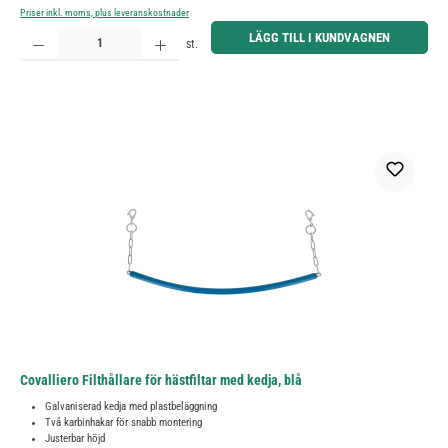
Priser inkl. moms, plus leveranskostnader
Produktkvantitet: Ange önskat belopp eller använd knapparna för att öka eller minska kvantiteten.
LÄGG TILL I KUNDVAGNEN
st.
Covalliero Filthållare för hästfiltar med kedja, blå
Galvaniserad kedja med plastbeläggning
Två karbinhakar för snabb montering
Justerbar höjd