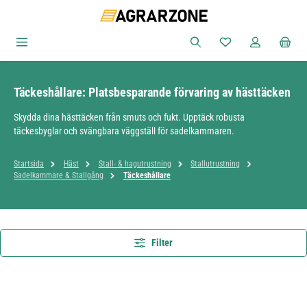
Hoppa till huvudinnehåll
Du har 0 objekt i ön
Täckeshållare: Platsbesparande förvaring av hästtäcken
Skydda dina hästtäcken från smuts och fukt. Upptäck robusta
täckesbyglar och svängbara väggställ för sadelkammaren.
Startsida
Häst
Stall- & hagutrustning
Stallutrustning
Sadelkammare & Stallgång
Täckeshållare
Filter