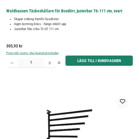
Waldhausen Täckeshållare för Boxdörr, justerbar 76-111 cm, svart
Skapar ordning framför boxdörren
Ingen borrning krävs - hängs enkelt upp
Justerbar från cirka 76 till 111 cm
Ordinarie pris:
305,93 kr
Priser inkl. moms, plus leveranskostnader
Produktkvantitet: Ange önskat belopp eller använd knapparna för att öka eller minska kvantiteten.
LÄGG TILL I KUNDVAGNEN
st.