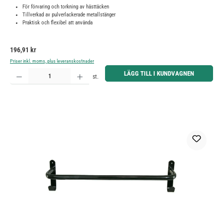
För förvaring och torkning av hästtäcken
Tillverkad av pulverlackerade metallstänger
Praktisk och flexibel att använda
Ordinarie pris:
196,91 kr
Priser inkl. moms, plus leveranskostnader
Produktkvantitet: Ange önskat belopp eller använd knapparna för att öka eller minska kvantiteten.
LÄGG TILL I KUNDVAGNEN
st.