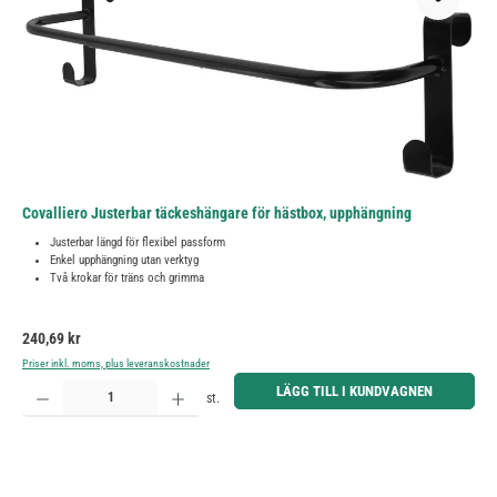
Covalliero Justerbar täckeshängare för hästbox, upphängning
Justerbar längd för flexibel passform
Enkel upphängning utan verktyg
Två krokar för träns och grimma
Ordinarie pris:
240,69 kr
Priser inkl. moms, plus leveranskostnader
Produktkvantitet: Ange önskat belopp eller använd knapparna för att öka eller minska kvantiteten.
LÄGG TILL I KUNDVAGNEN
st.