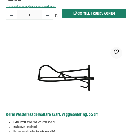
Priser inkl. moms, plus leveranskostnader
Produktkvantitet: Ange önskat belopp eller använd knapparna för att öka eller minska kvantiteten.
LÄGG TILL I KUNDVAGNEN
st.
Kerbl Westernsadelhållare svart, väggmontering, 55 cm
Extra brett stöd för westernsadlar
Inklusive betslkrok
Robusta pulverlackerade metallrör