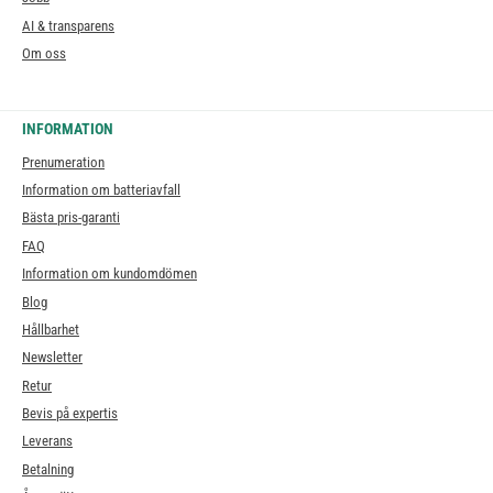
AI & transparens
Om oss
INFORMATION
Prenumeration
Information om batteriavfall
Bästa pris-garanti
FAQ
Information om kundomdömen
Blog
Hållbarhet
Newsletter
Retur
Bevis på expertis
Leverans
Betalning