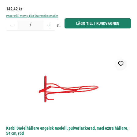
Ordinarie pris:
142,42 kr
Priser inkl. moms, plus leveranskostnader
Produktkvantitet: Ange önskat belopp eller använd knapparna för att öka eller minska kvantiteten.
LÄGG TILL I KUNDVAGNEN
st.
Kerbl Sadelhållare engelsk modell, pulverlackerad, med extra hållare,
54 cm, röd