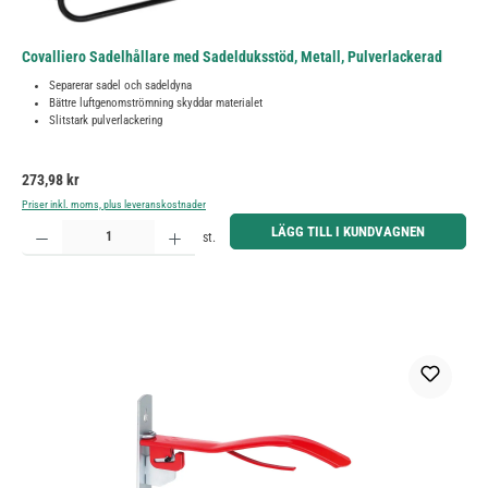
Covalliero Sadelhållare med Sadelduksstöd, Metall, Pulverlackerad
Separerar sadel och sadeldyna
Bättre luftgenomströmning skyddar materialet
Slitstark pulverlackering
Ordinarie pris:
273,98 kr
Priser inkl. moms, plus leveranskostnader
Produktkvantitet: Ange önskat belopp eller använd knapparna för att öka eller minska kvantiteten.
LÄGG TILL I KUNDVAGNEN
st.