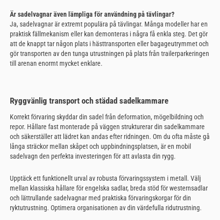
Är sadelvagnar även lämpliga för användning på tävlingar?
Ja, sadelvagnar är extremt populära på tävlingar. Många modeller har en
praktisk fällmekanism eller kan demonteras i några få enkla steg. Det gör
att de knappt tar någon plats i hästtransporten eller bagageutrymmet och
gör transporten av den tunga utrustningen på plats från trailerparkeringen
till arenan enormt mycket enklare.
Ryggvänlig transport och städad sadelkammare
Korrekt förvaring skyddar din sadel från deformation, mögelbildning och
repor. Hållare fast monterade på väggen strukturerar din sadelkammare
och säkerställer att lädret kan andas efter ridningen. Om du ofta måste gå
långa sträckor mellan skåpet och uppbindningsplatsen, är en mobil
sadelvagn den perfekta investeringen för att avlasta din rygg.
Upptäck ett funktionellt urval av robusta förvaringssystem i metall. Välj
mellan klassiska hållare för engelska sadlar, breda stöd för westernsadlar
och lättrullande sadelvagnar med praktiska förvaringskorgar för din
ryktutrustning. Optimera organisationen av din värdefulla ridutrustning.