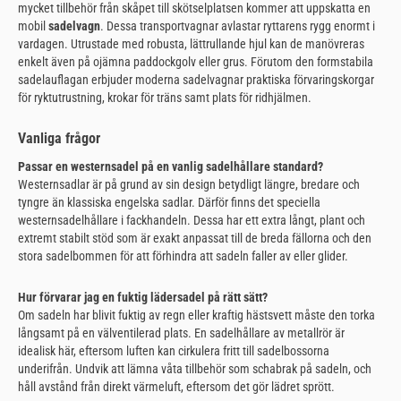
mycket tillbehör från skåpet till skötselplatsen kommer att uppskatta en
mobil
sadelvagn
. Dessa transportvagnar avlastar ryttarens rygg enormt i
vardagen. Utrustade med robusta, lättrullande hjul kan de manövreras
enkelt även på ojämna paddockgolv eller grus. Förutom den formstabila
sadelauflagan erbjuder moderna sadelvagnar praktiska förvaringskorgar
för ryktutrustning, krokar för träns samt plats för ridhjälmen.
Vanliga frågor
Passar en westernsadel på en vanlig sadelhållare standard?
Westernsadlar är på grund av sin design betydligt längre, bredare och
tyngre än klassiska engelska sadlar. Därför finns det speciella
westernsadelhållare i fackhandeln. Dessa har ett extra långt, plant och
extremt stabilt stöd som är exakt anpassat till de breda fällorna och den
stora sadelbommen för att förhindra att sadeln faller av eller glider.
Hur förvarar jag en fuktig lädersadel på rätt sätt?
Om sadeln har blivit fuktig av regn eller kraftig hästsvett måste den torka
långsamt på en välventilerad plats. En sadelhållare av metallrör är
idealisk här, eftersom luften kan cirkulera fritt till sadelbossorna
underifrån. Undvik att lämna våta tillbehör som schabrak på sadeln, och
håll avstånd från direkt värmeluft, eftersom det gör lädret sprött.