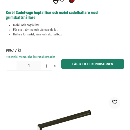
Kerbl Sadelvagn hopfällbar och mobil sadelhållare med
grimskaftshållare
Mobil och hopfällbar
För stall, tävling och på resande fot
Hållare för sadel, träns och skötselbox
Ordinarie pris:
986,17 kr
Priser inkl. moms, plus leveranskostnader
Produktkvantitet: Ange önskat belopp eller använd knapparna för att öka eller minska kvantiteten.
LÄGG TILL I KUNDVAGNEN
st.