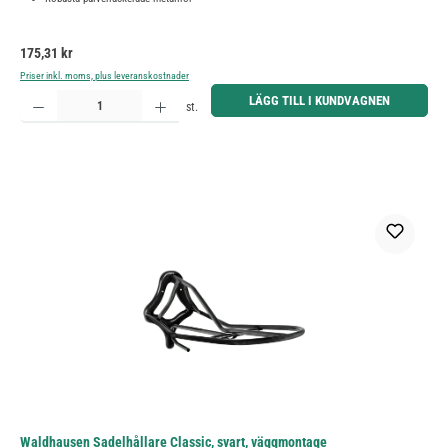
Ordinarie pris:
175,31 kr
Priser inkl. moms, plus leveranskostnader
Produktkvantitet: Ange önskat belopp eller använd knapparna för att öka eller minska kvantiteten.
LÄGG TILL I KUNDVAGNEN
st.
Waldhausen Sadelhållare Classic, svart, väggmontage