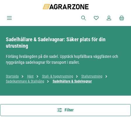
Hoppa till huvudinnehåll
Du har 0 objekt i ön
Sadelhållare & Sadelvagnar: Säker plats för din
utrustning
Förläng livslängden på din sadel. Upptäck hopfällbara väggfästen och
ryggvänliga sadelvagnar för transport i stallet.
Startsida
Häst
Stall- & hagutrustning
Stallutrustning
Sadelkammare & Stallgång
Sadelhållare & Sadelvagnar
Filter