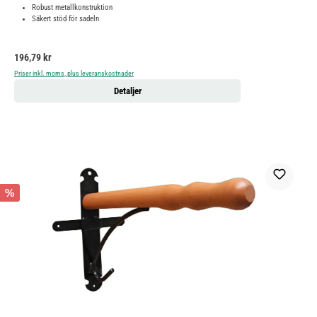
Robust metallkonstruktion
Säkert stöd för sadeln
Ordinarie pris:
196,79 kr
Priser inkl. moms, plus leveranskostnader
Detaljer
%