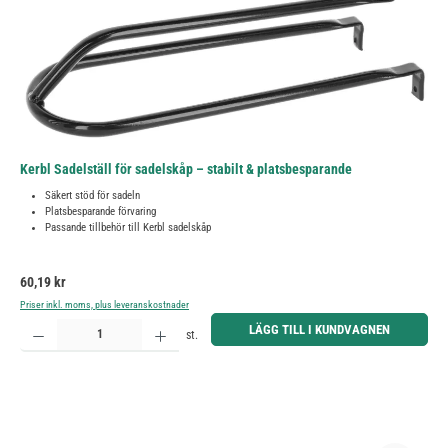
Kerbl Sadelställ för sadelskåp – stabilt & platsbesparande
Säkert stöd för sadeln
Platsbesparande förvaring
Passande tillbehör till Kerbl sadelskåp
Ordinarie pris:
60,19 kr
Priser inkl. moms, plus leveranskostnader
Produktkvantitet: Ange önskat belopp eller använd knapparna för att öka eller minska kvantiteten.
LÄGG TILL I KUNDVAGNEN
st.