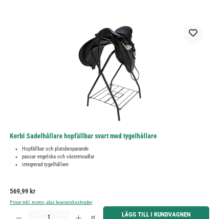
Kerbl Sadelhållare hopfällbar svart med tygelhållare
Hopfällbar och platsbesparande
passar engelska och västernsadlar
integrerad tygelhållare
Ordinarie pris:
569,99 kr
Priser inkl. moms, plus leveranskostnader
Produktkvantitet: Ange önskat belopp eller använd knapparna för att öka eller minska kvantiteten.
LÄGG TILL I KUNDVAGNEN
st.