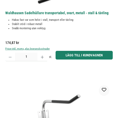
Waldhausen Sadelhållare transportabel, svart, metall - stall & tävling
Hakas fast var som helst i stall, transport eller tävling
Stabilt stöd i robust metall
Snabb montering utan verktyg
Ordinarie pris:
174,87 kr
Priser inkl. moms, plus leveranskostnader
Produktkvantitet: Ange önskat belopp eller använd knapparna för att öka eller minska kvantiteten.
LÄGG TILL I KUNDVAGNEN
st.