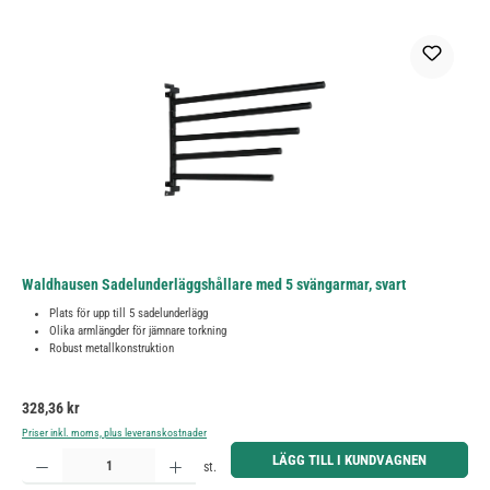
Waldhausen Sadelunderläggshållare med 5 svängarmar, svart
Plats för upp till 5 sadelunderlägg
Olika armlängder för jämnare torkning
Robust metallkonstruktion
Ordinarie pris:
328,36 kr
Priser inkl. moms, plus leveranskostnader
Produktkvantitet: Ange önskat belopp eller använd knapparna för att öka eller minska kvantiteten.
LÄGG TILL I KUNDVAGNEN
st.