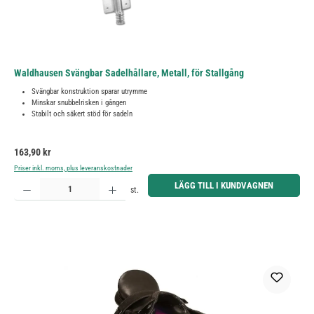
Waldhausen Svängbar Sadelhållare, Metall, för Stallgång
Svängbar konstruktion sparar utrymme
Minskar snubbelrisken i gången
Stabilt och säkert stöd för sadeln
Ordinarie pris:
163,90 kr
Priser inkl. moms, plus leveranskostnader
Produktkvantitet: Ange önskat belopp eller använd knapparna för att öka eller minska kvantiteten.
LÄGG TILL I KUNDVAGNEN
st.