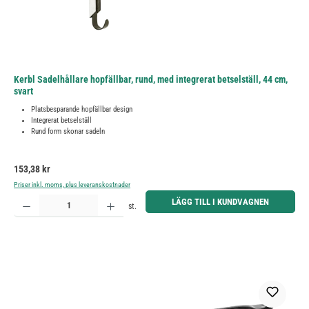
Kerbl Sadelhållare hopfällbar, rund, med integrerat betselställ, 44 cm,
svart
Platsbesparande hopfällbar design
Integrerat betselställ
Rund form skonar sadeln
Ordinarie pris:
153,38 kr
Priser inkl. moms, plus leveranskostnader
Produktkvantitet: Ange önskat belopp eller använd knapparna för att öka eller minska kvantiteten.
LÄGG TILL I KUNDVAGNEN
st.