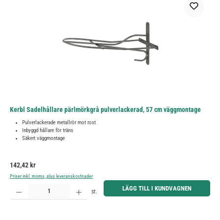
Kerbl Sadelhållare pärlmörkgrå pulverlackerad, 57 cm väggmontage
Pulverlackerade metallrör mot rost
Inbyggd hållare för träns
Säkert väggmontage
Ordinarie pris:
142,42 kr
Priser inkl. moms, plus leveranskostnader
Produktkvantitet: Ange önskat belopp eller använd knapparna för att öka eller minska kvantiteten.
LÄGG TILL I KUNDVAGNEN
st.