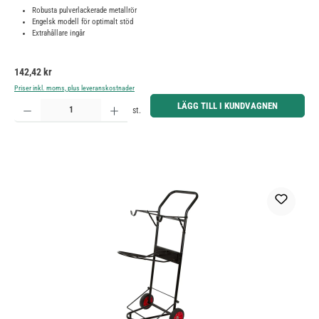
Robusta pulverlackerade metallrör
Engelsk modell för optimalt stöd
Extrahållare ingår
Ordinarie pris:
142,42 kr
Priser inkl. moms, plus leveranskostnader
Produktkvantitet: Ange önskat belopp eller använd knapparna för att öka eller minska kvantiteten.
LÄGG TILL I KUNDVAGNEN
st.