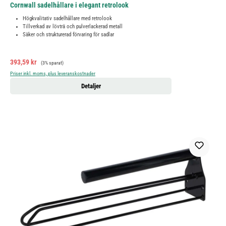
Cornwall sadelhållare i elegant retrolook
Högkvalitativ sadelhållare med retrolook
Tillverkad av lövträ och pulverlackerad metall
Säker och strukturerad förvaring för sadlar
Försäljningspris:
Ordinarie pris:
393,59 kr
(3% sparat)
Priser inkl. moms, plus leveranskostnader
Detaljer