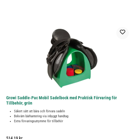
Growi Saddle-Pac Mobil Sadelbock med Praktisk Förvaring för
Tillbehör, grön
Säkert sätt att bära och förvara sadeln
Bekväm bärhantering via inbyggt handtag
Extra förvaringsutrymme för tillbehör
Ordinarie pris:
514,19 kr