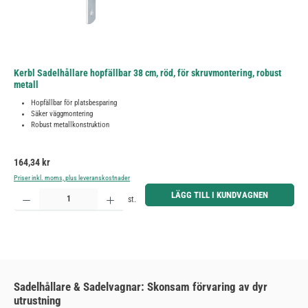
Kerbl Sadelhållare hopfällbar 38 cm, röd, för skruvmontering, robust
metall
Hopfällbar för platsbesparing
Säker väggmontering
Robust metallkonstruktion
Ordinarie pris:
164,34 kr
Priser inkl. moms, plus leveranskostnader
Produktkvantitet: Ange önskat belopp eller använd knapparna för att öka eller minska kvantiteten.
LÄGG TILL I KUNDVAGNEN
st.
Sadelhållare & Sadelvagnar: Skonsam förvaring av dyr
utrustning