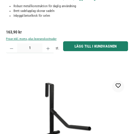
Robust metallkonstruktion för daglig användning
Brett sadelupplag skonar sadeln
Inbyggd betselkrok för selen
Ordinarie pris:
163,90 kr
Priser inkl. moms, plus leveranskostnader
Produktkvantitet: Ange önskat belopp eller använd knapparna för att öka eller minska kvantiteten.
LÄGG TILL I KUNDVAGNEN
st.