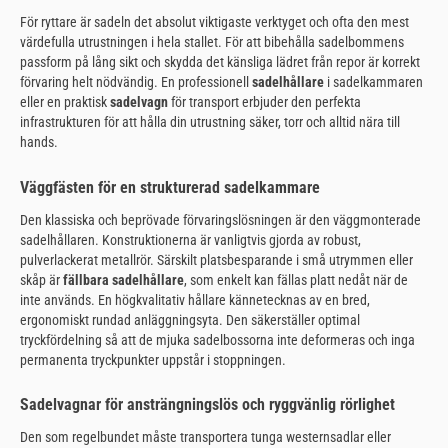
För ryttare är sadeln det absolut viktigaste verktyget och ofta den mest
värdefulla utrustningen i hela stallet. För att bibehålla sadelbommens
passform på lång sikt och skydda det känsliga lädret från repor är korrekt
förvaring helt nödvändig. En professionell
sadelhållare
i sadelkammaren
eller en praktisk
sadelvagn
för transport erbjuder den perfekta
infrastrukturen för att hålla din utrustning säker, torr och alltid nära till
hands.
Väggfästen för en strukturerad sadelkammare
Den klassiska och beprövade förvaringslösningen är den väggmonterade
sadelhållaren. Konstruktionerna är vanligtvis gjorda av robust,
pulverlackerat metallrör. Särskilt platsbesparande i små utrymmen eller
skåp är
fällbara sadelhållare
, som enkelt kan fällas platt nedåt när de
inte används. En högkvalitativ hållare kännetecknas av en bred,
ergonomiskt rundad anläggningsyta. Den säkerställer optimal
tryckfördelning så att de mjuka sadelbossorna inte deformeras och inga
permanenta tryckpunkter uppstår i stoppningen.
Sadelvagnar för ansträngningslös och ryggvänlig rörlighet
Den som regelbundet måste transportera tunga westernsadlar eller