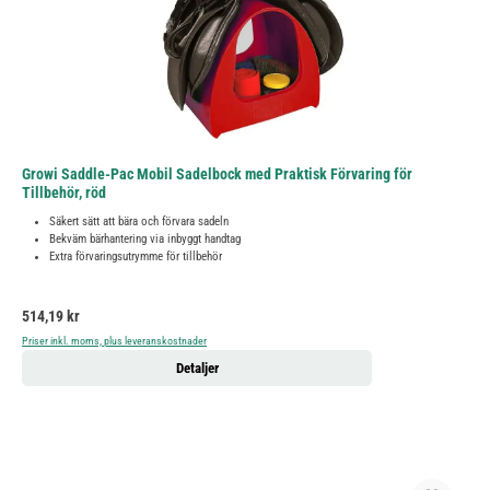
Growi Saddle-Pac Mobil Sadelbock med Praktisk Förvaring för
Tillbehör, röd
Säkert sätt att bära och förvara sadeln
Bekväm bärhantering via inbyggt handtag
Extra förvaringsutrymme för tillbehör
Ordinarie pris:
514,19 kr
Priser inkl. moms, plus leveranskostnader
Detaljer