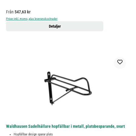
Ordinarie pris:
Från
547,63 kr
Priser inkl. moms, plus leveranskostnader
Detaljer
Waldhausen Sadelhållare hopfällbar i metall, platsbesparande, svart
Hopfällbar design sparar plats