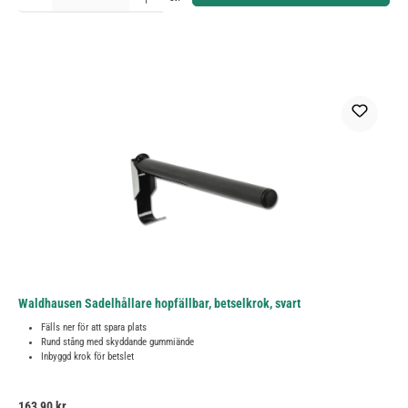
Waldhausen Sadelhållare hopfällbar, betselkrok, svart
Fälls ner för att spara plats
Rund stång med skyddande gummiände
Inbyggd krok för betslet
Ordinarie pris:
163,90 kr