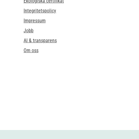
Ekologiska certifikat
Integritetspolicy
Impressum
Jobb
AI & transparens
Om oss