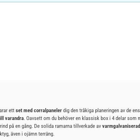
arar ett
set med corralpaneler
dig den tråkiga planeringen av de e
ll varandra
. Oavsett om du behöver en klassisk box i 4 delar som mä
grind på en gång. De solida ramarna tillverkade av
varmgalvaniserade
tyg, även i ojämn terräng.