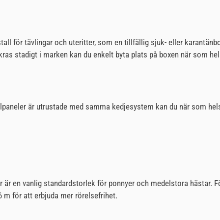
för tävlingar och uteritter, som en tillfällig sjuk- eller karantänbo
as stadigt i marken kan du enkelt byta plats på boxen när som hel
rralpaneler är utrustade med samma kedjesystem kan du när som helst
r är en vanlig standardstorlek för ponnyer och medelstora hästar. F
 m för att erbjuda mer rörelsefrihet.