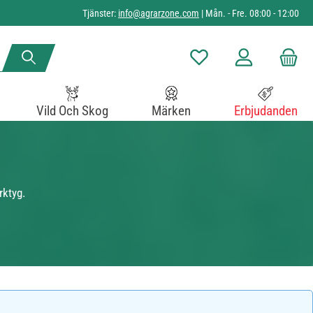
Tjänster:
info@agrarzone.com
| Mån. - Fre. 08:00 - 12:00
Du har 0 objekt i önskelista
Vild Och Skog
Märken
Erbjudanden
rktyg.