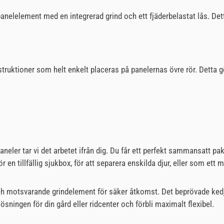
panelelement med en integrerad grind och ett fjäderbelastat lås. De
nstruktioner som helt enkelt placeras på panelernas övre rör. Detta
aneler tar vi det arbetet ifrån dig. Du får ett perfekt sammansatt p
 en tillfällig sjukbox, för att separera enskilda djur, eller som ett mo
ch motsvarande grindelement för säker åtkomst. Det beprövade kedje
sningen för din gård eller ridcenter och förbli maximalt flexibel.