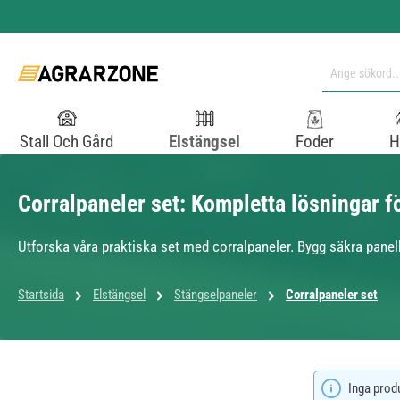
pa till huvudinnehåll
Hoppa till sökning
Hoppa till huvudnavigering
Stall Och Gård
Elstängsel
Foder
H
Corralpaneler set: Kompletta lösningar 
Utforska våra praktiska set med corralpaneler. Bygg säkra panelb
Startsida
Elstängsel
Stängselpaneler
Corralpaneler set
Inga prod