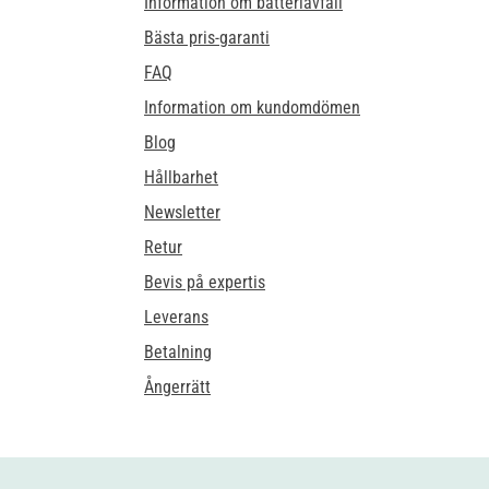
Information om batteriavfall
Bästa pris-garanti
FAQ
Information om kundomdömen
Blog
Hållbarhet
Newsletter
Retur
Bevis på expertis
Leverans
Betalning
Ångerrätt