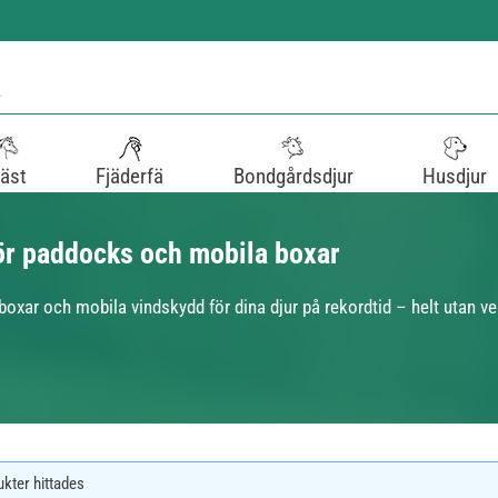
äst
Fjäderfä
Bondgårdsdjur
Husdjur
för paddocks och mobila boxar
oxar och mobila vindskydd för dina djur på rekordtid – helt utan ve
ukter hittades