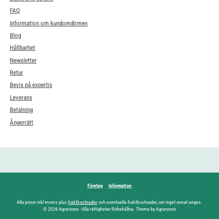
FAQ
Information om kundomdömen
Blog
Hållbarhet
Newsletter
Retur
Bevis på expertis
Leverans
Betalning
Ångerrätt
Företag
Information
Alla priser inkl moms plus
fraktkostnader
och eventuella fraktkostnader, om inget annat anges.
© 2026 Agrarzone - Alla rättigheter förbehållna. Theme by Agrarzone