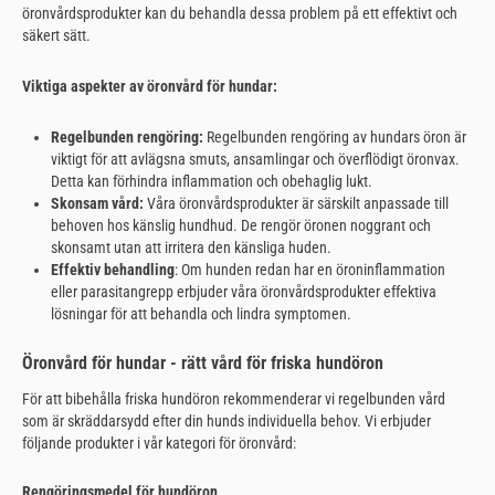
öronvårdsprodukter kan du behandla dessa problem på ett effektivt och
säkert sätt.
Viktiga aspekter av öronvård för hundar:
Regelbunden rengöring:
Regelbunden rengöring av hundars öron är
viktigt för att avlägsna smuts, ansamlingar och överflödigt öronvax.
Detta kan förhindra inflammation och obehaglig lukt.
Skonsam vård:
Våra öronvårdsprodukter är särskilt anpassade till
behoven hos känslig hundhud. De rengör öronen noggrant och
skonsamt utan att irritera den känsliga huden.
Effektiv behandling
: Om hunden redan har en öroninflammation
eller parasitangrepp erbjuder våra öronvårdsprodukter effektiva
lösningar för att behandla och lindra symptomen.
Öronvård för hundar - rätt vård för friska hundöron
För att bibehålla friska hundöron rekommenderar vi regelbunden vård
som är skräddarsydd efter din hunds individuella behov. Vi erbjuder
följande produkter i vår kategori för öronvård:
Rengöringsmedel för hundöron