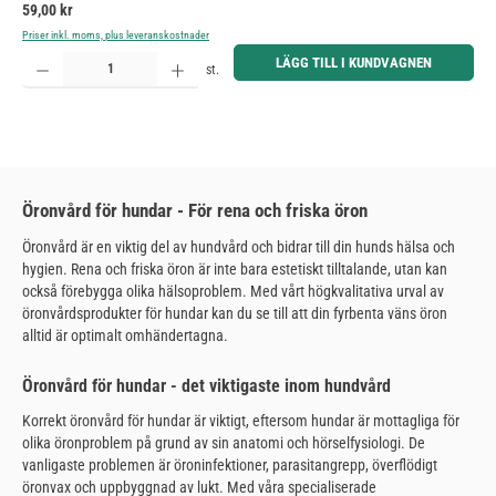
Ordinarie pris:
59,00 kr
Priser inkl. moms, plus leveranskostnader
Produktkvantitet: Ange önskat belopp eller använd knapparna för att öka eller minska kvantiteten.
LÄGG TILL I KUNDVAGNEN
st.
Öronvård för hundar - För rena och friska öron
Öronvård är en viktig del av hundvård och bidrar till din hunds hälsa och
hygien. Rena och friska öron är inte bara estetiskt tilltalande, utan kan
också förebygga olika hälsoproblem. Med vårt högkvalitativa urval av
öronvårdsprodukter för hundar kan du se till att din fyrbenta väns öron
alltid är optimalt omhändertagna.
Öronvård för hundar - det viktigaste inom hundvård
Korrekt öronvård för hundar är viktigt, eftersom hundar är mottagliga för
olika öronproblem på grund av sin anatomi och hörselfysiologi. De
vanligaste problemen är öroninfektioner, parasitangrepp, överflödigt
öronvax och uppbyggnad av lukt. Med våra specialiserade