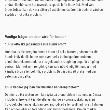
andra tillbehör som har utvecklats speciellt för öronvård. Med våra
öronvårdsset kan du vara säker på att din hunds öron får optimal vård och
skyddas mot olika problem.
Vanliga frågor om öronvård för hundar
1. Hur ofta ska jag rengöra min hunds öron?
Hur ofta du ska rengöra öronen beror på olika faktorer, såsom ras, din
hunds individuella behov och eventuella befintliga öronproblem. I
allmänhet rekommenderar vi regelbunden rengöring ungefär en gång i
veckan. Mer frekvent rengöring kan vara nödvändig för hundar med
känsliga öron eller befintliga problem. Det är bäst att prata med din
veterinär om detta.
2 Hur känner jag igen om min hund har öronproblem?
Det finns olika tecken som kan tyda på öronproblem hos hundar. Dessa
inkluderar frekvent kliande eller gnidande av öronen, skakningar på
huvudet, obehaglig lukt från öronen, rodnad eller svullnad i örat, flytningar
från öronen eller en förändring i din hunds beteende. Om du märker