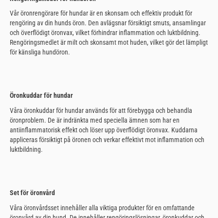
Vår öronrengörare för hundar är en skonsam och effektiv produkt för
rengöring av din hunds öron. Den avlägsnar försiktigt smuts, ansamlingar
och överflödigt öronvax, vilket förhindrar inflammation och luktbildning.
Rengöringsmedlet är milt och skonsamt mot huden, vilket gör det lämpligt
för känsliga hundöron.
Öronkuddar för hundar
Våra öronkuddar för hundar används för att förebygga och behandla
öronproblem. De är indränkta med speciella ämnen som har en
antiinflammatorisk effekt och löser upp överflödigt öronvax. Kuddarna
appliceras försiktigt på öronen och verkar effektivt mot inflammation och
luktbildning.
Set för öronvård
Våra öronvårdsset innehåller alla viktiga produkter för en omfattande
öronvård av din hund. De innehåller rengöringslösningar, öronkuddar och