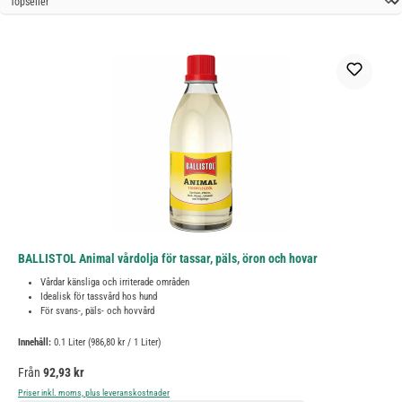
BALLISTOL Animal vårdolja för tassar, päls, öron och hovar
Vårdar känsliga och irriterade områden
Idealisk för tassvård hos hund
För svans-, päls- och hovvård
Innehåll:
0.1 Liter
(986,80 kr / 1 Liter)
Ordinarie pris:
Från
92,93 kr
Priser inkl. moms, plus leveranskostnader