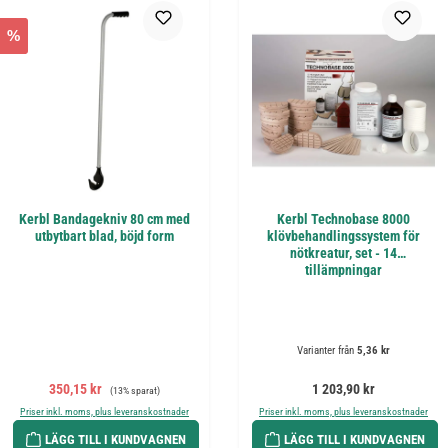
%
Kerbl Bandagekniv 80 cm med
Kerbl Technobase 8000
utbytbart blad, böjd form
klövbehandlingssystem för
nötkreatur, set - 14
tillämpningar
Varianter från
5,36 kr
Försäljningspris:
Ordinarie pris:
Ordinarie pris:
350,15 kr
1 203,90 kr
(13% sparat)
Priser inkl. moms, plus leveranskostnader
Priser inkl. moms, plus leveranskostnader
LÄGG TILL I KUNDVAGNEN
LÄGG TILL I KUNDVAGNEN