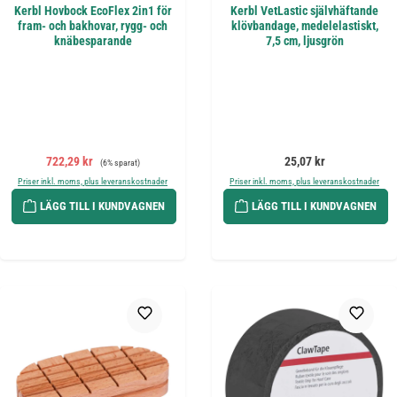
Kerbl Hovbock EcoFlex 2in1 för
Kerbl VetLastic självhäftande
fram- och bakhovar, rygg- och
klövbandage, medelelastiskt,
knäbesparande
7,5 cm, ljusgrön
Försäljningspris:
Ordinarie pris:
Ordinarie pris:
722,29 kr
25,07 kr
(6% sparat)
Priser inkl. moms, plus leveranskostnader
Priser inkl. moms, plus leveranskostnader
LÄGG TILL I KUNDVAGNEN
LÄGG TILL I KUNDVAGNEN