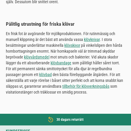
själv. Dessutom blir snittet orent.
Pålitlig utrustning för friska klövar
En frisk fot är avgörande för mjölkproduktionen. För rutinmässig och
manuell klippning är det bäst att använda vassa
klövknivar
. I stora
besättningar underlättar maskinella
klövskivor
på vinkelslipen den hårda
hornborttagningen enormt. När hornkapseln väl är trimmad skyddar
beprövade
klövvårdsmedel
mot smuts och bakterier. Vid akuta skador
lägger du ett absorberande
klövbandage
som pålitligt håller såret torrt.
För att permanent sänka smittotrycket för alla djur är regelbundna
passager genom ett
klövbad
den bästa förebyggande åtgärden. För att
säkerställa att varje rörelse i båset sitter perfekt och att korna snabbt kan
släppas ut, garanterar användbara
tillbehör för klövverkningsbås
som
visitationstänger och träklossar en smidig process.
30 dagars returrätt