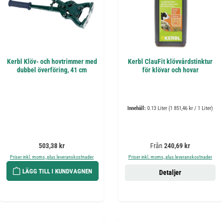
Kerbl Klöv- och hovtrimmer med
Kerbl ClauFit klövvårdstinktur
dubbel överföring, 41 cm
för klövar och hovar
Innehåll:
0.13 Liter
(1 851,46 kr / 1 Liter)
Ordinarie pris:
Ordinarie pris:
503,38 kr
Från
240,69 kr
Priser inkl. moms, plus leveranskostnader
Priser inkl. moms, plus leveranskostnader
LÄGG TILL I KUNDVAGNEN
Detaljer