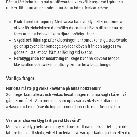
För att förhindra hälta måste klövvården vara väl integrerad i gårdens
rutiner. Rätt utrustning underlättar detta hårda fysiska arbete:
Exakt hornborttagning:
Med vassa handverktyg eller maskinella
skivor för vinkelslipen återställer du snabbt klöven till sin naturliga
form utan att behöva fixera djuret onödigt länge.
Skydd och läkning:
Efter klippningen är hornet känsligt. Beprövade
geler, sprayer eller bandage skyddar klöven från den aggressiva
gödseln i stallet och främjar läkning vid skador.
Förebyggande för besättningen:
Regelbundna klövbad rengör
klövspalten och sänker smittotrycket för hela besättningen.
Vanliga frågor
Hur ofta måste jag verka klövarna på mina nötkreatur?
Som regel kontrolleras och verkas besättningen rutinmässigt i båset två
gånger om året. Men med djur som uppvisar avvikelser, haltar eller
avlastar ett ben måste du ingripa omedelbart och leta efter orsaken.
Varför är slöa verktyg farliga vid klövvård?
Med slöa verktyg behöver du mycket mer kraft när du skär. Detta gör det
lättare för dig att slinta, vilket kan leda till allvarliga skador på kon eller dig