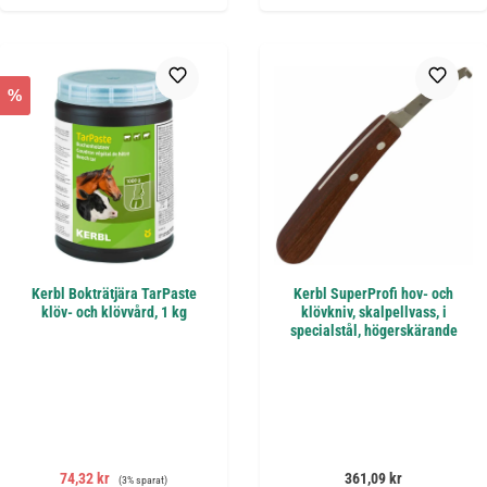
%
Kerbl Bokträtjära TarPaste
Kerbl SuperProfi hov- och
klöv- och klövvård, 1 kg
klövkniv, skalpellvass, i
specialstål, högerskärande
Försäljningspris:
Ordinarie pris:
Ordinarie pris:
74,32 kr
361,09 kr
(3% sparat)