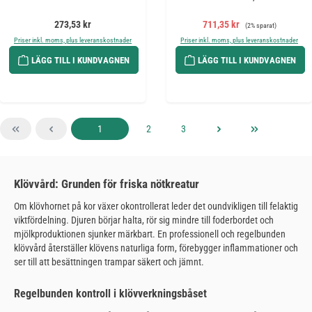
Ordinarie pris:
Försäljningspris:
Ordinarie pris:
273,53 kr
711,35 kr
(2% sparat)
Priser inkl. moms, plus leveranskostnader
Priser inkl. moms, plus leveranskostnader
LÄGG TILL I KUNDVAGNEN
LÄGG TILL I KUNDVAGNEN
Sida
Sida
Sida
1
2
3
Klövvård: Grunden för friska nötkreatur
Om klövhornet på kor växer okontrollerat leder det oundvikligen till felaktig
viktfördelning. Djuren börjar halta, rör sig mindre till foderbordet och
mjölkproduktionen sjunker märkbart. En professionell och regelbunden
klövvård återställer klövens naturliga form, förebygger inflammationer och
ser till att besättningen trampar säkert och jämnt.
Regelbunden kontroll i klövverkningsbåset