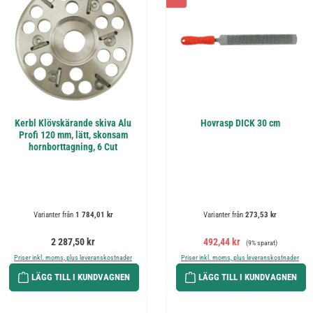
Kerbl Klövskärande skiva Alu
Hovrasp DICK 30 cm
Profi 120 mm, lätt, skonsam
hornborttagning, 6 Cut
Varianter från
1 784,01 kr
Varianter från
273,53 kr
Ordinarie pris:
Försäljningspris:
Ordinarie pris:
2 287,50 kr
492,44 kr
(9% sparat)
Priser inkl. moms, plus leveranskostnader
Priser inkl. moms, plus leveranskostnader
LÄGG TILL I KUNDVAGNEN
LÄGG TILL I KUNDVAGNEN