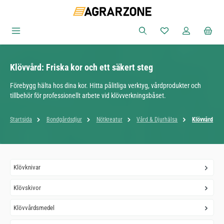
Hoppa till huvudinnehåll
Du har 0 objekt i ön
Klövvård: Friska kor och ett säkert steg
Förebygg hälta hos dina kor. Hitta pålitliga verktyg, vårdprodukter och
tillbehör för professionellt arbete vid klövverkningsbåset.
Startsida
Bondgårdsdjur
Nötkreatur
Vård & Djurhälsa
Klövvård
Klövknivar
Klövskivor
Klövvårdsmedel