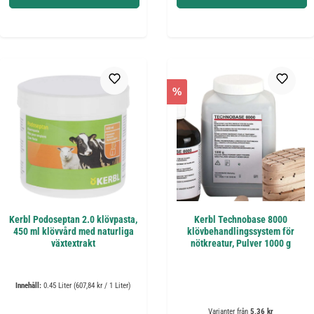
%
Kerbl Podoseptan 2.0 klövpasta,
Kerbl Technobase 8000
450 ml klövvård med naturliga
klövbehandlingssystem för
växtextrakt
nötkreatur, Pulver 1000 g
Innehåll:
0.45 Liter
(607,84 kr / 1 Liter)
Varianter från
5,36 kr