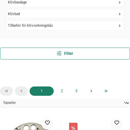
Klövbandage
Klövbad
Tillbehör för klövverkningsbås
Filter
Sida
Sida
Sida
1
2
3
%