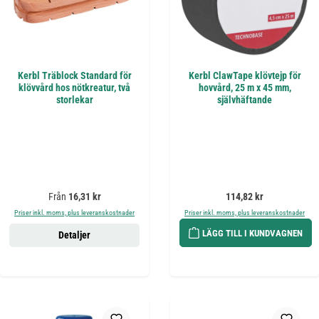
Kerbl Träblock Standard för
Kerbl ClawTape klövtejp för
klövvård hos nötkreatur, två
hovvård, 25 m x 45 mm,
storlekar
självhäftande
Ordinarie pris:
Ordinarie pris:
Från
16,31 kr
114,82 kr
Priser inkl. moms, plus leveranskostnader
Priser inkl. moms, plus leveranskostnader
LÄGG TILL I KUNDVAGNEN
Detaljer