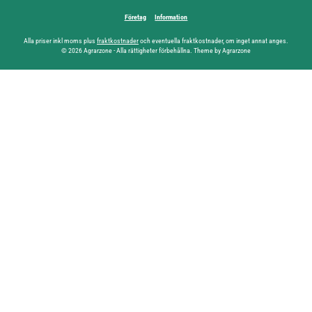
Företag
Information
Alla priser inkl moms plus
fraktkostnader
och eventuella fraktkostnader, om inget annat anges.
© 2026 Agrarzone - Alla rättigheter förbehållna. Theme by Agrarzone