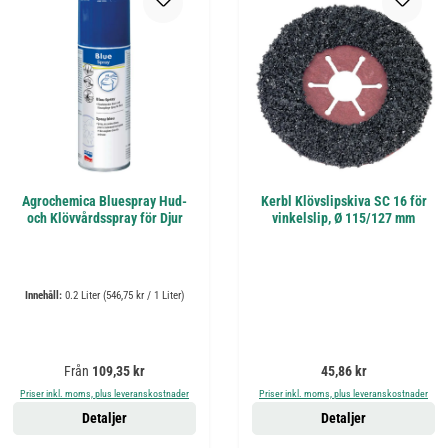
Agrochemica Bluespray Hud-
Kerbl Klövslipskiva SC 16 för
och Klövvårdsspray för Djur
vinkelslip, Ø 115/127 mm
Innehåll:
0.2 Liter
(546,75 kr / 1 Liter)
Ordinarie pris:
Ordinarie pris:
Från
109,35 kr
45,86 kr
Priser inkl. moms, plus leveranskostnader
Priser inkl. moms, plus leveranskostnader
Detaljer
Detaljer