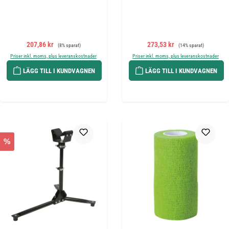
Försäljningspris:
Ordinarie pris:
Försäljningspris:
Ordinarie pris:
207,86 kr
273,53 kr
(8% sparat)
(14% sparat)
Priser inkl. moms, plus leveranskostnader
Priser inkl. moms, plus leveranskostnader
LÄGG TILL I KUNDVAGNEN
LÄGG TILL I KUNDVAGNEN
%