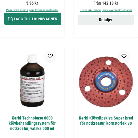
Ordinarie pris:
Ordinarie pris:
5,36 kr
Från
142,18 kr
Priser inkl. moms, plus leveranskostnader
Priser inkl. moms, plus leveranskostnader
LÄGG TILL I KUNDVAGNEN
Detaljer
Kerbl Technobase 8000
Kerbl Klövslipskiva Super bred
klövbehandlingssystem för
för nötkreatur, kornstorlek 30
nötkreatur, vätska 500 ml