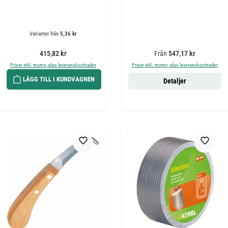
Varianter från
5,36 kr
Ordinarie pris:
Ordinarie pris:
415,82 kr
Från
547,17 kr
Priser inkl. moms, plus leveranskostnader
Priser inkl. moms, plus leveranskostnader
LÄGG TILL I KUNDVAGNEN
Detaljer