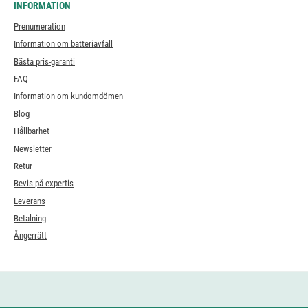
INFORMATION
Prenumeration
Information om batteriavfall
Bästa pris-garanti
FAQ
Information om kundomdömen
Blog
Hållbarhet
Newsletter
Retur
Bevis på expertis
Leverans
Betalning
Ångerrätt