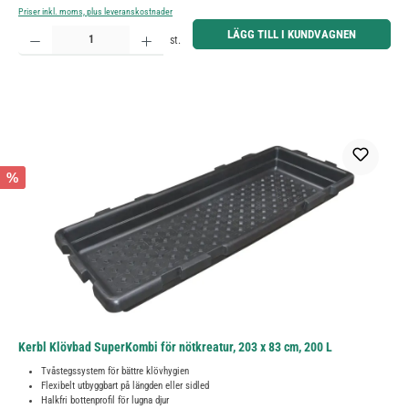
Priser inkl. moms, plus leveranskostnader
Produktkvantitet: Ange önskat belopp eller använd knapparna för att öka eller minska kvantiteten.
LÄGG TILL I KUNDVAGNEN
st.
%
Kerbl Klövbad SuperKombi för nötkreatur, 203 x 83 cm, 200 L
Tvåstegssystem för bättre klövhygien
Flexibelt utbyggbart på längden eller sidled
Halkfri bottenprofil för lugna djur