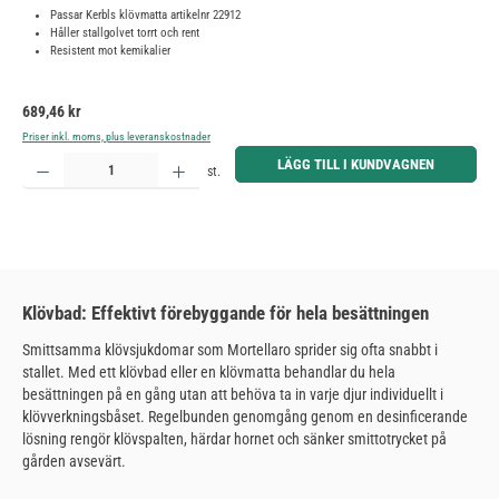
Passar Kerbls klövmatta artikelnr 22912
Håller stallgolvet torrt och rent
Resistent mot kemikalier
Ordinarie pris:
689,46 kr
Priser inkl. moms, plus leveranskostnader
Produktkvantitet: Ange önskat belopp eller använd knapparna för att öka eller minska kvantiteten.
LÄGG TILL I KUNDVAGNEN
st.
Klövbad: Effektivt förebyggande för hela besättningen
Smittsamma klövsjukdomar som Mortellaro sprider sig ofta snabbt i
stallet. Med ett klövbad eller en klövmatta behandlar du hela
besättningen på en gång utan att behöva ta in varje djur individuellt i
klövverkningsbåset. Regelbunden genomgång genom en desinficerande
lösning rengör klövspalten, härdar hornet och sänker smittotrycket på
gården avsevärt.