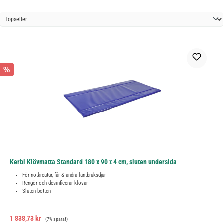
%
Kerbl Klövmatta Standard 180 x 90 x 4 cm, sluten undersida
För nötkreatur, får & andra lantbruksdjur
Rengör och desinficerar klövar
Sluten botten
Försäljningspris:
Ordinarie pris:
1 838,73 kr
(7% sparat)