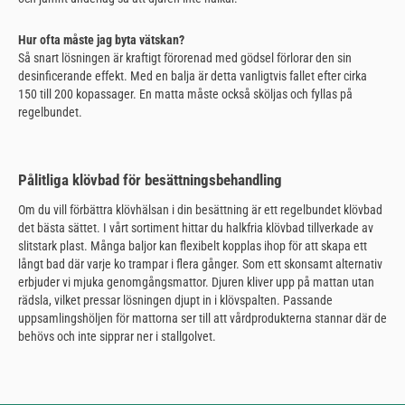
Hur ofta måste jag byta vätskan?
Så snart lösningen är kraftigt förorenad med gödsel förlorar den sin
desinficerande effekt. Med en balja är detta vanligtvis fallet efter cirka
150 till 200 kopassager. En matta måste också sköljas och fyllas på
regelbundet.
Pålitliga klövbad för besättningsbehandling
Om du vill förbättra klövhälsan i din besättning är ett regelbundet klövbad
det bästa sättet. I vårt sortiment hittar du halkfria klövbad tillverkade av
slitstark plast. Många baljor kan flexibelt kopplas ihop för att skapa ett
långt bad där varje ko trampar i flera gånger. Som ett skonsamt alternativ
erbjuder vi mjuka genomgångsmattor. Djuren kliver upp på mattan utan
rädsla, vilket pressar lösningen djupt in i klövspalten. Passande
uppsamlingshöljen för mattorna ser till att vårdprodukterna stannar där de
behövs och inte sipprar ner i stallgolvet.