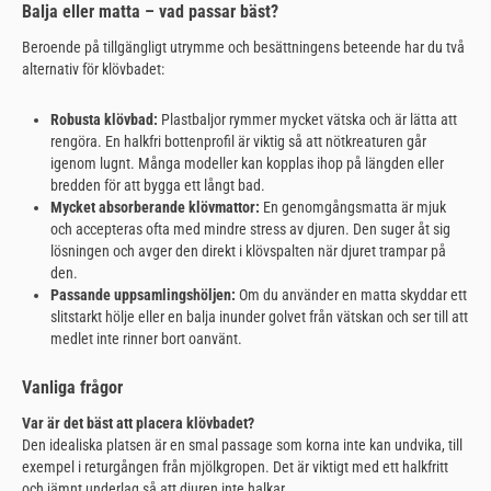
Balja eller matta – vad passar bäst?
Beroende på tillgängligt utrymme och besättningens beteende har du två
alternativ för klövbadet:
Robusta klövbad:
Plastbaljor rymmer mycket vätska och är lätta att
rengöra. En halkfri bottenprofil är viktig så att nötkreaturen går
igenom lugnt. Många modeller kan kopplas ihop på längden eller
bredden för att bygga ett långt bad.
Mycket absorberande klövmattor:
En genomgångsmatta är mjuk
och accepteras ofta med mindre stress av djuren. Den suger åt sig
lösningen och avger den direkt i klövspalten när djuret trampar på
den.
Passande uppsamlingshöljen:
Om du använder en matta skyddar ett
slitstarkt hölje eller en balja inunder golvet från vätskan och ser till att
medlet inte rinner bort oanvänt.
Vanliga frågor
Var är det bäst att placera klövbadet?
Den idealiska platsen är en smal passage som korna inte kan undvika, till
exempel i returgången från mjölkgropen. Det är viktigt med ett halkfritt
och jämnt underlag så att djuren inte halkar.