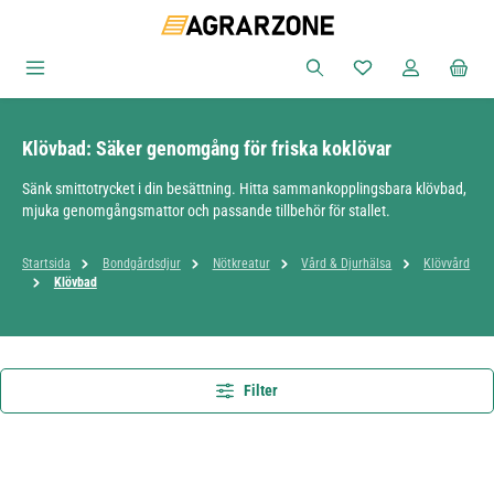
Hoppa till huvudinnehåll
Du har 0 objekt i ön
Klövbad: Säker genomgång för friska koklövar
Sänk smittotrycket i din besättning. Hitta sammankopplingsbara klövbad,
mjuka genomgångsmattor och passande tillbehör för stallet.
Startsida
Bondgårdsdjur
Nötkreatur
Vård & Djurhälsa
Klövvård
Klövbad
Filter