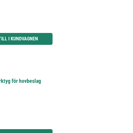
knapparna för att öka eller minska kvantiteten.
TILL I KUNDVAGNEN
rktyg för hovbeslag
knapparna för att öka eller minska kvantiteten.