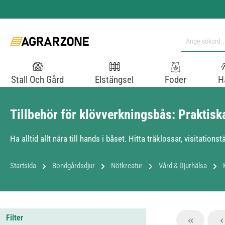
pa till huvudinnehåll
Hoppa till sökning
Hoppa till huvudnavigering
Stall Och Gård
Elstängsel
Foder
H
Tillbehör för klövverkningsbås: Praktisk
Ha alltid allt nära till hands i båset. Hitta träklossar, visitationst
Startsida
Bondgårdsdjur
Nötkreatur
Vård & Djurhälsa
Filter