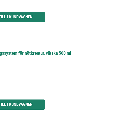
knapparna för att öka eller minska kvantiteten.
TILL I KUNDVAGNEN
ssystem för nötkreatur, vätska 500 ml
knapparna för att öka eller minska kvantiteten.
TILL I KUNDVAGNEN