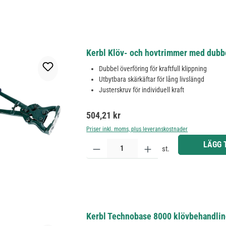
Kerbl Klöv- och hovtrimmer med dubbe
Dubbel överföring för kraftfull klippning
Utbytbara skärkäftar för lång livslängd
Justerskruv för individuell kraft
Ordinarie pris:
504,21 kr
Priser inkl. moms, plus leveranskostnader
Produktkvantitet: Ange önskat belopp eller använd 
LÄGG 
st.
Kerbl Technobase 8000 klövbehandling