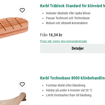
Kerbl Träblock Standard för klövvård h
Avlastar skadade eller sjuka klövar
Passar Technovit och Technobase
Robust och slitstark konstruktion
Ordinarie pris:
Från
16,34 kr
Priser inkl. moms, plus leveranskostnader
Detaljer
Kerbl Technobase 8000 klövbehandling
Formbar direkt efter blandning
Härdar på under 4 minuter vid 20 °C
Limfri formbarhet fram till härdning