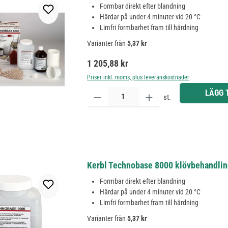
Formbar direkt efter blandning
Härdar på under 4 minuter vid 20 °C
Limfri formbarhet fram till härdning
Varianter från
5,37 kr
Ordinarie pris:
1 205,88 kr
Priser inkl. moms, plus leveranskostnader
Produktkvantitet: Ange önskat belopp eller använd 
LÄGG 
st.
Kerbl Technobase 8000 klövbehandling
Formbar direkt efter blandning
Härdar på under 4 minuter vid 20 °C
Limfri formbarhet fram till härdning
Varianter från
5,37 kr