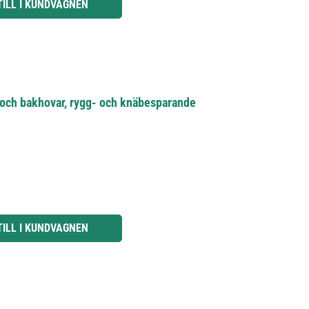
TILL I KUNDVAGNEN
 och bakhovar, rygg- och knäbesparande
knapparna för att öka eller minska kvantiteten.
TILL I KUNDVAGNEN