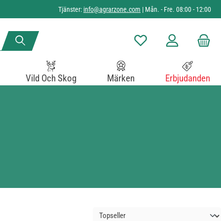
Tjänster:
info@agrarzone.com
| Mån. - Fre. 08:00 - 12:00
Du har 0 objekt i önskelista
Vild Och Skog
Märken
Erbjudanden