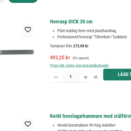
Hovrasp DICK 30 cm
Platt trubbig form med plasthandtag
Professionell hovrasp "Tillverkad i Tyskland
Varianter från
273,98 kr
Försäljningspris:
Ordinarie pris:
493,25 kr
(9% sparat)
Priser inkl. moms, plus leveranskostnader
Produktkvantitet: Ange önskat belopp eller använd 
LÄGG 
st.
Kerbl hovslagarhammare med stålförst
Smidd konstruktion för hög stabilitet