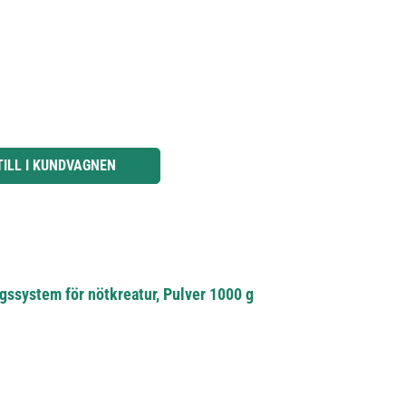
knapparna för att öka eller minska kvantiteten.
TILL I KUNDVAGNEN
ssystem för nötkreatur, Pulver 1000 g