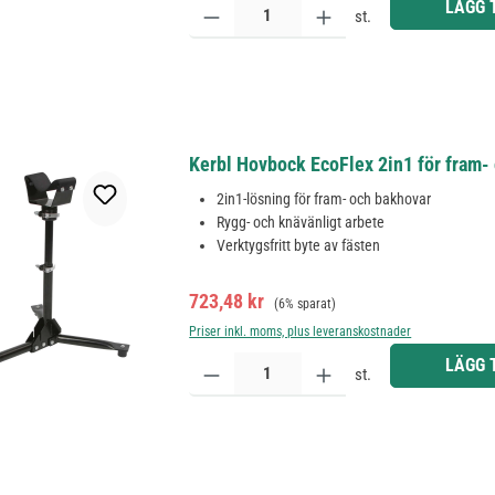
LÄGG 
st.
Kerbl Hovbock EcoFlex 2in1 för fram-
2in1-lösning för fram- och bakhovar
Rygg- och knävänligt arbete
Verktygsfritt byte av fästen
Försäljningspris:
Ordinarie pris:
723,48 kr
(6% sparat)
Priser inkl. moms, plus leveranskostnader
Produktkvantitet: Ange önskat belopp eller använd 
LÄGG 
st.