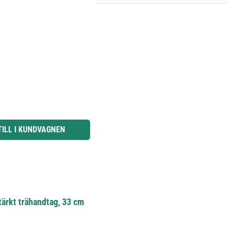
knapparna för att öka eller minska kvantiteten.
TILL I KUNDVAGNEN
ärkt trähandtag, 33 cm