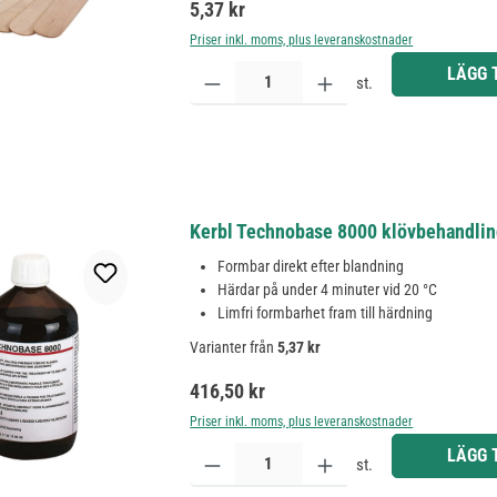
Ordinarie pris:
5,37 kr
Priser inkl. moms, plus leveranskostnader
Produktkvantitet: Ange önskat belopp eller använd 
LÄGG 
st.
Kerbl Technobase 8000 klövbehandling
Formbar direkt efter blandning
Härdar på under 4 minuter vid 20 °C
Limfri formbarhet fram till härdning
Varianter från
5,37 kr
Ordinarie pris:
416,50 kr
Priser inkl. moms, plus leveranskostnader
Produktkvantitet: Ange önskat belopp eller använd 
LÄGG 
st.