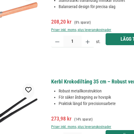
Stålförstärkt trähandtag minskar trötthet
Balanserad design för precisa slag
Försäljningspris:
Ordinarie pris:
208,20 kr
(8% sparat)
Priser inkl. moms, plus leveranskostnader
Produktkvantitet: Ange önskat belopp eller använd 
LÄGG 
st.
Kerbl Krokodiltång 35 cm – Robust ve
Robust metallkonstruktion
För säker åtdragning av hovspik
Praktisk längd för precisionsarbete
Försäljningspris:
Ordinarie pris:
273,98 kr
(14% sparat)
Priser inkl. moms, plus leveranskostnader
Produktkvantitet: Ange önskat belopp eller använd 