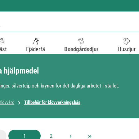
äst
Fjäderfä
Bondgårdsdjur
Husdjur
a hjälpmedel
änger, silvertejp och brynen för det dagliga arbetet i stallet.
Klövvård
Tillbehör för klövverkningsbås
Sida
Sida
1
2