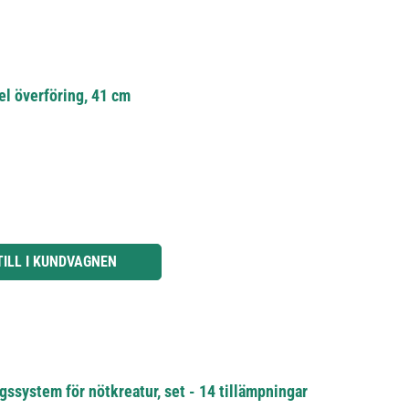
l överföring, 41 cm
knapparna för att öka eller minska kvantiteten.
TILL I KUNDVAGNEN
ssystem för nötkreatur, set - 14 tillämpningar